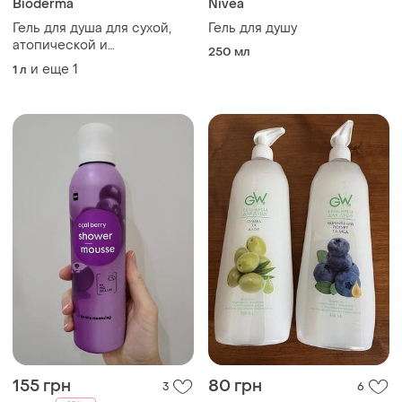
Bioderma
Nivea
Гель для душа для сухой,
Гель для душу
атопической и
250 мл
чувствительной кожи
и еще
1
1 л
bioderma atoderm 1 л
155 грн
80 грн
3
6