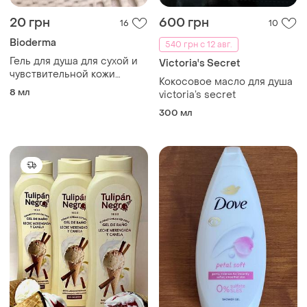
20 грн
600 грн
16
10
Bioderma
540 грн с 12 авг.
Гель для душа для сухой и
Victoria's Secret
чувствительной кожи
Кокосовое масло для душа
bioderma atoderm gentle
8 мл
victoria’s secret
shower gel, 8 мл
300 мл