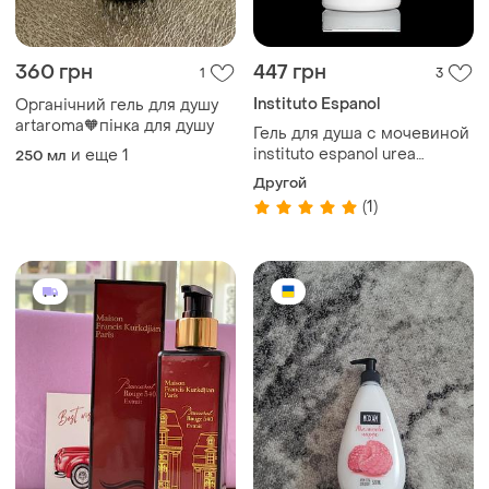
360 грн
447 грн
1
3
Instituto Espanol
Органічний гель для душу
artaroma🧡пінка для душу
Гель для душа с мочевиной
instituto espanol urea
и еще
1
250 мл
увлажняющий для сухой
Другой
кожи 1250 мл
(1)