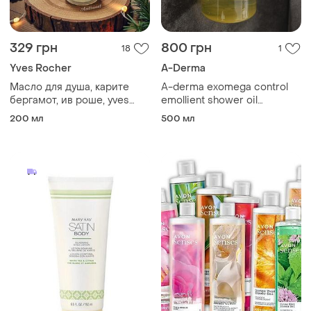
329 грн
800 грн
18
1
Yves Rocher
A-Derma
Масло для душа, карите
A-derma exomega control
бергамот, ив роше, yves
emollient shower oil
rocher, для сухой кожи
увлажняющая маселка для
200 мл
500 мл
душа для сухой и
атопической кожи