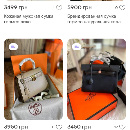
3499 грн
5900 грн
1
0
Кожаная мужская сумка
Брендированная сумка
гермес люкс
гермес натуральная кожа
черная🖤
3950 грн
3450 грн
0
12