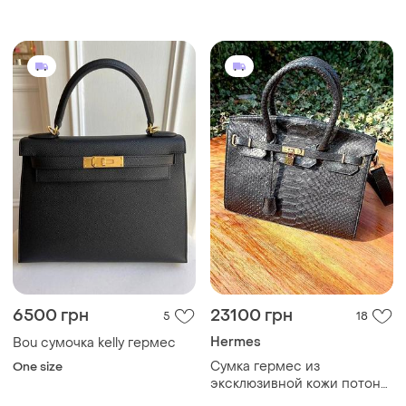
6500 грн
23100 грн
5
18
Hermes
Bou сумочка kelly гермес
Сумка гермес из
One size
эксклюзивной кожи потона
драгон dragon