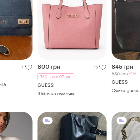
800 грн
845 грн
1
13
-1%
850 грн
760 грн с 07 авг.
GUESS
рна
GUESS
Сумка guess
Шкіряна сумочка