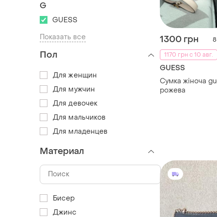
G
GUESS
Показать все
1300 грн
8
Пол
1170 грн с 10 авг.
GUESS
Для женщин
Сумка жіноча g
Для мужчин
рожева
Для девочек
Для мальчиков
Для младенцев
Материал
Бисер
Джинс