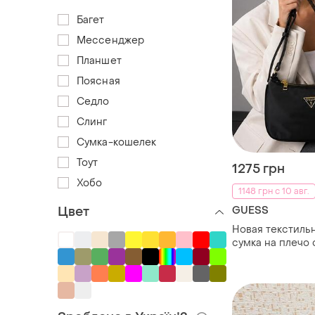
Багет
Мессенджер
Планшет
Поясная
Седло
Слинг
Сумка-кошелек
Тоут
1275 грн
Хобо
1148 грн с 10 авг.
Цвет
GUESS
Новая текстиль
сумка на плечо 