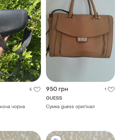
950 грн
5
1
GUESS
іноча чорна
Сумка guess оригінал