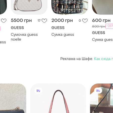
5500 грн
2000 грн
600 грн
17
0
-25
800 грн
GUESS
GUESS
GUESS
Сумочка guess
Сумка guess
noelle
Сумка gues
uess
Реклама на Шафе.
Как сюда 