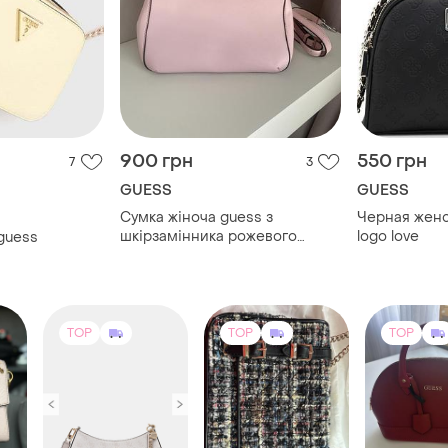
900 грн
550 грн
7
3
GUESS
GUESS
Сумка жіноча guess з
Черная женс
шкірзамінника рожевого
logo love
guess
кольору
TOP
TOP
TOP