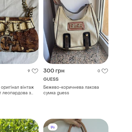
300 грн
9
0
GUESS
 оригінал вінтаж
Бежево-коричнева лакова
т леопардова з
сумка guess