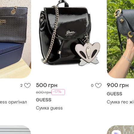
500 грн
900 грн
2
0
-17%
600 грн
GUESS
GUESS
ess оригінал
Сумка ґес ж
Сумка guess