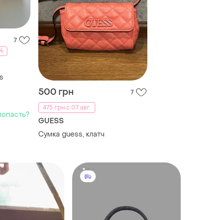
7
%
s
500 грн
7
475 грн с 07 авг.
попасть?
GUESS
Сумка guess, клатч