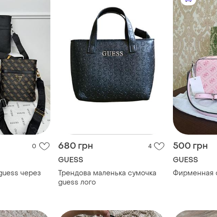
680 грн
500 грн
0
4
GUESS
GUESS
guess через
Трендова маленька сумочка
Фирменная 
guess лого