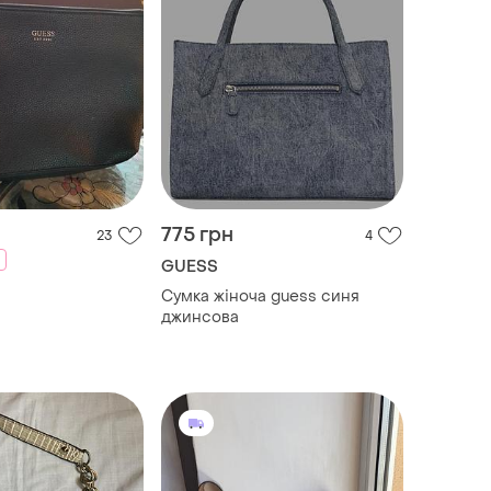
775 грн
23
4
GUESS
Сумка жіноча guess синя
джинсова