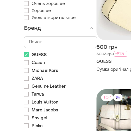
Очень хорошее
Хорошее
Удовлетворительное
Бренд
500 грн
-91%
5003 грн
GUESS
GUESS
Coach
Сумка оригінал 
Michael Kors
ZARA
Genuine Leather
Tarwa
TOP
Louis Vuitton
Marc Jacobs
Shvigel
Pinko