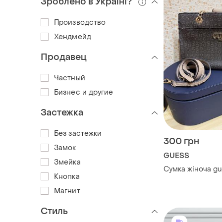
Зроблено в Україні?
Производство
Хендмейд
Продавец
Частный
Бизнес и другие
Застежка
Без застежки
300 грн
Замок
GUESS
Змейка
Сумка жіноча gu
Кнопка
Магнит
Стиль