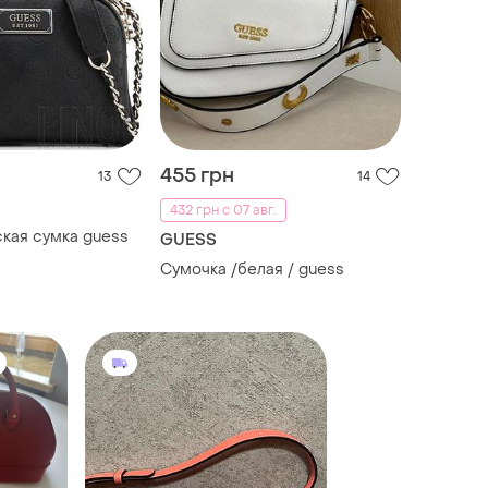
455 грн
13
14
432 грн с 07 авг.
кая сумка guess
GUESS
Сумочка /белая / guess