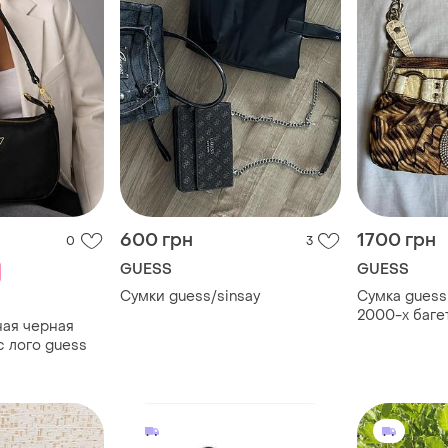
600 грн
1700 грн
0
3
GUESS
GUESS
Сумки guess/sinsay
Сумка guess
2000-х баге
ная черная
логотипом
с лого guess