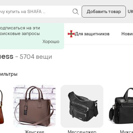
Добавить товар
U
ь на поиск
одписаться на эти
поисковые запросы
Сделано в Украине
Для защитников
Нови
Хорошо
uess
-
5704 вещи
фильтры
Женские
Мессенджер
Мужс