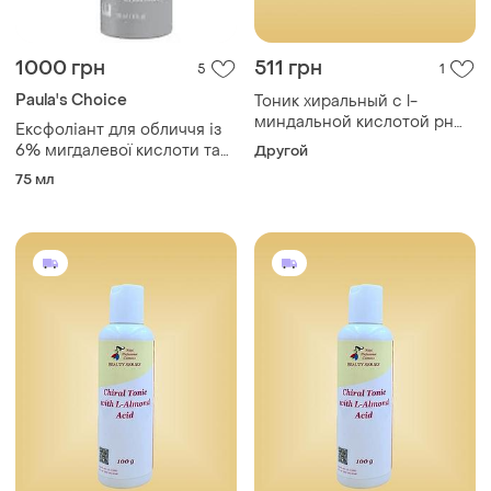
1000 грн
511 грн
5
1
Paula's Choice
Тоник хиральный с l-
миндальной кислотой рн
Ексфоліант для обличчя із
4,3 250 мл nikol professional
6% мигдалевої кислоти та
Другой
2% молочної кислоти
75 мл