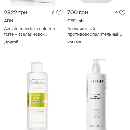
2822 грн
700 грн
0
0
ADN
CEF Lab
Azelaic mandelic solution
Азелаиновый
forte - азелаиново-
противовоспалительный
миндальный раствор для
тоник для проблемной
Другой
250 мл
жирной и проблемной
кожи cef lab b-biotic sebo
кожи, 150 мл
active toner 250 мл