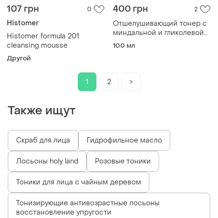
107 грн
400 грн
0
2
Histomer
Отшелушивающий тонер с
миндальной и гликолевой
Histomer formula 201
кислотами balea toner
cleansing mousse
100 мл
beauty expert refining, 100
Другой
ml
1
2
>
Также ищут
Скраб для лица
Гидрофильное масло
Лосьоны holy land
Розовые тоники
Тоники для лица с чайным деревом
Тонизирующие антивозрастные лосьоны
восстановление упругости