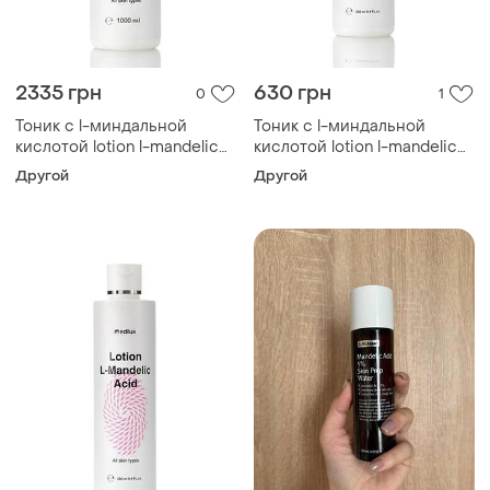
2335 грн
630 грн
0
1
Тоник с l-миндальной
Тоник с l-миндальной
кислотой lotion l-mandelic
кислотой lotion l-mandelic
acid all skin types, 1000 мл
acid all skin types, 100 мл
Другой
Другой