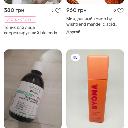
380 грн
960 грн
5
0
Миндальный тонер by
342 грн с 12 авг.
wishtrend mandelic acid
Тоник для лица
gentle exfoliating toner 150
Другой
корректирующий bielenda
мл
200 мл