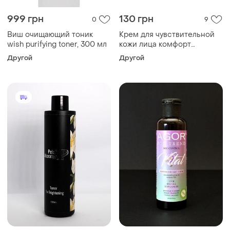
999 грн
130 грн
0
9
Виш очищающий тоник
Крем для чувствительной
wish purifying toner, 300 мл
кожи лица комфорт
ayurveda mix triuga 75 мл
Другой
Другой