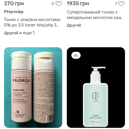
270 грн
1935 грн
0
7
PHarmika
Суперпоживний тонер з
мигдальною кислотою psa
Тоник с рна/вна кислотами
heroine mandelic & licorice
5% рн 3.5 toner bha/pha 5%
Другой
superfood glow toner 100ml
рн 3.5, 250 мл
и еще
1
Другой