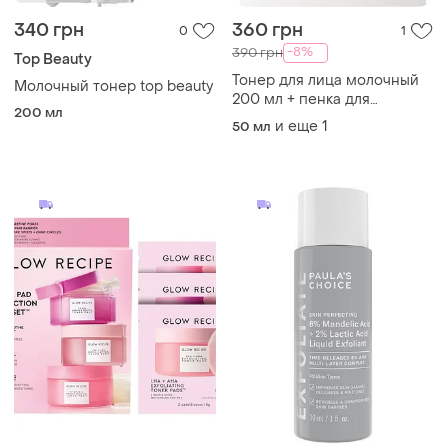
340 грн
360 грн
0
1
-8%
390 грн
Top Beauty
Тонер для лица молочный
Молочный тонер top beauty
200 мл + пенка для
200 мл
умывания молочная 50 мл
и еще
1
50 мл
(в подарок)