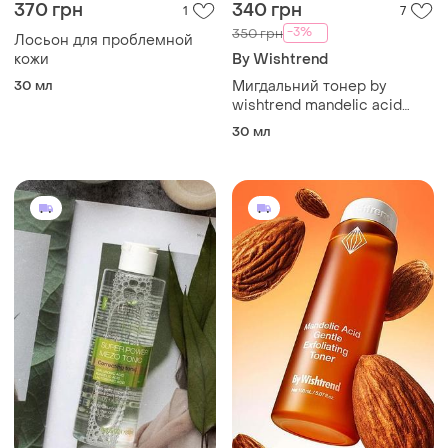
370 грн
340 грн
1
7
-3%
350 грн
Лосьон для проблемной
кожи
​By Wishtrend
30 мл
Мигдальний тонер by
wishtrend mandelic acid
gentle exfoliating toner, 30
30 мл
мл