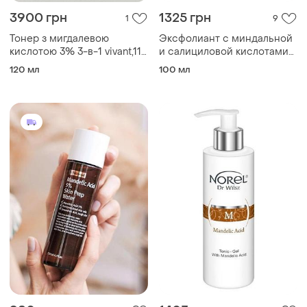
3900 грн
1325 грн
1
9
Тонер з мигдалевою
Эксфолиант с миндальной
кислотою 3% 3-в-1 vivant,118
и салициловой кислотами
мл
geek &amp; gorgeous cheer
120 мл
100 мл
up 100 мл