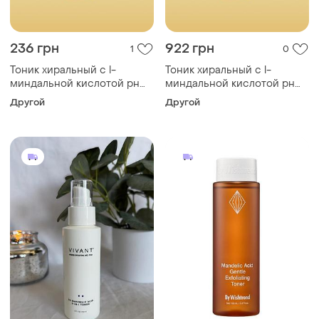
236 грн
922 грн
1
0
Тоник хиральный с l-
Тоник хиральный с l-
миндальной кислотой рн
миндальной кислотой рн
4,3 100 мл nikol professional
4,3 500 мл nikol professional
Другой
Другой