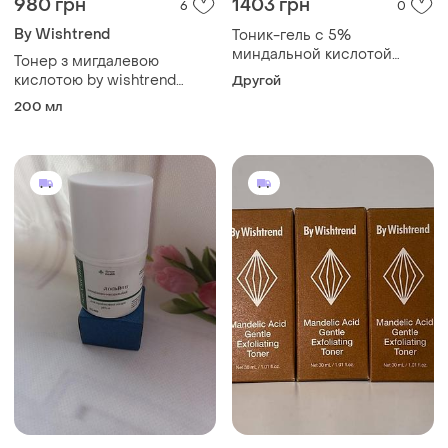
980 грн
1403 грн
6
0
​By Wishtrend
Тоник-гель с 5%
миндальной кислотой
Тонер з мигдалевою
mandelic acid - tonic-gel
кислотою by wishtrend
Другой
with mandelic acid, 200 мл
mandelic acid gentle
200 мл
exfoliating toner 150 мл