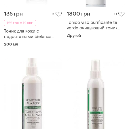
135 грн
1800 грн
9
0
Tonico viso purificante te
122 грн с 12 авг.
verde очищающий тоник
Тоник для кожи с
для лица "зеленый чай", 500
Другой
недостатками bielenda
мл
super power mezo tonic
200 мл
200ml