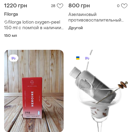
1220 грн
800 грн
28
0
Filorga
Азелаиновый
противовоспалительный
💦filorga lotion oxygen-peel
тоник для проблемной
150 ml с помпой в наличии.
Другой
кожи cef lab b-biotic sebo
реоксигенирующий
150 мл
active toner 250 мл
лосьон-микропилинг