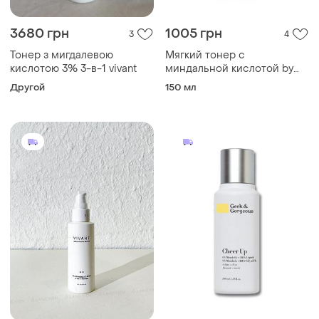
3680 грн
1005 грн
3
4
Тонер з мигдалевою
Мягкий тонер с
кислотою 3% 3-в-1 vivant
миндальной кислотой by
wishtrend mandelic acid 5%
Другой
150 мл
gentle exfoliating toner 150
мл