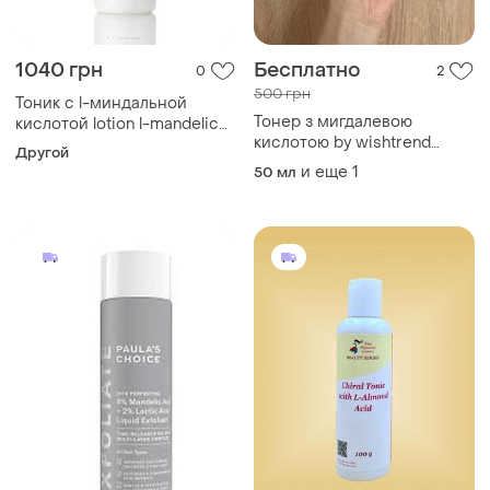
1040 грн
Бесплатно
0
2
500 грн
Тоник с l-миндальной
Тонер з мигдалевою
кислотой lotion l-mandelic
кислотою by wishtrend
acid all skin types, 250 мл
Другой
mandelic acid 5% skin prep
и еще
1
50 мл
water