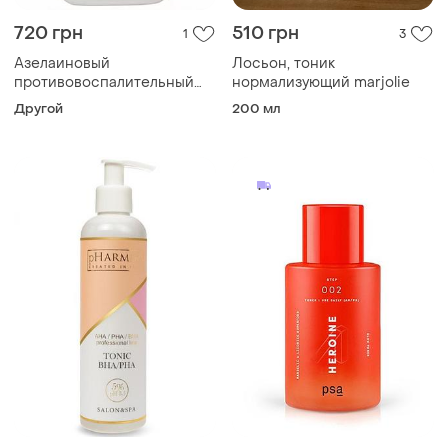
720 грн
510 грн
1
3
Азелаиновый
Лосьон, тоник
противовоспалительный
нормализующий marjolie
тоник - sebo active toner,
Другой
200 мл
250 мл