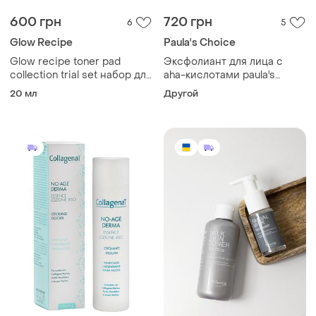
600 грн
720 грн
6
5
Glow Recipe
Paula's Choice
Glow recipe toner pad
Эксфолиант для лица с
collection trial set набор для
aha-кислотами paula's
ухода за кожей с тоником
choice - 6% mandelic acid +
20 мл
Другой
для снятия пор, снятия
2% lactic acid liquid exfoliant
темных пятен и
восстановления кожного
барьера