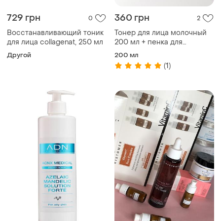
729 грн
360 грн
0
2
Восстанавливающий тоник
Тонер для лица молочный
для лица collagenat, 250 мл
200 мл + пенка для
умывания молочная 50 мл
Другой
200 мл
(в подарок)
(1)