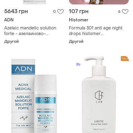
5643 грн
107 грн
0
6
ADN
Histomer
Azelaic mandelic solution
Formula 301 anti age night
forte - азелаиново-
drops histomer
миндальный раствор для
антивозрастной
Другой
Другой
жирной и проблемной
восстанавливающий
кожи, 500 мл
лосьон хистомер