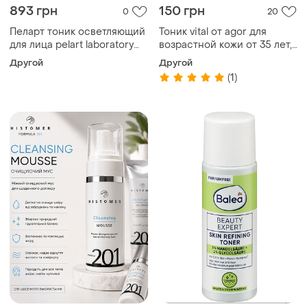
893 грн
150 грн
0
20
Пеларт тоник осветляющий
Тоник vital от agor для
для лица pelart laboratory
возрастной кожи от 35 лет,
de lys blanc line toner for
200 мл
Другой
Другой
brightening, 250 мл
(1)