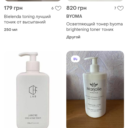
179 грн
820 грн
6
7
BYOMA
Bielenda toning лучший
тоник от высыпаний
Осветляющий тонер byoma
brightening toner тоник
250 мл
Другой