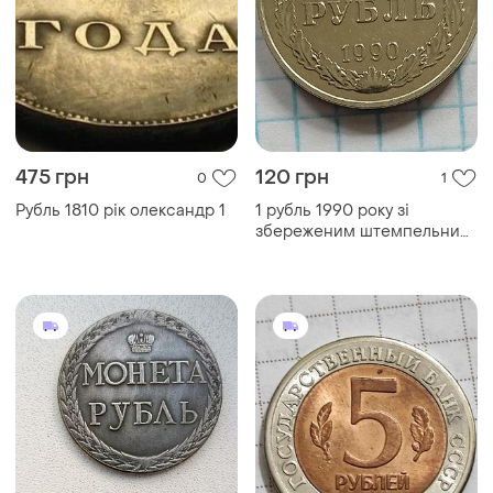
475 грн
120 грн
0
1
Рубль 1810 рік олександр 1
1 рубль 1990 року зі
збереженим штемпельним
блиском