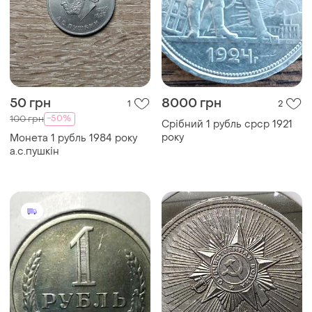
50 грн
8000 грн
1
2
-50%
100 грн
Срібний 1 рубль срср 1921
року
Монета 1 рубль 1984 року
а.с.пушкін