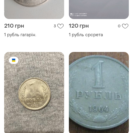
210 грн
120 грн
3
0
1 рубль гагарін.
1 рубль срсрета