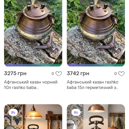
3275 грн
3742 грн
0
0
Афганський казан чорний
Афганський казан rashko
10л rashko baba
baba 15л герметичний з
герметичний алюмінієвий
кришкою алюмінієвий для
для приготування їжі на
приготування їжі на вогні
вогні sku_2180-10b
sku_2180-15b