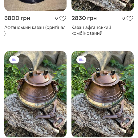
3800 грн
2830 грн
0
0
Афганський казан (оригінал
Казан афганський
)
комбінований