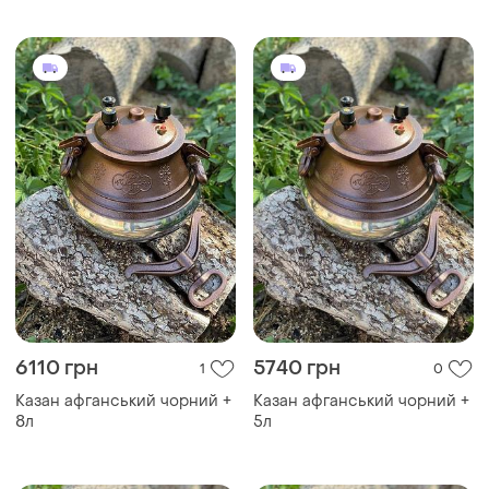
6110 грн
5740 грн
1
0
Казан афганський чорний +
Казан афганський чорний +
8л
5л