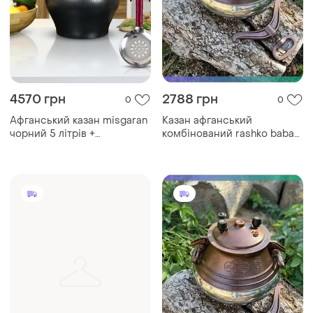
4570 грн
2788 грн
0
0
Афганський казан misgaran
Казан афганський
чорний 5 літрів +
комбінований rashko baba
подарунок: шумівка
5л герметичний
узбецька
алюмінієвий для
приготування їжі на вогні
sku_2180-05c