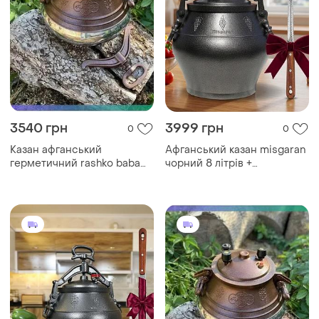
3540 грн
3999 грн
0
0
Казан афганський
Афганський казан misgaran
герметичний rashko baba
чорний 8 літрів +
12л алюмінієвий з кришкою
подарунок: шумівка
для приготування їжі на
узбецька
вогні sku_2180-12c