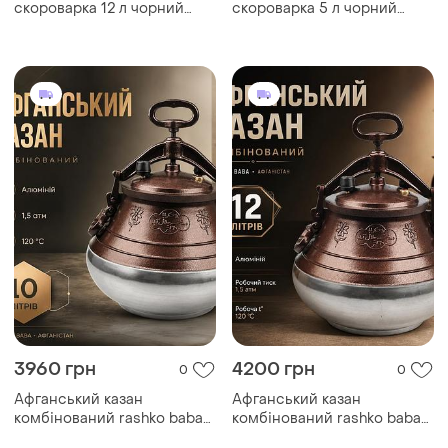
скороварка 12 л чорний
скороварка 5 л чорний
rashko baba
rashko baba
3960 грн
4200 грн
0
0
Афганський казан
Афганський казан
комбінований rashko baba
комбінований rashko baba
10 л з алюмінію для плити,
12 л з алюмінію для плову,