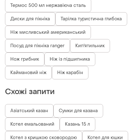
Термос 500 мл нержавіюча сталь
Диски для пікніка
Тарілка туристична глибока
Ніж мисливський американський
Посуд для пікніка ranger
Кип'ятильник
Нож грибник
Ніж із підшипника
Каймановий ніж
Ніж карабін
Схожі запити
Азіатський казан
Сумки для казана
Котел емальований
Казань 15 л
Котел з кришкою сковородою
Котел для юшки