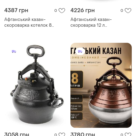
4387 грн
4226 грн
0
0
Афганський казан-
Афганський казан-
скороварка котелок 8
скороварка 12 л
літрів. чорний
комбінований rashko baba
3058 грн
3780 грн
0
0