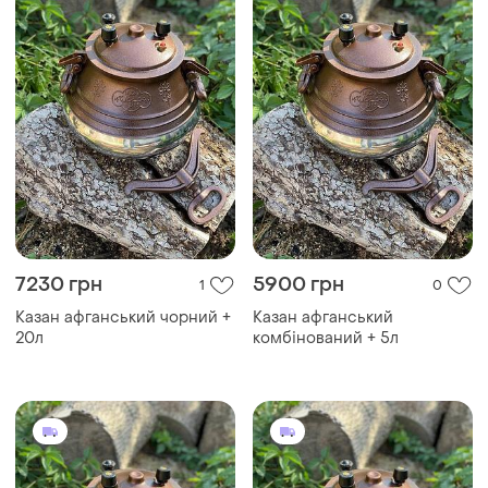
7230 грн
5900 грн
1
0
Казан афганський чорний +
Казан афганський
20л
комбінований + 5л