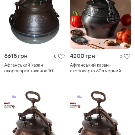
5615 грн
4200 грн
0
0
Афганський казан
Афганський казан-
скороварка казанок 10
скороварка 30л чорний
літрів. чорний
rashko baba