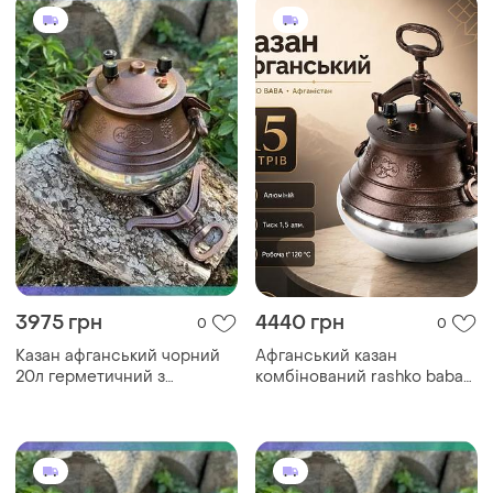
3975 грн
4440 грн
0
0
Казан афганський чорний
Афганський казан
20л герметичний з
комбінований rashko baba
кришкою алюмінієвий для
15 л алюмінієвий для плову,
приготування їжі на вогні
м’яса, шурпи
sku_2180-20b