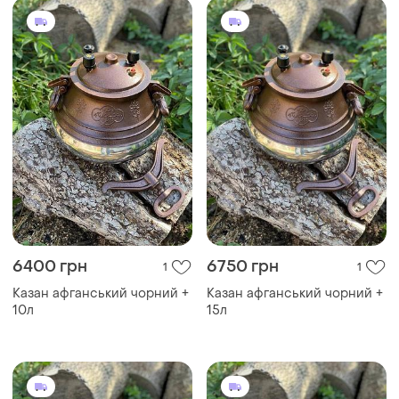
6400 грн
6750 грн
1
1
Казан афганський чорний +
Казан афганський чорний +
10л
15л