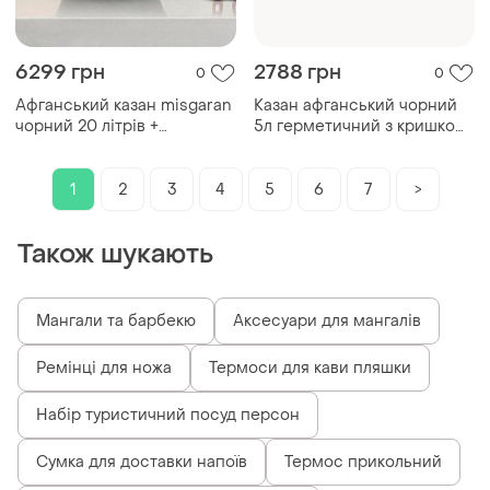
6299 грн
2788 грн
0
0
Афганський казан misgaran
Казан афганський чорний
чорний 20 літрів +
5л герметичний з кришкою
подарунок: набір шумівка та
алюмінієвий для
ополоник
приготування їжі на вогні
sku_2180-05b
1
2
3
4
5
6
7
>
Також шукають
Мангали та барбекю
Аксесуари для мангалів
Ремінці для ножа
Термоси для кави пляшки
Набір туристичний посуд персон
Сумка для доставки напоїв
Термос прикольний