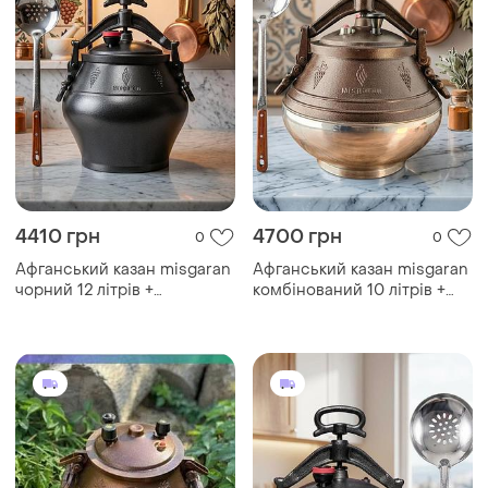
4410 грн
4700 грн
0
0
Афганський казан misgaran
Афганський казан misgaran
чорний 12 літрів +
комбінований 10 літрів +
подарунок: шумівка
подарунок: шумівка
узбецька
узбецька