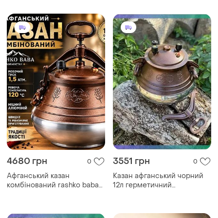
багаття
м’яса, тушкування
4680 грн
3551 грн
0
0
Афганський казан
Казан афганський чорний
комбінований rashko baba
12л герметичний
20 л алюмінієвий для плову,
алюмінієвий з кришкою для
м’яса, шурпи
приготування їжі на вогні
sku_2180-12b