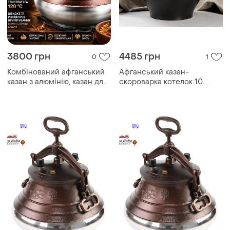
3800 грн
4485 грн
0
1
Комбінований афганський
Афганський казан-
казан з алюмінію, казан для
скороварка котелок 10
швидкого приготування на
літрів. чорний
відкритому вогні або вдома
rashko baba