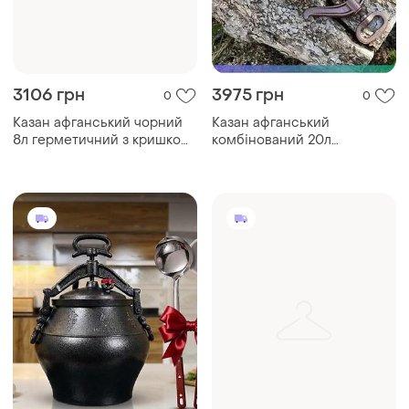
3106 грн
3975 грн
0
0
Казан афганський чорний
Казан афганський
8л герметичний з кришкою
комбінований 20л
алюмінієвий для
герметичний з кришкою
приготування їжі на вогні
алюмінієвий для
sku_2180-08b
приготування їжі на вогні
sku_2180-20c