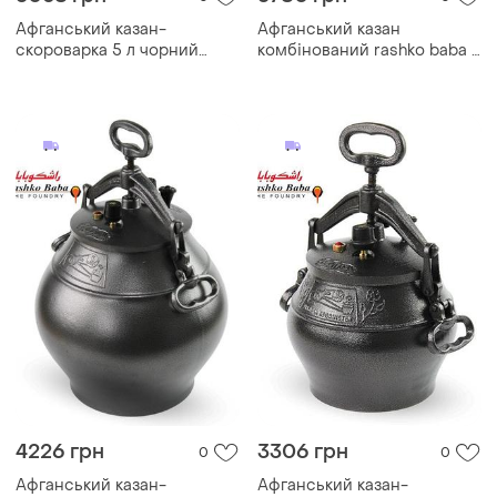
Афганський казан-
Афганський казан
скороварка 5 л чорний
комбінований rashko baba 8
rashko baba
л з алюмінію для плити,
багаття
4226 грн
3306 грн
0
0
Афганський казан-
Афганський казан-