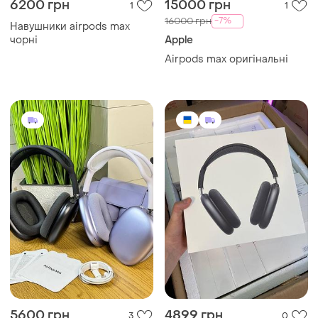
6200 грн
15000 грн
1
1
-7%
16000 грн
Навушники airpods max
чорні
Apple
Airpods max оригінальні
5600 грн
4899 грн
3
0