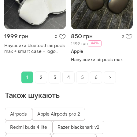
1999 грн
850 грн
0
2
-44%
1499 грн
Наушники bluetooth airpods
max + smart case + logo
Apple
salemarket
Навушники airpods max
1
2
3
4
5
6
>
Також шукають
Airpods
Apple Airpods pro 2
Redmi buds 4 lite
Razer blackshark v2