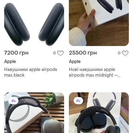
7200 грн
25500 грн
0
0
Apple
Apple
Навушники apple airpods
Нові навушники apple
max black
airpods max midnight —
запечатані, оригінал