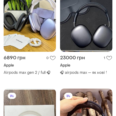
6890 грн
23000 грн
0
1
Apple
Apple
Airpods max gen 2 / full 🎧
🎧 airpods max — як нові !