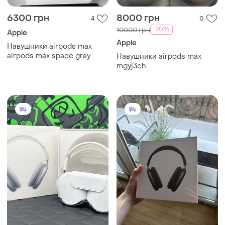
6300 грн
8000 грн
4
0
-20%
10000 грн
Apple
Apple
Навушники airpods max
airpods max space gray
Навушники airpods max
навушники apple airpods
mgyj3ch
max бездротові навушники
apple airpods