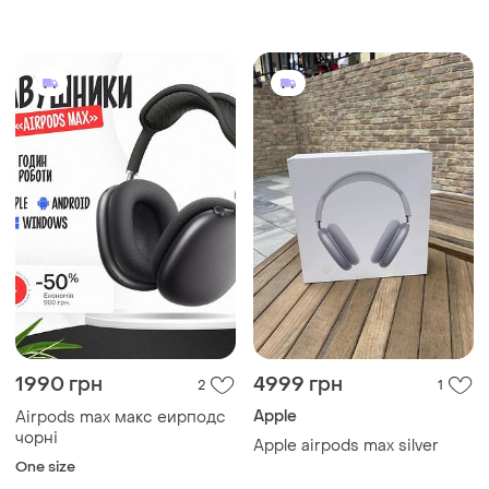
1990 грн
4999 грн
2
1
Apple
Airpods max макс еирподс
чорні
Apple airpods max silver
One size