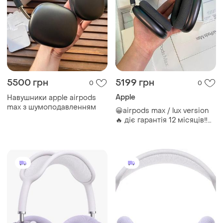
5500 грн
5199 грн
0
0
Apple
Навушники apple airpods
max з шумоподавленням
😀airpods max / lux version
🔥 діє гарантія 12 місяців‼️
ціна оригіналу стартує від
27.000грн 👇актуальні ціни👇
- airpods max 4.999грн ✅