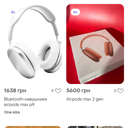
1638 грн
5600 грн
9
2
Bluetooth-навушники
Airpods max 2 gen
airpods max p9
One size