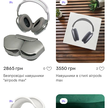
2865 грн
3550 грн
0
2
Безпровідні навушники
Навушники в стилі airpods
"airpods max"
max