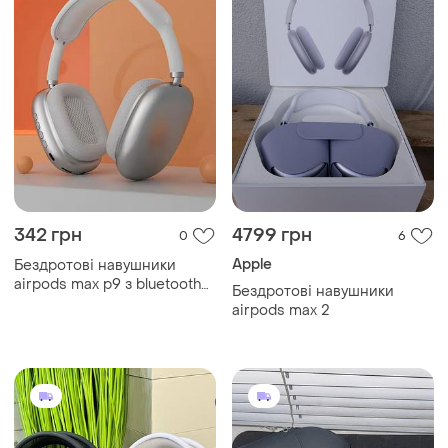
342 грн
4799 грн
0
6
Apple
Бездротові навушники
airpods max p9 з bluetooth
Бездротові навушники
гарнітура
airpods max 2