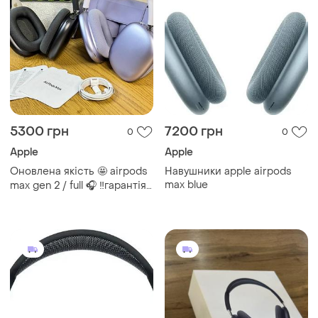
5300 грн
7200 грн
0
0
Apple
Apple
Оновлена якість 🤩 airpods
Навушники apple airpods
max blue
max gen 2 / full 🎧 ‼️гарантія
12 місяців 💯 👇актуальні
ціни👇 - airpods max:
5.200грн