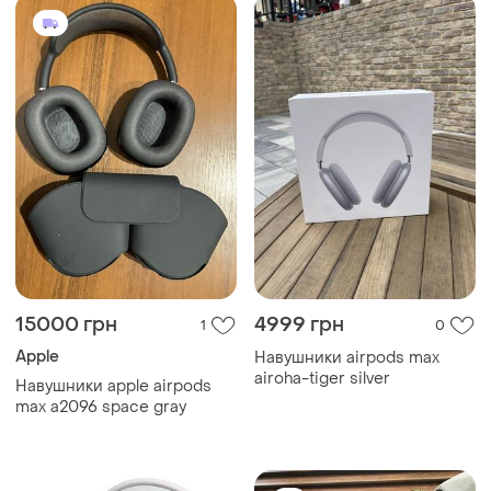
15000 грн
4999 грн
1
0
Apple
Навушники airpods max
airoha-tiger silver
Навушники apple airpods
max a2096 space gray