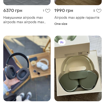
6370 грн
1990 грн
1
5
Навушники airpods max
Airpods max apple гарантія
airpods max airpods max
One size
airoha-tiger black/silver