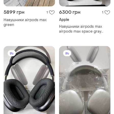
5899 грн
6300 грн
1
1
Apple
Навушники airpods max
green
Навушники airpods max
airpods max space gray
навушники apple airpods
max бездротові навушники
apple airpods