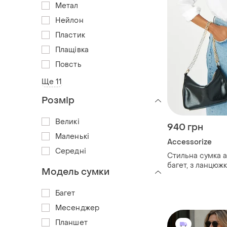
Метал
Нейлон
Пластик
Плащівка
Повсть
Ще 11
Розмір
Великі
940 грн
Маленькі
Accessorize
Середні
Стильна сумка a
багет, з ланцюжком з золотим і
Модель сумки
срібним металом
чорна, базова, 
Багет
Месенджер
Планшет