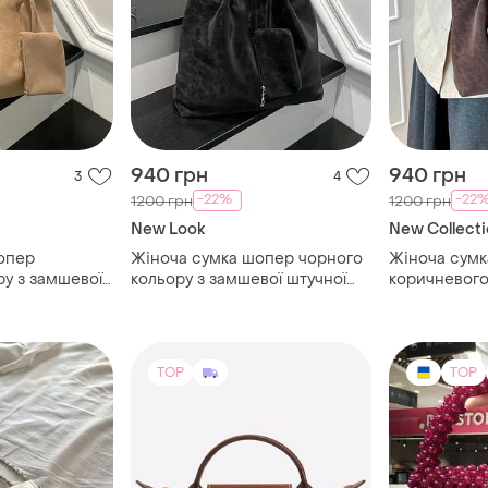
940 грн
940 грн
3
4
-22%
-22
1200 грн
1200 грн
New Look
New Collecti
опер
Жіноча сумка шопер чорного
Жіноча сум
у з замшевої
кольору з замшевої штучної
коричневого
ормату а4
шкіри формату а4
замшевої шт
формату а4
TOP
TOP