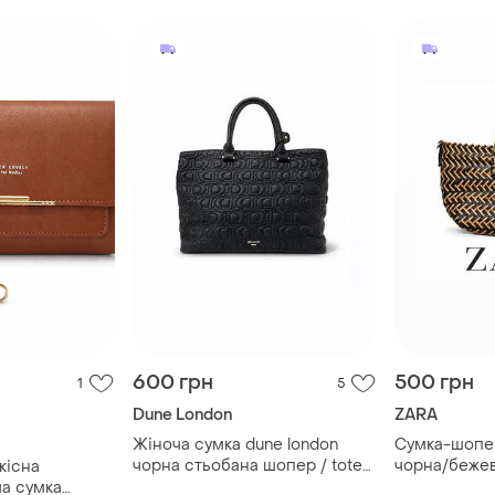
600 грн
500 грн
1
5
Dune London
ZARA
Жіноча сумка dune london
Сумка-шопер
чорна стьобана шопер / tote
чорна/бежев
кісна
bag
екошкіра | в
ча сумка