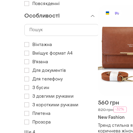
Повсякденні
Особливості
Вінтажна
Вміщує формат А4
В'язана
Для документів
Для телефону
З бусин
З довгими ручками
560 грн
З короткими ручками
-32%
820 грн
Плетена
New Fashion
Прозора
Тренд стильна я
коричнева жіно
Ще 4