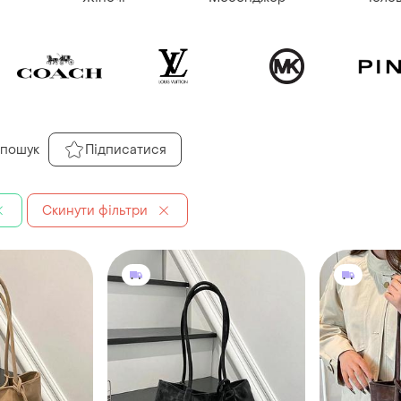
 пошук
Підписатися
Скинути фільтри