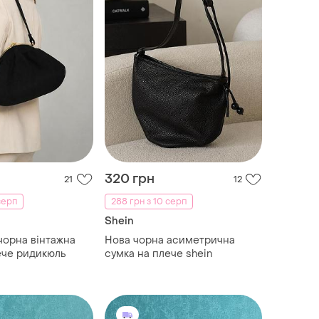
320 грн
21
12
серп
288 грн з 10 серп
Shein
чорна вінтажна
Нова чорна асиметрична
ече ридикюль
сумка на плече shein