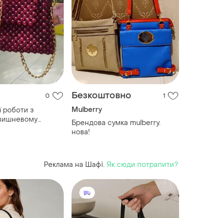
Безкоштовно
0
1
Mulberry
ї роботи з
 вишневому
Брендова сумка mulberry.
нова!
Реклама на Шафі.
Як сюди потрапити?