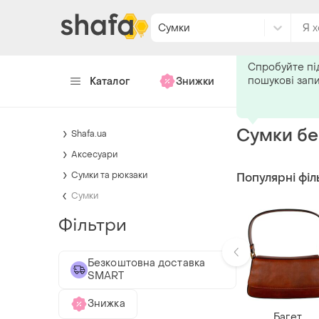
Сумки
Подпишитес
Спробуйте пі
пошукові зап
Каталог
Знижки
Хендмейд
Сумки бе
Shafa.ua
Аксесуари
Сумки та рюкзаки
Популярні філ
Сумки
Фільтри
Безкоштовна доставка
SMART
Знижка
Багет