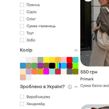
Поясна
Сідло
Слінг
Сумка-гаманець
Тоут
Хобо
Колір
550 грн
Primark
Сумка балон вмі
Зроблено в Україні?
Виробництво
Хендмейд