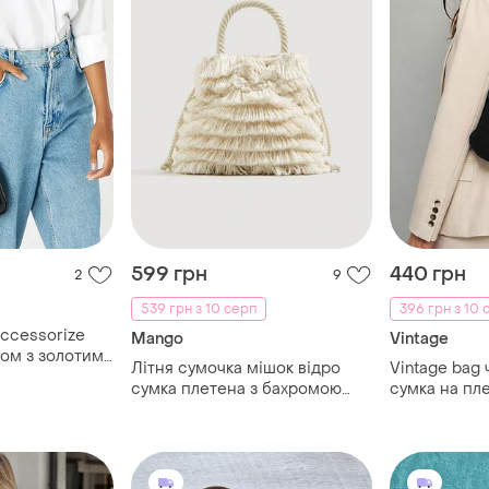
599 грн
440 грн
2
9
539 грн з 10 серп
396 грн з 10 
ccessorize
Mango
Vintage
Літня сумочка мішок відро
Vintage bag 
, тренд,
сумка плетена з бахромою
сумка на пл
мінімалістична
бавовна