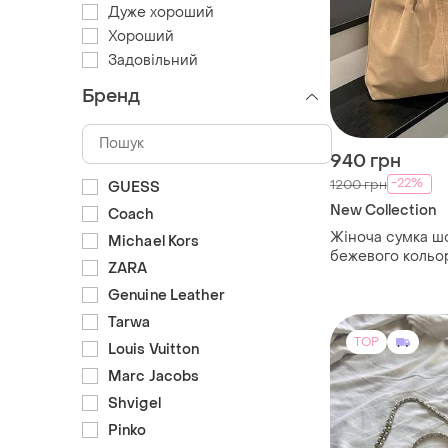
Дуже хороший
Хороший
Задовільний
Бренд
940 грн
-22%
1200 грн
GUESS
New Collection
Coach
Жіноча сумка ш
Michael Kors
бежевого кольор
ZARA
штучної шкіри ф
Genuine Leather
Tarwa
TOP
Louis Vuitton
Marc Jacobs
Shvigel
Pinko