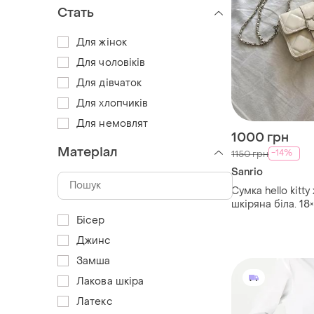
Стать
Для жінок
Для чоловіків
Для дівчаток
Для хлопчиків
Для немовлят
1000 грн
Матеріал
-14%
1150 грн
Sanrio
Сумка hello kitty
шкіряна біла. 18
екошкіра. подар
Бісер
дівчини, сумка н
Джинс
зиму.
Замша
Лакова шкіра
Латекс