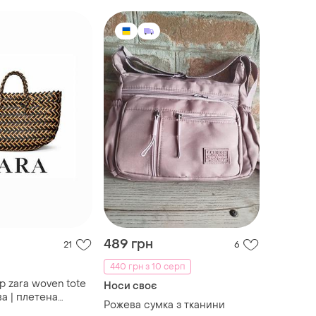
489 грн
21
6
440 грн з 10 серп
 zara woven tote
Носи своє
а | плетена
Рожева сумка з тканини
елика містка