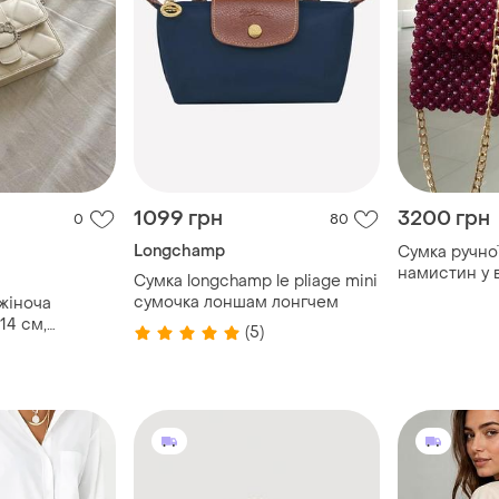
1099 грн
3200 грн
0
80
Longchamp
Сумка ручно
намистин у
Сумка longchamp le pliage mini
кольорі
сумочка лоншам лонгчем
 жіноча
×14 см,
(5)
унок для
а осінь та