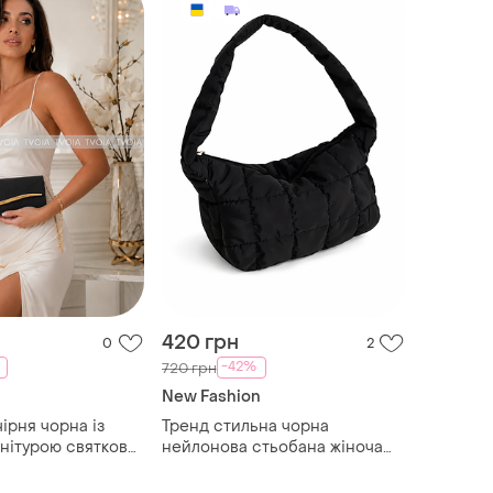
420 грн
0
2
-42%
720 грн
New Fashion
ірня чорна із
Тренд стильна чорна
нітурою святкова
нейлонова стьобана жіноча
 блискуча крос-
сумка на плече багетка