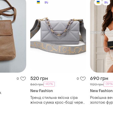
520 грн
690 грн
0
0
-40%
-39%
860 грн
1120 грн
New Fashion
New Fashion
.
Тренд стильна якісна сіра
Розкішна веч
жіноча сумка крос-боді через
золотою фур
плече екошкіра
сумка клатч
боді