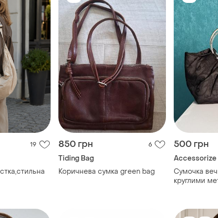
850 грн
500 грн
19
6
Tiding Bag
Accessorize
стка,стильна
Коричнева сумка green bag
Сумочка веч
круглими ме