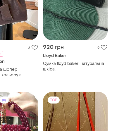
920 грн
3
3
%
Lloyd Baker
on
Сумка lloyd baker. натуральна
шкіра.
ка шопер
 кольору з
учної шкіри
TOP