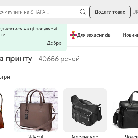
Додати товар
ь на поиск
дписатися на ці популярні
ити
Зроблено в Україні
Для захисників
Новин
Добре
з принту
-
40656 речей
ьтри
Жіночі
Месенджер
Чолов