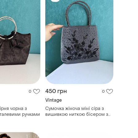
450 грн
0
0
Vintage
ірня чорна з
Сумочка жіноча міні сіра з
талевими ручками
вишивкою ниткою бісером з
легким блиском вічірня на
кнопці