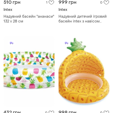
510 грн
999 грн
1
0
Intex
Intex
Надувний басейн "ананаси"
Надувний дитячий ігровий
132 х 28 см
басейн intex з навісом
ананас 102 х 94 см
432 грн
998 грн
0
0