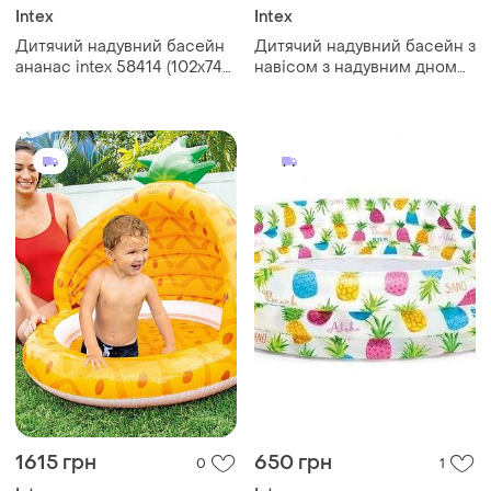
Intex
Intex
Дитячий надувний басейн
Дитячий надувний басейн з
ананас intex 58414 (102х74
навісом з надувним дном
см) + подарунок
ананас intex
1615 грн
650 грн
0
1