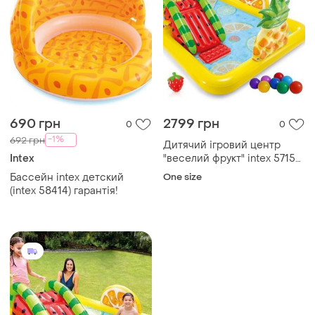
690 грн
2799 грн
0
0
-1%
692 грн
Дитячий ігровий центр
Intex
"веселий фрукт" intex 57158.
надувний басейн з гіркою.
Бассейн intex детский
One size
розміром 244 x 191 x 91 на
(intex 58414) гарантія!
493 л