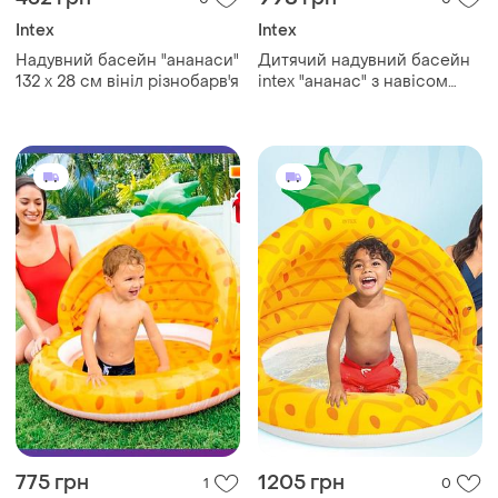
Intex
Intex
Надувний басейн "ананаси"
Дитячий надувний басейн
132 х 28 см вініл різнобарв'я
intex "ананас" з навісом
(58414)
775 грн
1205 грн
1
0