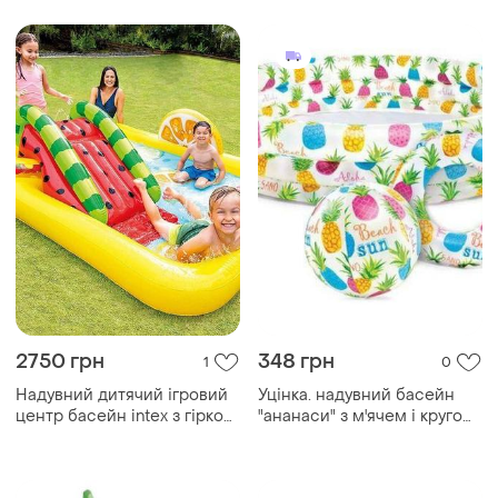
2750 грн
348 грн
1
0
Надувний дитячий ігровий
Уцінка. надувний басейн
центр басейн intex з гіркою
"ананаси" з м'ячем і кругом
і маленьк...
дирка в басейні