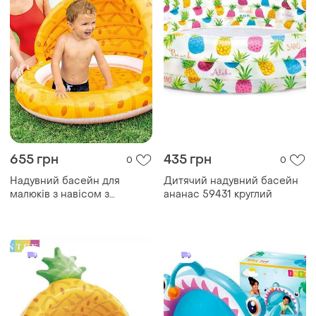
655 грн
435 грн
0
0
Надувний басейн для
Дитячий надувний басейн
малюків з навісом з
ананас 59431 круглий
надувним дном ананас
intex