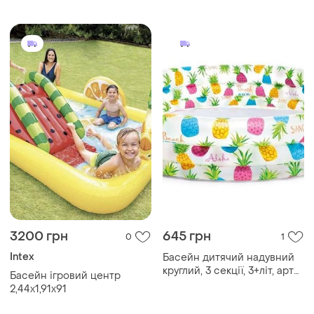
кульками 10 шт, тентом,
кульками 10 шт, підстилкою,
3200 грн
645 грн
0
1
Intex
Басейн дитячий надувний
круглий, 3 секції, 3+літ, арт
Басейн ігровий центр
59431.
2,44х1,91х91