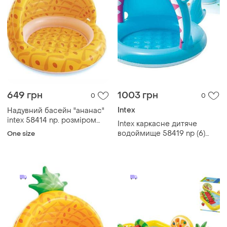
649 грн
1003 грн
0
0
Intex
Надувний басейн "ананас"
intex 58414 np. розміром
Intex каркасне дитяче
102x94см, об'єм 45л, від 1
водоймище 58419 np (6)
One size
до 3 років
«ананас», 102x94 см, об’єм
45 л, вік: до 3 років