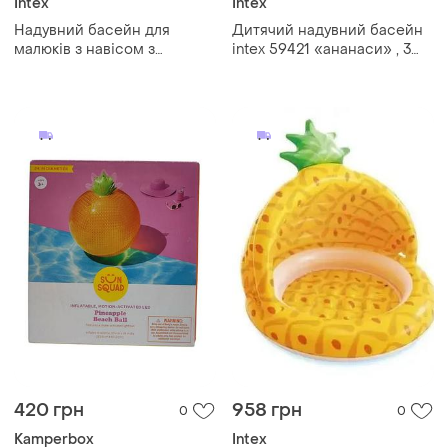
Intex
Intex
Надувний басейн для
Дитячий надувний басейн
малюків з навісом з
intex 59421 «ананаси» , 3
надувним дном ананас
кільця, 132 х 28 см.
intex
420 грн
958 грн
0
0
Kamperbox
Intex