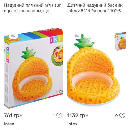
Надувний пляжний м'яч sun
Дитячий надувний басейн
squad з ананасом, що
intex 58414 "ананас" 102×94
світиться, з активацією
см з навісом та надувним
руху, світлодіодний
дном 45 л
761 грн
1132 грн
1
0
Intex
Intex