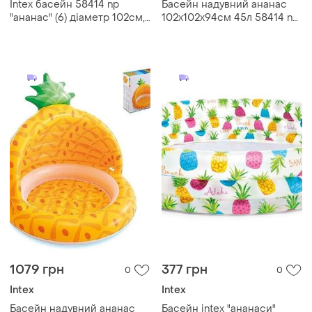
Intex басейн 58414 np
Басейн надувний ананас
"ананас" (6) діаметр 102см,
102х102х94см 45л 58414 np
висота 94см, об'єм 45л,
тм intex
надувне дно, від 1 до 3х
років, в коробці 99256 7..
1079 грн
377 грн
0
0
Intex
Intex
Басейн надувний ананас
Басейн intex "ананаси"