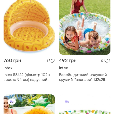
760 грн
492 грн
1
0
Intex
Intex
Intex 58414 (діаметр 102 x
Басейн дитячий надувний
висота 94 см) надувний
круглий, "ананаси" 132x28
дитячий басейн "ананас"
см, intex