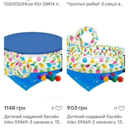
102х102х94см 45л 58414 np
"тропічні рибки" 3 секціі в
тм intex
кульку 59431 р. 132*28см
1148 грн
903 грн
0
0
Дитячий надувний басейн
Дитячий надувний басейн
intex 59469-3 «ананас», 132
intex 59469-2 «ананас», 132
х 28 см, з м'ячем та колом, з
х 28 см, з м'ячем та колом, з