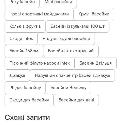
Року басейн
Міні басейни
Ігрові спортивні майданчики
Круглі басейни
Кольє з фруктів
Басейн із кульками 100 шт
Сходи intex
Надувні круглі басейни
Басейн 168см
Басейн інтекс круглий
Пісочний фільтр насоси intex
Басейн 2 кільця
Джакузі
Надувний спа-центр басейн джакузі
Ph для басейну
Басейни Bestway
Сходи для басейну
Басейни для дачі
Схожі запити