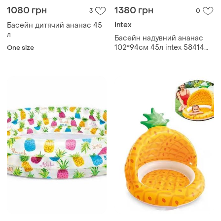
1080 грн
1380 грн
3
0
Intex
Басейн дитячий ананас 45
л
Басейн надувний ананас
102*94см 45л intex 58414
One size
np top shop ua_