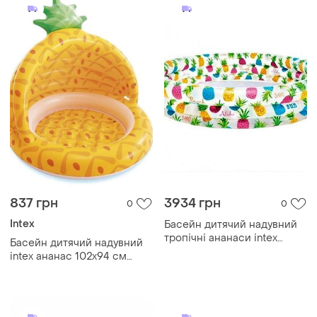
837 грн
3934 грн
0
0
Intex
Басейн дитячий надувний
тропічні ананаси intex
Басейн дитячий надувний
59431
intex ананас 102х94 см
жовтий (58414)