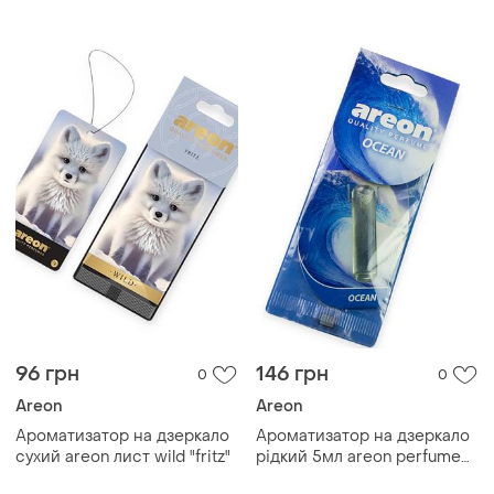
96 грн
146 грн
0
0
Areon
Areon
Ароматизатор на дзеркало
Ароматизатор на дзеркало
сухий areon лист wild "fritz"
рідкий 5мл areon perfume
"ocean"