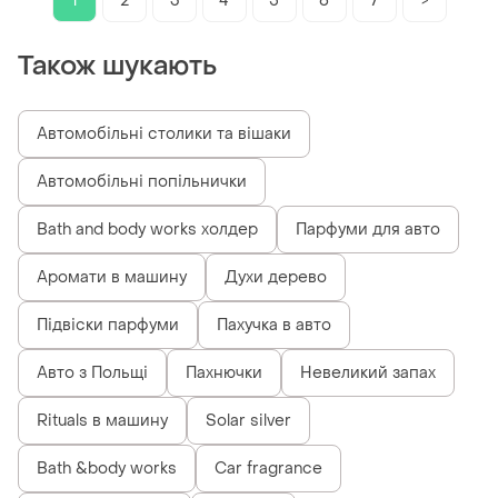
1
2
3
4
5
6
7
>
Також шукають
Автомобільні столики та вішаки
Автомобільні попільнички
Bath and body works холдер
Парфуми для авто
Аромати в машину
Духи дерево
Підвіски парфуми
Пахучка в авто
Авто з Польщі
Пахнючки
Невеликий запах
Rituals в машину
Solar silver
Bath &body works
Car fragrance