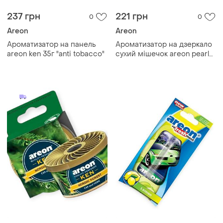
237 грн
221 грн
0
0
Areon
Areon
Ароматизатор на панель
Ароматизатор на дзеркало
areon ken 35г "anti tobacco"
сухий мішечок areon pearls
"silver"