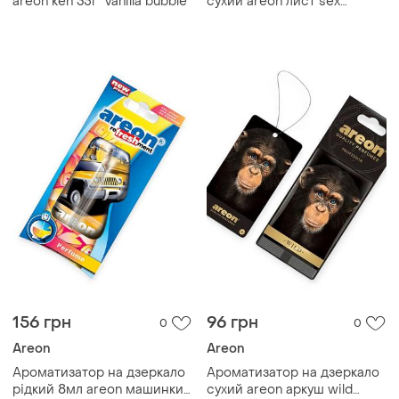
areon ken 35г "vanilla bubble"
сухий areon лист sex
"queen"
156 грн
96 грн
0
0
Areon
Areon
Ароматизатор на дзеркало
Ароматизатор на дзеркало
рідкий 8мл areon машинки
сухий areon аркуш wild