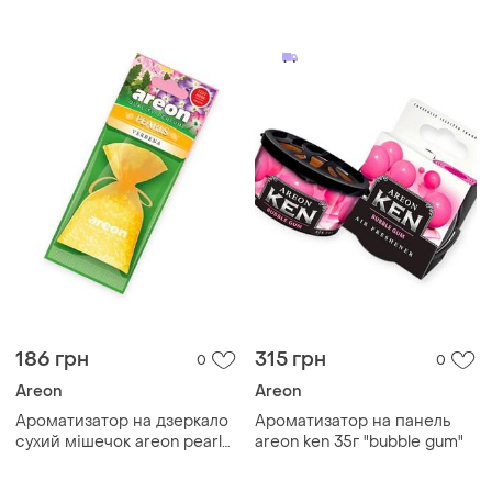
186 грн
315 грн
0
0
Areon
Areon
Ароматизатор на дзеркало
Ароматизатор на панель
сухий мішечок areon pearls
areon ken 35г "bubble gum"
"verbena"