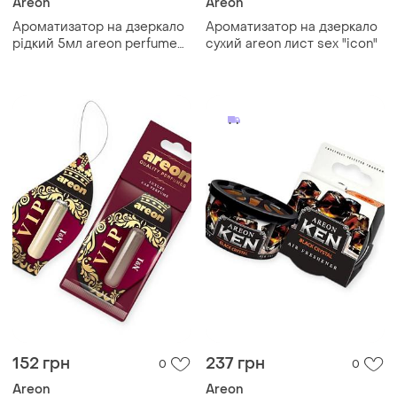
Areon
Areon
Ароматизатор на дзеркало
Ароматизатор на дзеркало
рідкий 5мл areon perfume
сухий areon лист sex "icon"
"strawberry"
152 грн
237 грн
0
0
Areon
Areon