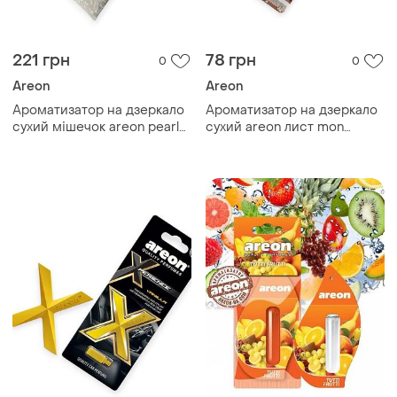
221 грн
78 грн
0
0
Areon
Areon
Ароматизатор на дзеркало
Ароматизатор на дзеркало
сухий мішечок areon pearls
сухий areon лист mon
"platinum"
"coffee"