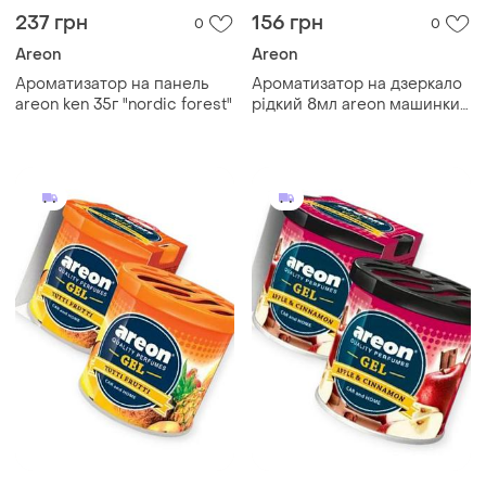
237 грн
156 грн
0
0
Areon
Areon
Ароматизатор на панель
Ароматизатор на дзеркало
areon ken 35г "nordic forest"
рідкий 8мл areon машинки
"lemon"