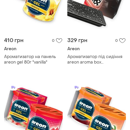
410 грн
329 грн
0
0
Areon
Areon
Ароматизатор на панель
Ароматизатор під сидіння
areon gel 80г "vanilla"
areon aroma box
"strawberry"