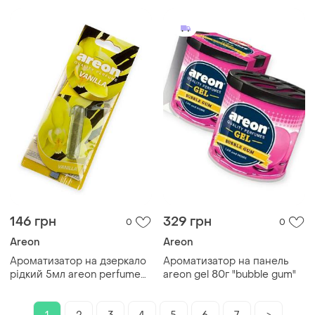
146 грн
329 грн
0
0
Areon
Areon
Ароматизатор на дзеркало
Ароматизатор на панель
рідкий 5мл areon perfume
areon gel 80г "bubble gum"
"vanilla"