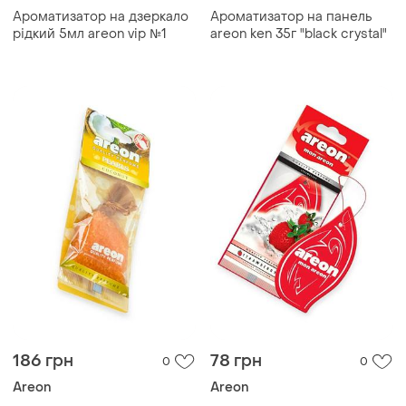
Ароматизатор на дзеркало
Ароматизатор на панель
рідкий 5мл areon vip №1
areon ken 35г "black crystal"
186 грн
78 грн
0
0
Areon
Areon