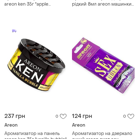
areon ken 35г "apple
рідкий 8мл areon машинки
cinnamon"
"ocean"
237 грн
124 грн
0
0
Areon
Areon
Ароматизатор на панель
Ароматизатор на дзеркало