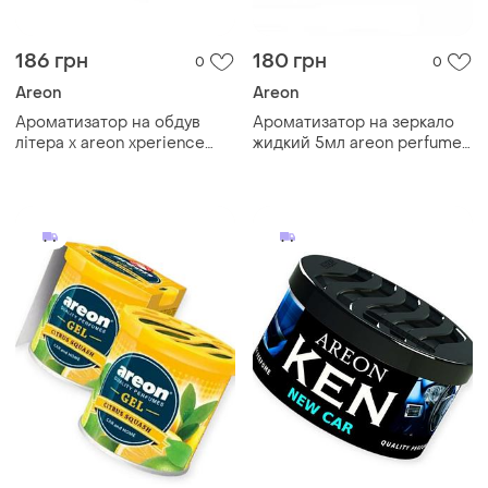
186 грн
180 грн
0
0
Areon
Areon
Ароматизатор на обдув
Ароматизатор на зеркало
літера x areon xperience
жидкий 5мл areon perfume
"vanilla"
"фруктовый"