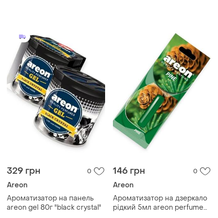
"perfume"
"professor"
329 грн
146 грн
0
0
Areon
Areon
Ароматизатор на панель
Ароматизатор на дзеркало
areon gel 80г "black crystal"
рідкий 5мл areon perfume
"pine"