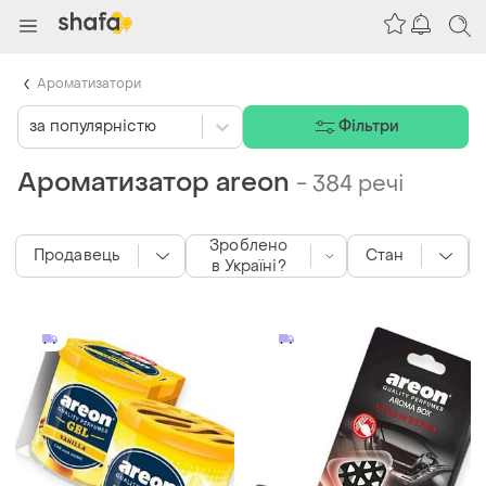
Ароматизатори
за популярністю
Фільтри
Ароматизатор areon
-
384 речі
Зроблено
Продавець
Стан
в Україні?