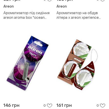
Areon
Areon
Ароматизатор під сидіння
Ароматизатор на обдув
areon aroma box "ocean
літера x areon xperience
wind"
"coconut"
146 грн
161 грн
0
0