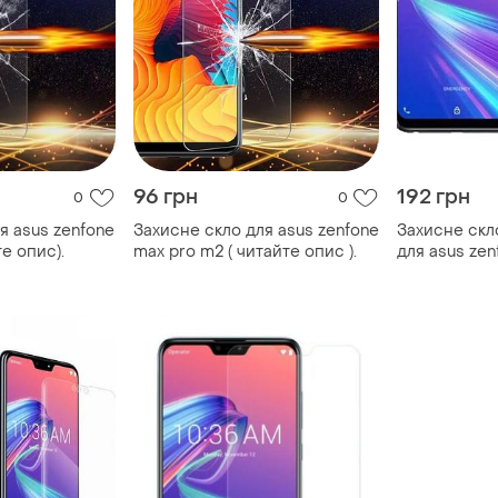
96 грн
192 грн
0
0
я asus zenfone
Захисне скло для asus zenfone
Захисне скл
е опис).
max pro m2 ( читайте опис ).
для asus zen