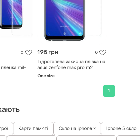
195 грн
0
0
Гідрогелева захисна плівка на
пленка mil-
asus zenfone max pro m2
fone max pro
zb631kl (прозора плівка на
One size
весь екран)
1
кають
трої
Карти пам'яті
Скло на iphone x
Iphone 5 скло