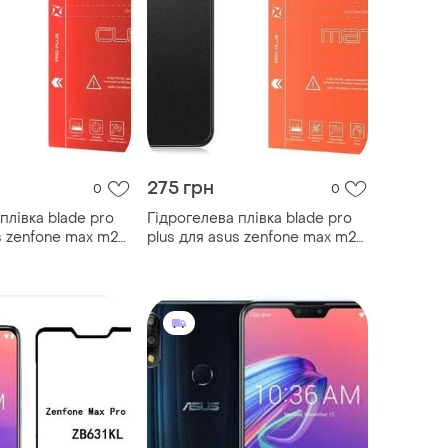
275 грн
0
0
плівка blade pro
Гідрогелева плівка blade pro
s zenfone max m2
plus для asus zenfone max m2
отиударна
матова протиударна