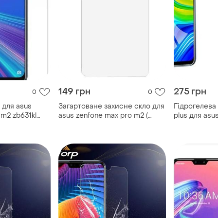
149 грн
275 грн
0
0
 для asus
Загартоване захисне скло для
Гідрогелева 
 m2 zb631kl
asus zenfone max pro m2 (
plus для asu
46"
zb631kl )
глянцева пр