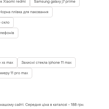
к Xiaomi redmi
Samsung galaxy j7 prime
Чорна плівка для паковання
 скло
елефонів
e xs max
Захисні стекла iphone 11 max
амеру 11 pro max
нашому сайті. Середня ціна в каталозі - 188 грн.