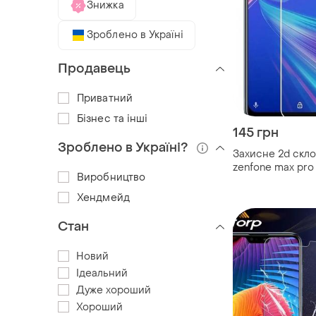
Знижка
Зроблено в Україні
Продавець
Приватний
Бізнес та інші
145 грн
Зроблено в Україні?
Захисне 2d скло
zenfone max pro
Виробництво
"11127g-1641-107
Хендмейд
Стан
Новий
Ідеальний
Дуже хороший
Хороший