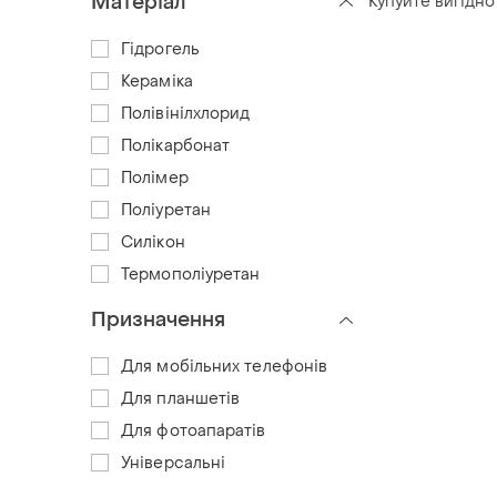
Матеріал
Купуйте вигідно
Гідрогель
Кераміка
Полівінілхлорид
Полікарбонат
Полімер
Поліуретан
Силікон
Термополіуретан
Призначення
Для мобільних телефонів
Для планшетів
Для фотоапаратів
Універсальні