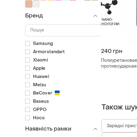
Бренд
Samsung
240 грн
Armorstandart
Xiaomi
Полиуретановая
противоударная 
Apple
std для asus zen
Huawei
m2 zb631kl
Meizu
BeCover
Baseus
Також шу
OPPO
Hoco
Зарядні прис
Наявність рамки