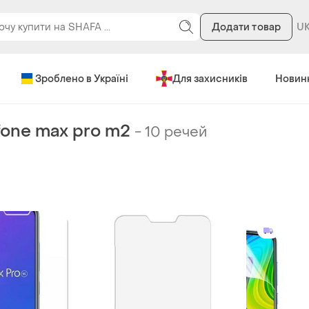
Додати товар
Зроблено в Україні
Для захисників
Новин
fone max pro m2
-
10 речей