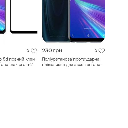
230 грн
0
0
о 5d повний клей
Поліуретанова протиударна
fone max pro m2.
плівка ussa для asus zenfone
max pro m2 zb631kl.