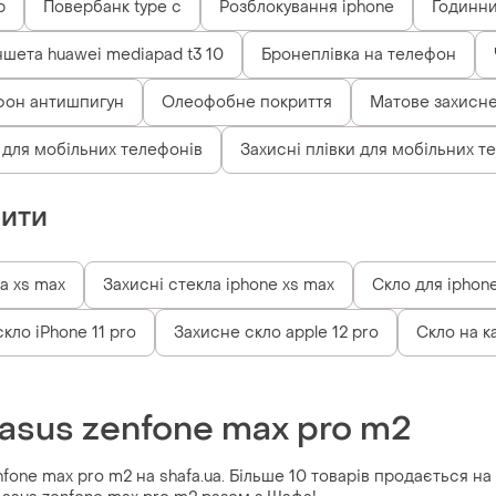
р
Повербанк type c
Розблокування iphone
Годинни
ншета huawei mediapad t3 10
Бронеплівка на телефон
фон антишпигун
Олеофобне покриття
Матове захисне
 для мобільних телефонів
Захисні плівки для мобільних т
пити
а xs max
Захисні стекла iphone xs max
Скло для iphon
кло iPhone 11 pro
Захисне скло apple 12 pro
Скло на к
asus zenfone max pro m2
fone max pro m2 на shafa.ua. Більше 10 товарів продається на 