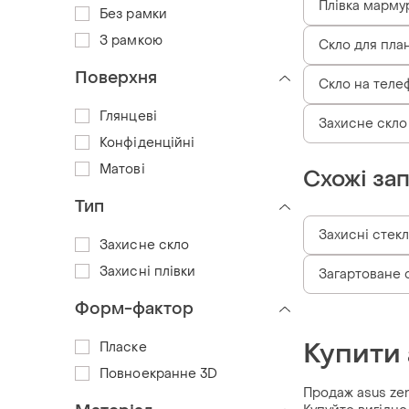
Плівка марму
Без рамки
З рамкою
Скло для пла
Поверхня
Скло на теле
Глянцеві
Захисне скло
Конфіденційні
Матові
Схожі за
Тип
Захисні стекл
Захисне скло
Захисні плівки
Загартоване с
Форм-фактор
Купити 
Пласке
Повноекранне 3D
Продаж asus zen