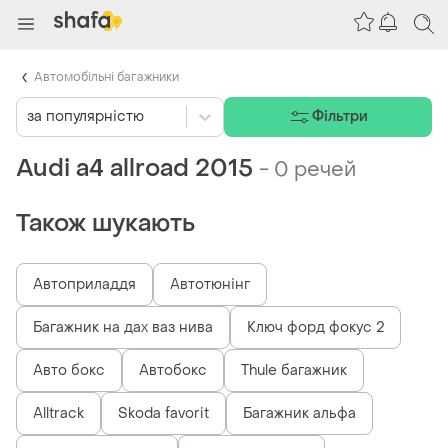
Автомобільні багажники
за популярністю
Фільтри
Audi a4 allroad 2015
-
0 речей
Також шукають
Автоприладдя
Автотюнінг
Багажник на дах ваз нива
Ключ форд фокус 2
Авто бокс
Автобокс
Thule багажник
Alltrack
Skoda favorit
Багажник альфа