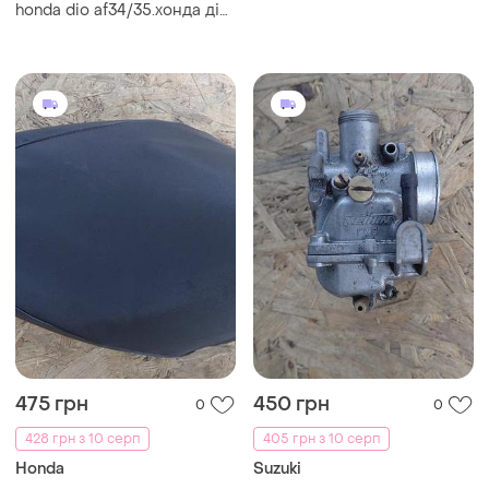
honda dio af34/35.хонда діо
34/35.
475 грн
450 грн
0
0
428 грн з 10 серп
405 грн з 10 серп
Honda
Suzuki