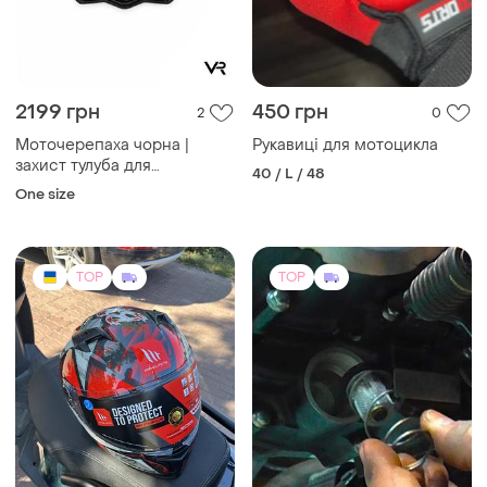
2199 грн
450 грн
2
0
Моточерепаха чорна |
Рукавиці для мотоцикла
захист тулуба для
40 / L / 48
мотокросу, ендуро та
One size
мотоцикла
TOP
TOP