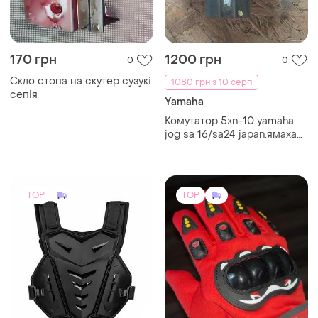
170 грн
1200 грн
0
0
Скло стопа на скутер сузукі
1080 грн з 10 серп
сепія
Yamaha
Комутатор 5xn-10 yamaha
jog sa 16/sa24 japan.ямаха
джог са 16/са 24.
TOP
TOP