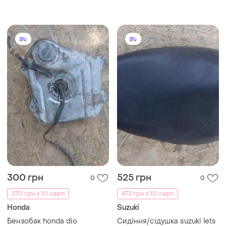
300 грн
525 грн
0
0
270 грн з 10 серп
473 грн з 10 серп
Honda
Suzuki
Бензобак honda dio
Сидіння/сідушка suzuki lets