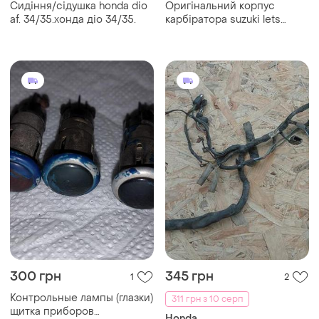
Сидіння/сідушка honda dio
Оригінальний корпус
af. 34/35.хонда діо 34/35.
карбіратора suzuki lets
1/2/3.сузукі летс.
300 грн
345 грн
1
2
Контрольные лампы (глазки)
311 грн з 10 серп
щитка приборов
Honda