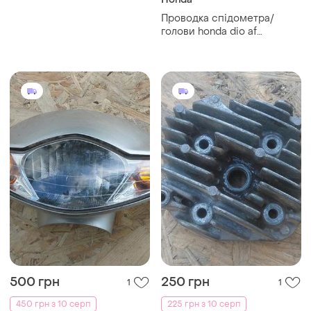
советского грузового
Проводка спідометра/
мотороллера «муравей» и
голови honda dio af
на мотоциклах «урал»,
34/35.хонда діо 34/35.
«днепр», «иж», «минск» и
«восход», (3шт)
500 грн
250 грн
1
1
450 грн з 10 серп
225 грн з 10 серп