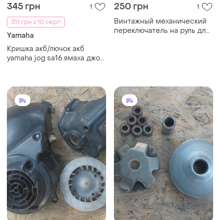
345 грн
250 грн
1
1
Винтажный механический
311 грн з 10 серп
переключатель на руль для
Yamaha
мотоциклов иж, к-750,
Кришка акб/лючок акб
днепр, минск, мопедов
yamaha jog sa16.ямаха джог
«рига», «верховина» и
са 16.
мотороллеры муравей тула
тулица