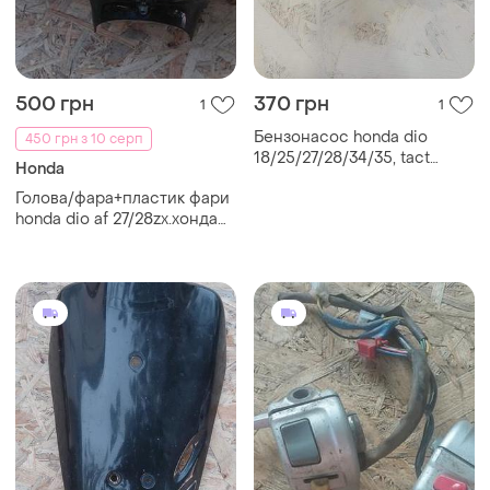
500 грн
370 грн
1
1
Бензонасос honda dio
450 грн з 10 серп
18/25/27/28/34/35, tact
Honda
30/31/51
Голова/фара+пластик фари
honda dio af 27/28zx.хонда
діо 27/28zx (під дискові
гальма).