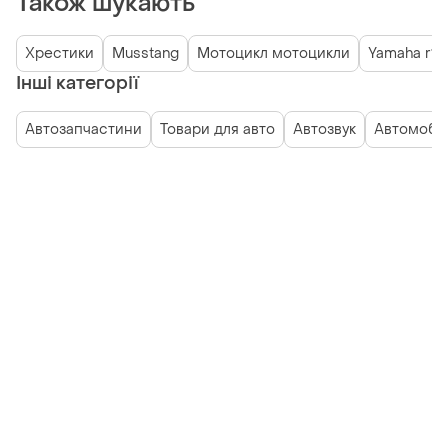
Також шукають
Хрестики
Musstang
Мотоцикл мотоцикли
Yamaha r1
Інші категорії
Автозапчастини
Товари для авто
Автозвук
Автомобіл