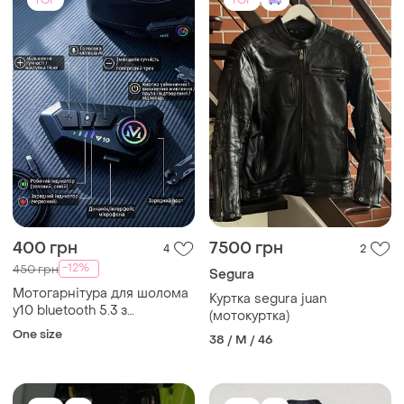
TOP
TOP
400 грн
7500 грн
4
2
-12%
450 грн
Segura
Мотогарнітура для шолома
Куртка segura juan
y10 bluetooth 5.3 з
(мотокуртка)
динаміками та захистом
One size
38 / M / 46
ipx6.