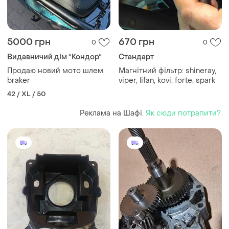
5000 грн
670 грн
0
0
Видавничий дім “Кондор“
Стандарт
Продаю новий мото шлем
Магнітний фільтр: shineray,
braker
viper, lifan, kovi, forte, spark
42 / XL / 50
Реклама на Шафі.
Як сюди потрапити?