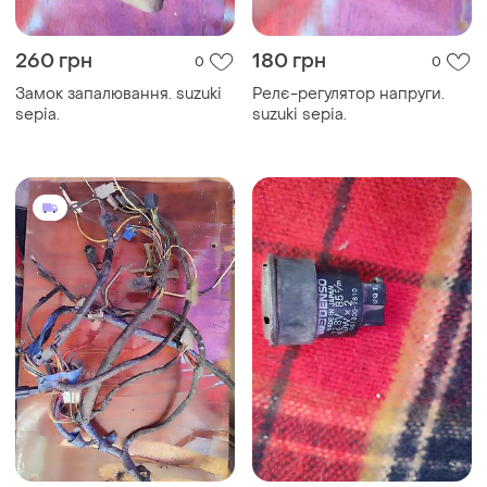
260 грн
180 грн
0
0
Замок запалювання. suzuki
Релє-регулятор напруги.
sepia.
suzuki sepia.