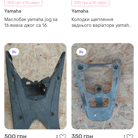
293 грн з 10 серп
270 грн з 10 серп
Yamaha
Yamaha
Маслобак yamaha jog sa
Колодки щеплення
16.ямаха джог са 16.
заднього варіатора yamaha
jog 3kj/5bm/5su.ямаха джог.
500 грн
350 грн
2
1