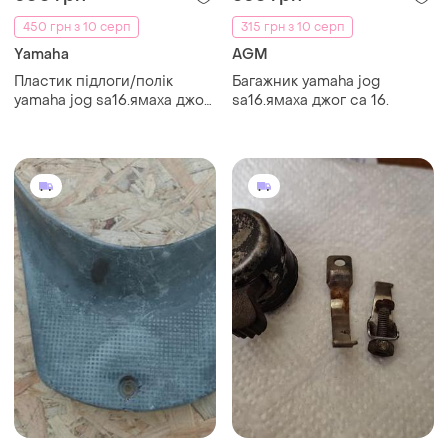
450 грн з 10 серп
315 грн з 10 серп
Yamaha
AGM
Пластик підлоги/полік
Багажник yamaha jog
yamaha jog sa16.ямаха джог
sa16.ямаха джог са 16.
са 16