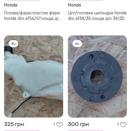
Honda
Honda
Голова/фара,пластик фари
Цпг/головка циліндра honda
honda dio af56/57.хонда діо
dio af34/35.хонда діо 34/35.
56/57.
325 грн
300 грн
1
1