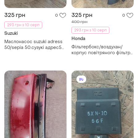
325 грн
325 грн
0
0
400 грн
293 грн з 10 серп
293 грн з 10 серп
Suzuki
Honda
Маслонасос suzuki adress
Фільтербокс/воздухан/
50/sepia 50.сузукі адрес50/
корпус повітряного фільтра
сепія 50.
honda dio af34/35.хонда діо
34/35.