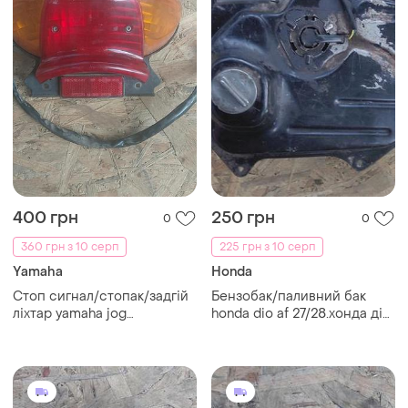
400 грн
250 грн
0
0
360 грн з 10 серп
225 грн з 10 серп
Yamaha
Honda
Стоп сигнал/стопак/задгій
Бензобак/паливний бак
ліхтар yamaha jog
honda dio af 27/28.хонда діо
sa16.ямаха джог са 16
27/28