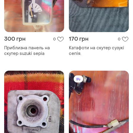
300 грн
170 грн
0
0
Приблизна панель на
Катафоти на скутер сузукі
скутер suzuki sepia
сепія.