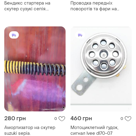
Бендикс стартера на
Проводка передніх
скутер сузукі сепія.
поворотів та фари на
оригінал.
скутер suzuki sepia.
280 грн
460 грн
0
0
Амортизатор на скутер
Мотоциклетний гудок,
suzuki sepia.
сигнал lvee dl70-07