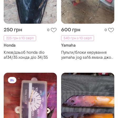
250 грн
600 грн
0
0
225 грн з 10 серп
540 грн з 10 серп
Honda
Yamaha
Клюв/дзьоб honda dio
Пульти/блоки керування
af34/35.хонда діо 34/35
yamaha jog sa16.ямаха джог
са 16.