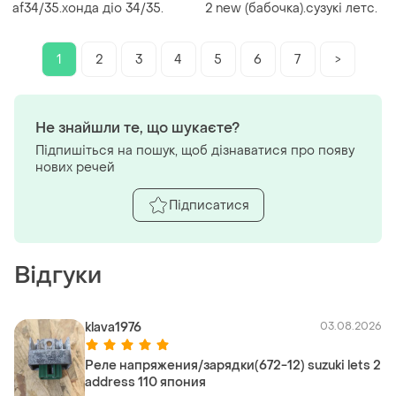
af34/35.хонда діо 34/35.
2 new (бабочка).сузукі летс.
1
2
3
4
5
6
7
>
Не знайшли те, що шукаєте?
Підпишіться на пошук, щоб дізнаватися про появу
нових речей
Підписатися
Відгуки
klava1976
03.08.2026
Реле напряжения/зарядки(672-12) suzuki lets 2
address 110 япония