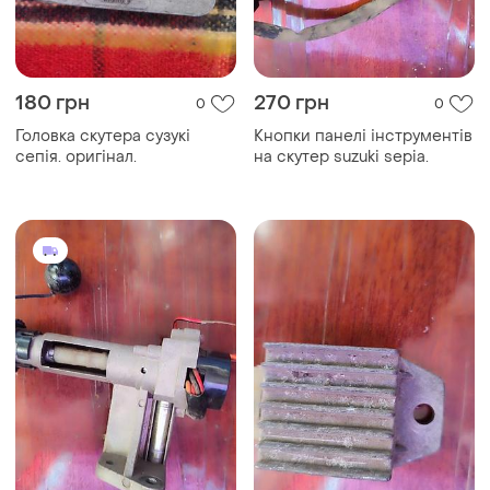
180 грн
270 грн
0
0
Головка скутера сузукі
Кнопки панелі інструментів
сепія. оригінал.
на скутер suzuki sepia.