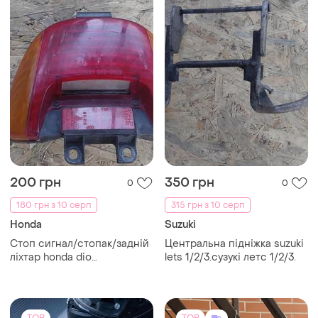
200 грн
350 грн
0
0
180 грн з 10 серп
315 грн з 10 серп
Honda
Suzuki
Стоп сигнал/стопак/задній
Центральна підніжка suzuki
ліхтар honda dio
lets 1/2/3.сузукі летс 1/2/3.
af34/35.хонда діо 34/35.