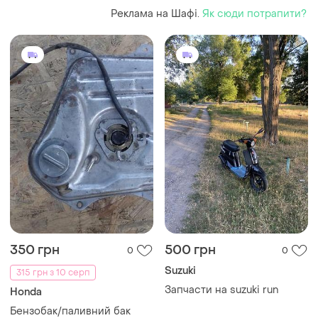
Реклама на Шафі.
Як сюди потрапити?
350 грн
500 грн
0
0
Suzuki
315 грн з 10 серп
Запчасти на suzuki run
Honda
Бензобак/паливний бак