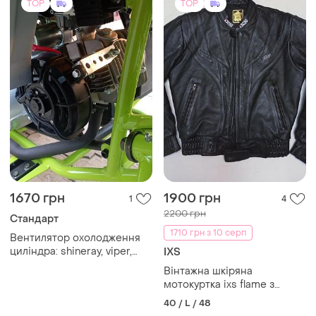
TOP
TOP
1670 грн
1900 грн
1
4
2200 грн
Стандарт
1710 грн з 10 серп
Вентилятор охолодження
циліндра: shineray, viper,
IXS
lifan, kovi, forte
Вінтажна шкіряна
мотокуртка ixs flame з
м'яким захистом / шкіряний
40 / L / 48
бомбер (розмір 52, l)