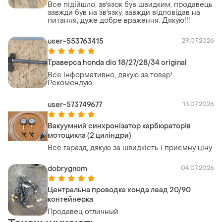
Все підійшло, зв'язок був швидким, продавець
завжди був на зв'язку, завжди відповідав на
питання, дуже добре враження. Дякую!!!
user-553763415
29.07.2026
Траверса honda dio 18/27/28/34 original
Все інформативно, дякую за товар!
Рекомендую
user-573749677
13.07.2026
Вакуумний синхронізатор карбюраторів
мотоцикла (2 циліндри)
Все гаразд, дякую за швидкість і приємну ціну
dobrygnom
04.07.2026
Центральна проводка хонда леад 20/90
контейнерка
Продавец отличный.