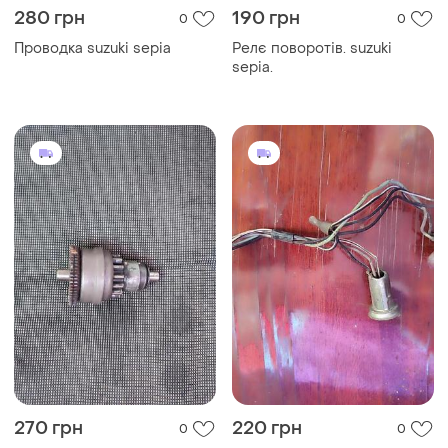
280 грн
190 грн
0
0
Проводка suzuki sepia
Релє поворотів. suzuki
sepia.
270 грн
220 грн
0
0