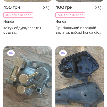
450 грн
400 грн
0
0
405 грн з 10 серп
360 грн з 10 серп
Honda
Honda
Кожух обдува/пластик
Оригінальний передній
обдува
варіатор взборі honda dio
циліндра+крильчатка
af34/35.хонда діо
обдува honda dio
34/35;хонда діо 27 (товстий
af34/35.хонда діо 34/35.
вал)