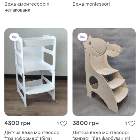
Вежа «монтессорі»
Вежа montessori
нелакована
4300 грн
3800 грн
1
1
Дитяча вежа монтессорі
Дитяча вежа монтессорі
"трансформер" (біла)
"жираф" (без фарбування)