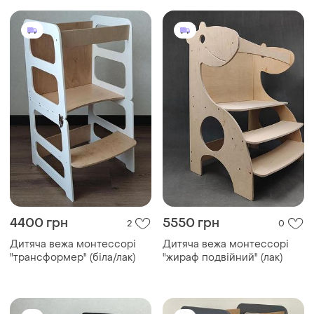
4400 грн
5550 грн
2
0
Дитяча вежа монтессорі
Дитяча вежа монтессорі
"трансформер" (біла/лак)
"жираф подвійний" (лак)