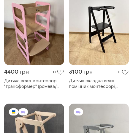
4400 грн
3100 грн
0
0
Дитяча вежа монтессорі
Дитяча складна вежа-
"трансформер" (рожева/
помічник монтессорі,
лак)
"мала-12" (чорний)