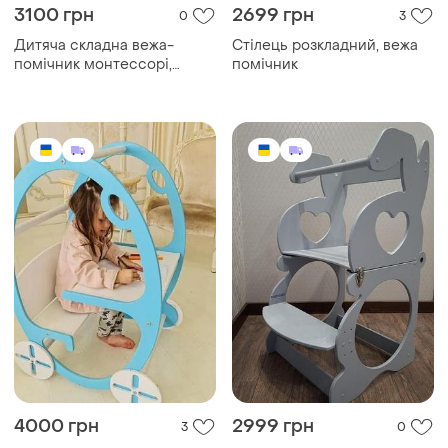
3100 грн
2699 грн
0
3
Дитяча складна вежа-
Стілець розкладний, вежа
помічник монтессорі,
помічник
"мала-12" (silver/лак)
4000 грн
2999 грн
3
0