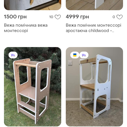
1500 грн
4999 грн
10
0
Вежа помічника вежа
Вежа помічник монтессорі
монтессорі
зростаюча childwood -
tower біла