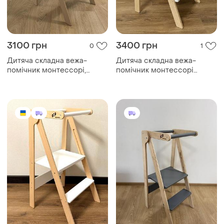
3100 грн
3400 грн
0
1
Дитяча складна вежа-
Дитяча складна вежа-
помічник монтессорі,
помічник монтессорі
"мала-12" (чорний/лак)
"мала- 18" (білий/лак)