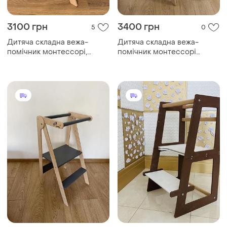
3100 грн
3400 грн
5
0
Дитяча складна вежа-
Дитяча складна вежа-
помічник монтессорі,
помічник монтессорі
"мала-12" (білий/лак)
"мала- 18" (сірий/лак)