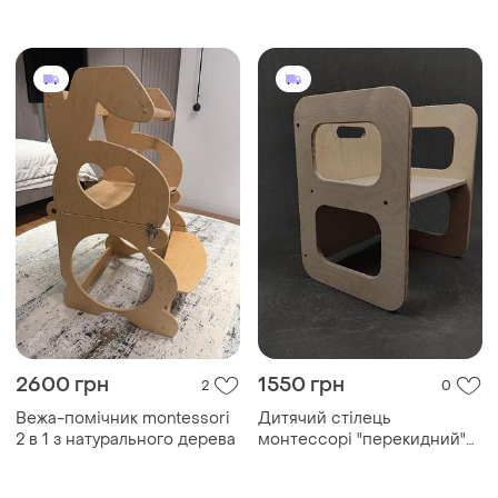
2600 грн
1550 грн
2
0
Вежа-помічник montessori
Дитячий стілець
2 в 1 з натурального дерева
монтессорі "перекидний"
(лак)