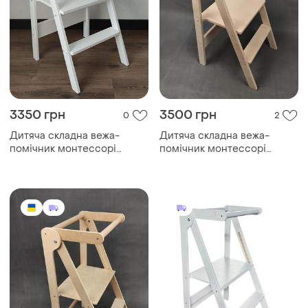
3350 грн
3500 грн
0
2
Дитяча складна вежа-
Дитяча складна вежа-
помічник монтессорі
помічник монтессорі
"мала- 18" (білий)
"мала- 18" (лак)