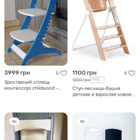
3999 грн
1100 грн
0
5
-9%
1200 грн
Зростаючий стілець
монтессорі childwood -
Стул-лесница-башня
elite блакитний + білий
детская и взрослая новое
европейское качество