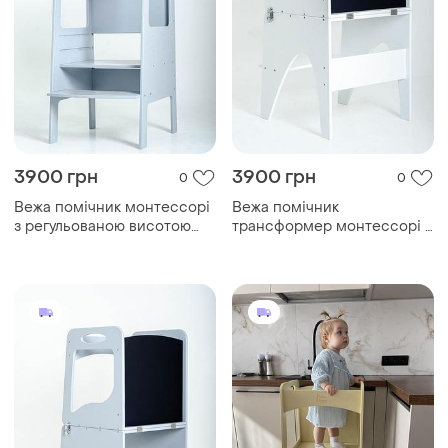
3900 грн
3900 грн
0
0
Вежа помічник монтессорі
Вежа помічник
з регульованою висотою
трансформер монтессорі 3
біла
в 1 стіл зі стільцем yoko
tower