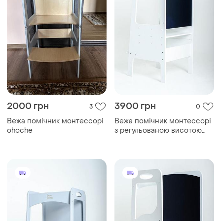
2000 грн
3900 грн
3
0
Вежа помічник монтессорі
Вежа помічник монтессорі
ohoche
з регульованою висотою
біла