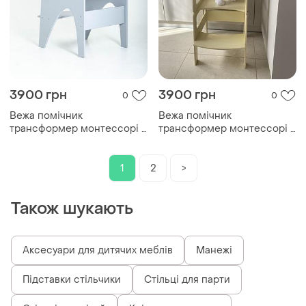
3900 грн
3900 грн
0
0
Вежа помічник
Вежа помічник
трансформер монтессорі 3
трансформер монтессорі 3
в 1 стіл зі стільцем yoko
в 1 стіл зі стільцем yoko
tower
tower
1
2
>
Також шукають
Аксесуари для дитячих меблів
Манежі
Підставки стільчики
Стільці для парти