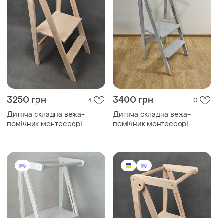
3250 грн
3400 грн
4
0
Дитяча складна вежа-
Дитяча складна вежа-
помічник монтессорі
помічник монтессорі
"мала- 18" (без фарбування)
"мала- 18" (сірий)