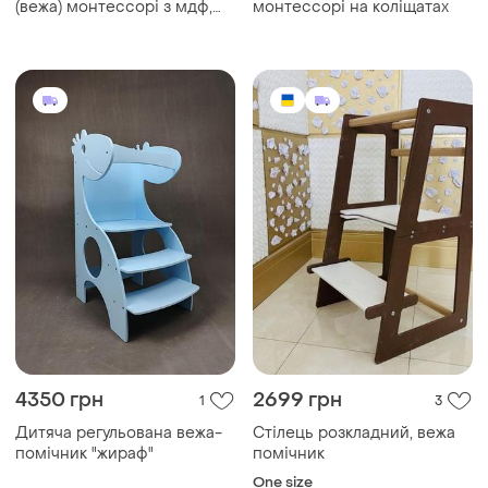
(вежа) монтессорі з мдф,
монтессорі на коліщатах
для дітей до 50 кг —
безпечний кухонний
помічник, коричневий
(польща)
4350 грн
2699 грн
1
3
Дитяча регульована вежа-
Стілець розкладний, вежа
помічник "жираф"
помічник
One size