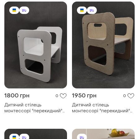
1800 грн
1950 грн
0
0
Дитячий стілець
Дитячий стілець
монтессорі "перекидний"
монтессорі "перекидний"
(білий)
(лак)