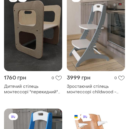
1760 грн
3999 грн
0
0
Дитячий стілець
Зростаючий стілець
монтессорі "перекидний"
монтессорі childwood -
(без фарбування)
elite сірий + білий