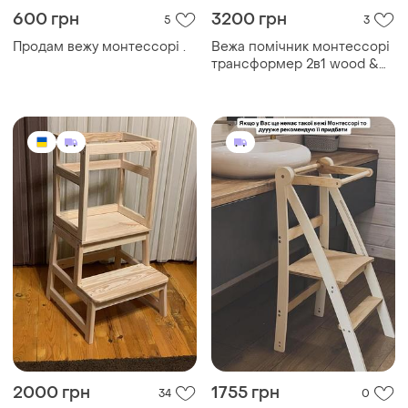
600 грн
3200 грн
5
3
Продам вежу монтессорі .
Вежа помічник монтессорі
трансформер 2в1 wood &
kids стілець столик дитячий
2000 грн
1755 грн
34
0