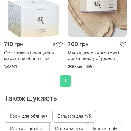
710 грн
700 грн
8
4
Освітлююча і очищаюча
Маска для рівного тону і
маска для обличчя на
сяйва beauty of joseon
основі рисових висівок і
150 мл
і ще
1
200 мл
рисової води beauty of
joseon ground rice and
honey mask 150ml
1
Також шукають
Крем для обличчя
Бальзам для губ
Маски aromatica
Маски-маски
Маски moly