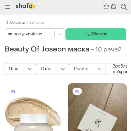
Маски для обличчя
за популярністю
Фільтри
Beauty Of Joseon маска
-
10 речей
Зроблен
Ціна
Стан
Розмір
в Україн