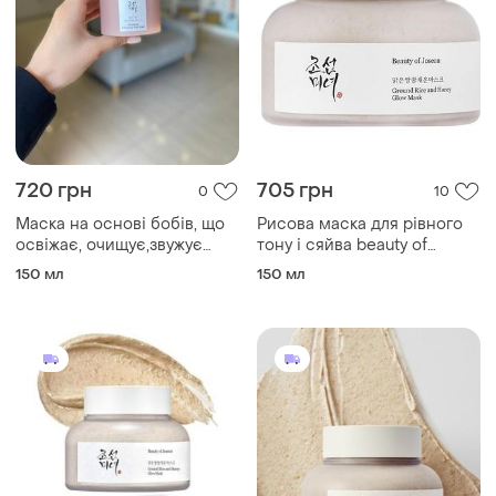
720 грн
705 грн
0
10
Маска на основі бобів, що
Рисова маска для рівного
освіжає, очищує,звужує
тону і сяйва beauty of
пори beauty of joseon red
joseon ground rice and
150 мл
150 мл
bean refreshing pore mask
honey glow mask, 150 мл