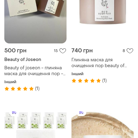
500 грн
740 грн
15
8
Beauty of Joseon
Глиняна маска для
очищення пор beauty of
Beauty of joseon - глиняна
joseon red bean refreshing
маска для очищення пор -
Інший
pore mask, 140 мл
red bean refreshing pore
(1)
Інший
mask - 140мл
(1)