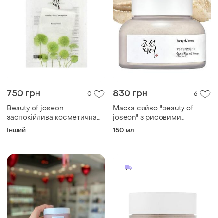
750 грн
830 грн
0
6
Beauty of joseon
Маска сяйво "beauty of
заспокійлива косметична
joseon" з рисовими
маска з центелою
висівками та медом. 150
Інший
150 мл
азіатською, 10 шт
мл. термін придатності до
07.27 р