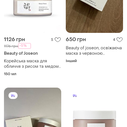
1126 грн
650 грн
5
4
-5%
1176 грн
Beauty of joseon, освіжаюча
Beauty of Joseon
маска з червоною
квасолею, 140 мл
Корейська маска для
Інший
обличчя з рисом та медом
beauty of joseon ground rice
150 мл
and honey glow mask