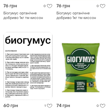
76 грн
76 грн
0
0
Біогумус органічне
Біогумус органічне
добриво 1кг тм киссон
добриво 1кг тм киссон
60 грн
74 грн
1
0