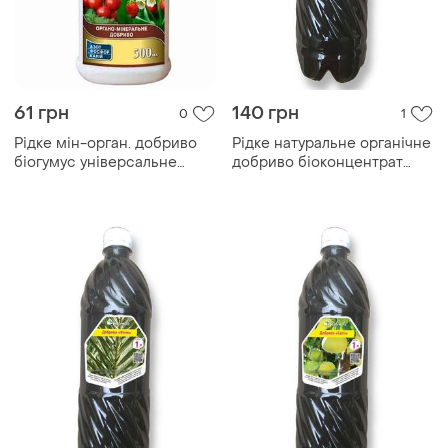
61 грн
140 грн
0
1
Рідке мін-орган. добриво
Рідке натуральне органічне
біогумус універсальне
добриво біоконцентрат
500мл тм standart npk
підживлення біогумусу для
евкаліпту, 1 літр