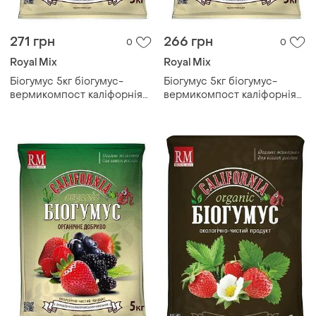
271 грн
266 грн
0
0
Royal Mix
Royal Mix
Біогумус 5кг біогумус-
Біогумус 5кг біогумус-
вермикомпост каліфорнія
вермикомпост каліфорнія
тм royal mix
тм royal mix