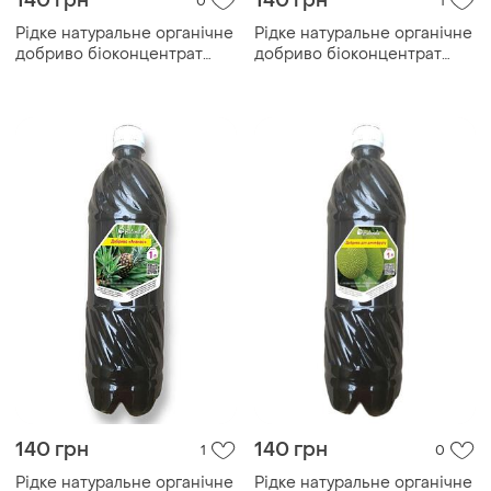
140 грн
140 грн
0
1
Рідке натуральне органічне
Рідке натуральне органічне
добриво біоконцентрат
добриво біоконцентрат
підживлення біогумусу для
підживлення біогумусу для
перцю, 1 літр
диффенбахії, 1 літр
140 грн
140 грн
1
0
Рідке натуральне органічне
Рідке натуральне органічне