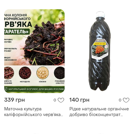
шефлеру, 1 літр
камелії, 1 літр
339 грн
140 грн
0
0
Маточна культура
Рідке натуральне органічне
каліфорнійського черв’яка
добриво біоконцентрат
старатель 500 шт для
підживлення біогумусу для
верміферми та біогумусу,
клівії, 1 літр
компостний черв’як для