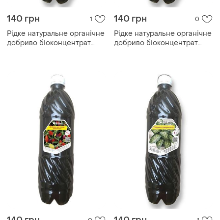
140 грн
140 грн
1
0
Рідке натуральне органічне
Рідке натуральне органічне
добриво біоконцентрат
добриво біоконцентрат
підживлення біогумусу для
підживлення біогумусу для
кави, 1 літр
спатіфіллуму, 1 літр