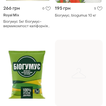
266 грн
195 грн
0
5
Royal Mix
Біогумус, biogumus 10 кг
Біогумус 5кг біогумус-
вермикомпост каліфорнія
тм royal mix