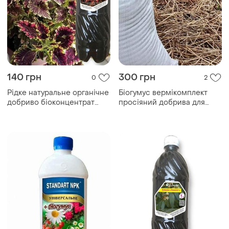
140 грн
300 грн
0
2
Рідке натуральне органічне
Біогумус вермікомплект
добриво біоконцентрат
просіяний добрива для
підживлення біогумусу для
саду та городу компост у
коліусу 1 літр
мішках по 10 та 30 кілограм