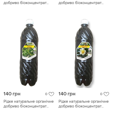
добриво біоконцентрат
добриво біоконцентрат
підживлення біогумусу для
підживлення біогумусу для
ананасу, 1 літр
джекфруту, 1 літр
140 грн
140 грн
0
0
Рідке натуральне органічне
Рідке натуральне органічне
добриво біоконцентрат
добриво біоконцентрат
підживлення біогумусу для
підживлення біогумусу для