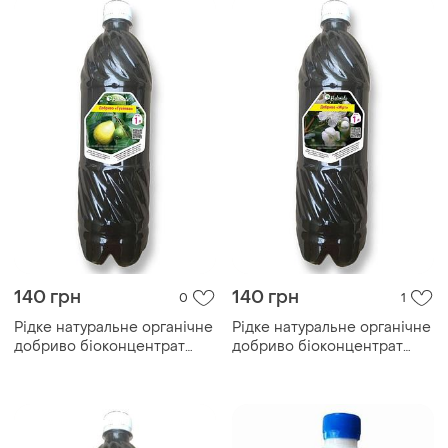
риболовлі
140 грн
140 грн
0
1
Рідке натуральне органічне
Рідке натуральне органічне
добриво біоконцентрат
добриво біоконцентрат
підживлення біогумусу для
підживлення біогумусу для
гуайяви, 1 літр
мірту, 1 літр