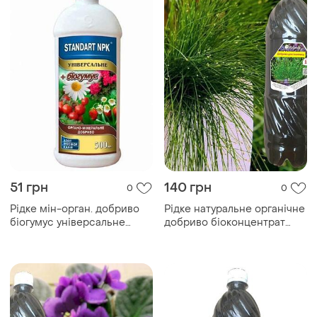
51 грн
140 грн
0
0
Рідке мін-орган. добриво
Рідке натуральне органічне
біогумус універсальне
добриво біоконцентрат
500мл тм standart npk
підживлення біогумусу для
ізолепису 1 літр