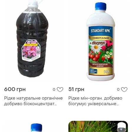
600 грн
51 грн
0
0
Рідке натуральне органічне
Рідке мін-орган. добриво
добриво біоконцентрат
біогумус універсальне
підживлення біогумусу для
500мл тм standart npk
олеандру, 6 л