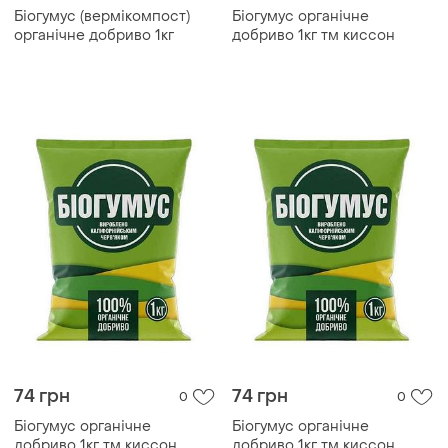
Біогумус (вермікомпост)
Біогумус органічне
органічне добриво 1кг
добриво 1кг тм киссон
74 грн
74 грн
0
0
Біогумус органічне
Біогумус органічне
добриво 1кг тм киссон
добриво 1кг тм киссон