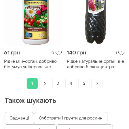
61 грн
140 грн
0
1
Рідке мін-орган. добриво
Рідке натуральне органічне
біогумус універсальне
добриво біоконцентрат
500мл тм standart npk
підживлення біогумусу для
гіацинту 1 літр
1
2
3
4
5
>
Також шукають
Саджанці
Субстрати і грунти для рослин