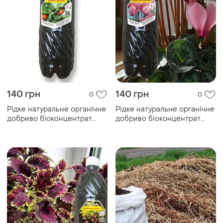
140 грн
140 грн
0
0
Рідке натуральне органічне
Рідке натуральне органічне
добриво біоконцентрат
добриво біоконцентрат
підживлення біогумусу для
підживлення біогумусу для
муррайї, 1літр
цикламену 1 літр