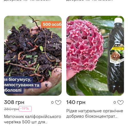
308 грн
140 грн
0
0
-19%
380 грн
Рідке натуральне органічне
добриво біоконцентрат
Маточник каліфорнійського
підживлення біогумусу для
черв'яка 500 шт для
хойї1 літр
розведення, черв'як