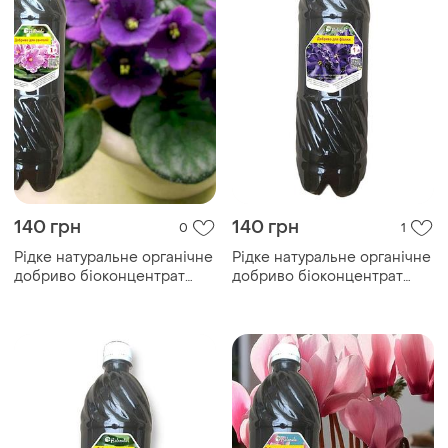
140 грн
140 грн
0
1
Рідке натуральне органічне
Рідке натуральне органічне
добриво біоконцентрат
добриво біоконцентрат
підживлення біогумусу для
підживлення біогумусу для
сенполії 1 літр
фіалки, 1 літр