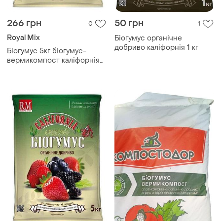
266 грн
50 грн
0
1
Royal Mix
Біогумус органічне
добриво каліфорнія 1 кг
Біогумус 5кг біогумус-
вермикомпост каліфорнія
тм royal mix