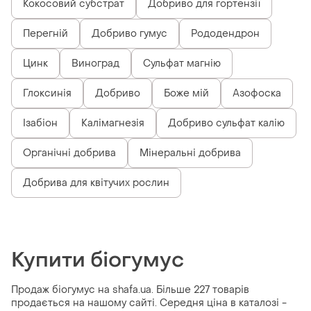
Кокосовий субстрат
Добриво для гортензії
Перегній
Добриво гумус
Рододендрон
Цинк
Виноград
Сульфат магнію
Глоксинія
Добриво
Боже мій
Азофоска
Ізабіон
Калімагнезія
Добриво сульфат калію
Органічні добрива
Мінеральні добрива
Добрива для квітучих рослин
Купити біогумус
Продаж біогумус на shafa.ua. Більше 227 товарів
продається на нашому сайті. Середня ціна в каталозі -