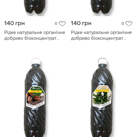
140 грн
140 грн
0
0
Рідке натуральне органічне
Рідке натуральне органічне
добриво біоконцентрат
добриво біоконцентрат
підживлення біогумусу для
підживлення біогумусу для
фініку, 1 літр
світі, 1 літр