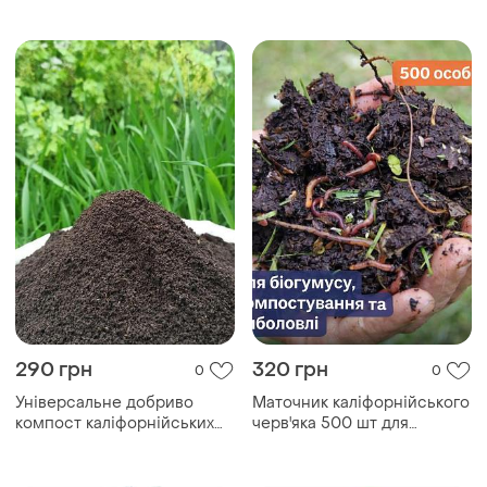
старатель для біогумусу,
компосту та риболовлі
290 грн
320 грн
0
0
Універсальне добриво
Маточник каліфорнійського
компост каліфорнійських
черв'яка 500 шт для
черв'яків, органічне
розведення, черв'як
добриво біогумус для саду
старатель для біогумусу,
городу
компосту та риболовлі