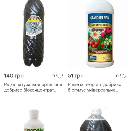
140 грн
51 грн
0
0
Рідке натуральне органічне
Рідке мін-орган. добриво
добриво біоконцентрат
біогумус універсальне
підживлення біогумусу для
500мл тм standart npk
агави 1 літр