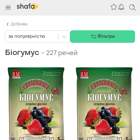
Добрива
за популярністю
Фільтри
Біогумус
-
227 речей