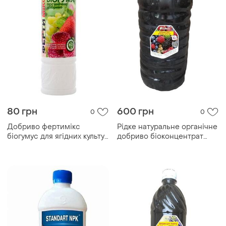
80 грн
600 грн
0
0
Добриво фертимікс
Рідке натуральне органічне
біогумус для ягідних культур
добриво біоконцентрат
570 мл
підживлення біогумусу для
ягідних культур, 6л