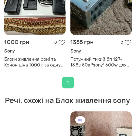
1000 грн
1355 грн
0
0
Sony
Sony
Блоки живлення соні та
Потужний тихий бп 12.7-
Кенон ціна 1000 г за одну
13.8в 50а "sony" 600w для
модель стан гарний усе
різних споживачів.
ціле та працює терміни
відправлення уточнюйте я
1
не завжди мешаю вдома
Речі, схожі на Блок живлення sony