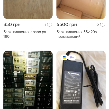
350 грн
6500 грн
1
0
Блок живлення epson ps-
Блок живлення 55v 20a
180
промисловий.