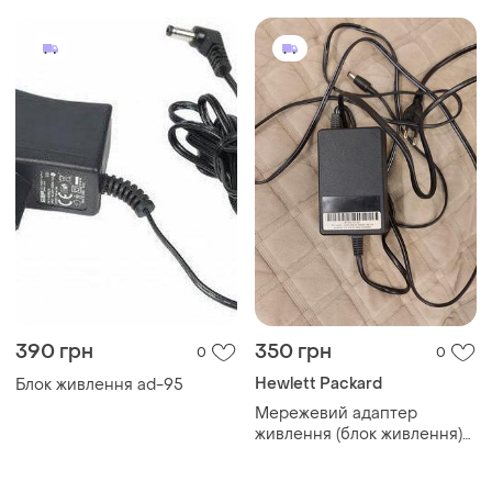
390 грн
350 грн
0
0
Hewlett Packard
Блок живлення ad-95
Мережевий адаптер
живлення (блок живлення)
hewlett-packard.