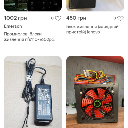
1002 грн
450 грн
0
0
Emerson
Блок живлення (зарядний
пристрій) lenovo
Промислові блоки
живлення nfs110-7602pc.