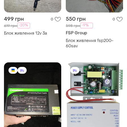
499 грн
550 грн
0
0
-20%
-9%
619 грн
598 грн
FSP Group
Блок живлення 12v 3a
Блок живлення fsp200-
60sav