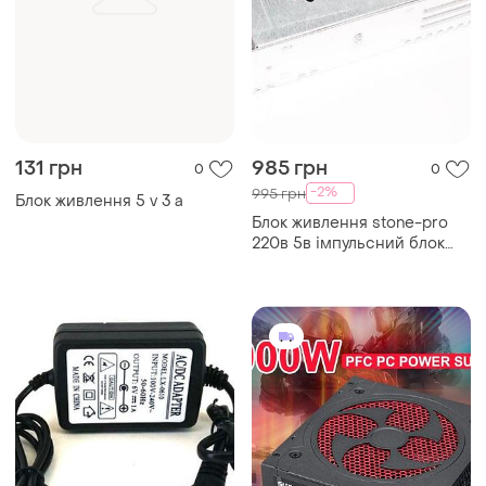
131 грн
985 грн
0
0
-2%
995 грн
Блок живлення 5 v 3 a
Блок живлення stone-pro
220в 5в імпульсний блок
живлення 30a 150w
перетворювач