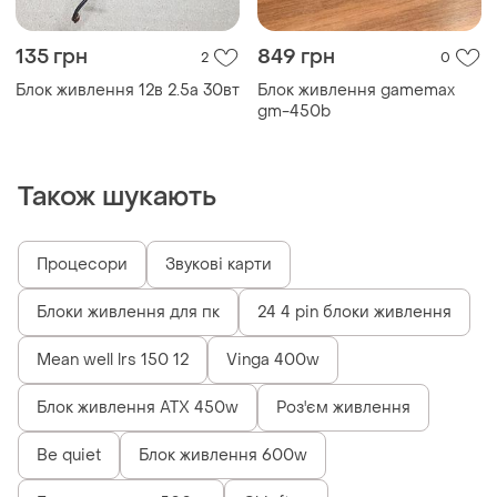
135 грн
849 грн
2
0
Блок живлення 12в 2.5а 30вт
Блок живлення gamemax
gm-450b
Також шукають
Процесори
Звукові карти
Блоки живлення для пк
24 4 pin блоки живлення
Mean well lrs 150 12
Vinga 400w
Блок живлення ATX 450w
Роз'єм живлення
Be quiet
Блок живлення 600w