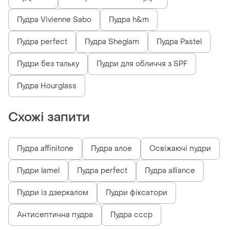
Пудра Vivienne Sabo
Пудра h&m
Пудра perfect
Пудра Sheglam
Пудра Pastel
Пудри без тальку
Пудри для обличчя з SPF
Пудра Hourglass
Схожі запити
Пудра affinitone
Пудра алое
Освіжаючі пудри
Пудри lamel
Пудра perfect
Пудра alliance
Пудри із дзеркалом
Пудри фіксатори
Антисептична пудра
Пудра ссср