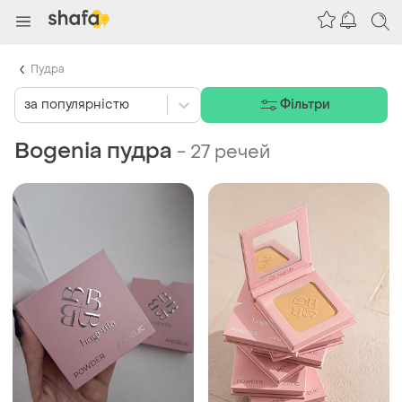
Пудра
за популярністю
Фільтри
Bogenia пудра
-
27 речей