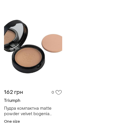
162 грн
0
Triumph
Пудра компактна matte
powder velvet bogenia
bg640
One size