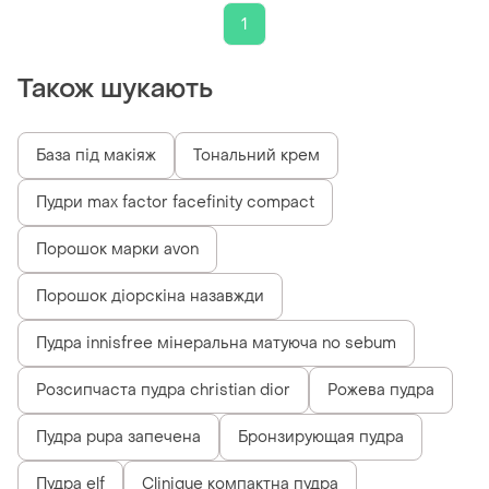
1
Також шукають
База під макіяж
Тональний крем
Пудри max factor facefinity compact
Порошок марки avon
Порошок діорскіна назавжди
Пудра innisfree мінеральна матуюча no sebum
Розсипчаста пудра christian dior
Рожева пудра
Пудра pupa запечена
Бронзирующая пудра
Пудра elf
Clinique компактна пудра