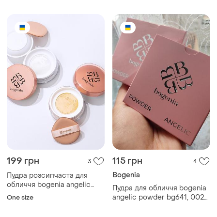
199 грн
115 грн
3
4
Bogenia
Пудра розсипчаста для
обличчя bogenia angelic
Пудра для обличчя bogenia
bg642 — no1 (white)
angelic powder bg641, 002
One size
відтінку