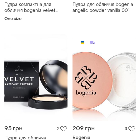
Пудра компактна для
Пудра для обличчя bogenia
обличчя bogenia velvet
angelic powder vanilla 001
matte powder
One size
95 грн
209 грн
2
3
Bogenia
Пудра для обличчя