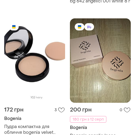
bg 642 angelicl 001 white 8 г
ванільний
172 грн
200 грн
3
0
Bogenia
180 грн з 12 серп
Пудра компактна для
Bogenia
обличчя bogenia velvet