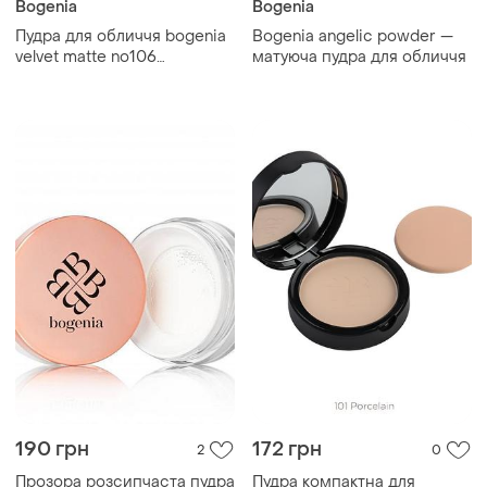
Bogenia
Bogenia
Пудра для обличчя bogenia
Bogenia angelic powder —
velvet matte no106
матуюча пудра для обличчя
карамельний
190 грн
172 грн
2
0
Прозора розсипчаста пудра
Пудра компактна для