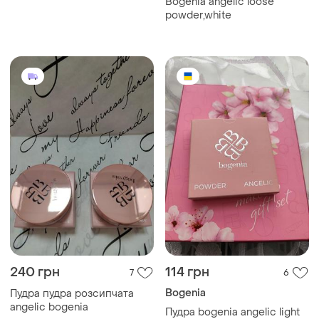
Bogenia angelic loose
matte powder - 102-ivory-
powder,white
слонова-кістка
240 грн
114 грн
7
6
Bogenia
Пудра пудра розсипчата
angelic bogenia
Пудра bogenia angelic light