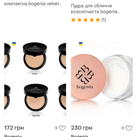
компактна bogenia velvet
Пудра для обличчя
матуюча bg640 № 101
розсипчаста bogenia
porcelain порцеляновий
angelic bg642, 01 (white) 10g
(1)
172 грн
230 грн
5
0
Bogenia
Bogenia