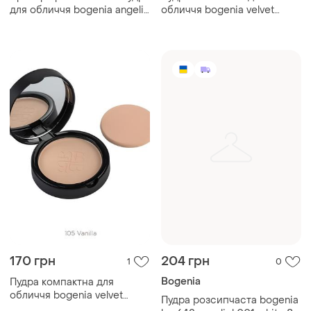
для обличчя bogenia angelic
обличчя bogenia velvet
001 white, 10 г
matte powder - 101-
porcelain-фарфор
170 грн
204 грн
1
0
Bogenia
Пудра компактна для
обличчя bogenia velvet
Пудра розсипчаста bogenia
matte powder - 105-vanilla-