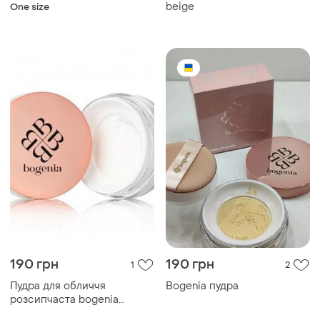
beige
One size
190 грн
190 грн
1
2
Пудра для обличчя
Bogenia пудра
розсипчаста bogenia
angelic bg642, 01 white