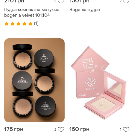
210 грн
150 грн
2
2
Пудра компактна матуюча
Bogenia пудра
bogenia velvet 101,104
(1)
175 грн
150 грн
3
1