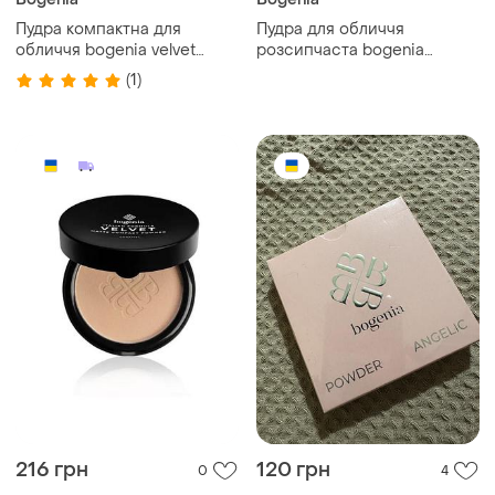
Пудра компактна для
Пудра для обличчя
обличчя bogenia velvet
розсипчаста bogenia
matte powder
angelic bg642, 01 white
(1)
216 грн
120 грн
0
4