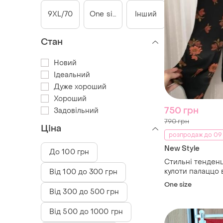
9XL/70
One size
Інший
Стан
Новий
Ідеальний
Дуже хороший
Хороший
750 грн
Задовільний
790 грн
Ціна
розпродаж до 09
New Style
До 100 грн
Стильні тенденц
кулоти палаццо
Від 100 до 300 грн
розмір посадки н
One size
вимірювання ***
Від 300 до 500 грн
Від 500 до 1000 грн