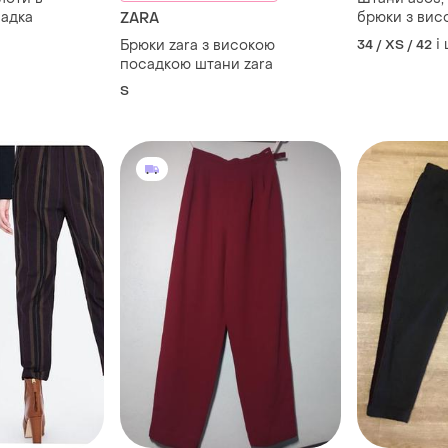
садка
брюки з вис
ZARA
щільні штани
і
Брюки zara з високою
34 / XS / 42
брюки з від
посадкою штани zara
штани кльо
S