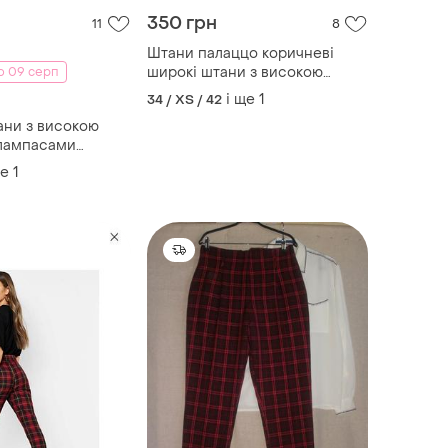
350 грн
11
8
Штани палаццо коричневі
широкі штани з високою
о 09 серп
посадкою
і ще
1
34 / XS / 42
ани з високою
 лампасами
ще
1