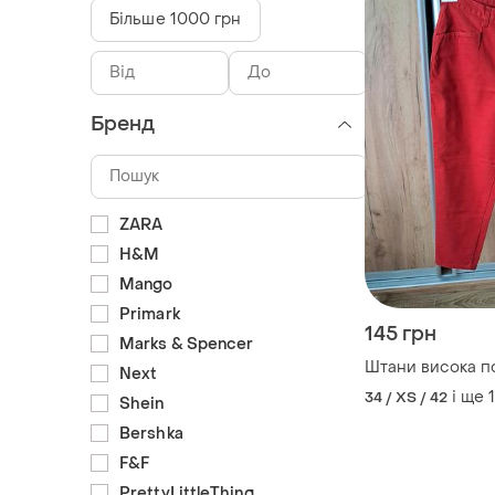
Більше 1000 грн
Бренд
ZARA
H&M
Mango
Primark
145 грн
Marks & Spencer
Next
і ще
1
34 / XS / 42
Shein
Bershka
F&F
PrettyLittleThing