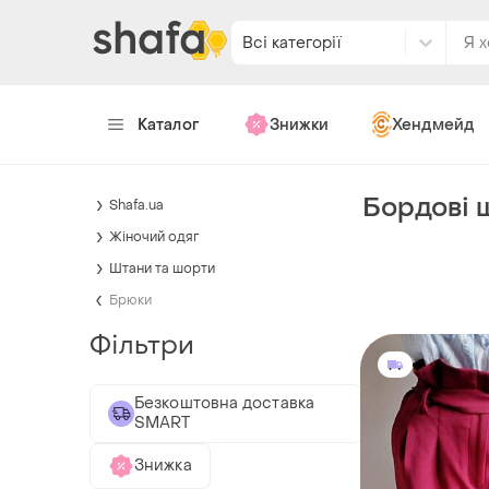
Всі категорії
Каталог
Знижки
Хендмейд
Бордові 
Shafa.ua
Жіночий одяг
Штани та шорти
Брюки
Фільтри
Безкоштовна доставка
SMART
Знижка