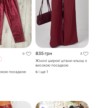
835 грн
0
3
Жіночі широкі штани-кльош з
високою посадкою
сокою посадкою
і ще
1
S