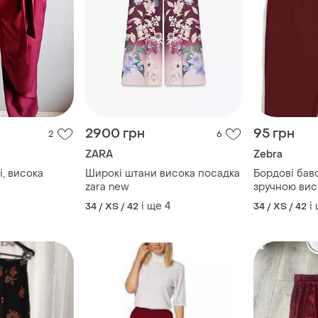
2900 грн
95 грн
2
6
ZARA
Zebra
, висока
Широкі штани висока посадка
Бордові баво
zara new
зручною ви
і ще
4
і
34 / XS / 42
34 / XS / 42