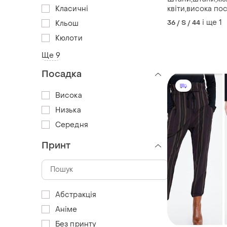
Класичні
квіти,висока по
і ще
1
36 / S / 44
Кльош
Кюлоти
Ще 9
Посадка
Висока
Низька
Середня
Принт
Абстракція
Аніме
Без принту