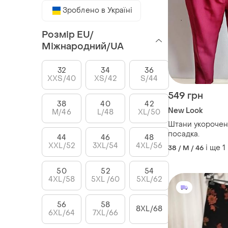
Зроблено в Україні
Розмір EU/
Міжнародний/UA
32
34
36
XXS/40
XS/42
S/44
549 грн
38
40
42
New Look
M/46
L/48
XL/50
Штани укорочені
посадка.
44
46
48
XXL/52
3XL/54
4XL/56
і ще
1
38 / M / 46
50
52
54
4XL/58
5XL /60
5XL/62
56
58
8XL/68
6XL/64
7XL/66