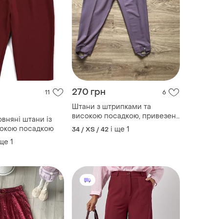
270 грн
11
6
Штани з штрипками та
високою посадкою, привезені
вняні штани із
з німеччини.
сокою посадкою
і ще
1
34 / XS / 42
 ще
1