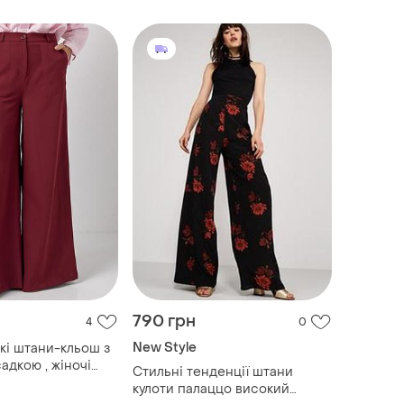
790 грн
4
0
New Style
кі штани-кльош з
адкою , жіночі
Стильні тенденції штани
и
кулоти палаццо високий