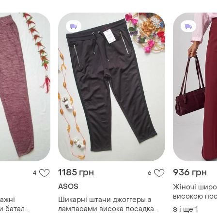
1185 грн
936 грн
4
6
ASOS
Жіночі широ
високою пос
ажні
Шикарні штани джоггеры з
широкі брюк
и батал
лампасами висока посадка
і ще
1
S