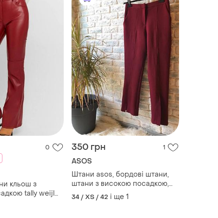
350 грн
0
1
ASOS
Штани asos, бордові штани,
штани з високою посадкою,
ни кльош з
щільні штани з розрізом,
дкою tally weijl
і ще
1
34 / XS / 42
штани з відкритим швом,
штани кльош