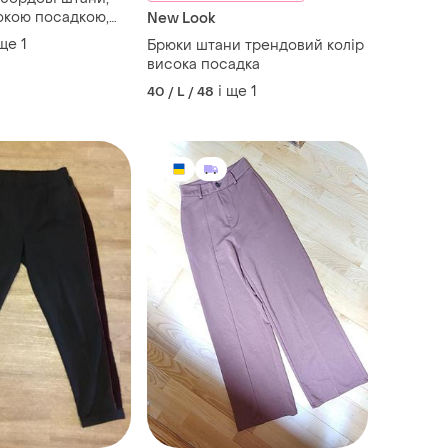
окою посадкою,
New Look
 з розрізом,
 ще
1
Брюки штани трендовий колір
критим швом,
висока посадка
ш
і ще
1
40 / L / 48