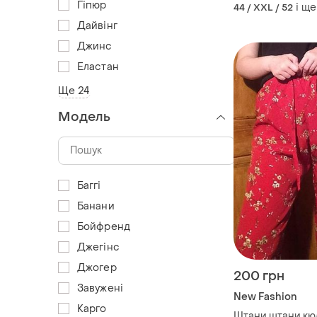
висока посадка n
Гіпюр
і ще
44 / XXL / 52
Дайвінг
Джинс
Еластан
Ще 24
Модель
Баггі
Банани
Бойфренд
Джегінс
Джогер
200 грн
Завужені
New Fashion
Карго
Штани,штани,кю