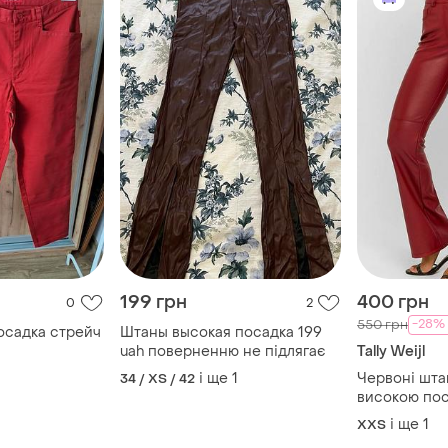
199 грн
400 грн
0
2
-28%
550 грн
Штани висока посадка стрейч
Штаны высокая посадка 199
uah поверненню не підлягає
Tally Weijl
і ще
1
Червоні шта
34 / XS / 42
високою поса
(екошкіра)
і ще
1
XХS