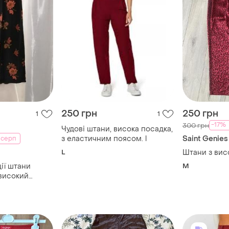
250 грн
250 грн
1
1
-17%
300 грн
Чудові штани, висока посадка,
з еластичним поясом. l
Saint Genies
 серп
L
Штани з ви
ії штани
M
 високий
а мітці s | 8
 пот 34