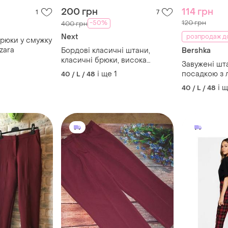
200 грн
114 грн
1
7
120 грн
-50%
400 грн
Next
розпродаж д
рюки у смужку
zara
Бордові класичні штани,
Bershka
класичні брюки, висока
Завужені шт
посадка
і ще
1
посадкою з
40 / L / 48
bershka
і 
40 / L / 48