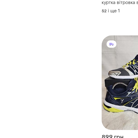
куртка вітровка
crane
і ще
1
52
899 грн