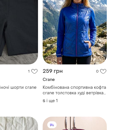
259 грн
1
0
Crane
іночі шорти crane
Комбінована спортивна кофта
crane толстовка худі ветрівка
светр
і ще
1
S