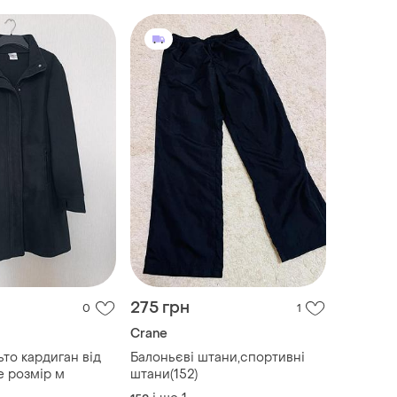
275 грн
0
1
Crane
ьто кардиган від
Балоньєві штани,спортивні
e розмір м
штани(152)