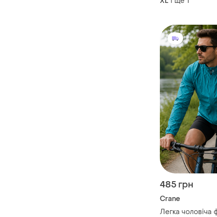
і ще
1
XL
485 грн
Crane
Легка чоловіча функціональна