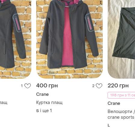
400 грн
220 грн
1
2
Crane
198 грн з 11 
плащ
Куртка плащ
Crane
і ще
1
S
Велошорти 
crane sport
L