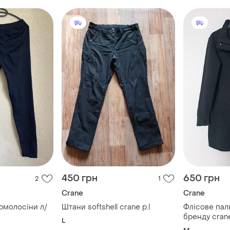
450 грн
650 грн
2
1
Crane
Crane
ермолосіни л/
Штани softshell crane p.l
Флісове пал
бренду cran
L