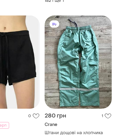
і ще
1
152
280 грн
0
1
Crane
серп
Штани дощові на хлопчика