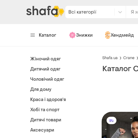
Всі категорії
Каталог
Знижки
Хендмейд
Shafa.ua
Crane
Жіночий одяг
Каталог 
Дитячий одяг
Чоловічий одяг
Для дому
Краса і здоров'я
Хобі та спорт
Дитячі товари
Аксесуари