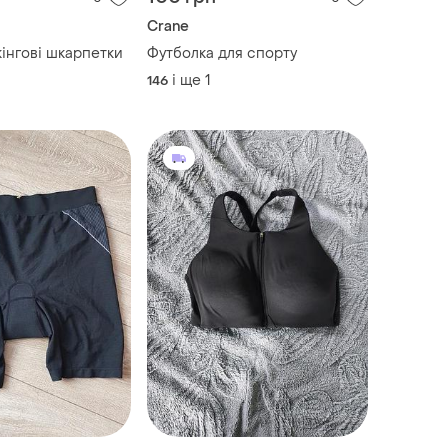
Crane
кінгові шкарпетки
Футболка для спорту
і ще
1
146