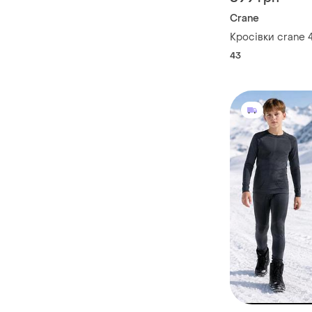
Crane
Кросівки crane 
43