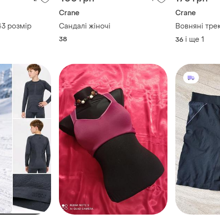
Crane
Crane
43 розмір
Сандалі жіночі
Вовняні тре
38
і ще
1
36