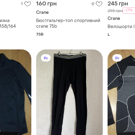
160 грн
245 грн
1
0
-17%
295 грн
Crane
Crane
лизна
Бюстгальтер-топ спортивний
 158/164
crane 75b
Велошорти l
75B
L