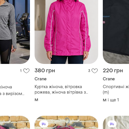
380 грн
220 грн
1
3
Crane
Crane
Куртка жіноча, вітровка
Спортивні ж
жіноча
рожева, жіноча вітрівка з
(m)
 з вирізом
капюшоном, дощовик
ий щільний
M
і ще
1
M
кавці,
мпійка,