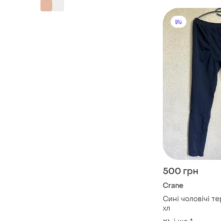
500 грн
Crane
Сині чоловічі т
хл