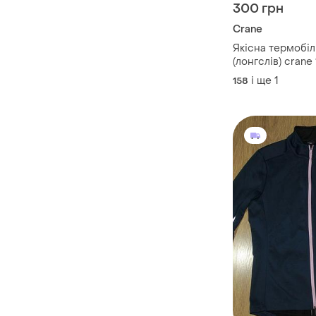
300 грн
Crane
Якісна термобі
(лонгслів) crane
і ще
1
158