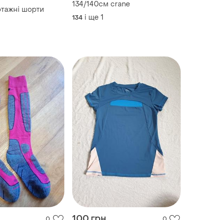
134/140см crane
отажні шорти
і ще
1
134
100 грн
0
0