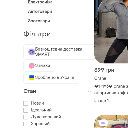
Електроніка
Автотовари
Зоотовари
Фільтри
Безкоштовна доставка
SMART
Знижка
399 грн
Зроблено в Україні
Crane
❤️1+1=3❤️ crane 
Стан
спортивна кофта
для пальця, сір
і ще
1
L
Новий
лонгслів на блис
майстерська олі
Ідеальний
розмір l/xl
Дуже хороший
Хороший