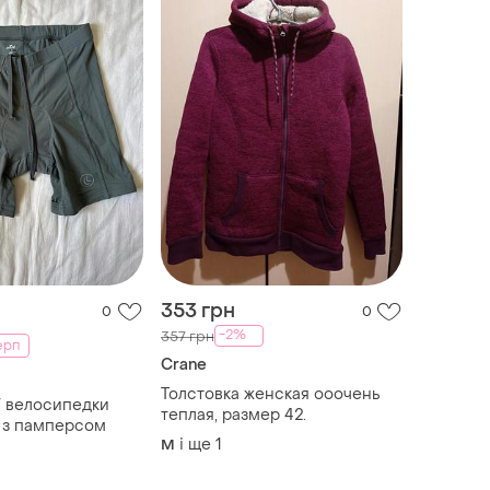
353 грн
0
0
-2%
357 грн
серп
Crane
Толстовка женская ооочень
/ велосипедки
теплая, размер 42.
s з памперсом
і ще
1
M