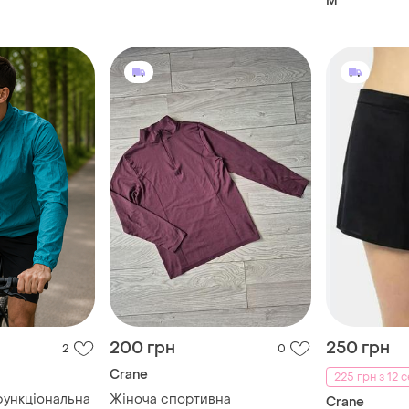
M
200 грн
250 грн
2
0
Crane
225 грн з 12 
Жіноча спортивна
Crane