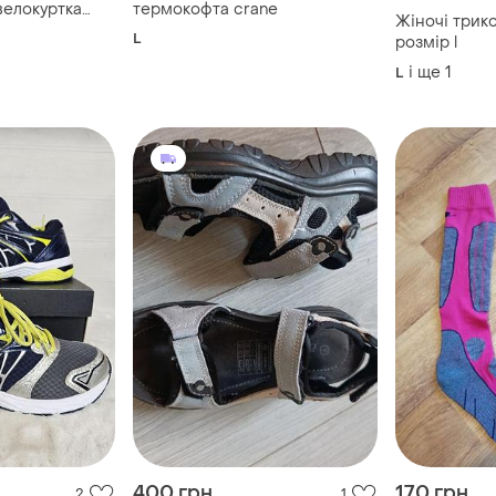
 велокуртка
термокофта crane
Жіночі трик
L
розмір l
і ще
1
L
400 грн
170 грн
2
1