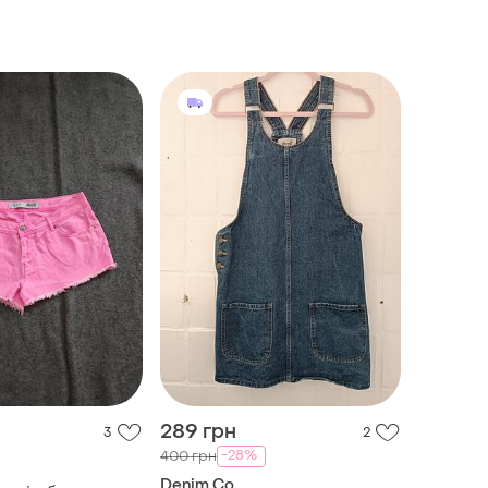
289 грн
3
2
-28%
400 грн
Denim Co