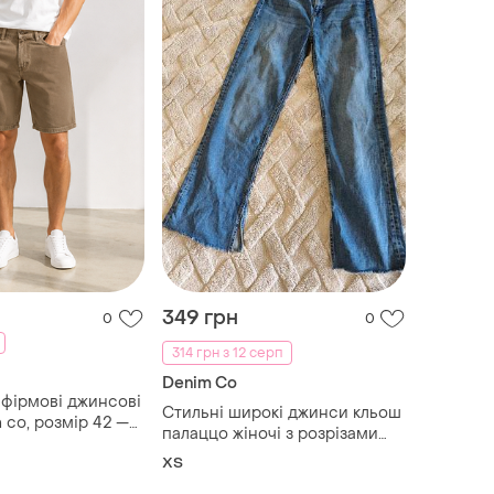
349 грн
0
0
314 грн з 12 серп
Denim Co
і фірмові джинсові
Стильні широкі джинси кльош
 co, розмір 42 —
палаццо жіночі з розрізами
знизу
XS