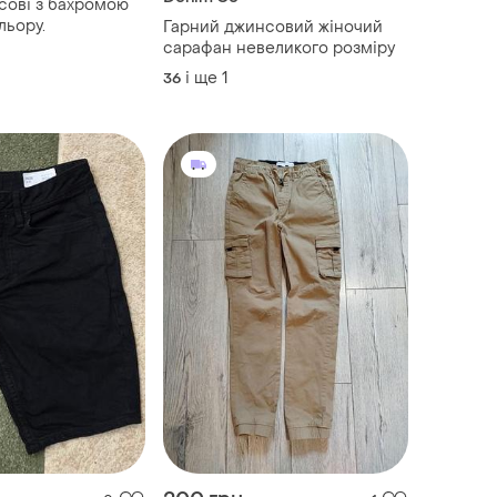
сові з бахромою
льору.
Гарний джинсовий жіночий
сарафан невеликого розміру
і ще
1
36