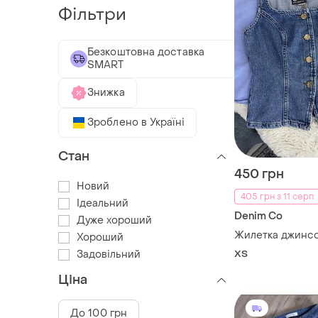
Фільтри
Безкоштовна доставка
SMART
Знижка
Зроблено в Україні
Стан
450 грн
Новий
405 грн з 11 серп
Ідеальний
Denim Co
Дуже хороший
Жилетка джинсо
Хороший
Задовільний
ХS
Ціна
До 100 грн