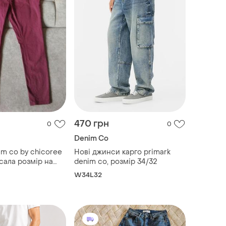
470 грн
0
0
Denim Co
m co by chicoree
Нові джинси карго primark
сала розмір на
denim co, розмір 34/32
 маломерят,
W34L32
, l,