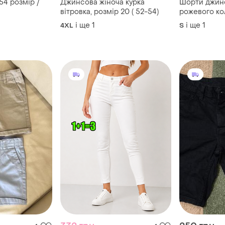
54 розмір /
Джинсова жіноча курка
Шорти джин
вітровка, розмір 20 ( 52-54)
рожевого ко
і ще
1
і ще
1
4XL
S