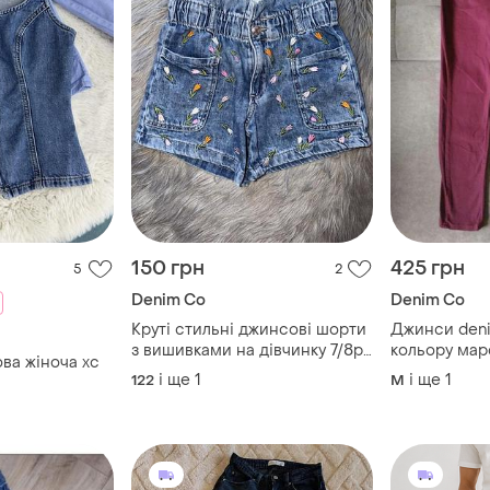
150 грн
425 грн
5
2
Denim Co
Denim Co
Круті стильні джинсові шорти
Джинси deni
з вишивками на дівчинку 7/8р
кольору мар
ва жіноча хс
denim co
етикетці 34,
і ще
1
і ще
1
122
M
підійдуть на m