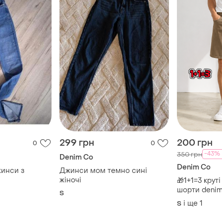
299 грн
200 грн
0
0
-43%
350 грн
Denim Co
Denim Co
жинси з
Джинси мом темно сині
жіночі
🎁1+1=3 крут
шорти denim
S
44
і ще
1
S