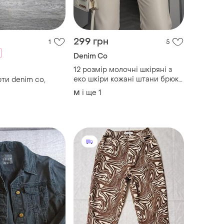
299 грн
1
5
Denim Co
12 розмір молочні шкіряні з
еко шкіри кожані штани брюки
ти denim co,
висока посадка тягнуться
і ще
1
M
стрейчеві завужені висока
посадка