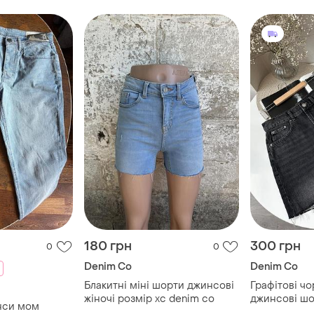
180 грн
300 грн
0
0
Denim Co
Denim Co
Блакитні міні шорти джинсові
Графітові чо
жіночі розмір хс denim co
джинсові ш
инси мом