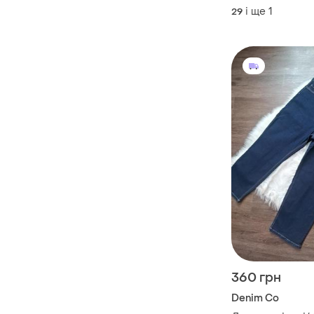
і ще
1
29
360 грн
Denim Co