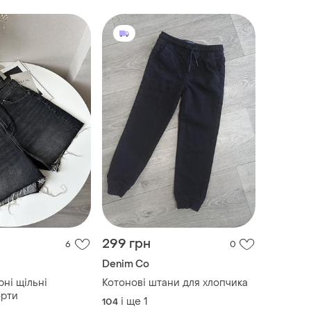
299 грн
6
0
Denim Co
рні щільні
Котонові штани для хлопчика
орти
і ще
1
104