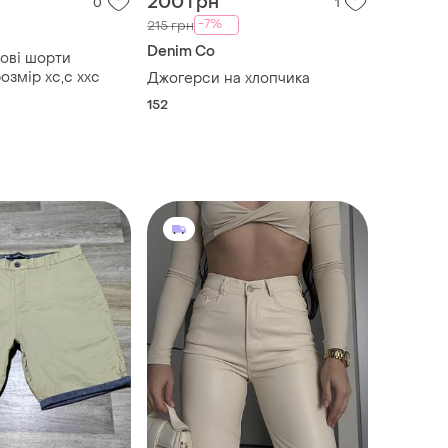
200 грн
0
1
-7%
215 грн
Denim Co
ові шорти
розмір хс,с ххс
Джогерси на хлопчика
152