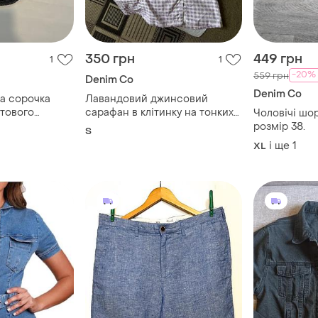
350 грн
449 грн
1
1
-20%
559 грн
Denim Co
Denim Co
а сорочка
Лавандовий джинсовий
ітового
сарафан в клітинку на тонких
Чоловічі шор
ена
бретелях denim co розмір с
розмір 38.
S
і ще
1
XL