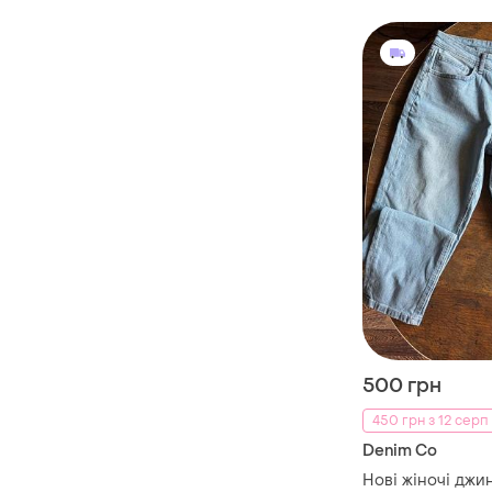
500 грн
450 грн з 12 серп
Denim Co
Нові жіночі дж