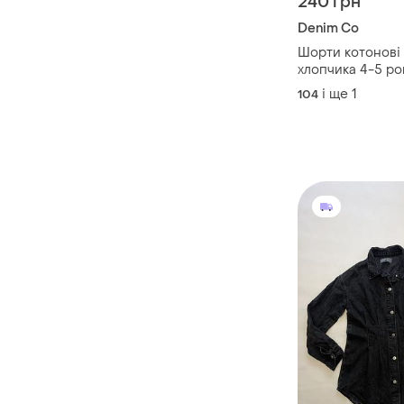
240 грн
Denim Co
Шорти котонові 
хлопчика 4-5 рок
стан нові без бірк
і ще
1
104
denim co