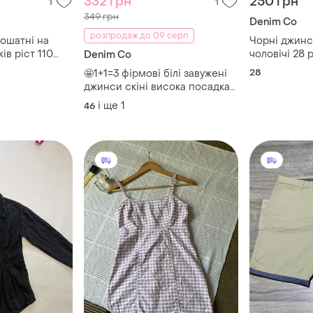
332 грн
250 грн
1
1
349 грн
Denim Co
розпродаж до 09 серп
ошатні на
Чорні джинс
ів ріст 110
чоловічі 28 
Denim Co
и бежеві від
28
🤩1+1=3 фірмові білі завужені
джинси скіні висока посадка
denim co, розмір 46 - 48
і ще
1
46