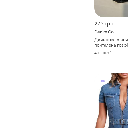
275 грн
Denim Co
Джинсова жіноч
приталена граф
кольору подовж
і ще
1
40