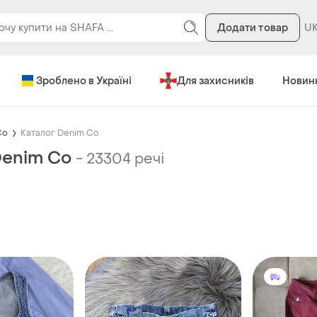
Додати товар
Зроблено в Україні
Для захисників
Новин
Co
Каталог Denim Co
Denim Co
-
23304 речі