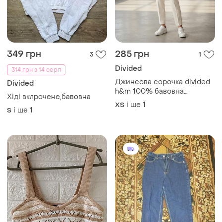
349 грн
285 грн
3
1
Divided
314 грн з 14 серп
Джинсова сорочка divided
Divided
h&m 100% бавовна
Хіді вклрочене,бавовна
блакитна
і ще
1
ХS
і ще
1
S