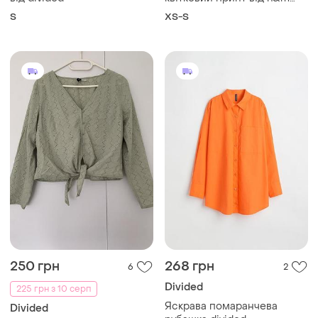
(divided)
S
XS-S
250 грн
268 грн
6
2
Divided
225 грн з 10 серп
Яскрава помаранчева
Divided