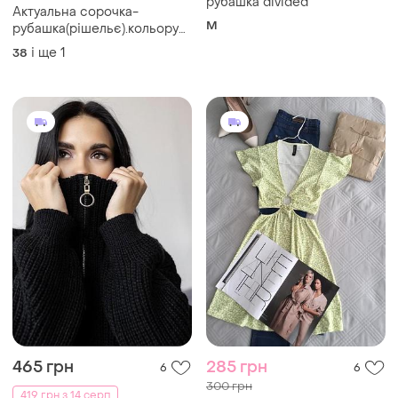
рубашка divided
Актуальна сорочка-
M
рубашка(рішельє).кольору
холодної м’яти.
і ще
1
38
465 грн
285 грн
6
6
300 грн
419 грн з 14 серп