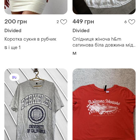
200 грн
449 грн
2
6
Divided
Divided
Коротка сукня в рубчик
Спідниця жіноча h&m
сатинова біла довжина міді
і ще
1
S
розмір м
M