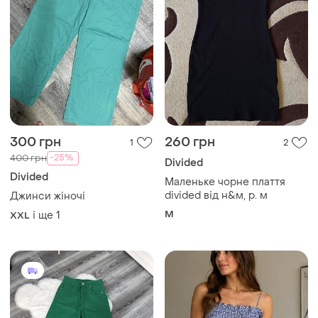
300 грн
260 грн
1
2
-25%
400 грн
Divided
Divided
Маленьке чорне плаття
dividеd від н&м, р. м
Джинси жіночі
M
і ще
1
XXL