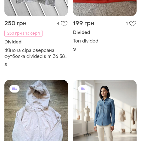
250 грн
199 грн
4
1
Divided
238 грн з 13 серп
Топ divided
Divided
S
Жіноча сіра оверсайз
футболка divided s m 36 38
оригінал бавовняна
S
футболка з принтом
малюнком h&m сіра 42 44
46