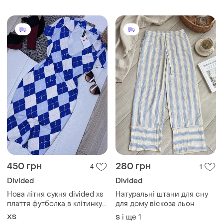
450 грн
280 грн
4
1
Divided
Divided
Нова літня сукня divided xs
Натуральні штани для сну
плаття футболка в клітинку
для дому віскоза льон
коротке плаття трикотажне
ХS
і ще
1
S
плаття поло