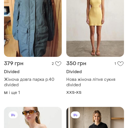
379 грн
350 грн
2
1
Divided
Divided
Жіноча довга парка р.40
Нова жіноча літня сукня
divided
divided
і ще
1
XXS-XS
M