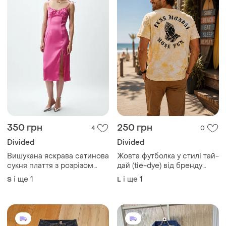
350 грн
250 грн
4
0
Divided
Divided
Вишукана яскрава сатинова
Жовта футболка у стилі тай-
сукня плаття з розрізом
дай (tie-dye) від бренду
малинова
h&m divided
і ще
1
і ще
1
S
L