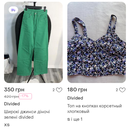
350 грн
180 грн
2
2
-17%
420 грн
Divided
Divided
Топ на кнопках корсетный
хлопковый
Широкі джинси діночі
зелені divided
і ще
1
S
XS