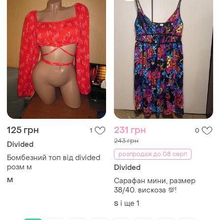
125 грн
231 грн
1
0
243 грн
Divided
розпродаж до 08 серп
Бомбезний топ від divided
розм м
Divided
M
Сарафан мини, размер
38/40. вискоза 💯!
і ще
1
S