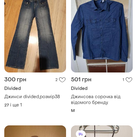
300 грн
501 грн
2
1
Divided
Divided
Джинси divided,розмір38
Джинсова сорочка від
відомого бренду.
і ще
1
27
M