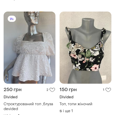
250 грн
150 грн
2
1
Divided
Divided
Строктурований топ ,блуза
Топ, топи жіночий
devided
і ще
1
S