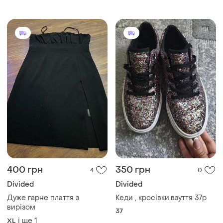
400 грн
350 грн
4
0
Divided
Divided
Дуже гарне плаття з
Кеди , кросівки,взуття 37р
вирізом
37
і ще
1
XL