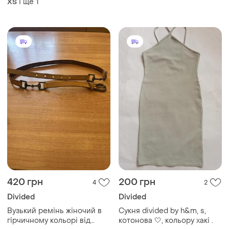
і ще
1
ХS
420 грн
200 грн
4
2
Divided
Divided
Вузький ремінь жіночий в
Сукня divided by h&m, s,
гірчичному кольорі від
котонова 🤍, кольору хакі .