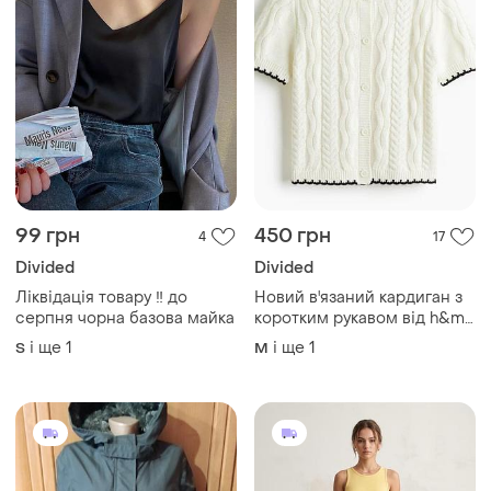
99 грн
450 грн
4
17
Divided
Divided
Ліквідація товару ‼️ до
Новий в'язаний кардиган з
серпня чорна базова майка
коротким рукавом від h&m
р. м в стилі " old money"
і ще
1
і ще
1
S
M