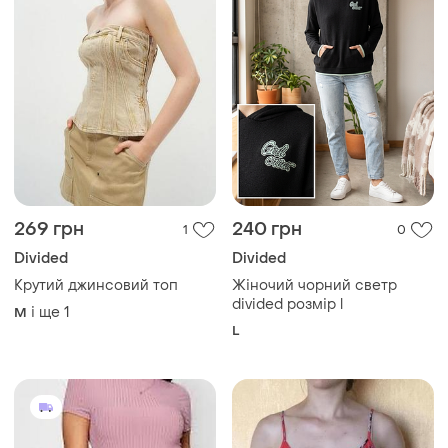
269 грн
240 грн
1
0
Divided
Divided
Крутий джинсовий топ
Жіночий чорний светр
divided розмір l
і ще
1
M
L