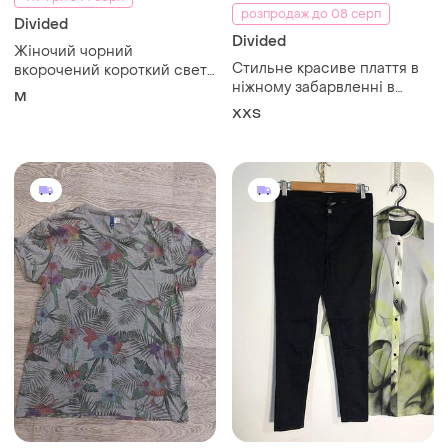
розпродаж до 08 серп
Divided
Divided
Жіночий чорний
Стильне красиве плаття в
вкорочений короткий светр
ніжному забарвленні в
кофта з горлом коміром та
M
розмірі xxs
блискавкою однотонний
XХS
прямий вільний акриловий
з акрилу