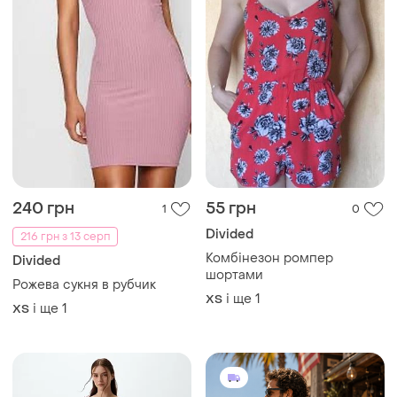
240 грн
55 грн
1
0
Divided
216 грн з 13 серп
Комбінезон ромпер
Divided
шортами
Рожева сукня в рубчик
і ще
1
ХS
і ще
1
ХS