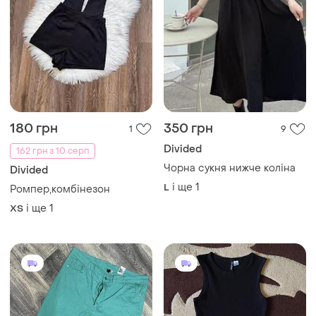
180 грн
350 грн
1
9
Divided
162 грн з 10 серп
Чорна сукня нижче коліна
Divided
і ще
1
L
Ромпер,комбінезон
і ще
1
ХS