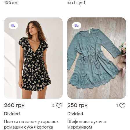
divided з натуральної шкіри
100 см
і ще
1
ХS
260 грн
250 грн
5
1
Divided
Divided
Плаття на запах у горошок
Шифонова сукня з
ромашки сукня коротка
мереживом