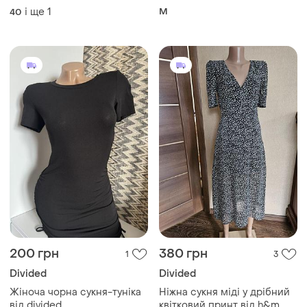
і ще
1
M
40
200 грн
380 грн
1
3
Divided
Divided
Жіноча чорна сукня-туніка
Ніжна сукня міді у дрібний
від divided
квітковий принт від h&m