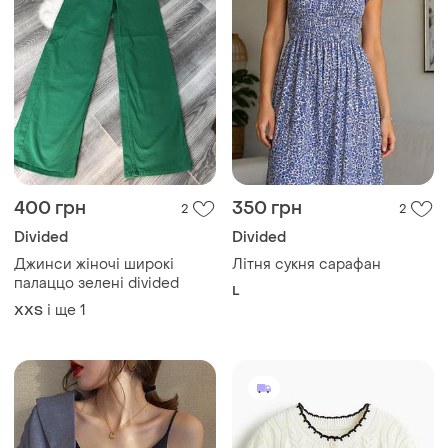
400 грн
350 грн
2
2
Divided
Divided
Джинси жіночі широкі
Літня сукня сарафан
палаццо зелені divided
L
і ще
1
XХS