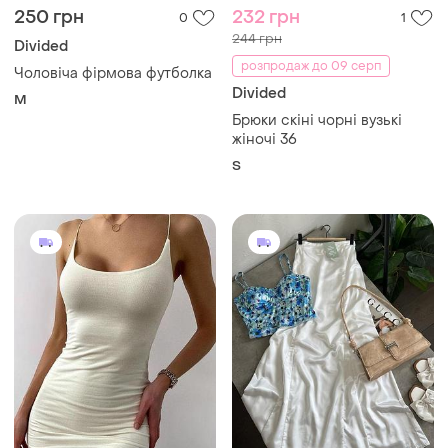
250 грн
232 грн
0
1
244 грн
Divided
розпродаж до 09 серп
Чоловіча фірмова футболка
Divided
M
Брюки скіні чорні вузькі
жіночі 36
S