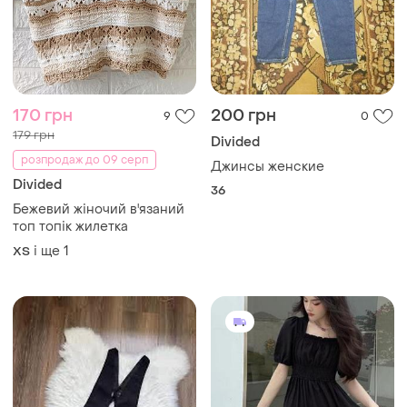
170 грн
200 грн
9
0
179 грн
Divided
розпродаж до 09 серп
Джинсы женские
Divided
36
Бежевий жіночий в'язаний
топ топік жилетка
і ще
1
ХS