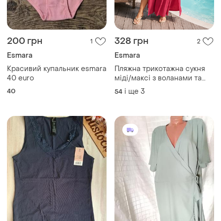
200 грн
328 грн
1
2
Esmara
Esmara
Красивий купальник esmara
Пляжна трикотажна сукня
40 euro
міді/максі з воланами та
боковими розрізами батал
40
і ще
3
54