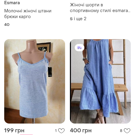
Esmara
Жіночі шорти в
спортивному стилі esmara,
Молочні жіночі штани
s, m, l
брюки карго
і ще
2
S
40
199 грн
400 грн
1
8