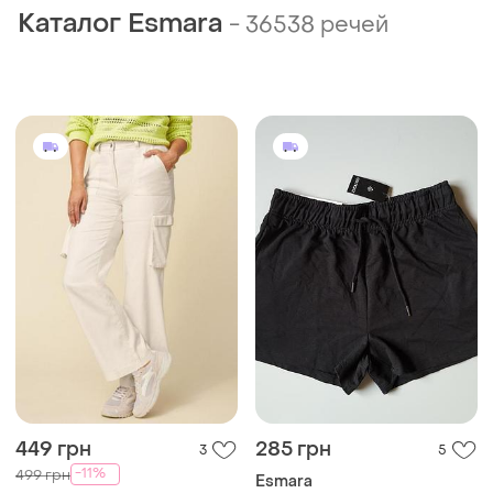
Каталог Esmara
-
36538 речей
449 грн
285 грн
3
5
-11%
499 грн
Esmara