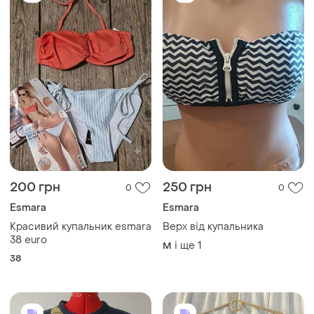
200 грн
250 грн
0
0
Esmara
Esmara
Красивий купальник esmara
Верх від купальника
38 euro
і ще
1
M
38