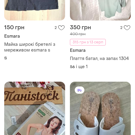
150 грн
350 грн
2
2
400 грн
Esmara
315 грн з 13 серп
Майка широкі бретелі з
мереживом esmara s
Esmara
S
Плаття батал, на запах 1304
і ще
1
56