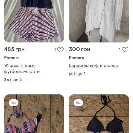
485 грн
300 грн
1
1
Esmara
Esmara
Жіноча піжама -
Кардиган кофта жіноча
футболка+шорти
і ще
1
M
і ще
5
36