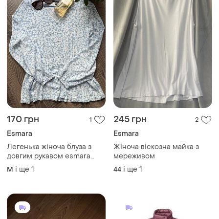
170 грн
245 грн
1
2
Esmara
Esmara
Легенька жіноча блуза з
Жіноча віскозна майка з
довгим рукавом esmara
мереживом
блакитно-білого кольору
і ще
1
і ще
1
M
44
розмір м/л