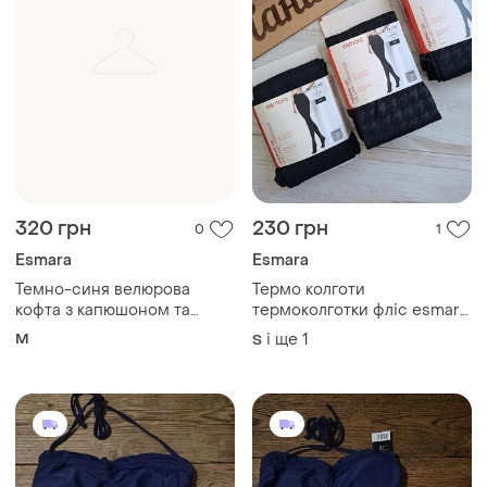
320 грн
230 грн
0
1
Esmara
Esmara
Темно-синя велюрова
Термо колготи
кофта з капюшоном та
термоколготки фліс esmara
золотистими шнурками від
s m l
M
і ще
1
S
бренду esmara.