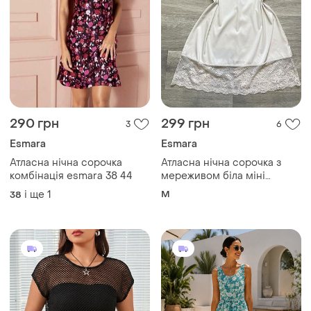
290 грн
299 грн
3
6
Esmara
Esmara
Атласна нічна сорочка
Атласна нічна сорочка з
комбінація esmara 38 44
мереживом біла міні
домашня жіноча пеньюар
і ще
1
M
38
комбінація