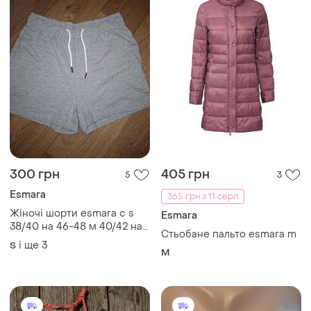
300 грн
405 грн
5
3
Esmara
365 грн з 11 серп
Жіночі шорти esmara с s
Esmara
38/40 на 46-48 м 40/42 на
Стьобане пальто esmara m
48-50 л l на 50-52 90%
і ще
3
S
бавовна, 10% віскоза з
M
кишенями спортивні сірі