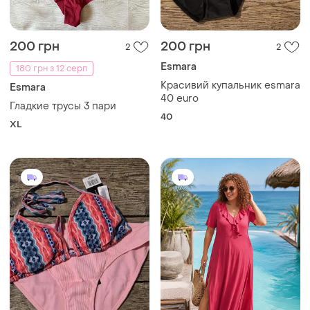
200 грн
200 грн
2
2
Esmara
180 грн з 12 серп
Красивий купальник esmara
Esmara
40 euro
Гладкие трусы 3 пари
40
XL