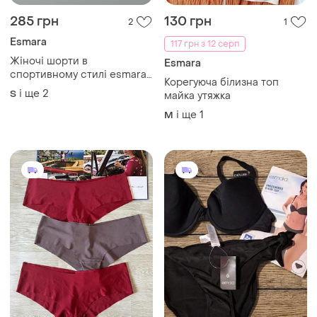
285 грн
130 грн
2
1
Esmara
117 грн з 12 серп
Жіночі шорти в
Esmara
спортивному стилі esmara,
Корегуюча білизна топ
s, m, l
і ще
2
S
майка утяжка
і ще
1
M