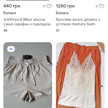
440 грн
1250 грн
0
0
Esmara
Esmara
👗440грн👗38eur жіноча
Кросівки жіночі дихаючі з
сукня сарафан з підкладом
устілкою memory foam
esmara 37, 24 см синій
38
37