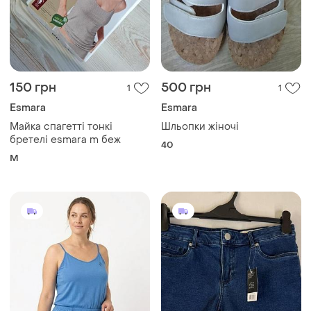
150 грн
500 грн
1
1
Esmara
Esmara
Майка спагетті тонкі
Шльопки жіночі
бретелі esmara m беж
40
M