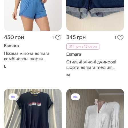
450 грн
345 грн
1
1
Esmara
311 грн з 12 серп
Піжама жіноча esmara
Esmara
комбінезон-шорти
Стильні жіночі джинсові
bs001424 розмір l
L
шорти esmara medium
waist (розмір m / 38-40)
M