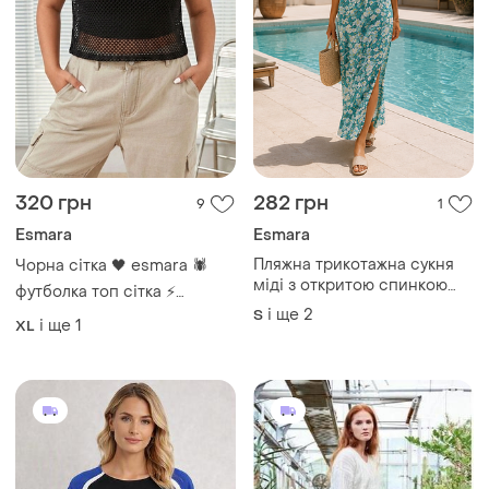
320 грн
282 грн
9
1
Esmara
Esmara
Пляжна трикотажна сукня
Чорна сітка 🖤 esmara 🕷️
міді з откритою спинкою
футболка топ сітка ⚡
тропичний принт
і ще
2
S
оверсайз plus size
і ще
1
XL