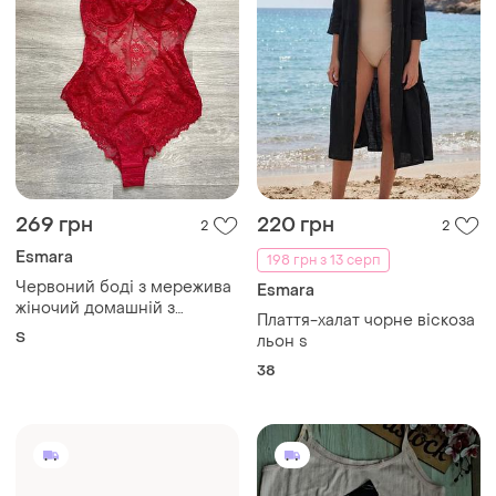
269 грн
220 грн
2
2
Esmara
198 грн з 13 серп
Червоний боді з мережива
Esmara
жіночий домашній з
Плаття-халат чорне віскоза
чашками бантиками
S
льон s
38