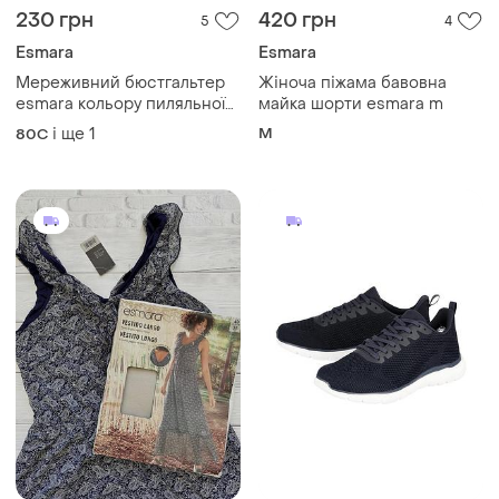
230 грн
420 грн
5
4
Esmara
Esmara
Мереживний бюстгальтер
Жіноча піжама бавовна
esmara кольору пиляльної
майка шорти esmara m
троянди, знімні бретелі
і ще
1
M
80C