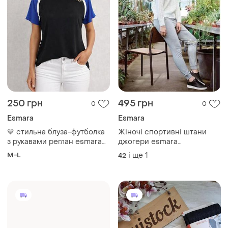
250 грн
495 грн
0
0
Esmara
Esmara
💙 стильна блуза-футболка
Жіночі спортивні штани
з рукавами реглан esmara
джогери esmara
by heidi klum – ідеальний
(німеччина), сірі меланж.
M-L
і ще
1
42
стан! 14/40