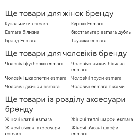
Ще товари для жінок бренду
Купальники esmara
Куртки Esmara
Esmara білизна
бюстгальтер esmara дубль
Бренд Esmara
Трусики esmara
Ще товари для чоловіків бренду
Чоловічі футболки esmara
Чоловіча нижня білизна
esmara
Чоловічі шкарпетки esmara
Чоловічі труси esmara
Чоловічі джинси esmara
Чоловічі esmara піжами
Ще товари із розділу аксесуари
бренду
Жіночі клатчі esmara
Жіночі теплі шарфи esmara
Жіночі в'язані аксесуари
Жіночі в'язані шарфи
esmara
esmara