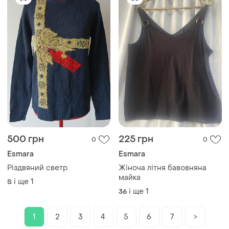
500 грн
225 грн
0
0
Esmara
Esmara
Різдвяний светр
Жіноча літня бавовняна
майка
і ще
1
S
і ще
1
36
1
2
3
4
5
6
7
>