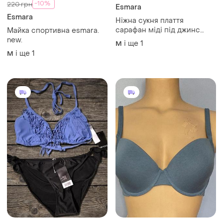
-10%
220 грн
Esmara
Esmara
Ніжна сукня плаття
сарафан міді під джинс
Майка спортивна esmara.
вільний є кишені міді
new.
і ще
1
M
блакитний сукня майка
і ще
1
M
натуральний