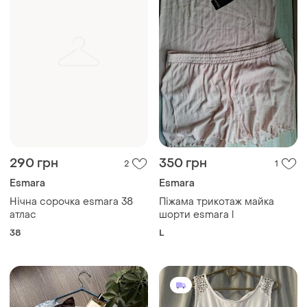
290 грн
350 грн
2
1
Esmara
Esmara
Нічна сорочка esmara 38
Піжама трикотаж майка
атлас
шорти esmara l
38
L