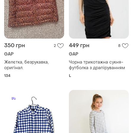
350 грн
449 грн
2
8
GAP
GAP
Желєтка, безрукавка,
Чорна трикотажна сукня-
оригінал.
футболка з драпіруванням
134
L