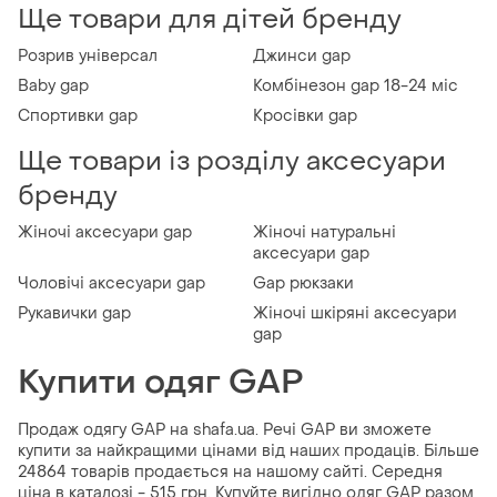
Ще товари для дітей бренду
Розрив універсал
Джинси gap
Baby gap
Комбінезон gap 18-24 міс
Спортивки gap
Кросівки gap
Ще товари із розділу аксесуари
бренду
Жіночі аксесуари gap
Жіночі натуральні
аксесуари gap
Чоловічі аксесуари gap
Gap рюкзаки
Рукавички gap
Жіночі шкіряні аксесуари
gap
Купити одяг GAP
Продаж одягу GAP на shafa.ua. Речі GAP ви зможете
купити за найкращими цінами від наших продаців. Більше
24864 товарів продається на нашому сайті. Середня
ціна в каталозі - 515 грн. Купуйте вигідно одяг GAP разом