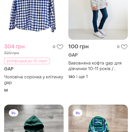
304 грн
100 грн
0
0
320 грн
GAP
розпродаж до 10 серп
Бавовняна кофта gap для
дівчинки 10-11 років /
GAP
тільняшка gapkids у смужку
і ще
1
Чоловіча сорочка у клітинку
140
gap
M