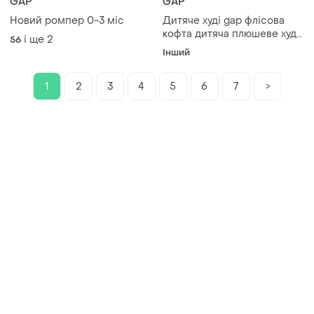
GAP
GAP
Новий ромпер 0-3 міс
Дитяче худі gap флісова
кофта дитяча плюшеве худі
і ще
2
56
gap
Інший
1
2
3
4
5
6
7
>