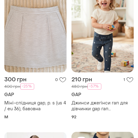
300 грн
210 грн
0
1
-25%
-57%
400 грн
480 грн
GAP
GAP
Міні-спідниця gap, р. s (us 4
Джинси джегінси гап для
/ eu 36), бавовна
дівчинки gap гап
розпродаж 92 см 2т
M
92