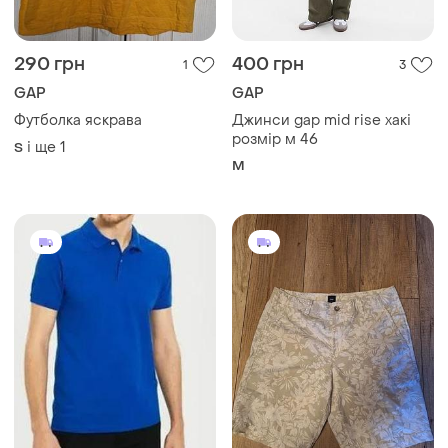
290 грн
400 грн
1
3
GAP
GAP
Футболка яскрава
Джинси gap mid rise хакі
розмір м 46
і ще
1
S
M