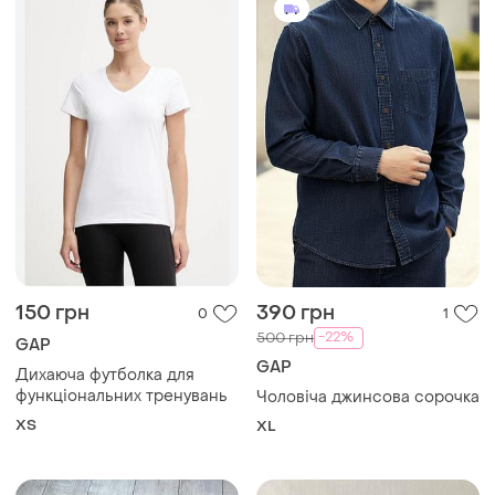
150 грн
390 грн
0
1
-22%
500 грн
GAP
GAP
Дихаюча футболка для
функціональних тренувань
Чоловіча джинсова сорочка
ХS
XL