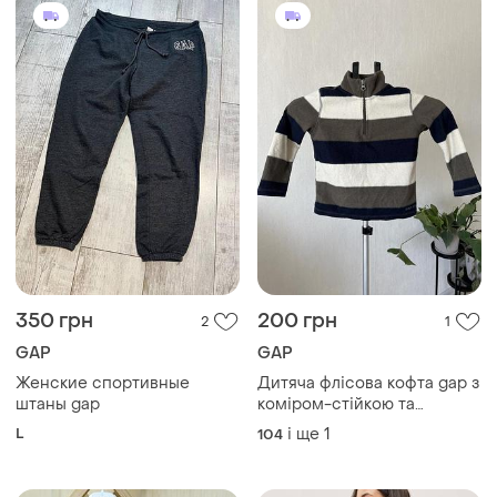
350 грн
200 грн
2
1
GAP
GAP
Женские спортивные
Дитяча флісова кофта gap з
штаны gap
коміром-стійкою та
короткою блискавкою
L
і ще
1
104