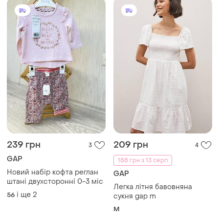
239 грн
209 грн
3
4
GAP
188 грн з 13 серп
Новий набір кофта реглан
GAP
штані двухсторонні 0-3 міс
Легка літня бавовняна
і ще
2
56
сукня gap m
M