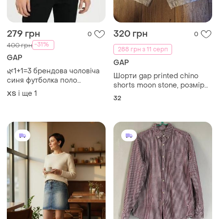
279 грн
320 грн
0
0
-31%
400 грн
288 грн з 11 серп
GAP
GAP
🌿1+1=3 брендова чоловіча
Шорти gap printed chino
синя футболка поло
shorts moon stone, розмір
бавовна gap, розмір 42 - 44
і ще
1
XS
32
32