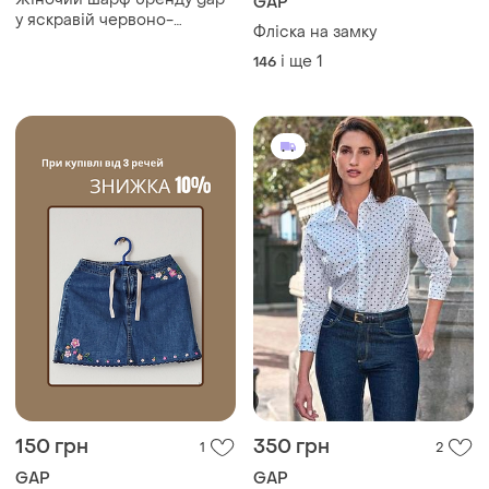
GAP
у яскравій червоно-
Фліска на замку
рожевій гамі з ніжними
дівочими деталями.
і ще
1
146
150 грн
350 грн
1
2
GAP
GAP