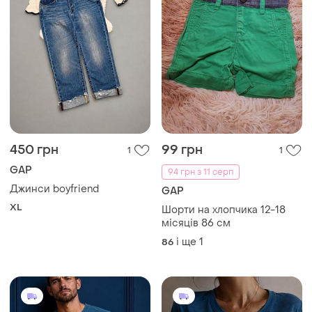
450 грн
99 грн
1
1
GAP
94 грн з 11 серп
Джинси boyfriend
GAP
XL
Шорти на хлопчика 12-18
місяців 86 см
і ще
1
86