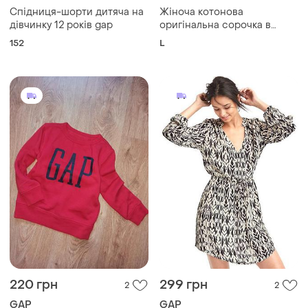
Спідниця-шорти дитяча на
Жіноча котонова
дівчинку 12 років gap
оригінальна сорочка в
горошок
152
L
220 грн
299 грн
2
2
GAP
GAP