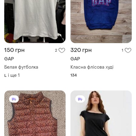
150 грн
320 грн
2
1
GAP
GAP
Белая футболка
Класна флісова худі
і ще
1
134
L