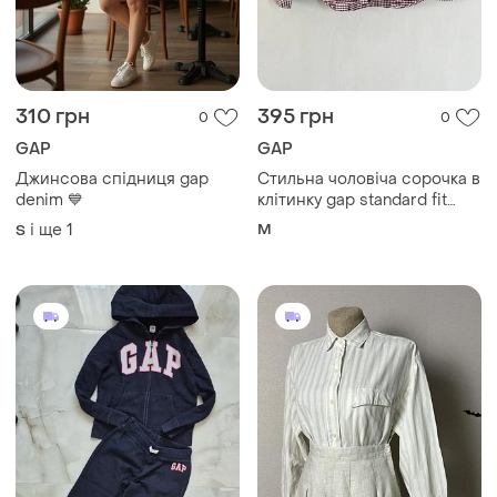
310 грн
395 грн
0
0
GAP
GAP
Джинсова спідниця gap
Стильна чоловіча сорочка в
denim 💙
клітинку gap standard fit
(розмір m)
і ще
1
M
S