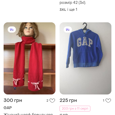
розмір 42 (3xl).
і ще
1
3XL
300 грн
225 грн
2
1
GAP
203 грн з 11 серп
Жіночий шарф бренду gap