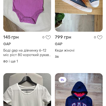
145 грн
799 грн
0
0
GAP
GAP
Боді gap на дівчинку 6-12
Кеди жіночі
міс ріст 80 короткий рукав
36
стан ідеальний дов 42, шир
і ще
1
80
26