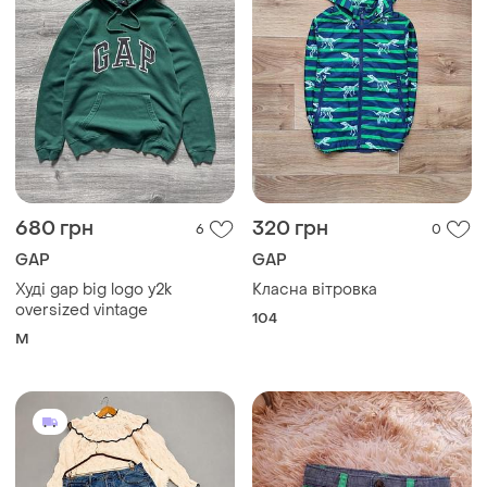
680 грн
320 грн
6
0
GAP
GAP
Худі gap big logo y2k
Класна вітровка
oversized vintage
104
M