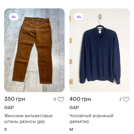
350 грн
400 грн
0
2
GAP
GAP
Женские вильветовые
Чоловічий вовняний
штаны джинсы gap
джемпер
S
M