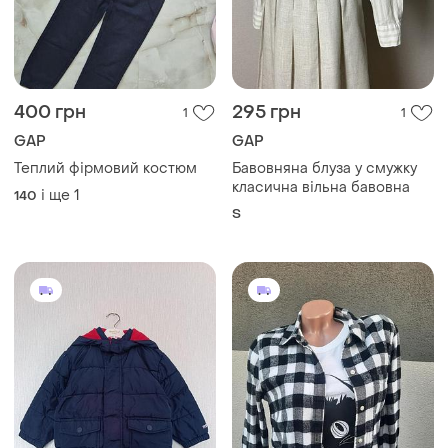
400 грн
295 грн
1
1
GAP
GAP
Теплий фірмовий костюм
Бавовняна блуза у смужку
класична вільна бавовна
і ще
1
140
S