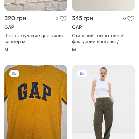
320 грн
345 грн
2
0
GAP
GAP
Шорты мужские gap синие,
Стильний темно-синій
размер м
фактурний лонгслів /
вафельна кофта gap (розмір
M
M
m)