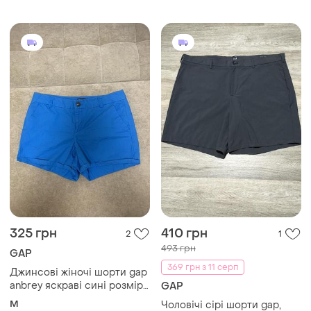
325 грн
410 грн
2
1
493 грн
GAP
369 грн з 11 серп
Джинсові жіночі шорти gap
anbrey яскраві сині розмір
GAP
10 m
M
Чоловічі сірі шорти gap,