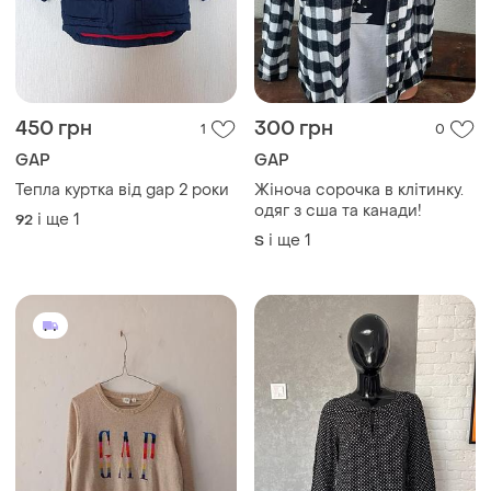
450 грн
300 грн
1
0
GAP
GAP
Тепла куртка від gap 2 роки
Жіноча сорочка в клітинку.
одяг з сша та канади!
і ще
1
92
і ще
1
S