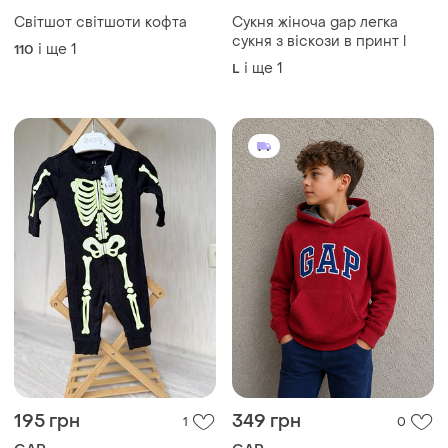
Світшот світшоти кофта
Сукня жіноча gap легка
сукня з віскози в принт l
і ще
1
110
і ще
1
L
195 грн
349 грн
1
0