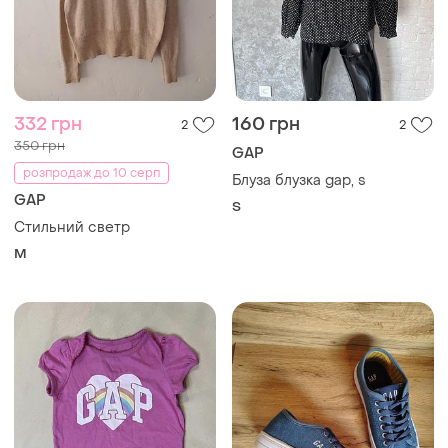
332 грн
160 грн
2
2
350 грн
GAP
розпродаж до 10 серп
Блуза блузка gap, s
GAP
S
Стильний светр
M