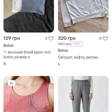
129 грн
320 грн
2
0
-16%
380 грн
Koton
Koton
🤍 жіночий білий кроп-топ
koton, розмір s
Світшот, кофта, реглан
S
L