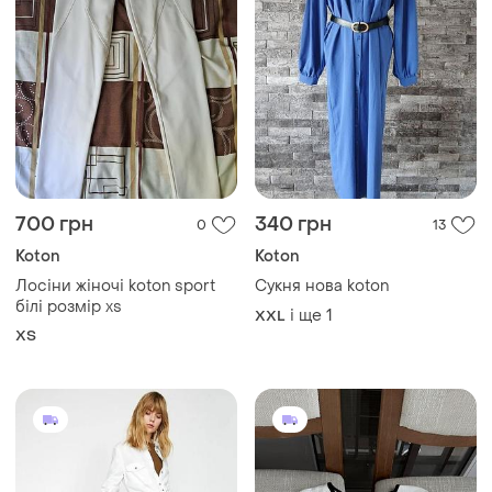
700 грн
340 грн
0
13
Koton
Koton
Лосіни жіночі koton sport
Сукня нова koton
білі розмір xs
і ще
1
XXL
ХS