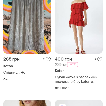
285 грн
400 грн
2
2
-20%
500 грн
Koton
Koton
Спідниця. #.
Сукня жатка з оголеними
XL
плечима olé by koton з
шортиками
і ще
1
ХS