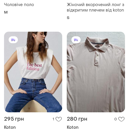
Чоловіче поло
Жіночий вкорочений лонг з
відкритим плечем від koton
M
S
295 грн
280 грн
1
0
Koton
Koton