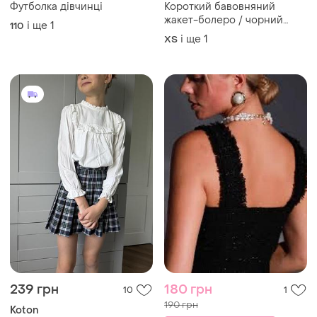
Футболка дівчинці
Короткий бавовняний
жакет-болеро / чорний
і ще
1
110
кроп-піджак, розмір xs-s
і ще
1
ХS
(36)
239 грн
180 грн
10
1
190 грн
Koton