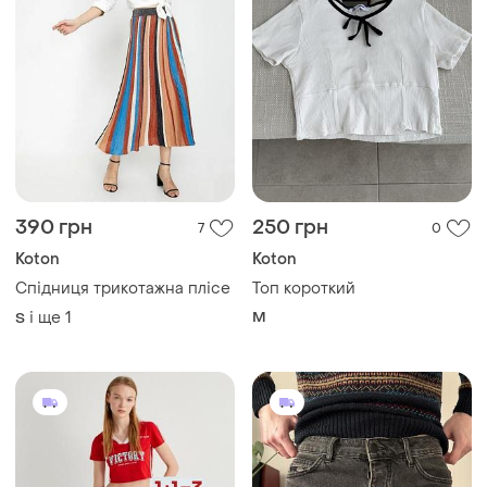
390 грн
250 грн
7
0
Koton
Koton
Спідниця трикотажна плісе
Топ короткий
і ще
1
M
S