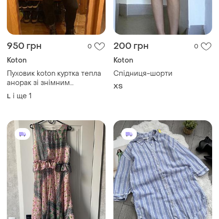
950 грн
200 грн
0
0
Koton
Koton
Пуховик koton куртка тепла
Спідниця-шорти
анорак зі знімним
ХS
капюшоном лижна куртка
і ще
1
L