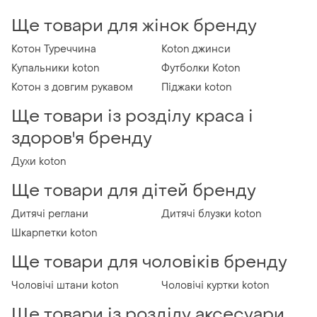
Ще товари для жінок бренду
Котон Туреччина
Koton джинси
Купальники koton
Футболки Koton
Котон з довгим рукавом
Піджаки koton
Ще товари із розділу краса і
здоров'я бренду
Духи koton
Ще товари для дітей бренду
Дитячі реглани
Дитячі блузки koton
Шкарпетки koton
Ще товари для чоловіків бренду
Чоловічі штани koton
Чоловічі куртки koton
Ще товари із розділу аксесуари