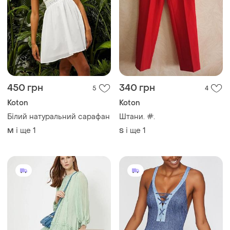
450 грн
340 грн
5
4
Koton
Koton
Білий натуральний сарафан
Штани. #.
і ще
1
і ще
1
M
S