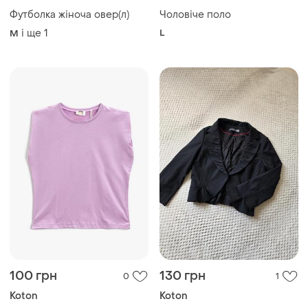
Футболка жіноча овер(л)
Чоловіче поло
і ще
1
L
M
100 грн
130 грн
0
1
Koton
Koton