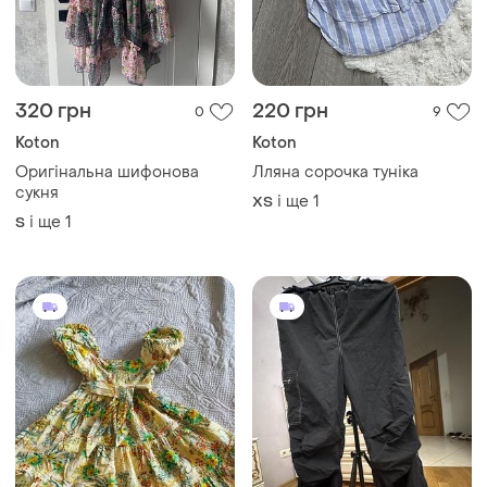
320 грн
220 грн
0
9
Koton
Koton
Оригінальна шифонова
Лляна сорочка туніка
сукня
і ще
1
ХS
і ще
1
S