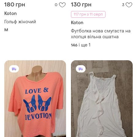
180 грн
130 грн
0
3
Koton
117 грн з 11 серп
Гольф жіночий
Koton
M
Футболка нова смугаста на
хлопця вільна ошатна
і ще
1
146