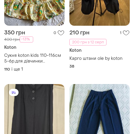
350 грн
210 грн
0
1
-13%
400 грн
200 грн з 12 серп
Koton
Koton
Сукня koton kids 110-116см
Карго штани ole by koton
5-6р.для дівчинки
38
бавовняна довга пишна
і ще
1
110
квітковий принт