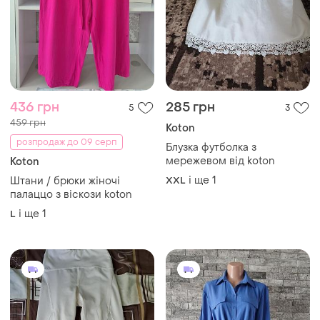
436 грн
285 грн
5
3
459 грн
Koton
розпродаж до 09 серп
Блузка футболка з
мережевом від koton
Koton
і ще
1
Штани / брюки жіночі
XXL
палаццо з віскози koton
і ще
1
L