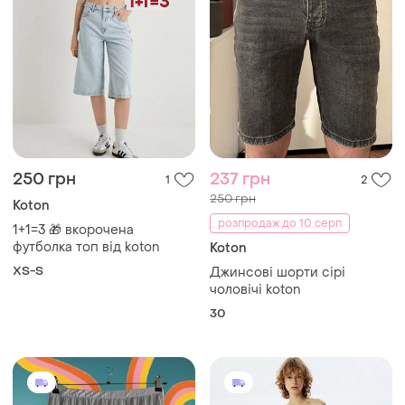
250 грн
237 грн
1
2
250 грн
Koton
розпродаж до 10 серп
1+1=3 🎁 вкорочена
футболка топ від koton
Koton
XS-S
Джинсові шорти сірі
чоловічі koton
30