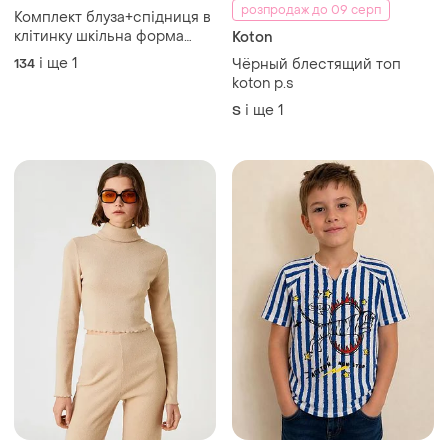
розпродаж до 09 серп
Комплект блуза+спідниця в
клітинку шкільна форма
Koton
koton kids 140
і ще
1
134
Чёрный блестящий топ
koton р.s
і ще
1
S