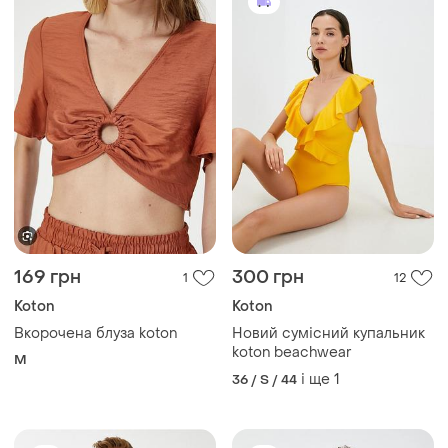
169 грн
300 грн
1
12
Koton
Koton
Вкорочена блуза koton
Новий сумісний купальник
koton beachwear
M
і ще
1
36 / S / 44