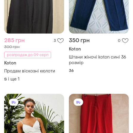
285 грн
350 грн
3
0
300 грн
Koton
розпродаж до 09 серп
Штани жіночі koton сині 36
розмір
Koton
36
Продам віскозні кюлоти
і ще
1
S