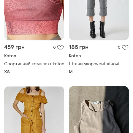
459 грн
185 грн
0
0
Koton
Koton
Спортивний комплект koton
Штани укорочені жіночі
ХS
M