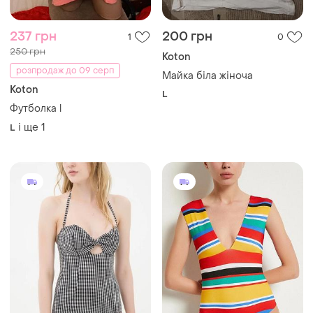
237 грн
200 грн
1
0
250 грн
Koton
розпродаж до 09 серп
Майка біла жіноча
Koton
L
Футболка l
і ще
1
L