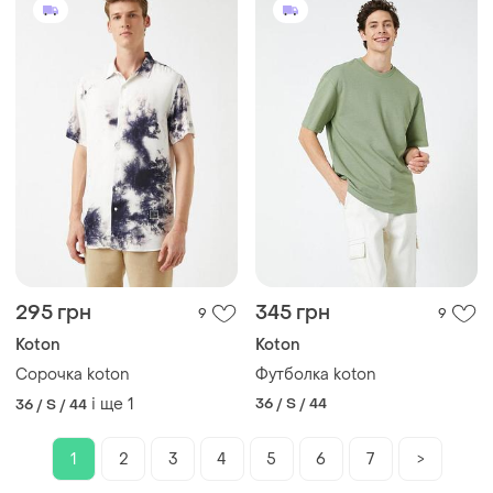
295 грн
345 грн
9
9
Koton
Koton
Сорочка koton
Футболка koton
і ще
1
36 / S / 44
36 / S / 44
1
2
3
4
5
6
7
>