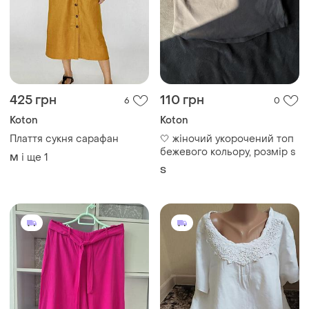
425 грн
110 грн
6
0
Koton
Koton
Плаття сукня сарафан
🤍 жіночий укорочений топ
бежевого кольору, розмір s
і ще
1
M
S