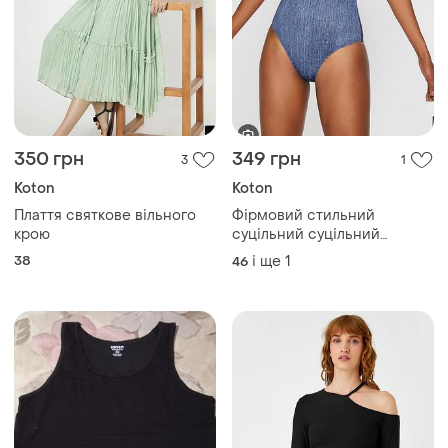
350 грн
349 грн
3
1
Koton
Koton
Плаття святкове вільного
Фірмовий стильний
крою
суцільний суцільний
суцільний купальник
38
і ще
1
46