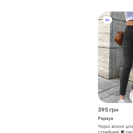
395 грн
Papaya
Чорні жіночі шт
стрейчеві 🖤 pap