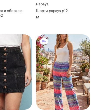
Papaya
ва з оборкою
Шорти papaya p12
. 52
M