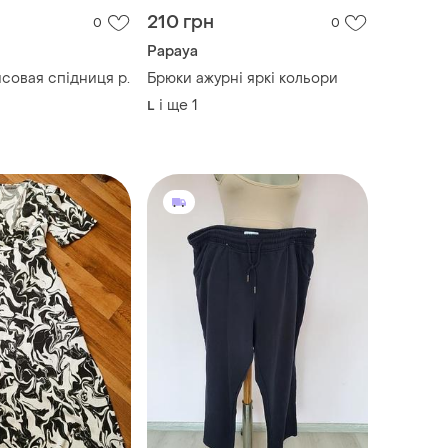
210 грн
0
0
Papaya
совая спідниця р.
Брюки ажурні яркі кольори
і ще
1
L