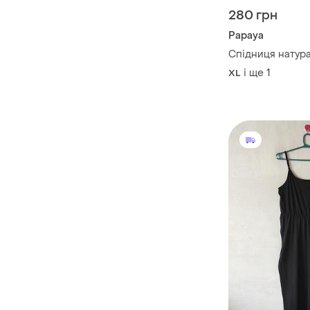
280 грн
Papaya
Спідниця натур
і ще
1
XL