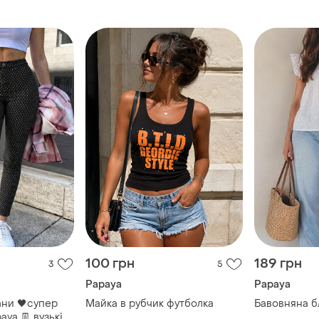
100 грн
189 грн
3
5
Papaya
Papaya
ани 🖤супер
Майка в рубчик футболка
Бавовняна б
aya 👖 вузькі