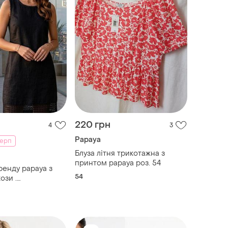
220 грн
4
3
Papaya
серп
Блуза літня трикотажна з
принтом papaya роз. 54
ренду papaya з
54
ози .
2 см,пот-47
м, довжина
 см