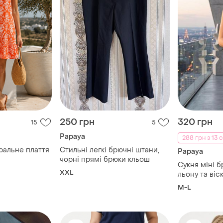
250 грн
320 грн
15
5
Papaya
288 грн з 13 
ральне плаття
Стильні легкі брючні штани,
Papaya
чорні прямі брюки кльош
Сукня міні б
XXL
льону та віск
заміри:пог-5
M-L
см,пос-56 с
виробу -105