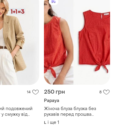
250 грн
14
8
Papaya
гкий подовжений
Жіноча блуза блузка без
 у смужку від
рукавів перед прошва
бавовна насичений караловий
і ще
1
L
papaya