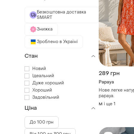
Безкоштовна доставка
SMART
Знижка
Зроблено в Україні
Стан
Новий
289 грн
Ідеальний
Papaya
Дуже хороший
Хороший
Нове легке нату
papaya.
Задовільний
і ще
1
M
Ціна
До 100 грн