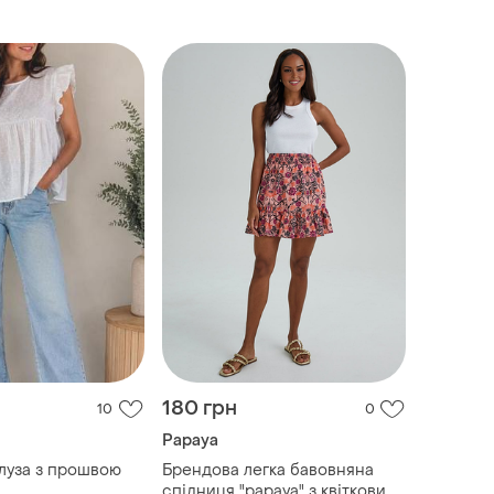
180 грн
10
0
Papaya
луза з прошвою
Брендова легка бавовняна
спідниця "papaya" з квітковим