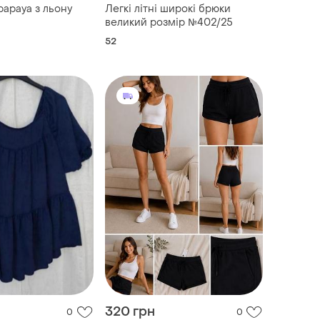
papaya з льону
Легкі літні широкі брюки
великий розмір №402/25
52
320 грн
0
0