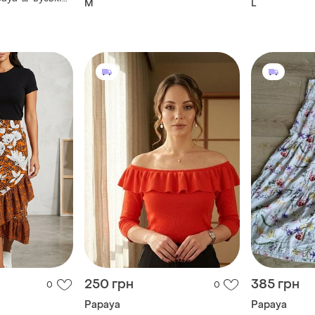
M
L
рошок 💫
и висока
250 грн
385 грн
0
0
Papaya
Papaya