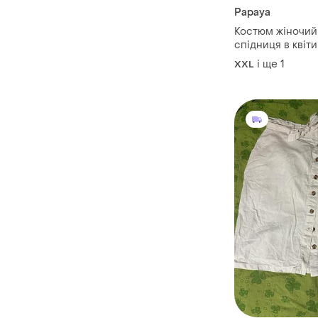
Papaya
Костюм жіночий 
спідниця в квіти
і ще
1
XXL