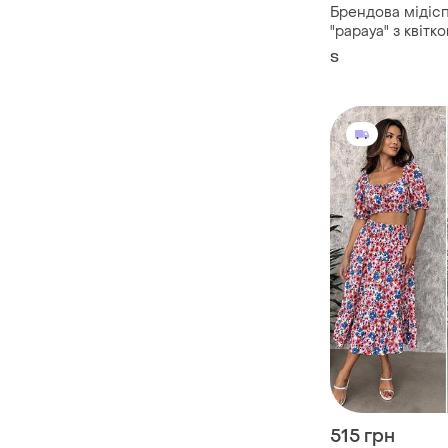
Брендова мідіс
"papaya" з квітко
тваринним прин
S
uk8
515 грн