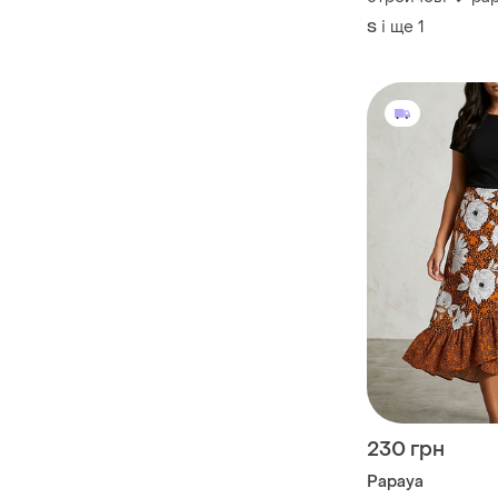
штани скіні у го
і ще
1
S
еластичні брюк
посадка
230 грн
Papaya