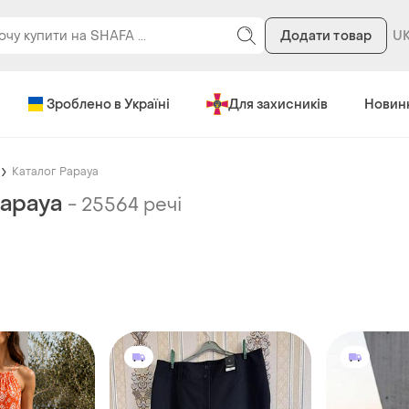
Додати товар
Зроблено в Україні
Для захисників
Новин
Каталог Papaya
Papaya
-
25564 речі