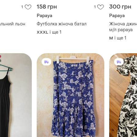
158 грн
300 грн
1
1
Papaya
Papaya
альний льон
Футболка жіноча батал
Жіноча джин
м/л papaya
і ще
1
XXXL
і ще
1
M