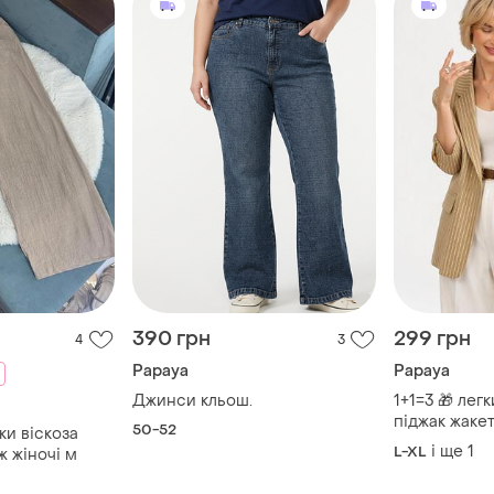
390 грн
299 грн
4
3
Papaya
Papaya
Джинси кльош.
1+1=3 🎁 ле
піджак жакет
50-52
ки віскоза
papaya
і ще
1
L-XL
ж жіночі м