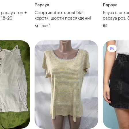
Papaya
Papaya
papaya топ +
Спортивні котонові білі
Блуза шовко
 18-20
короткі шорти повсякденні
papaya роз
і ще
1
52
M