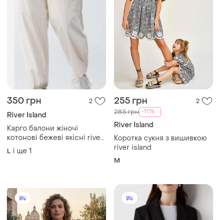
350 грн
255 грн
2
2
-11%
285 грн
River Island
River Island
Карго балони жіночі
котонові бежеві якісні river
Коротка сукня з вишивкою
island
river island
і ще
1
L
M