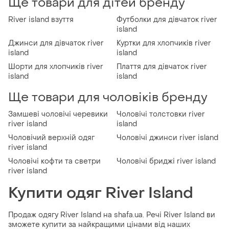
Ще товари для дітей бренду
River island взуття
Футболки для дівчаток river
island
Джинси для дівчаток river
Куртки для хлопчиків river
island
island
Шорти для хлопчиків river
Плаття для дівчаток river
island
island
Ще товари для чоловіків бренду
Замшеві чоловічі черевики
Чоловічі толстовки river
river island
island
Чоловічий верхній одяг
Чоловічі джинси river island
river island
Чоловічі кофти та светри
Чоловічі бриджі river island
river island
Купити одяг River Island
Продаж одягу River Island на shafa.ua. Речі River Island ви
зможете купити за найкращими цінами від наших