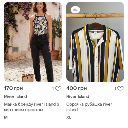
170 грн
400 грн
1
1
River Island
River Island
Майка бренду river island з
Сорочка рубашка river
квітковим принтом.
island
заміри:пог-39(45) см,
M
XL
довжина виробу -59 см,