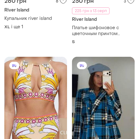
260 грн
250 грн
8
3
River Island
225 грн з 13 серп
Купальник river island
River Island
і ще
1
XL
Платье шифоновое с
цветочным принтом
длинный рукав
S
романтичное мини