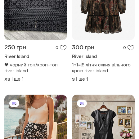
250 грн
300 грн
0
0
River Island
River Island
🖤 чорний топ/кроп-топ
1+1=3! літня сукня вільного
river island
крою river island
і ще
1
і ще
1
ХS
S