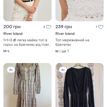
200 грн
239 грн
3
1
River Island
River Island
1+1=3 🎁 легка майка топ в
Топ мереживний на
горох на бретелях від river
бретелях
island
M-L
і ще
1
M