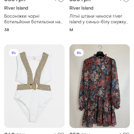
River Island
River Island
Босоніжки чорні
Літні штани чиноси river
ботильйони ботильони на
island у синьо-білу смужку
шпильці з відкритим
ідеальний стан розмір 10/m
38
M
носком черевички river
island 5/38