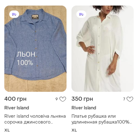
400 грн
350 грн
9
7
River Island
River Island
River іsland чоловіча льняна
Платье рубашка или
сорочка джинсового
удлиненная рубашка100%
кольору в ідеалі розмір 50
вискоза 14 р
XL
XL
xl💙