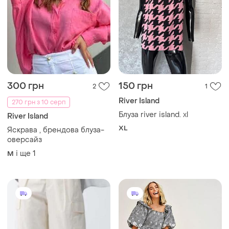
300 грн
150 грн
2
1
River Island
270 грн з 10 серп
Блуза river island. xl
River Island
XL
Яскрава , брендова блуза-
оверсайз
і ще
1
M