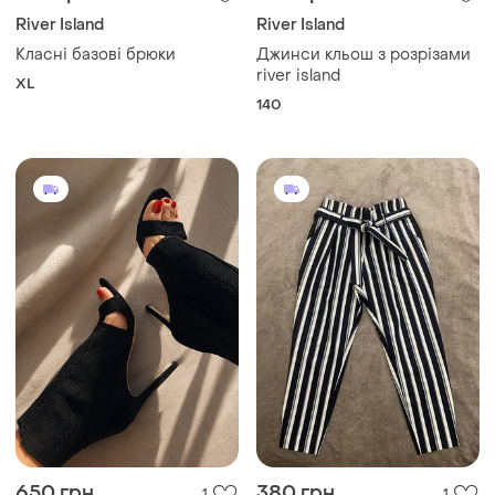
River Island
River Island
Класні базові брюки
Джинси кльош з розрізами
river island
XL
140
650 грн
380 грн
1
1