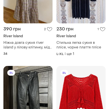
390 грн
230 грн
2
1
River Island
River Island
Ніжна довга сукня river
Стильна легка сукня в
island у лілову клітинку, міді,
плісе, чорне плаття плісе
квадратний виріз, ґудзики
34
і ще
1
L-XL
спереду та романтичний
приталений силует.