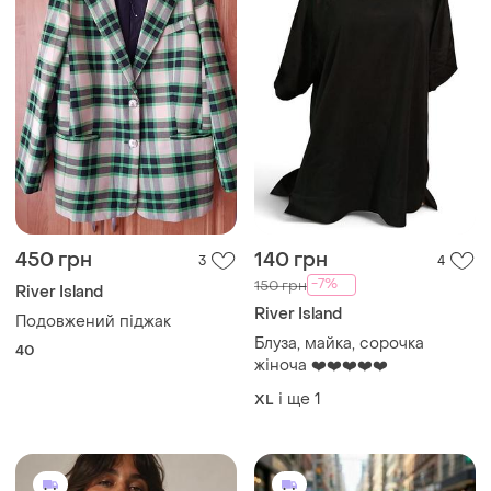
450 грн
140 грн
3
4
-7%
150 грн
River Island
River Island
Подовжений піджак
Блуза, майка, сорочка
40
жіноча ❤️❤️❤️❤️❤️
і ще
1
XL