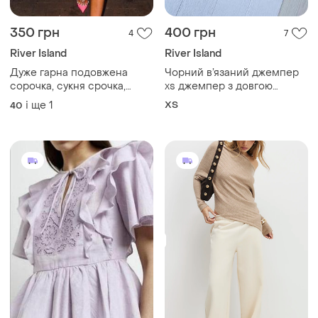
350 грн
400 грн
4
7
River Island
River Island
Дуже гарна подовжена
Чорний в’язаний джемпер
сорочка, сукня срочка,
xs джемпер з довгою
туніка, у квітковий принт 14
бахромою в’язана кофта
і ще
1
ХS
40
розмір river island
вільного крою