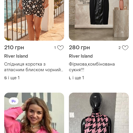
210 грн
280 грн
1
2
River Island
River Island
Спідниця коротка з
Фірмова,комбінована
атласним блиском чорний
сукня!!!
колір білий горошок
і ще
1
і ще
1
S
L