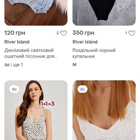
120 грн
350 грн
2
1
River Island
River Island
Денімовий святковий
Роздільний чорний
ошатний пісочник для
купальник
новонародженої дівчину. 0-
і ще
1
M
56
1 міс 56 см з білим
мереживом