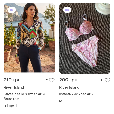
210 грн
200 грн
2
0
River Island
River Island
Блуза легка з атласним
Купальник класний
блиском
M
і ще
1
S