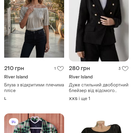
210 грн
280 грн
1
3
River Island
River Island
Блуза з відкритими плечима
Дуже стильний двобортний
плісе
блейзер від відомого
британського бренду river
L
і ще
1
XХS
island