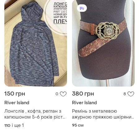
150 грн
380 грн
0
8
River Island
River Island
Лонгслів , кофта, реглан з
Ремінь з металевою
капюшоном 5-6 років ріст
ажурною пряжкою шкіряний
116 мʼякий та приємний до
y2k вінтаж 00х
і ще
1
95 см
110
тіла