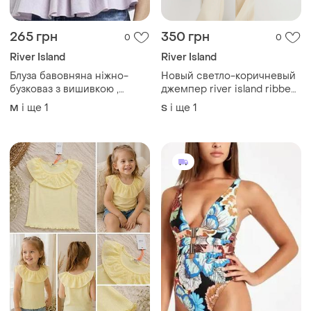
265 грн
350 грн
0
0
River Island
River Island
Блуза бавовняна ніжно-
Новый светло-коричневый
бузковаз з вишивкою ,
джемпер river island ribbed
рюшами ьа баскою river
off the shoulder jumper.
і ще
1
і ще
1
M
S
island