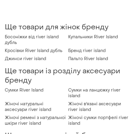
Ще товари для жінок бренду
Босоніжки від river island
Купальники River Island
дубль
Кросівки River Island дубль
Бренд river island
Джинси river island
Пальто River Island
Ще товари із розділу аксесуари
бренду
Сумки River Island
Сумки на ланцюжку river
island
Жіночі натуральні
Жіночі в'язані аксесуари
аксесуари river island
river island
Жіночі ремені з натуральної
Жіночі сумки портфелі river
шкіри river island
island