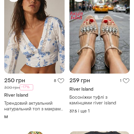
250 грн
259 грн
8
1
-17%
300 грн
River Island
River Island
Босоніжки туфлі з
камінцями river island
Трендовий актуальний
натуральний топ з макраме
і ще
1
37.5
river island uk 10 m 38🔥🔥🔥
M