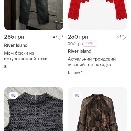
285 грн
250 грн
4
8
-17%
300 грн
River Island
River Island
Мом брюки из
искусственной кожи
Актуальний трендовий
вязаний топ накидка
S
макраме в пляжному стилі
і ще
1
L
river island uk 14 підійде на
uk 10-12 38-40 m-л-xl у
кораловому відтінку 🔥🔥🔥