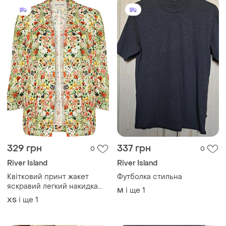
329 грн
337 грн
0
0
River Island
River Island
Квітковий принт жакет
Футболка стильна
яскравий легкий накидка
і ще
1
M
кофтинка цветочный жакет
і ще
1
ХS
накидка в цветочек летняя.