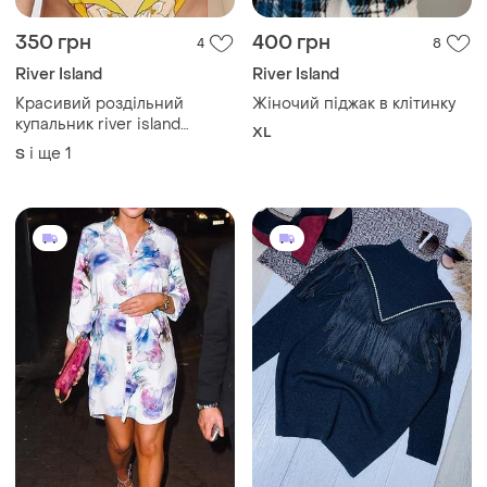
350 грн
400 грн
4
8
River Island
River Island
Красивий роздільний
Жіночий піджак в клітинку
купальник river island
XL
womens floral halter bikini
і ще
1
S
set💛🧡