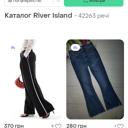
за популярністю
Фільтри
Каталог River Island
-
42263 речі
370 грн
280 грн
9
1