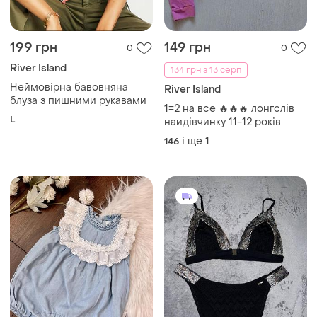
199 грн
149 грн
0
0
River Island
134 грн з 13 серп
Неймовірна бавовняна
River Island
блуза з пишними рукавами
1=2 на все 🔥🔥🔥 лонгслів
L
наидівчинку 11-12 років
і ще
1
146