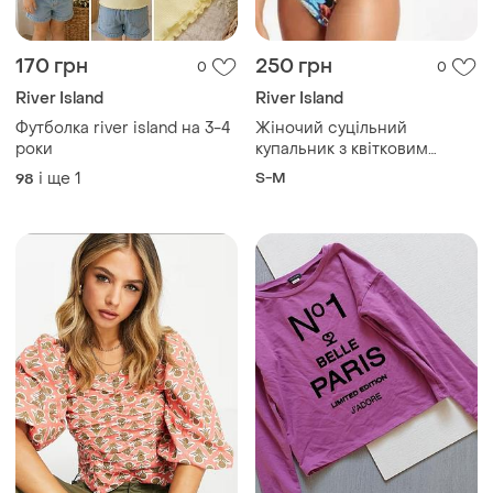
170 грн
250 грн
0
0
River Island
River Island
Футболка river island на 3-4
Жіночий суцільний
роки
купальник з квітковим
принтом
і ще
1
S-M
98