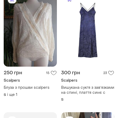
250 грн
300 грн
15
23
Scalpers
Scalpers
Блуза з прошви scalpers
Вишукана сукгя з завʼязками
на спині, плаття синє с
і ще
1
S
S