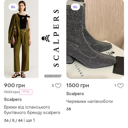
900 грн
1500 грн
3
1
-19%
1100 грн
Scalpers
Scalpers
Черевики напівчоботи
Брюки від іспанського
38
бунтівного бренду scalpers
і ще
1
36 / S / 44