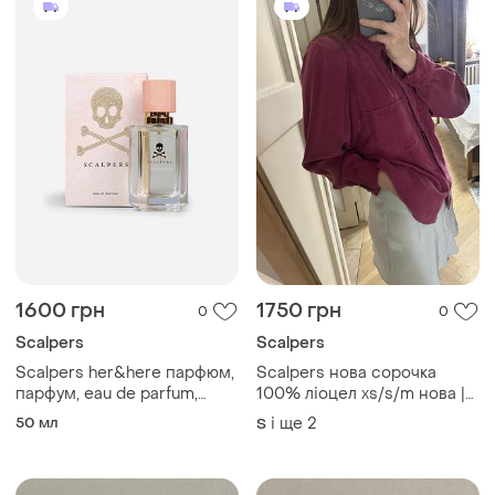
1600 грн
1750 грн
0
0
Scalpers
Scalpers
Scalpers her&here парфюм,
Scalpers нова сорочка
парфум, eau de parfum,
100% ліоцел xs/s/m нова |
оригінал
іспанія | berry
50 мл
і ще
2
S