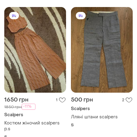
1650 грн
500 грн
1
2
-11%
1850 грн
Scalpers
Scalpers
Лляні штани scalpers
Костюм жіночий scalpers
S
p.s
S