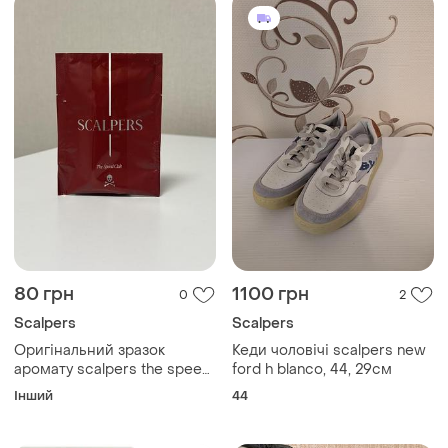
80 грн
1100 грн
0
2
Scalpers
Scalpers
Оригінальний зразок
Кеди чоловічі scalpers new
аромату scalpers the speed
ford h blanco, 44, 29см
club
Інший
44