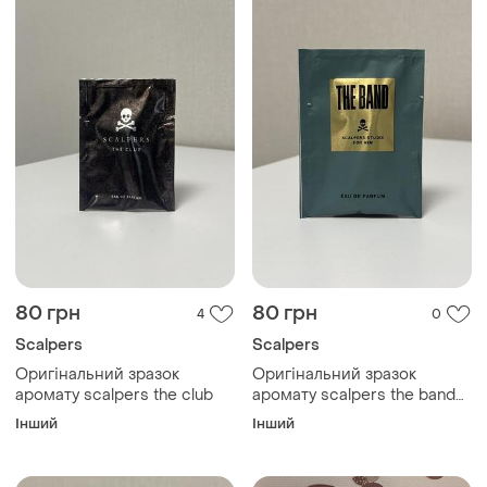
80 грн
80 грн
4
0
Scalpers
Scalpers
Оригінальний зразок
Оригінальний зразок
аромату scalpers the club
аромату scalpers the band
for him
Інший
Інший