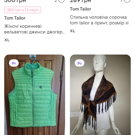
300 грн
289 грн
2
1
Tom Tailor
285 грн з 12 серп
Стильна чоловіча сорочка
Tom Tailor
tom tailor в принт, розмір xl
Жіночі коричневі
XL
вельветові джинси джогери
tom tailor xl 2xl 42 44
XL
оригінал том тейлор на
гумці вельвет стан ідеал 50
52 54