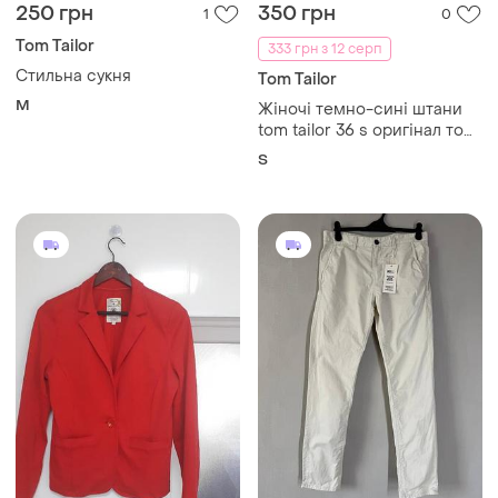
250 грн
350 грн
1
0
Tom Tailor
333 грн з 12 серп
Стильна сукня
Tom Tailor
M
Жіночі темно-сині штани
tom tailor 36 s оригінал том
тейлор віскозні брюки на
S
гумці та завʼязках 42 44