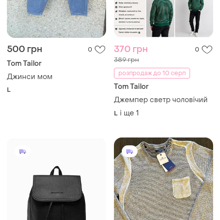
500 грн
370 грн
0
0
389 грн
Tom Tailor
розпродаж до 10 серп
Джинси мом
Tom Tailor
L
Джемпер светр чоловічий
і ще
1
L