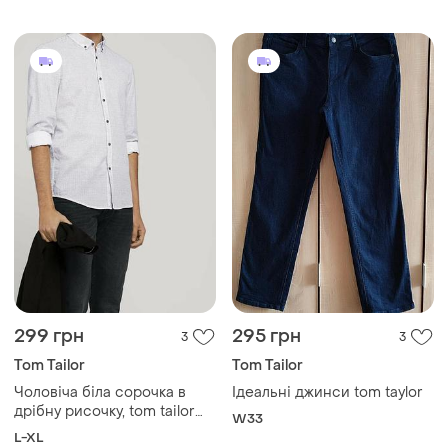
299 грн
295 грн
3
3
Tom Tailor
Tom Tailor
Чоловіча біла сорочка в
Ідеальні джинси tom taylor
дрібну рисочку, tom tailor
W33
denim
L-XL