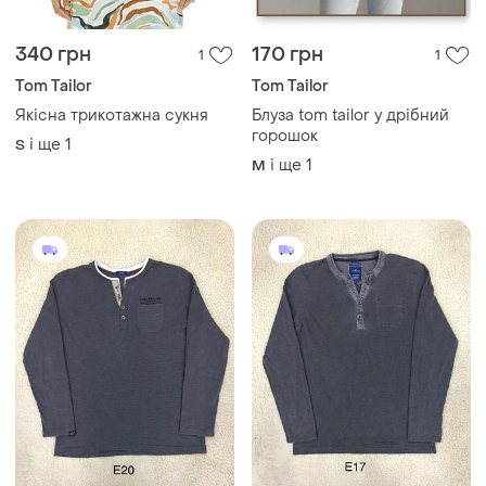
340 грн
170 грн
1
1
Tom Tailor
Tom Tailor
Якісна трикотажна сукня
Блуза tom tailor у дрібний
горошок
і ще
1
S
і ще
1
M