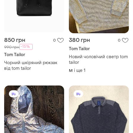
850 грн
380 грн
0
0
-15%
990 грн
Tom Tailor
Tom Tailor
Новий чоловічий светр tom
tailor
Чорний шкіряний рюкзак
від tom tailor
і ще
1
M