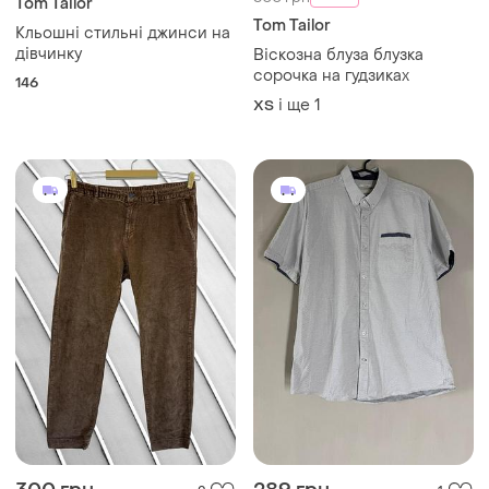
Tom Tailor
Tom Tailor
Кльошні стильні джинси на
дівчинку
Віскозна блуза блузка
сорочка на гудзиках
146
і ще
1
ХS