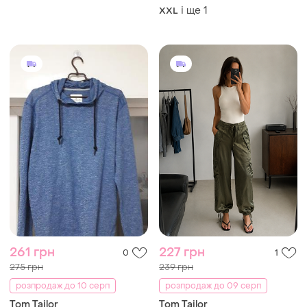
і ще
1
XXL
261 грн
227 грн
0
1
275 грн
239 грн
розпродаж до 10 серп
розпродаж до 09 серп
Tom Tailor
Tom Tailor