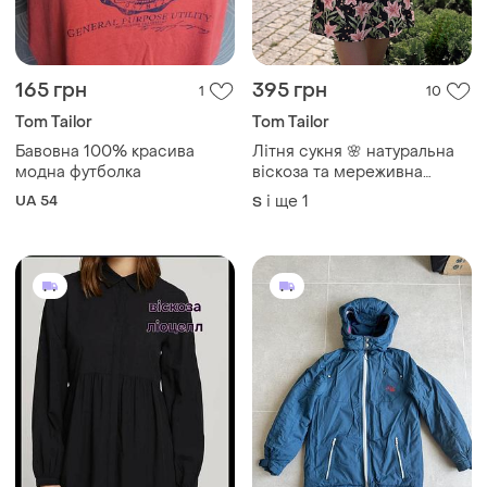
165 грн
395 грн
1
10
Tom Tailor
Tom Tailor
Бавовна 100% красива
Літня сукня 🌸 натуральна
модна футболка
віскоза та мереживна
спинка 🌸 tom tailor 👗 літня
UA 54
і ще
1
S
міні сукня з квітковим
принтом ✨ легка сукня на
талії xs /s m