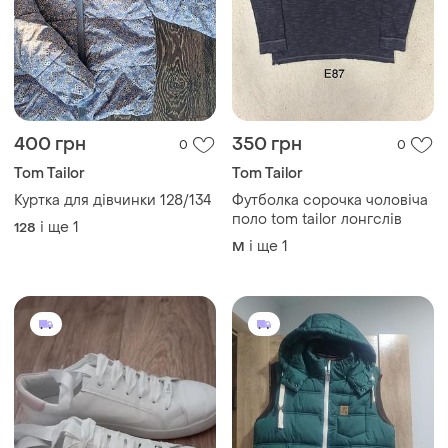
400 грн
350 грн
0
0
Tom Tailor
Tom Tailor
Куртка для дівчинки 128/134
Футболка сорочка чоловіча
поло tom tailor лонгслів
і ще
1
128
і ще
1
M