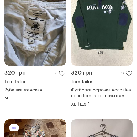
320 грн
320 грн
0
0
Tom Tailor
Tom Tailor
Рубашка женская
Футболка сорочка чоловіча
поло tom tailor трикотаж
M
лонгслів
і ще
1
XL