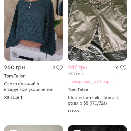
260 грн
247 грн
2
0
260 грн
Tom Tailor
розпродаж до 09 серп
Светр в'язаний з
візерунком укорочений
Tom Tailor
широкий прямий оверсайз
і ще
1
ХS
Шорти tom tailor бежеві,
однотонний
розмір 38 (170/72a)
EU 38