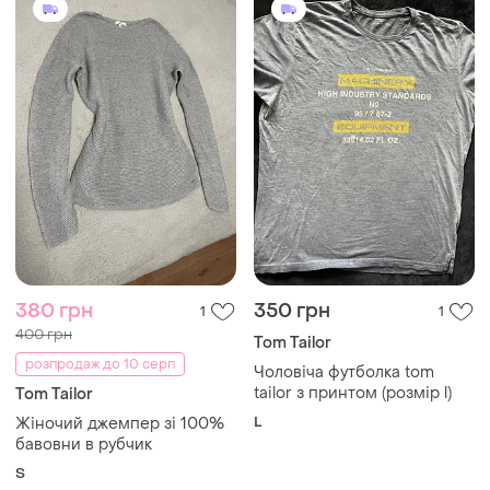
380 грн
350 грн
1
1
400 грн
Tom Tailor
розпродаж до 10 серп
Чоловіча футболка tom
tailor з принтом (розмір l)
Tom Tailor
L
Жіночий джемпер зі 100%
бавовни в рубчик
S