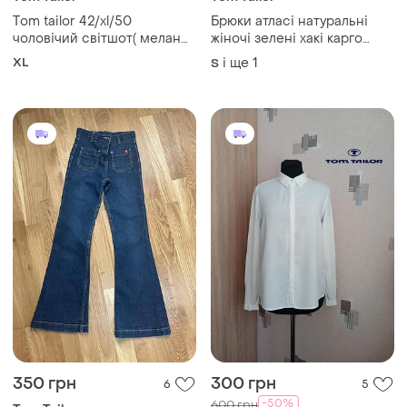
Тom tailor 42/xl/50
Брюки атласі натуральні
чоловічий світшот( меланж
жіночі зелені хакі карго
)синього кольору з
палаццо
XL
і ще
1
S
капішоном 55% бавовна
45%поліестер дуже
хороший стан
350 грн
300 грн
6
5
-50%
600 грн