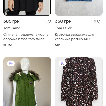
385 грн
350 грн
1
0
Tom Tailor
Tom Tailor
Стильна подовжена чорна
Курточка єврозима для
сорочка блуза tom tailor
хлопчика розмір 140
EU 36
140