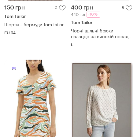
150 грн
400 грн
0
8
-10%
440 грн
Tom Tailor
Tom Tailor
Шорти - бермуди tom tailor
Чорні щільні брюки
EU 34
палаццо на високій посадці
з защипами/зі стрілками
L
tom tailor розмір л