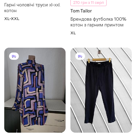
270 грн з 11 серп
Гарні чоловічі труси xl-xxl.
котон
Tom Tailor
XL-XXL
Брендова футболка 100%
котон з гарним принтом
XL