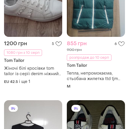
1200 грн
855 грн
5
6
900 грн
1080 грн з 10 серп
розпродаж до 10 серп
Tom Tailor
Tom Tailor
Жіночі білі кросівки tom
Тепла, непромокаєма,
tailor із серії denim ніжний
стьобана жилетка ttd tjm
дизайн
і ще
1
EU 42.5
tailor denim
M