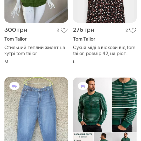
300 грн
275 грн
3
2
Tom Tailor
Tom Tailor
Стильний теплий жилет на
Сукня міді з віскози від tom
хутрі tom tailor
tailor, розмір 42, на ріст
175/98а, імітація принту
M
L
горох