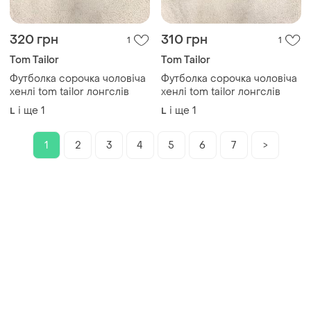
320 грн
310 грн
1
1
Tom Tailor
Tom Tailor
Футболка сорочка чоловіча
Футболка сорочка чоловіча
хенлі tom tailor лонгслів
хенлі tom tailor лонгслів
і ще
1
і ще
1
L
L
1
2
3
4
5
6
7
>