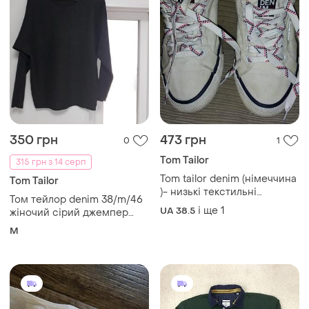
350 грн
473 грн
0
1
Tom Tailor
315 грн з 14 серп
Tom tailor denim (німеччина
Tom Tailor
)- низькі текстильні
Том тейлор denim 38/m/46
кеди,білі, р. 38-38 1/2 (25
і ще
1
UA 38.5
жіночий сірий джемпер
см)
мае вільний крій та мягку
M
фактуру, довгі рукави 80%
віскоза 20% поліамід
ідеальний стан