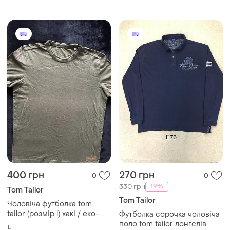
400 грн
270 грн
0
0
-19%
330 грн
Tom Tailor
Tom Tailor
Чоловіча футболка tom
tailor (розмір l) хакі / еко-
Футболка сорочка чоловіча
лінійка care and respect
поло tom tailor лонгслів
L