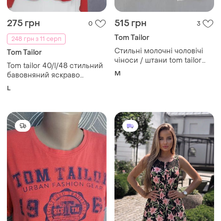
275 грн
515 грн
0
3
Tom Tailor
248 грн з 11 серп
Стильні молочні чоловічі
Tom Tailor
чіноси / штани tom tailor
Tom tailor 40/l/48 стильний
denim slim chino
M
бавовняний яскраво
червоний жіночий піджак
L
мае бокові кишені
100%бавовна індія
ідеальний стан