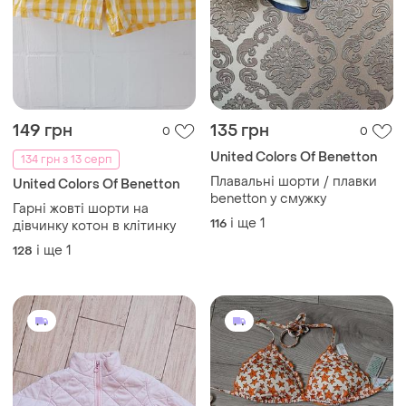
149 грн
135 грн
0
0
United Colors Of Benetton
134 грн з 13 серп
Плавальні шорти / плавки
United Colors Of Benetton
benetton у смужку
Гарні жовті шорти на
і ще
1
116
дівчинку котон в клітинку
і ще
1
128