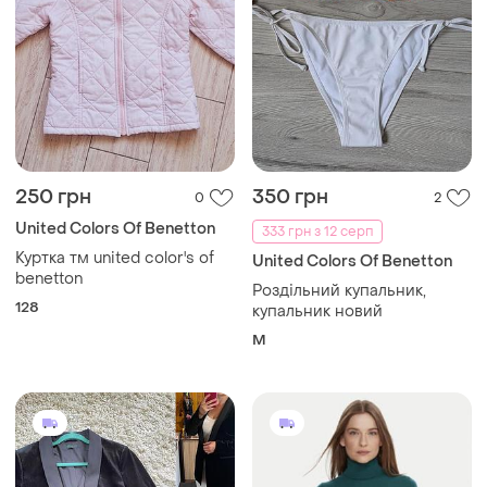
250 грн
350 грн
0
2
United Colors Of Benetton
333 грн з 12 серп
Куртка тм united color's of
United Colors Of Benetton
benetton
Роздільний купальник,
128
купальник новий
M