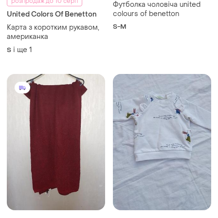
розпродаж до 10 серп
Футболка чоловіча united
colours of benetton
United Colors Of Benetton
S-M
Карта з коротким рукавом,
американка
і ще
1
S