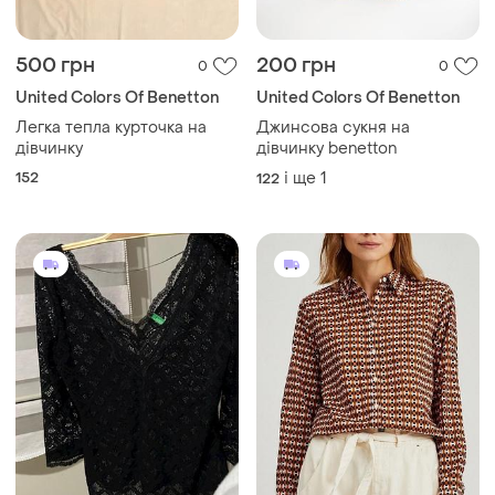
500 грн
200 грн
0
0
United Colors Of Benetton
United Colors Of Benetton
Легка тепла курточка на
Джинсова сукня на
дівчинку
дівчинку benetton
152
і ще
1
122