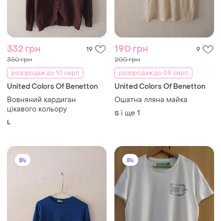
332 грн
190 грн
19
9
350 грн
200 грн
розпродаж до 10 серп
розпродаж до 09 серп
United Colors Of Benetton
United Colors Of Benetton
Вовняний кардиган
Ошатна лляна майка
цікавого кольору
і ще
1
S
L