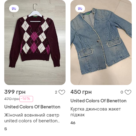
399 грн
450 грн
2
0
-16%
470 грн
United Colors Of Benetton
United Colors Of Benetton
Куртка джинсова жакет
піджак
Жіночий вовняний светр
united colors of benetton
46
оригінал базовий
S
преміальний в'язаний