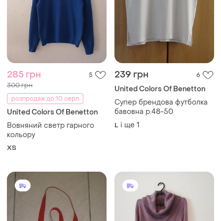
285 грн
239 грн
5
6
300 грн
United Colors Of Benetton
розпродаж до 10 серп
Супер брендова футболка
бавовна р.48-50
United Colors Of Benetton
і ще
1
Вовняний светр гарного
L
кольору
ХS