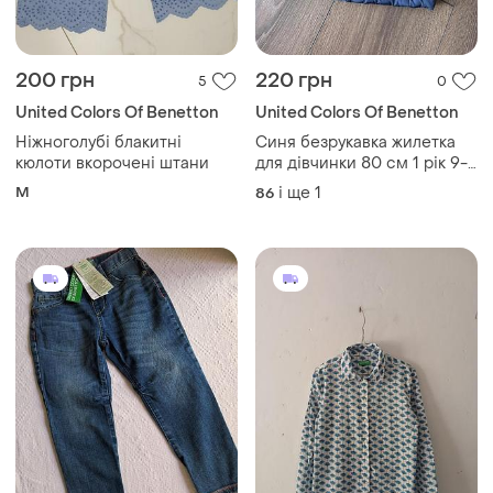
200 грн
220 грн
5
0
United Colors Of Benetton
United Colors Of Benetton
Ніжноголубі блакитні
Синя безрукавка жилетка
кюлоти вкорочені штани
для дівчинки 80 см 1 рік 9-
12 міс 12-18 міс з
M
і ще
1
86
блискучими зірками на
весну осінь united colours
of benetton