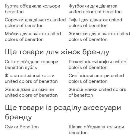
Куртка об'єднала кольори
Футболки для дівчаток
benetton
united colors of benetton
Сорочки для дівчаток united
Туфлі для дівчаток united
colors of benetton
colors of benetton
Майки для дівчаток united
Жилетки для дівчаток united
colors of benetton
colors of benetton
Ще товари для жінок бренду
Світер об'єднав кольори
Рожеві жіночі кофти united
benetton дубль
colors of benetton
Фіолетові жіночі кофти
Сині жіночі светри united
united colors of benetton
colors of benetton
Жіночі джинси скинни
Жіночі майки united colors
united colors of benetton
of benetton
Ще товари із розділу аксесуари
бренду
Сумки Benetton
Шапка об'єднала кольори
benetton