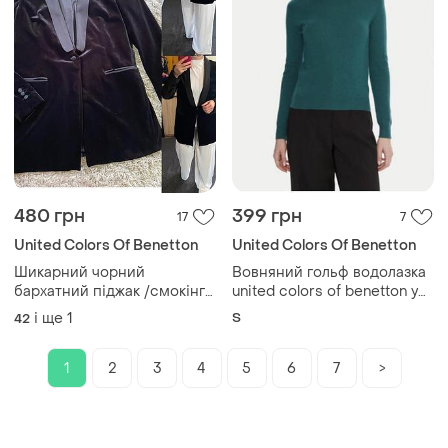
480 грн
399 грн
17
7
United Colors Of Benetton
United Colors Of Benetton
Шикарний чорний
Вовняний гольф водолазка
бархатний піджак /смокінг
united colors of benetton у
,united colour of
смарагдовому кольорі
і ще
1
S
42
benetton.p.40-42
1
2
3
4
5
6
7
>