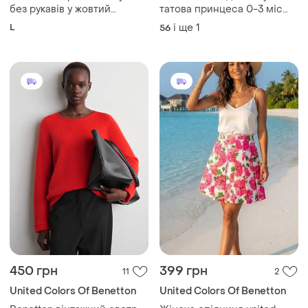
без рукавів у жовтий
татова принцеса 0-3 міс
горошок із рюшами та
ріст 62 стан ідеальний від
L
і ще
1
56
зав'язками на горловині.
benetton дов 49 на кнопках
450 грн
399 грн
11
2
United Colors Of Benetton
United Colors Of Benetton