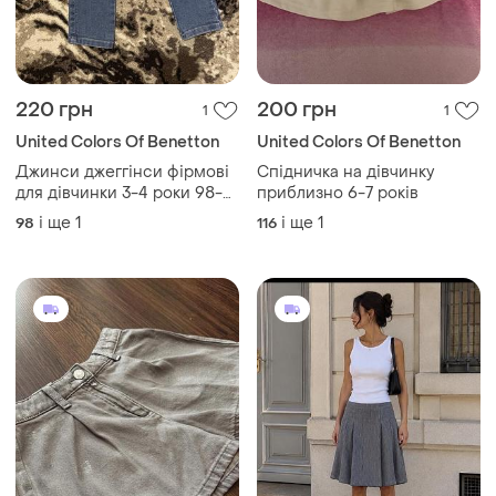
220 грн
200 грн
1
1
United Colors Of Benetton
United Colors Of Benetton
Джинси джеггінси фірмові
Спідничка на дівчинку
для дівчинки 3-4 роки 98-
приблизно 6-7 років
104 см
і ще
1
і ще
1
98
116