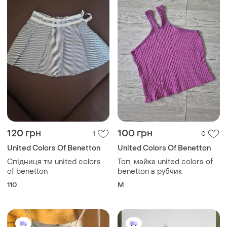
120 грн
100 грн
1
0
United Colors Of Benetton
United Colors Of Benetton
Спідниця тм united colors
Топ, майка united colors of
of benetton
benetton в рубчик
110
M