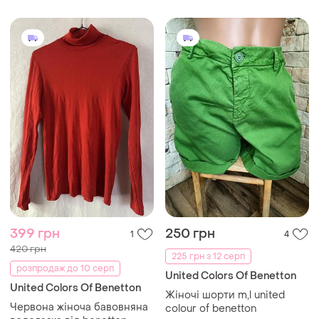
джемпер casual розмір s /
ua 44–46 чудовий стан
399 грн
250 грн
1
4
420 грн
225 грн з 12 серп
розпродаж до 10 серп
United Colors Of Benetton
United Colors Of Benetton
Жіночі шорти m,l united
Червона жіноча бавовняна
colour of benetton