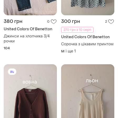
380 грн
300 грн
0
2
United Colors Of Benetton
270 грн з 10 серп
Джинси на хлопчика 3/4
United Colors Of Benetton
рочки
Сорочка з цікавим принтом
104
і ще
1
M