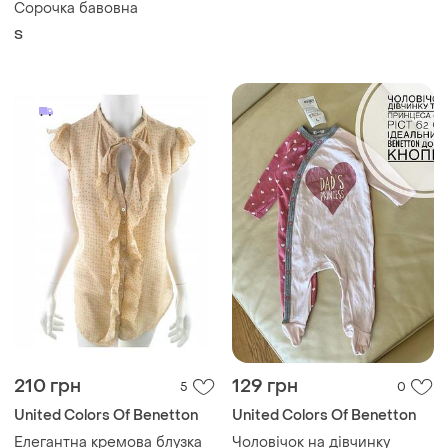
Сорочка бавовна
S
210 грн
129 грн
5
0
United Colors Of Benetton
United Colors Of Benetton
Елегантна кремова блузка
Чоловічок на дівчинку