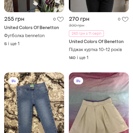
255 грн
270 грн
0
0
300 грн
United Colors Of Benetton
243 грн з 11 серп
Футболка benneton
United Colors Of Benetton
і ще
1
S
Піджак куртка 10-12 років
і ще
1
140