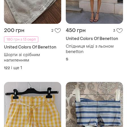
200 грн
450 грн
2
3
United Colors Of Benetton
180 грн з 13 серп
Спідниця міді з льоном
United Colors Of Benetton
benetton
Шорти зі срібним
S
напиленням
і ще
1
122