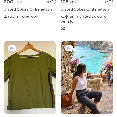
200 грн
125 грн
0
0
United Colors Of Benetton
United Colors Of Benetton
Шарф із люрексом
Кофтинка united colour of
beneton
62