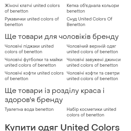
Жіночі клатчі united colors
Кепка об'єднала кольори
of benetton
benetton
Рукавички united colors of
Снуд United Colors Of
benetton
Benetton
Ще товари для чоловіків бренду
Чоловічі піджаки united
Чоловічий верхній одяг
colors of benetton
united colors of benetton
Чоловічі футболки та майки
Чоловічі завужені джинси
united colors of benetton
united colors of benetton
Чоловічі кофти united colors
Чоловічі кофти та светри
of benetton
united colors of benetton
Ще товари із розділу краса і
здоров'я бренду
Туалетна вода benetton
Набір косметики united
colors of benetton
Купити одяг United Colors