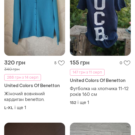
320 грн
155 грн
5
0
340 грн
147 грн з 11 серп
288 грн з 14 серп
United Colors Of Benetton
United Colors Of Benetton
Футболка на хлопчика 11-12
Жіночий вовняний
років 160 см
кардиган benetton.
і ще
1
152
і ще
1
L-XL