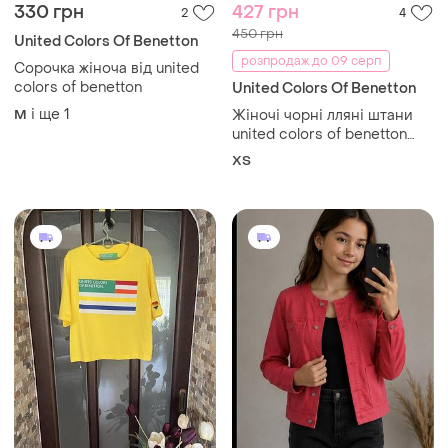
330 грн
427 грн
2
4
450 грн
United Colors Of Benetton
розпродаж до 09 серп
Сорочка жіноча від united
colors of benetton
United Colors Of Benetton
і ще
1
M
Жіночі чорні лляні штани
united colors of benetton
(100% льон, xs) ​
ХS