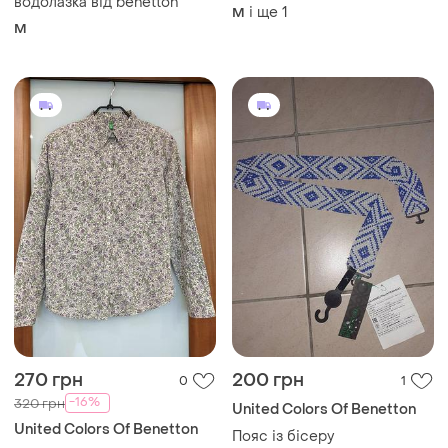
водолазка від benetton
і ще
1
M
M
270 грн
200 грн
0
1
-16%
320 грн
United Colors Of Benetton
United Colors Of Benetton
Пояс із бісеру