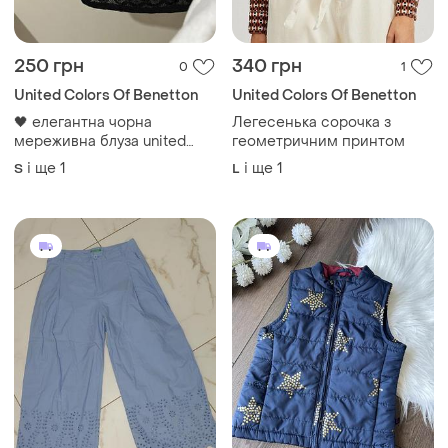
250 грн
340 грн
0
1
United Colors Of Benetton
United Colors Of Benetton
🖤 елегантна чорна
Легесенька сорочка з
мереживна блуза united
геометричним принтом
colors of benetton
і ще
1
і ще
1
S
L