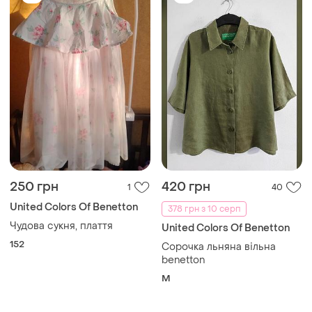
250 грн
420 грн
1
40
United Colors Of Benetton
378 грн з 10 серп
Чудова сукня, плаття
United Colors Of Benetton
152
Сорочка льняна вільна
benetton
M