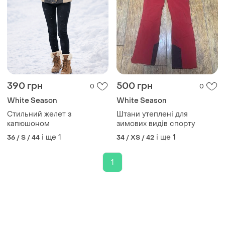
390 грн
500 грн
0
0
White Season
White Season
Стильний желет з
Штани утеплені для
капюшоном
зимових видів спорту
і ще
1
і ще
1
36 / S / 44
34 / XS / 42
1