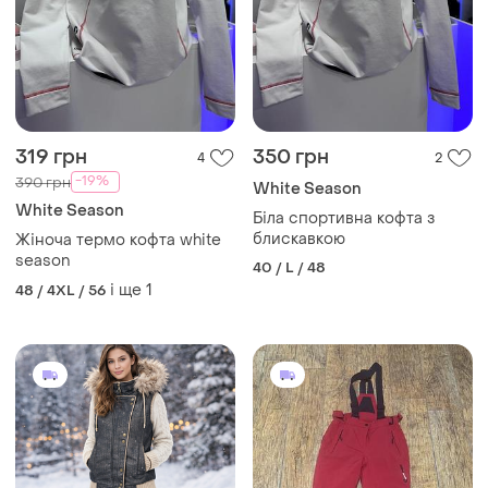
319 грн
350 грн
4
2
-19%
390 грн
White Season
White Season
Біла спортивна кофта з
блискавкою
Жіноча термо кофта white
season
40 / L / 48
і ще
1
48 / 4XL / 56