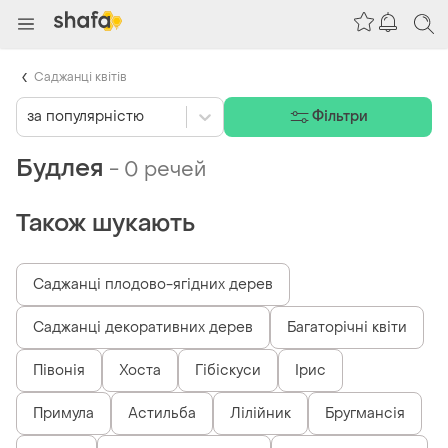
Саджанці квітів
за популярністю
Фільтри
Будлея
-
0 речей
Також шукають
Саджанці плодово-ягідних дерев
Саджанці декоративних дерев
Багаторічні квіти
Півонія
Хоста
Гібіскуси
Ірис
Примула
Астильба
Лілійник
Бругмансія