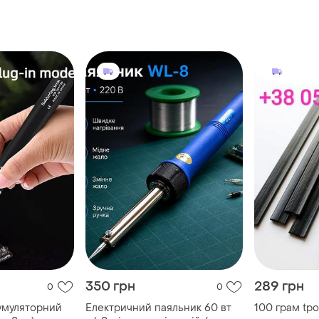
електростанцій, підключення,
електромонтажні роботи
350 грн
289 грн
0
0
умуляторний
Електричний паяльник 60 вт
100 грам tp