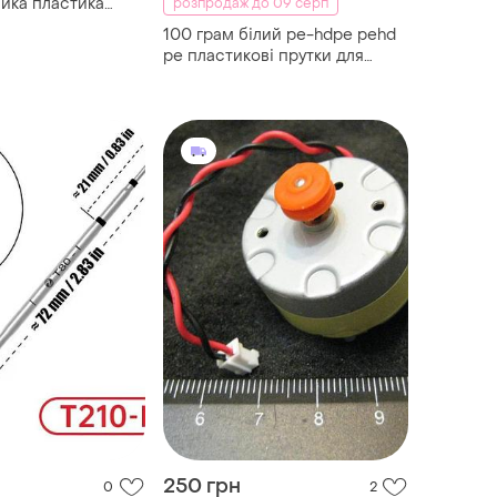
айка пластика
розпродаж до 09 серп
прутки стержні
100 грам білий pe-hdpe pehd
ера пластик для
pe пластикові прутки для
смужки тро тпо
зварювання паяння бак бака
pcpbt ppgf
ремонт пайка стержні припой
припій пайка пластика
ppepdm abs teo tpe
250 грн
0
2