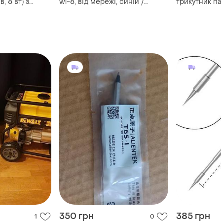
, 8 вт) з
wl-8, від мережі, синій /
трикутник п
емператури
електропаяльник / паяльник
пластикові 
для мікросхем / паяльник з
ремонт бамп
мідним жалом
зварювання 
смужка abs 
350 грн
385 грн
1
0