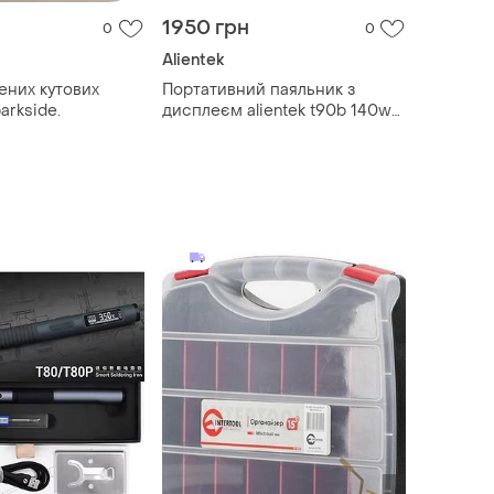
1950 грн
0
0
Alientek
ених кутових
Портативний паяльник з
arkside.
дисплеєм alientek t90b 140w
black