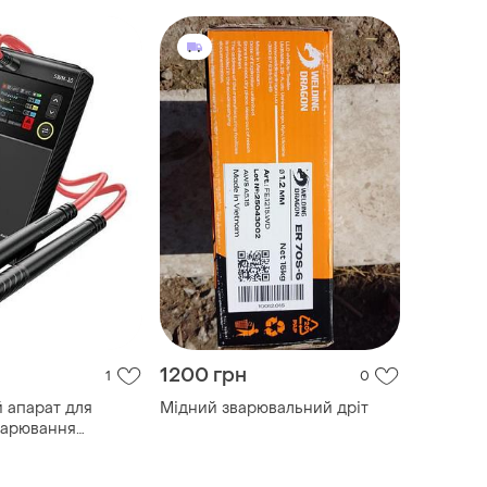
1200 грн
1
0
 апарат для
Мідний зварювальний дріт
варювання
fnirsi swm-10