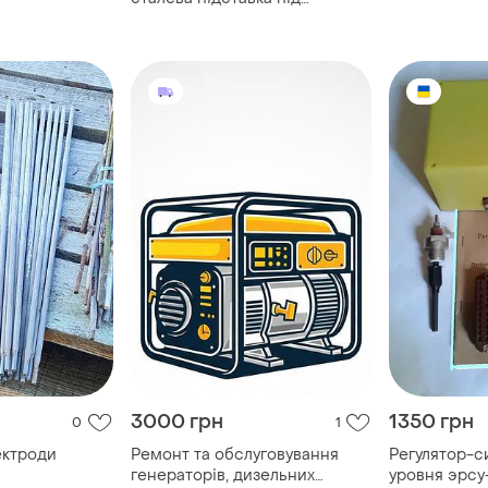
паяльник із ванночкою для
губки та очищення жала black
3000 грн
1350 грн
0
1
ектроди
Ремонт та обслуговування
Регулятор-с
генераторів, дизельних
уровня эрсу