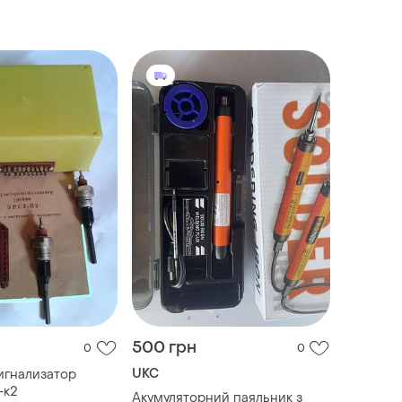
500 грн
0
0
UKC
игнализатор
-к2
Акумуляторний паяльник з