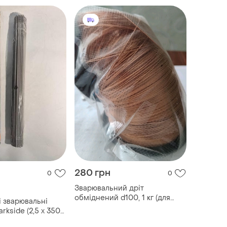
280 грн
0
0
Зварювальний дріт
обміднений d100, 1 кг (для
і зварювальні
напівавтомата mig/mag)
rkside (2,5 x 350
німеччина