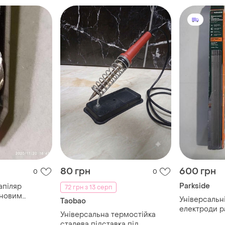
80 грн
600 грн
0
0
Parkside
апіляр
72 грн з 13 серп
іновим
Універсальн
Taobao
я вузлів
електроди pa
Універсальна термостійка
мм)
сталева підставка під