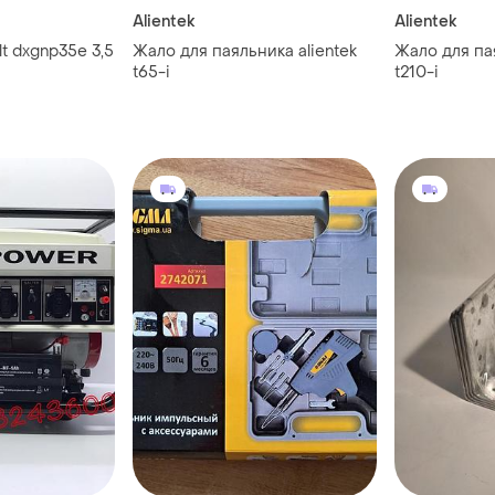
Alientek
Alientek
t dxgnp35e 3,5
Жало для паяльника alientek
Жало для пая
t65-i
t210-i