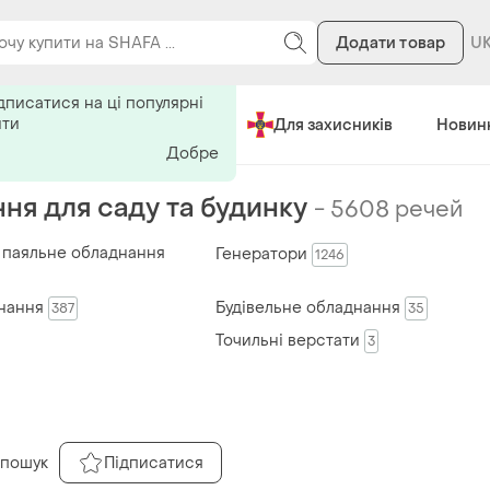
Додати товар
ь на поиск
дписатися на ці популярні
ити
Зроблено в Україні
Для захисників
Новин
Добре
ня для саду та будинку
-
5608 речей
 паяльне обладнання
Генератори
1246
нання
Будівельне обладнання
387
35
Точильні верстати
3
 пошук
Підписатися