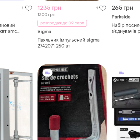
1235 грн
265 грн
1
1
1300 грн
Parkside
розпродаж до 09 серп
иновий
Набір посил
з’єднувачів p
Sigma
e
Паяльник імпульсний sigma
2742071 250 вт