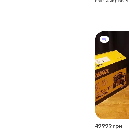
паяльник (usb, 5 в
регулюванням т
49999 грн