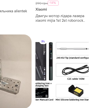
-14%
290 грн
Xiaomi
льника alientek
Двигун мотор лідара лазера
xiaomi mijia 1st 2st roborock
s50 s51 s55 новий