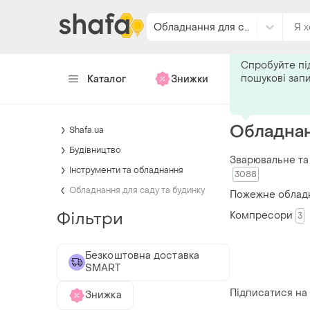
Обладнання для саду та будинку
Подпишитес
Спробуйте пі
пошукові зап
Каталог
Знижки
Хендмейд
Обладнан
Shafa.ua
Будівництво
Зварювальне та
Інструменти та обладнання
3088
Обладнання для саду та будинку
Пожежне облад
Фільтри
Компресори
3
Безкоштовна доставка
SMART
Підписатися на
Знижка