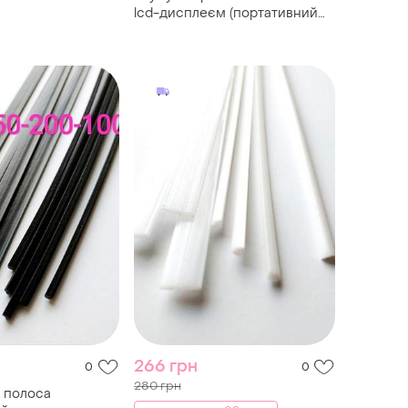
lcd-дисплеєм (портативний
usb паяльник, 3.7v)
266 грн
0
0
280 грн
o полоса