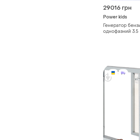
29016 грн
Power kids
Генератор бенз
однофазний 3.5 квт amc
power bt-3800l