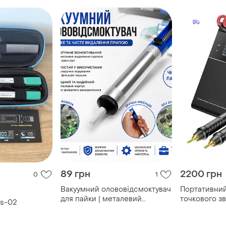
89 грн
2200 грн
0
1
Вакуумний олововідсмоктувач
Портативний
для пайки | металевий
точкового з
hs-02
припоєвідсмоктувач | ручний
акумуляторів
насос для видалення припою