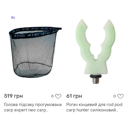
519 грн
61 грн
0
0
Голова підсаку прогумована
Рогач кінцевий для rod pod
carp expert neo carp
carp hunter силіконовий
50х45см
зелений