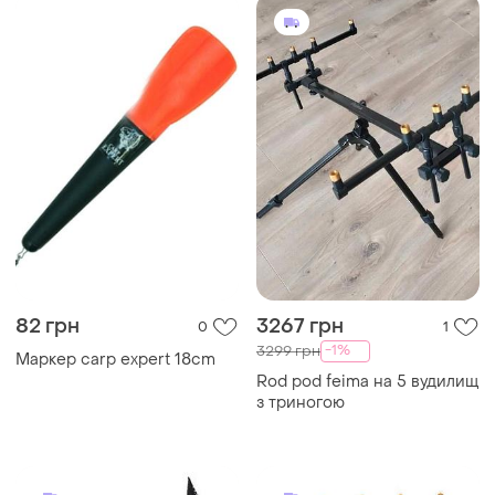
82 грн
3267 грн
0
1
-1%
3299 грн
Маркер carp expert 18cm
Rod pod feima на 5 вудилищ
з триногою