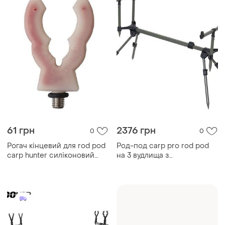
61 грн
2376 грн
0
0
Рогач кінцевий для rod pod
Род-под carp pro rod pod
carp hunter силіконовий
на 3 вудлища з
червоний
телескопічними ніжками