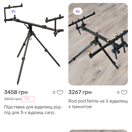
3458 грн
3267 грн
0
0
-1%
3492 грн
Rod pod feima на 5 вудилищ
з триногою
Підставка для вудилищ рід-
під для 3-х вудлищ carp
zoom nexia rod pod