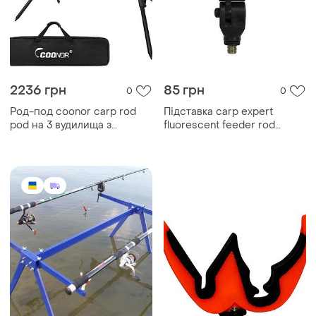
2236 грн
85 грн
0
0
Род-под coonor carp rod
Підставка carp expert
pod на 3 вудилища з
fluorescent feeder rod
телескопічними ніжками
holder head