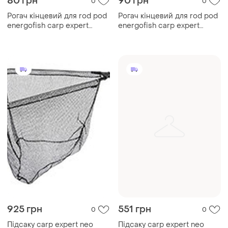
80 грн
90 грн
0
0
Рогач кінцевий для rod pod
Рогач кінцевий для rod pod
energofish carp expert
energofish carp expert
гумовий малий 2шт
гумовий великий 2шт
(79638691)
(79638692)
925 грн
551 грн
0
0
Підсаку carp expert neo
Підсаку carp expert neo