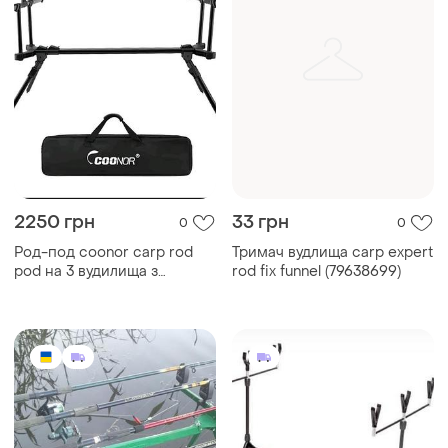
2250 грн
33 грн
0
0
Род-под coonor carp rod
Тримач вудлища carp expert
pod на 3 вудилища з
rod fix funnel (79638699)
телескопічними ніжками