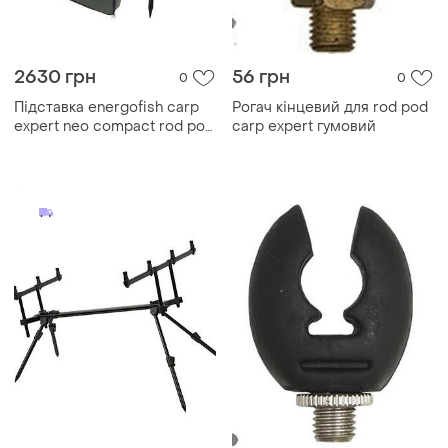
2630 грн
56 грн
0
0
Підставка energofish carp
Рогач кінцевий для rod pod
expert neo compact rod pod
carp expert гумовий
для 4-х вудлищ (77106001)