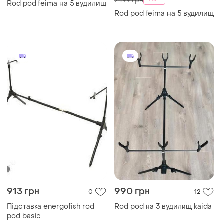
2499 грн
Rod pod feima на 5 вудилищ
Rod pod feima на 5 вудилищ
913 грн
990 грн
0
12
Підставка energofish rod
Rod pod на 3 вудилищ kaida
pod basic