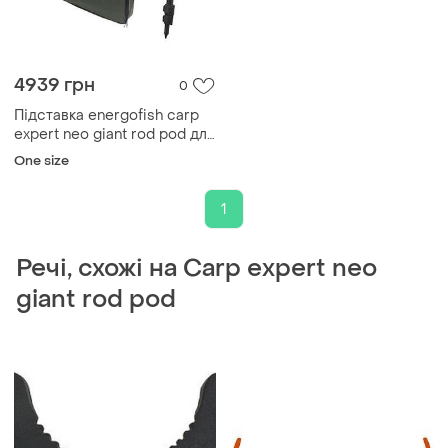
4939 грн
0
Підставка energofish carp
expert neo giant rod pod для
4-х вудлищ (77106003)
One size
1
Речі, схожі на Carp expert neo
giant rod pod