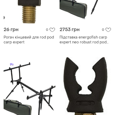
26 грн
2753 грн
0
0
Рогач кінцевий для rod pod
Підставка energofish carp
carp expert
expert neo robust rod pod
для 4-х вудлищ (77106002)