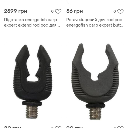
2599 грн
56 грн
0
0
Підставка energofish carp
Рогач кінцевий для rod pod
expert extend rod pod для 3
energofish carp expert butt
вудлищ
grip гумовий (73040098)