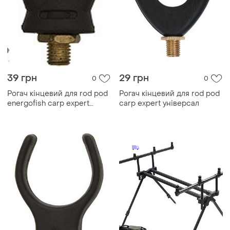
39 грн
29 грн
0
0
Рогач кінцевий для rod pod
Рогач кінцевий для rod pod
energofish carp expert
carp expert універсал
люмінісцентний