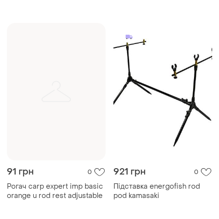
91 грн
921 грн
0
0
Рогач carp expert imp basic
Підставка energofish rod
orange u rod rest adjustable
pod kamasaki