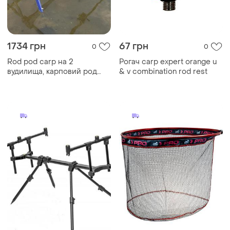
1734 грн
67 грн
0
0
Rod pod carp на 2
Рогач carp expert orange u
вудилища, карповий род
& v combination rod rest
под україна, подарунок
рибаку