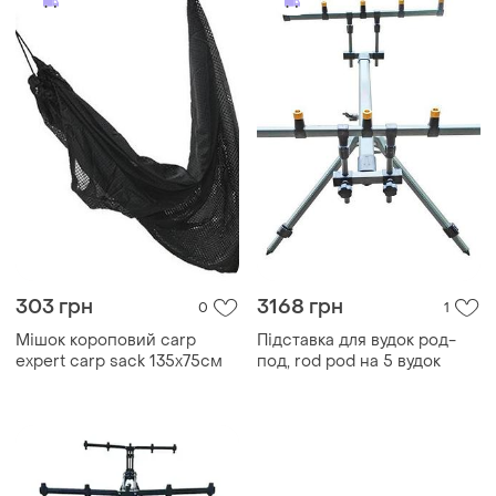
303 грн
3168 грн
0
1
Мішок короповий carp
Підставка для вудок род-
expert carp sack 135x75см
под, rod pod на 5 вудок