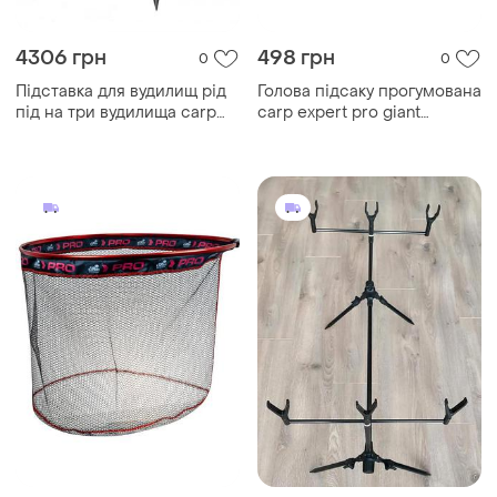
4306 грн
498 грн
0
0
Підставка для вудилищ рід
Голова підсаку прогумована
під на три вудилища carp
carp expert pro giant
zoom maximal 2in1 rod pod
method 60х50см