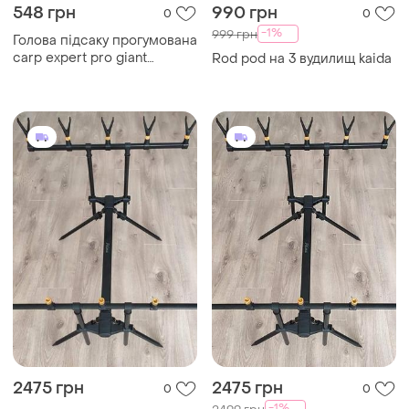
548 грн
990 грн
0
0
-1%
999 грн
Голова підсаку прогумована
carp expert pro giant
Rod pod на 3 вудилищ kaida
method 65х55см
2475 грн
2475 грн
0
0
-1%