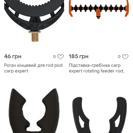
46 грн
185 грн
0
0
Рогач кінцевий для rod pod
Підставка-гребінка carp
carp expert
expert rotating feeder rod
pod