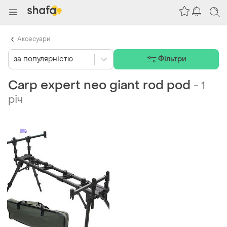
Аксесуари
за популярністю
Фільтри
Carp expert neo giant rod pod
-
1
річ