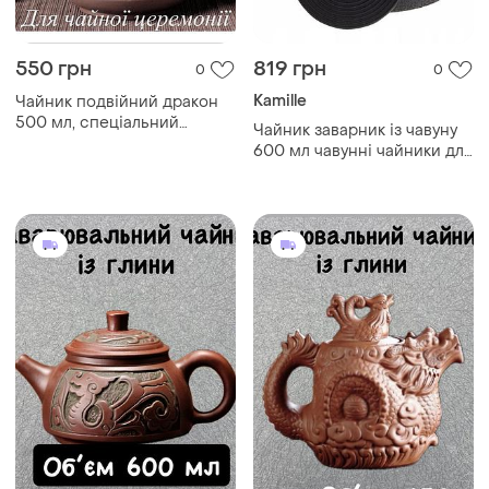
550 грн
819 грн
0
0
Kamille
Чайник подвійний дракон
500 мл, спеціальний
Чайник заварник із чавуну
чайник для заварювання
600 мл чавунні чайники для
китайського чаю,
заварювання чайники
традиційний китайський
чайник