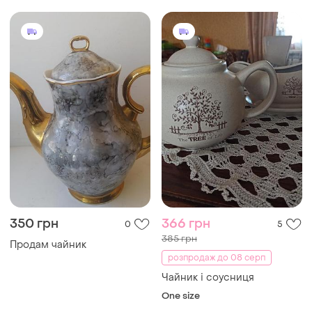
350 грн
366 грн
0
5
385 грн
Продам чайник
розпродаж до 08 серп
Чайник і соусниця
One size