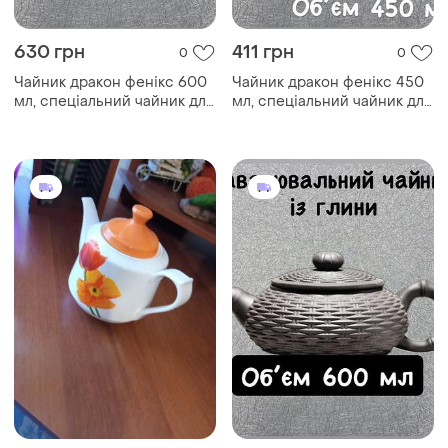
630 грн
411 грн
0
0
Чайник дракон фенікс 600
Чайник дракон фенікс 450
мл, спеціальний чайник для
мл, спеціальний чайник для
заварювання китайського
заварювання китайського
чаю, традиційний
чаю, традиційний
китайський чайник
китайський чайник