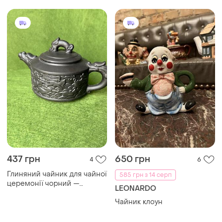
437 грн
650 грн
4
6
Глиняний чайник для чайної
585 грн з 14 серп
церемонії чорний —
LEONARDO
китайський чайник для
Чайник клоун
заварювання чаю