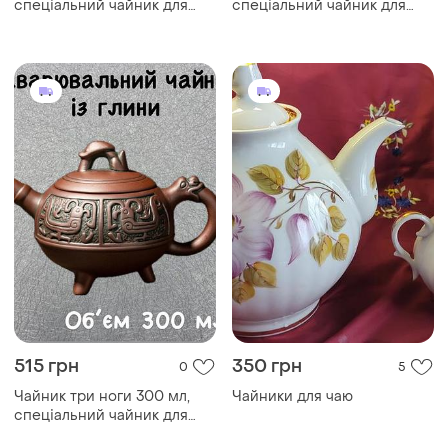
спеціальний чайник для
спеціальний чайник для
заварювання китайського
заварювання китайського
чаю, традиційний
чаю, традиційний
китайський чайник
китайський чайник
515 грн
350 грн
0
5
Чайник три ноги 300 мл,
Чайники для чаю
спеціальний чайник для
заварювання китайського