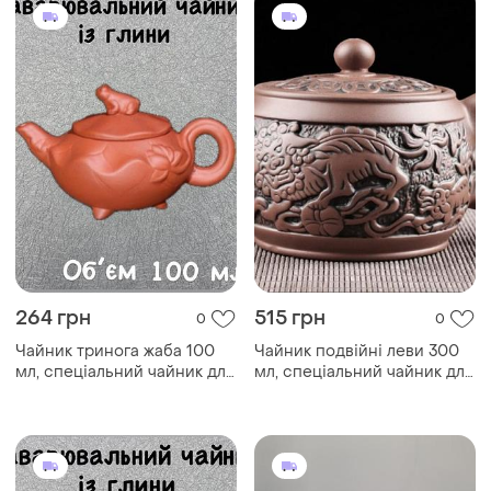
китайський чайник
китайський чайник
264 грн
515 грн
0
0
Чайник тринога жаба 100
Чайник подвійні леви 300
мл, спеціальний чайник для
мл, спеціальний чайник для
заварки китайського чаю,
заварювання китайського
традиційний китайський
чаю, традиційний
чайник
китайський чайник