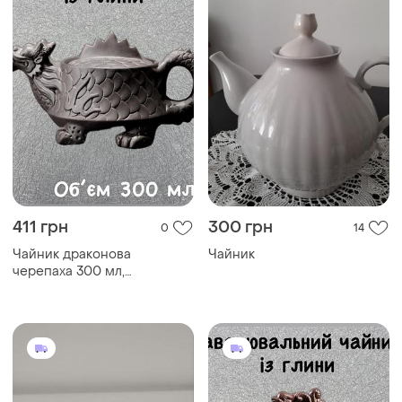
411 грн
300 грн
0
14
Чайник драконова
Чайник
черепаха 300 мл,
спеціальний чайник для
заварювання китайського
чаю, традиційний
китайський чайник