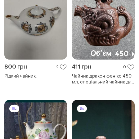
800 грн
411 грн
2
0
Рідкий чайник.
Чайник дракон фенікс 450
мл, спеціальний чайник для
заварювання китайського
чаю, традиційний
китайський чайник