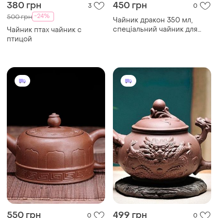
380 грн
450 грн
3
0
-24%
500 грн
Чайник дракон 350 мл,
спеціальний чайник для
Чайник птах чайник с
заварювання китайського
птицой
чаю, традиційний
китайський чайник
550 грн
499 грн
0
0