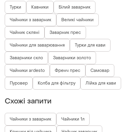
Турки
Кавники
Білий заварник
Чайники з заварник
Великі чайники
Чайник скляні
Заварник прес
Чайники для заварювання
Турки для кави
Заварники скло
Заварники золото
Чайники ardesto
Френч прес
Самовар
Пуровер
Колба для фільтру
Лійка для кави
Схожі запити
Чайники з заварник
Чайники 1л
Кришки від чайника
Чайник заварник