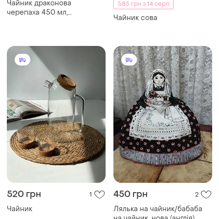
Чайник драконова
585 грн з 14 серп
черепаха 450 мл,
Чайник сова
спеціальний чайник для
заварювання китайського
чаю, традиційний
китайський чайник
520 грн
450 грн
1
2
Чайник
Лялька на чайник/бабаба
на чайник. нова (англія)