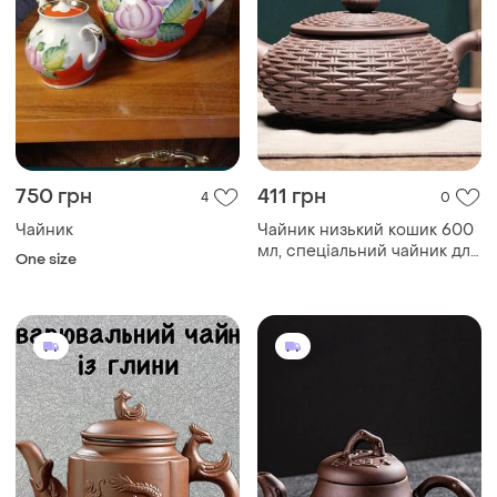
750 грн
411 грн
4
0
Чайник
Чайник низький кошик 600
мл, спеціальний чайник для
One size
заварювання китайського
чаю, традиційний
китайський чайник