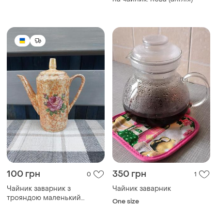
100 грн
350 грн
0
1
Чайник заварник з
Чайник заварник
трояндою маленький
One size
чайничок чайник для
заварки