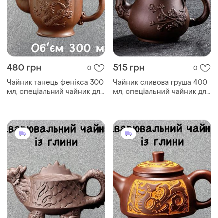
480 грн
515 грн
0
0
Чайник танець фенікса 300
Чайник сливова груша 400
мл, спеціальний чайник для
мл, спеціальний чайник для
заварювання китайського
заварювання китайського
чаю, традиційний
чаю, традиційний
китайський чайник
китайський чайник