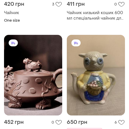
420 грн
411 грн
3
0
Чайник
Чайник низький кошик 600
мл спеціальний чайник для
One size
заварювання китайського
чаю, традиційний
китайський чайник
452 грн
650 грн
0
6