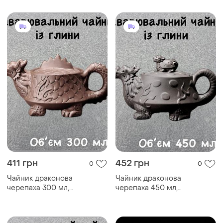
чаю, традиційний
китайський чайник
411 грн
452 грн
0
0
Чайник драконова
Чайник драконова
черепаха 300 мл,
черепаха 450 мл,
спеціальний чайник для
спеціальний чайник для
заварювання китайського
заварювання китайського
чаю, традиційний
чаю, традиційний