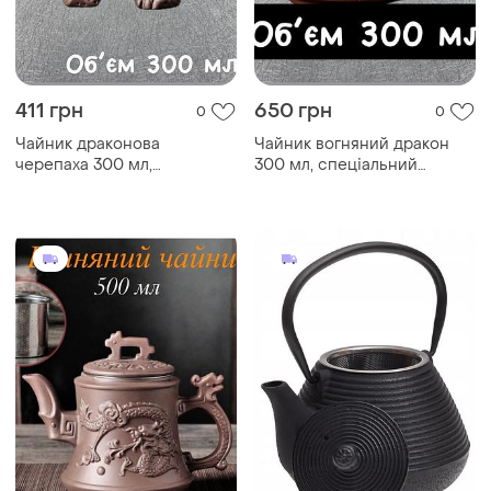
411 грн
650 грн
0
0
Чайник драконова
Чайник вогняний дракон
черепаха 300 мл,
300 мл, спеціальний
спеціальний чайник для
чайник для заварювання
заварювання китайського
китайського чаю,
чаю, традиційний
традиційний китайський
китайський чайник
чайник