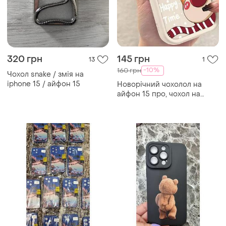
320 грн
145 грн
13
1
-10%
160 грн
Чохол snake / змія на
iphone 15 / айфон 15
Новорічний чохолол на
айфон 15 про, чохол на
iphone 15 pro