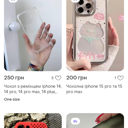
250 грн
200 грн
5
1
Чохол з ремінцем iphone 14,
Чохолна iphone 15 pro та 15
14 pro, 14 pro max, 14 plus,
pro max
15, 15 pro, 15 plus, 15 promax
One size