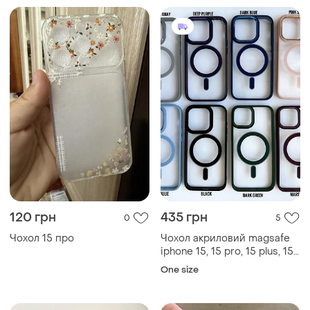
120 грн
435 грн
0
5
Чохол 15 про
Чохол акриловий magsafe
iphone 15, 15 pro, 15 plus, 15
pro max
One size