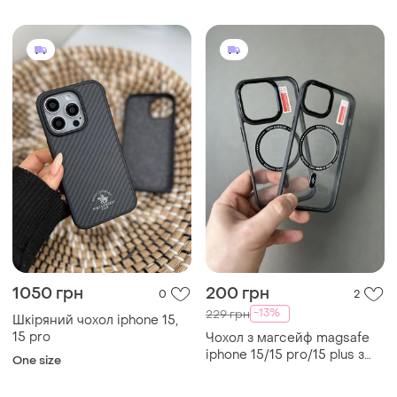
1050 грн
200 грн
0
2
-13%
229 грн
Шкіряний чохол iphone 15,
15 pro
Чохол з магсейф magsafe
iphone 15/15 pro/15 plus з
One size
магнітним кільцем чорний