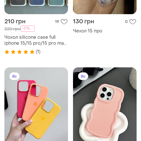
210 грн
130 грн
19
0
-5%
220 грн
Чехол 15 про
Чохол silicone case full
iphone 15/15 pro/15 pro max/
15 plus силіконовий кейс
(1)