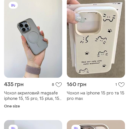
435 грн
160 грн
8
1
Чохол акриловий magsafe
Чохол на iphone 15 pro та 15
iphone 15, 15 pro, 15 plus, 15
pro max
pro max
One size