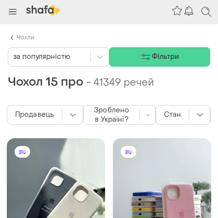
Чохли
за популярністю
Фільтри
Чохол 15 про
-
41349 речей
Зроблено
Продавець
Стан
в Україні?