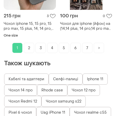
215 грн
100 грн
3
0
Чохол iphone 15, 15 pro, 15
Чохол для iphone (йфон) на
pro max, 15 plus, 14, 14 pro,
(14,14 plus, 14 pro,14 pro max,
14 pro max, 14 plus
15, 15 pro, 15 plus, 15 pro м
One size
1
2
3
4
5
6
7
>
Також шукають
Кабелі та адаптери
Селфі-палиці
Iphone 11
Чохол 14 про
Rhode case
Чохол 12 про
Чохол Redmi 12
Чохол samsung s22
Pixel 6 чохол
Uag iPhone 11
Чохол realme c55