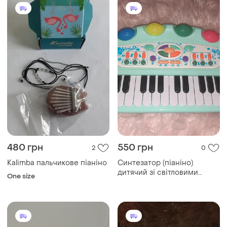
480 грн
550 грн
2
0
Kalimba пальчикове піаніно
Синтезатор (піаніно)
дитячий зі світловими
One size
ефектами