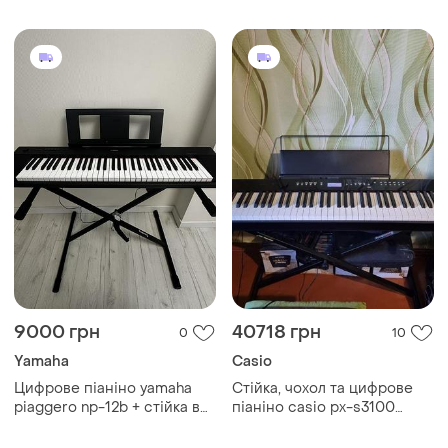
портативне цифрове
піаніно
9000 грн
40718 грн
0
10
Yamaha
Casio
Цифрове піаніно yamaha
Стійка, чохол та цифрове
piaggero np-12b + стійка в
піаніно casio px-s3100
подарунок
сінтезатор чорний