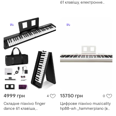
61 клавішу, електронне
фортепіано, синтезатор з
акумулятором
4999 грн
15750 грн
4
0
Складне піаніно finger
Цифрове піаніно musicality
dance 61 клавіша,
hp88-wh _hammerpiano (в
електронне bluetooth midi,
комплекті з чохлом)