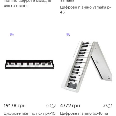
Yamaha
Піаніно цифрове складне
для навчання
Цифрове піаніно yamaha p-
45
19178 грн
4772 грн
0
3
Цифрове піаніно nux npk-10
Цифрове піаніно bx-18 на