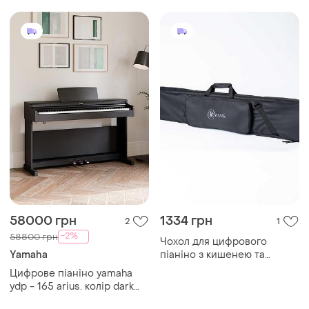
58000 грн
1334 грн
2
1
-2%
58800 грн
Чохол для цифрового
Yamaha
піаніно з кишенею та
ременем рчк-1 renesans
Цифрове піаніно yamaha
ydp - 165 arius. колір dark
rosewood. новий