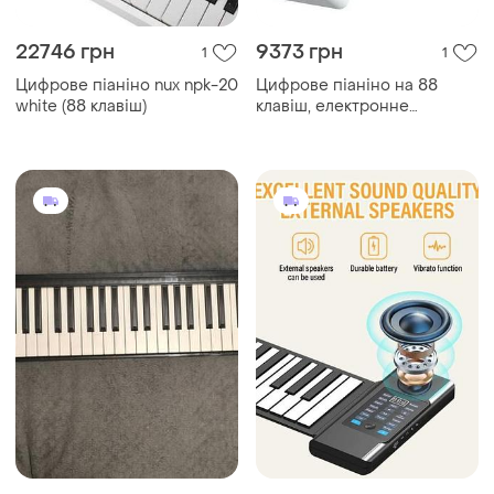
22746 грн
9373 грн
1
1
Цифрове піаніно nux npk-20
Цифрове піаніно на 88
white (88 клавіш)
клавіш, електронне
фортепіано wersi88 (bx-20)
з bluetooth — білий