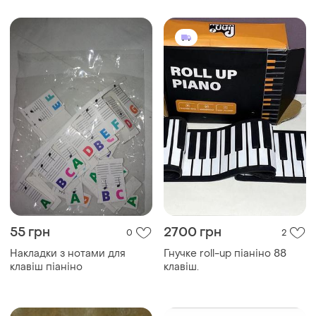
інструмент.
55 грн
2700 грн
0
2
Накладки з нотами для
Гнучке roll-up піаніно 88
клавіш піаніно
клавіш.