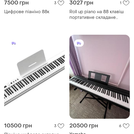
7500 грн
3027 грн
3
1
Цифрове піаніно 88к
Roll up piano на 88 клавіш
портативне складане
піаніно для навчання гри
або розваг удома та в
дорозі
10500 грн
20500 грн
3
6