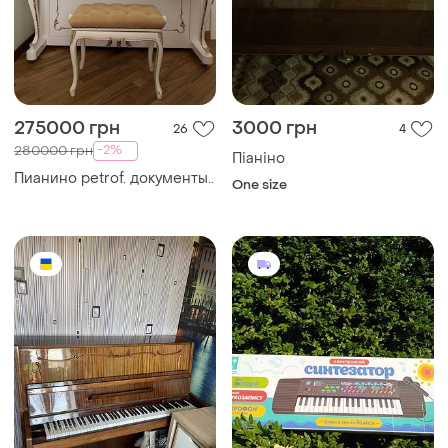
275000 грн
3000 грн
26
4
-2%
280000 грн
Піаніно
Пианино petrof. документы..
One size