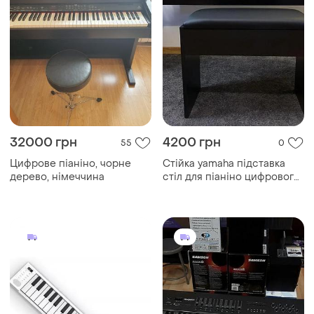
32000 грн
4200 грн
55
0
Цифрове піаніно, чорне
Стійка yamaha підставка
дерево, німеччина
стіл для піаніно цифрового
синтезатора надійна якісна