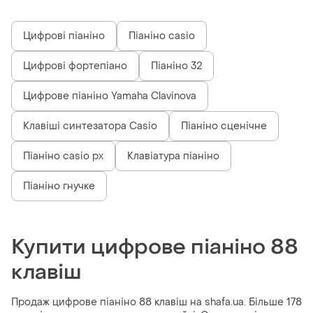
Цифрові піаніно
Піаніно casio
Цифрові фортепіано
Піаніно 32
Цифрове піаніно Yamaha Clavinova
Клавіші синтезатора Casio
Піаніно сценічне
Піаніно casio px
Клавіатура піаніно
Піаніно гнучке
Купити цифрове піаніно 88
клавіш
Продаж цифрове піаніно 88 клавіш на shafa.ua. Більше 178