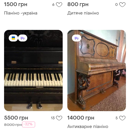
1500 грн
800 грн
6
0
Піаніно -україна
Дитяче піаніно
5500 грн
14000 грн
13
5
-32%
8000 грн
Антикварне піаніно