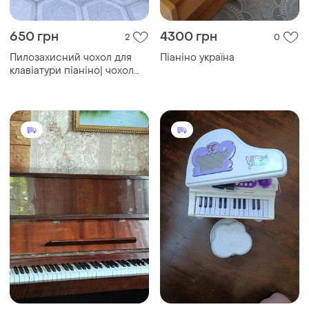
650 грн
4300 грн
2
0
Пилозахисний чохол для
Піаніно україна
клавіатури піаніно| чохол
для фортепіано| пильник
для піаніно