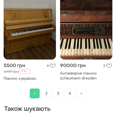
5500 грн
90000 грн
4
2
-9%
5999 грн
Антикварне піаніно
scheumann dresden
Піаніно «україна»
1
2
3
4
>
Також шукають