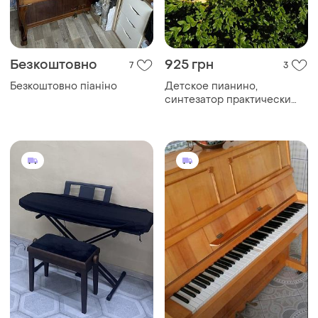
Безкоштовно
925 грн
7
3
Безкоштовно піаніно
Детское пианино,
синтезатор практически
новое