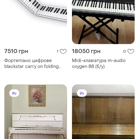
7510 грн
18050 грн
1
0
Фортепіано цифрове
Midi-клавіатура m-audio
blackstar carry on folding
oxygen 88 (б/у)
piano touch 49