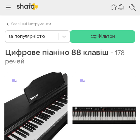
Клавішні інструменти
за популярністю
Фільтри
Цифрове піаніно 88 клавіш
-
178
речей