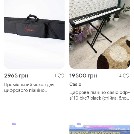
2965 грн
19500 грн
1
4
Casio
Преміальний чохол для
цифрового піаніно
Цифрове піаніно casio cdp-
(утеплений) ркк-1 renesans
s110 bkc7 black (стійка, блок
живлення, пюпітр)