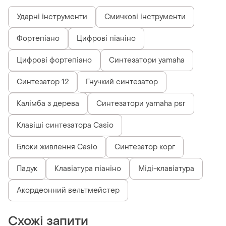
Ударні інструменти
Смичкові інструменти
Фортепіано
Цифрові піаніно
Цифрові фортепіано
Синтезатори yamaha
Синтезатор 12
Гнучкий синтезатор
Калімба з дерева
Синтезатори yamaha psr
Клавіші синтезатора Casio
Блоки живлення Casio
Синтезатор корг
Падук
Клавіатура піаніно
Міді-клавіатура
Акордеонний вельтмейстер
Схожі запити