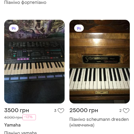
Піаніно фортепіано
3500 грн
25000 грн
3
2
-13%
4000 грн
Піаніно scheumann dresden
Yamaha
(німеччина)
Піаніно yamaha