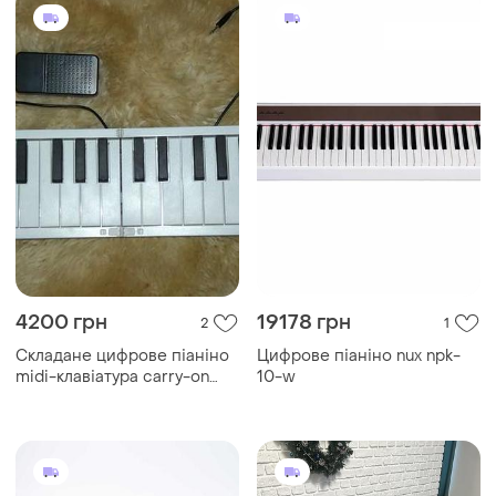
4200 грн
19178 грн
2
1
Складане цифрове піаніно
Цифрове піаніно nux npk-
midi-клавіатура carry-on
10-w
folding piano 49