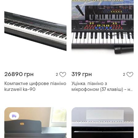
26890 грн
319 грн
2
2
Компактне цифрове піаніно
Уцінка. піаніно з
kurzweil ka-90
мікрофоном (37 клавіш) - не
всі кнопки та клавіші
працюють та тріщина
пластику збоку