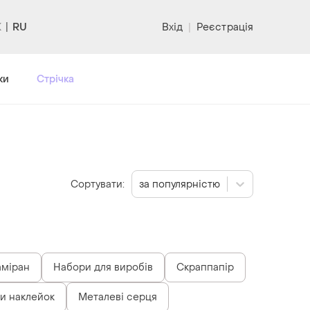
RU
Вхід
|
Реєстрація
ки
Стрічка
Сортувати:
за популярністю
аміран
Набори для виробів
Скраппапір
и наклейок
Металеві серця