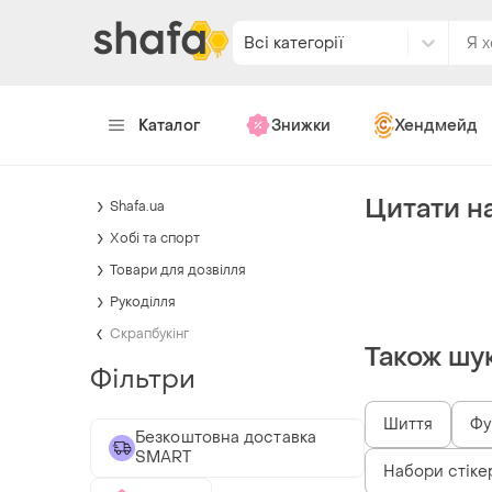
Всі категорії
Каталог
Знижки
Хендмейд
Цитати н
Shafa.ua
Хобі та спорт
Товари для дозвілля
Рукоділля
Скрапбукінг
Також шу
Фільтри
Шиття
Фу
Безкоштовна доставка
SMART
Набори стіке