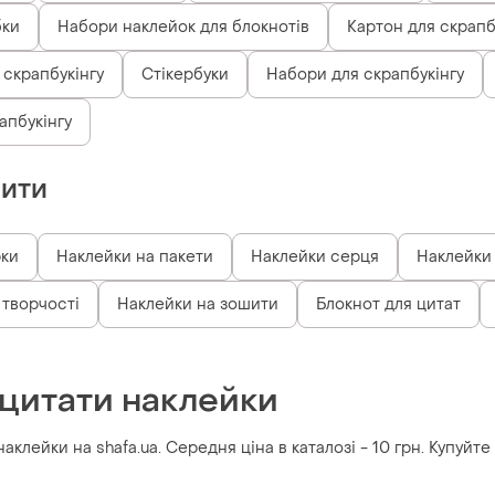
бки
Набори наклейок для блокнотів
Картон для скрапб
 скрапбукінгу
Стікербуки
Набори для скрапбукінгу
апбукінгу
пити
рки
Наклейки на пакети
Наклейки серця
Наклейки
 творчості
Наклейки на зошити
Блокнот для цитат
 цитати наклейки
аклейки на shafa.ua. Середня ціна в каталозі - 10 грн. Купуйт