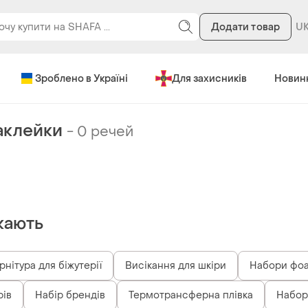
Додати товар
Зроблено в Україні
Для захисників
Новин
аклейки
-
0 речей
кають
рнітура для біжутерії
Висікання для шкіри
Набори фо
рів
Набір брендів
Термотрансферна плівка
Набор