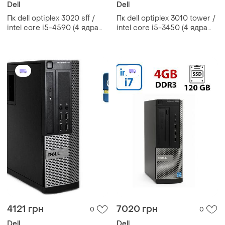
Dell
Dell
Пк dell optiplex 3020 sff /
Пк dell optiplex 3010 tower /
intel core i5-4590 (4 ядра
intel core i5-3450 (4 ядра
по 3.3 - 3.7 ghz) / 8 gb ddr3 /
по 3.1 - 3.5 ghz) / 8 gb ddr3 /
500 gb hdd / intel hd
128 gb ssd / nvidia geforce
graphics 4600 /
8400 gs, 512
4121 грн
7020 грн
0
0
Dell
Dell