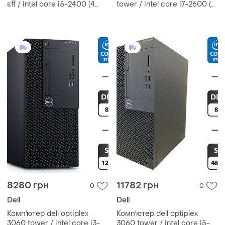
sff / intel core i5-2400 (4
tower / intel core i7-2600 (4
ядра по 3.1 - 3.4 ghz) / 16 gb
(8) ядра по 3.4 - 3.8 ghz) / 16
ddr3 / 500 gb hdd / intel hd
gb ddr3 / 500 gb ssd / nvidia
graphics 2000
geforce
8280 грн
11782 грн
0
0
Dell
Dell
Комп'ютер dell optiplex
Комп'ютер dell optiplex
3060 tower / intel core i3-
3060 tower / intel core i5-