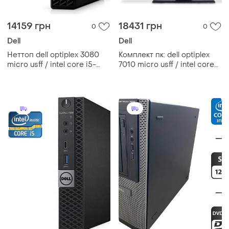
14159 грн
18431 грн
0
0
Dell
Dell
Неттоп dell optiplex 3080
Комплект пк: dell optiplex
micro usff / intel core i5-
7010 micro usff / intel core
10500t (6 (12) ядер по 2.3 -
i3-13100t (4 (8) ядра по 2.5 -
3.8 ghz) / 16 gb ddr4 / 256 gb
4.2 ghz) / 8 gb ddr4 / 512 gb
ssd / intel uhd
ssd / intel