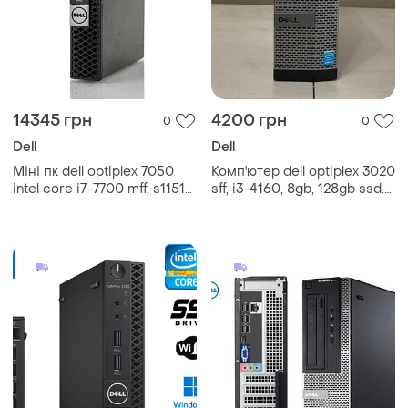
14345 грн
4200 грн
0
0
Dell
Dell
Міні пк dell optiplex 7050
Комп'ютер dell optiplex 3020
intel core i7-7700 mff, s1151
sff, i3-4160, 8gb, 128gb ssd.
бв
гарантія