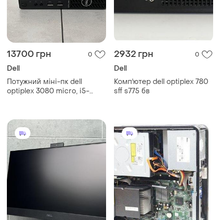
13700 грн
2932 грн
0
0
Dell
Dell
Потужний міні-пк dell
Комп'ютер dell optiplex 780
optiplex 3080 micro, i5-
sff s775 бв
10500t, 16gb ddr4, 512gb
ssd + 500gb hdd