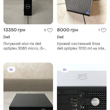
13350 грн
8000 грн
0
1
Dell
Dell
Потужний міні-пк dell
Ігровий системний блок
optiplex 3080 micro, i5-
dell optiplex 7010 mt на intel
10600t, 16gb ddr4, 256gb
core i7
ssd + 500gb hdd, wi-fi