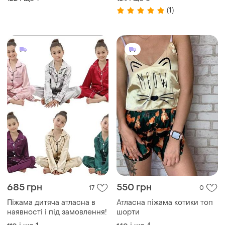
квіти
(1)
685 грн
550 грн
17
0
Піжама дитяча атласна в
Атласна піжама котики топ
наявності і під замовлення!
шорти