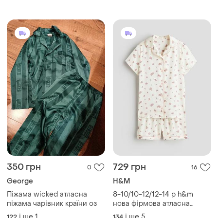
350 грн
729 грн
0
16
George
H&M
Піжама wicked атласна
8-10/10-12/12-14 р h&m
піжама чарівник країни оз
нова фірмова атласна
піжама дівчинці підлітку
і ще
1
і ще
5
122
134