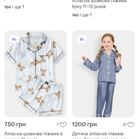
Атласна шовкова піжама
lipsy 11-12 років
і ще
1
164
і ще
1
146
750 грн
1200 грн
1
0
Атласна шовкова піжама в
Дитяча атласна піжама