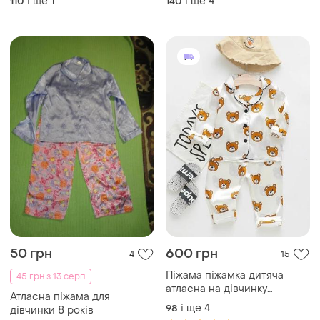
і ще
1
і ще
4
110
140
50 грн
600 грн
4
15
Піжама піжамка дитяча
45 грн з 13 серп
атласна на дівчинку
Атласна піжама для
хлопчика
і ще
4
98
дівчинки 8 років