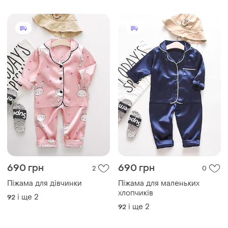
690 грн
690 грн
2
0
Піжама для дівчинки
Піжама для маленьких
хлопчиків
і ще
2
92
і ще
2
92