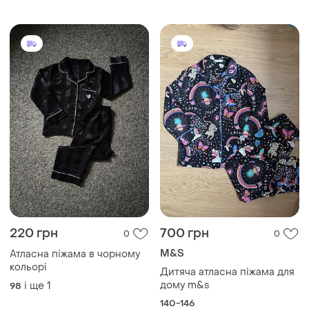
220 грн
700 грн
0
0
M&S
Атласна піжама в чорному
кольорі
Дитяча атласна піжама для
дому m&s
і ще
1
98
140-146