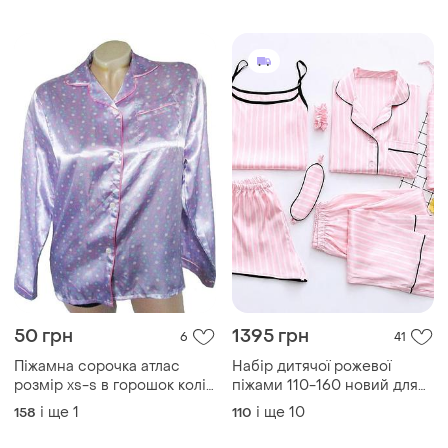
50 грн
1395 грн
6
41
Піжамна сорочка атлас
Набір дитячої рожевої
розмір xs-s в горошок колір
піжами 110-160 новий для
бузковий піжама б/у
дівчинки
і ще
1
і ще
10
158
110