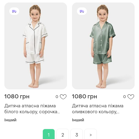
1080 грн
1080 грн
0
0
Дитяча атласна піжама
Дитяча атласна піжама
білого кольору, сорочка
оливкового кольору,
шорти, розміри (80–152) 128
сорочка шорти, розміри
Інший
Інший
(80–152) 122
1
2
3
>