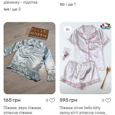
дівчинку - підлітка
і ще
1
110
і ще
2
164
165 грн
595 грн
0
0
Піжама, верх піжами,
Піжама літня hello kitty
атласна піжама.
хелоу кітті атласна тонка