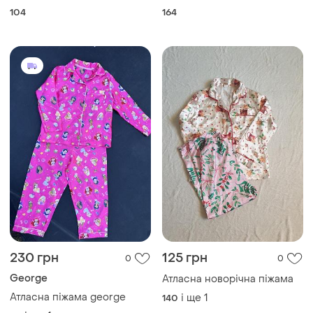
розмір s сорочка і шорти
104
164
230 грн
125 грн
0
0
George
Атласна новорічна піжама
Атласна піжама george
і ще
1
140