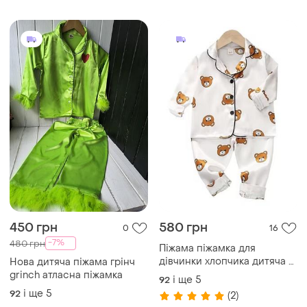
450 грн
580 грн
0
16
-7%
480 грн
Піжама піжамка для
дівчинки хлопчика дитяча з
Нова дитяча піжама грінч
ведмедиками атласна
grinch атласна піжамка
і ще
5
92
і ще
5
92
(2)