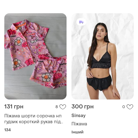
шовкова піжама
131 грн
300 грн
8
0
Sinsay
Піжама шорти сорочка нп
гудзик короткий рукав під
Піжама
атлас 9р
134
Інший