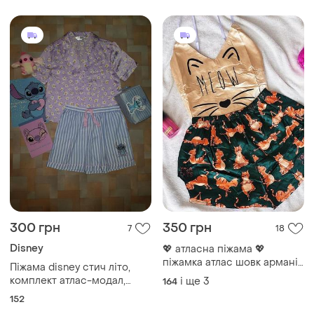
300 грн
350 грн
7
18
Disney
💖 атласна піжама 💖
піжамка атлас шовк армані
Піжама disney стич літо,
🔥 шорти майка котик
комплект атлас-модал,
і ще
3
164
котики йога
stitch 2xs розмір 152 см
152
підліток