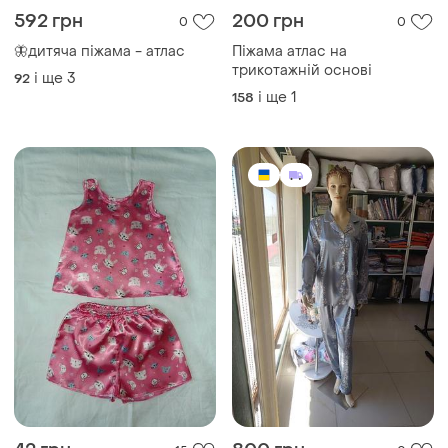
592 грн
200 грн
0
0
🦋дитяча піжама - атлас
Піжама атлас на
трикотажній основі
і ще
3
92
і ще
1
158