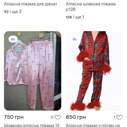
Атласна піжама для дівчат
Атласна шовкова піжама
р.128
і ще
3
92
і ще
1
128
750 грн
850 грн
0
1
Шовкова атласна піжама 12
Атласна піжама з пірʼям на