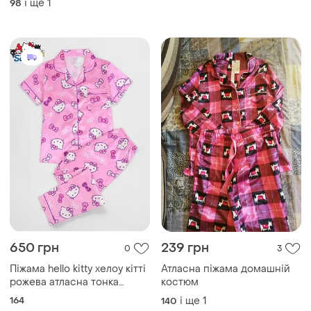
і ще
1
98
650 грн
239 грн
0
3
Піжама hello kitty хелоу кітті
Атласна піжама домашній
рожева атласна тонка
костюм
розмір s
164
і ще
1
140