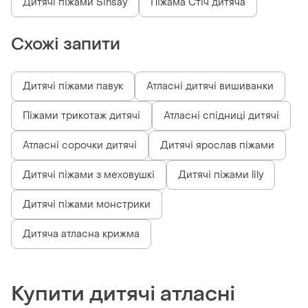
Дитячі піжами Sinsay
Піжама Стіч дитяча
Схожі запити
Дитячі піжами павук
Атласні дитячі вишиванки
Піжами трикотаж дитячі
Атласні спідниці дитячі
Атласні сорочки дитячі
Дитячі ярослав піжами
Дитячі піжами з меховушкі
Дитячі піжами lily
Дитячі піжами монстрики
Дитяча атласна крижма
Купити дитячі атласні