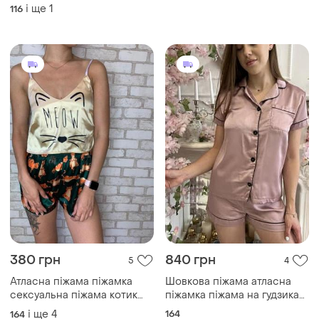
красива піжама
і ще
1
116
380 грн
840 грн
5
4
Атласна піжама піжамка
Шовкова піжама атласна
сексуальна піжама котик
піжамка піжама на гудзиках
піжама з котиком шорти
кофта шорти сорочка
і ще
4
164
164