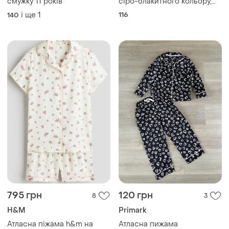
смужку 11 років
сіро-блакитного кольору,
сорочка та штани, розміри
і ще
1
116
140
(80–152)
795 грн
120 грн
8
3
H&M
Primark
Атласна піжама h&m на
Атласна пижама