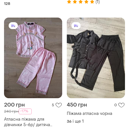
(1)
128
200 грн
450 грн
5
0
-17%
240 грн
Піжама атласна чорна
Атласна піжама для
і ще
1
36
дівчинки 5-6р/ дитяча