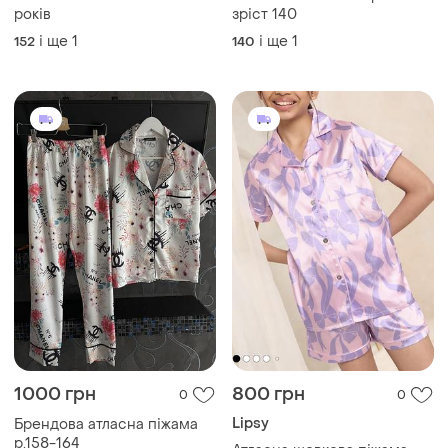
років
зріст 140
і ще
1
і ще
1
152
140
1000 грн
800 грн
0
0
Lipsy
Брендова атласна піжама
р.158-164