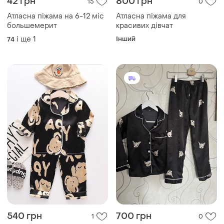
42 грн
800 грн
15
0
Атласна піжама на 6-12 міс
Атласна піжама для
большемерит
красивих дівчат
і ще
1
Інший
74
540 грн
700 грн
1
0