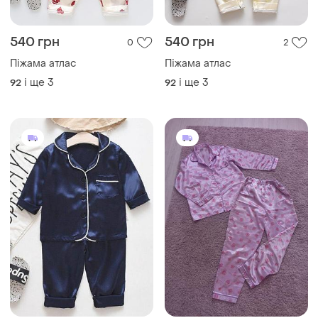
540 грн
540 грн
0
2
Піжама атлас
Піжама атлас
і ще
3
і ще
3
92
92