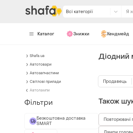
Всі категорії
Каталог
Знижки
Хендмейд
Діодний 
Shafa.ua
Автотовари
Автозапчастини
Продавець
Світлові прилади
Автолампи
Також шу
Фільтри
Безкоштовна доставка
Повторювачі 
SMART
Лампи головн