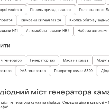
pel vectra b
Панель приладів ланос
Реле стартера Л
повітря
Звуковий сигнал газ 24
Кнопка обігріву заднь
 лампи H11
Автомобільні лампи HB3
Набори автоламп
пити
й генератор
Генератор заз
Маса на камаз
Модуль
ратора
УАЗ генератор
Генератор камаз 5320
Діод
діодний міст генератора кам
міст генератора камаз на shafa.ua. Середня ціна в каталозі - 
Шафа!