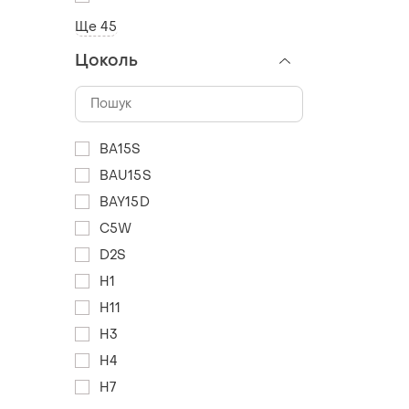
Ще 45
Цоколь
BA15S
BAU15S
BAY15D
C5W
D2S
H1
H11
H3
H4
H7