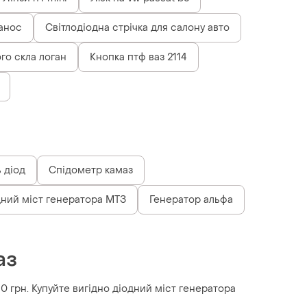
анос
Світлодіодна стрічка для салону авто
ого скла логан
Кнопка птф ваз 2114
 діод
Спідометр камаз
ний міст генератора МТЗ
Генератор альфа
аз
10 грн. Купуйте вигідно діодний міст генератора