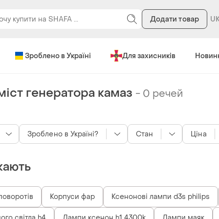
Додати товар
Зроблено в Україні
Для захисників
Новин
міст генератора камаз
-
0 речей
Зроблено в Україні?
Стан
Ціна
кають
поворотів
Корпуси фар
Ксенонові лампи d3s philips
ого світла h4
Лампи ксенон h1 4300k
Лампи маяк