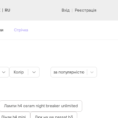
RU
Вхід
|
Реєстрація
ки
Стрічка
Колір
за популярністю
Лампи h4 osram night breaker unlimited
Лінзи h4 mini
Люк на vw passat b3