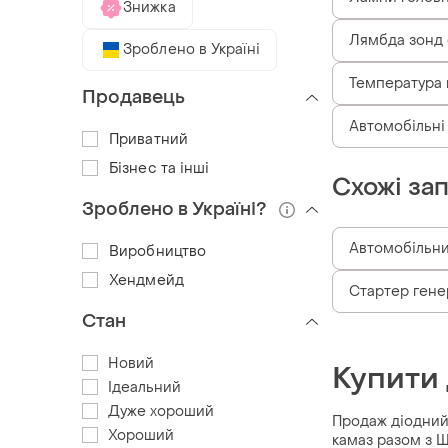
Знижка
Лямбда зонд o
Зроблено в Україні
Температура 
Продавець
Автомобільні
Приватний
Бізнес та інші
Схожі за
Зроблено в Україні?
Автомобільни
Виробництво
Хендмейд
Стартер гене
Стан
Новий
Купити 
Ідеальний
Дуже хороший
Продаж діодний 
Хороший
камаз разом з 