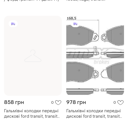
connect/volvo c30, c70, s40,
v50 woking — (wk1138)
858 грн
978 грн
0
0
Гальмівні колодки передні
Гальмівні колодки передні
дискові ford transit, transit
дискові ford transit, transit
tourneo tomex — (tx 11-92)
tourneo tomex — (tx 12-61)