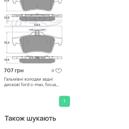
707 грн
0
Гальмівні колодки задні
дискові ford c-max, focus,
kuga, tourneo connect,
transit connect tomex — (tx
14-28)
1
Також шукають