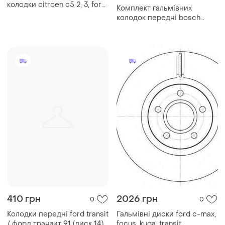
колодки citroen c5 2, 3, ford
Комплект гальмівних
focus 2, 3, kuga 2, transit,
колодок передні bosch
mazda 3, 5
986494047 (з
шумопоглинаючою
пластиною), ford transit
2.0d-2.4d
410 грн
2026 грн
0
0
Колодки передні ford transit
Гальмівні диски ford c-max,
/ форд транзит 91 (диск 14)
focus, kuga, transit