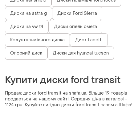
Диски fiat shield
Диски гальмівні ford focus
Диски на astra g
Диски Ford Sierra
Диски на vw t4
Диски опель омега
Кожух гальмівного диска
Диск Lacetti
Опорний диск
Диски для hyundai tucson
Купити диски ford transit
Продаж диски ford transit на shafa.ua. Більше 19 товарів
продається на нашому сайті. Середня ціна в каталозі -
1124 грн. Купуйте вигідно диски ford transit разом з Шафа!