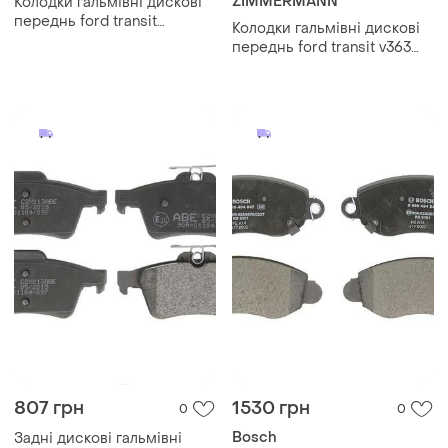
ZIMMERMANN
Колодки гальмівні дискові
переднь ford transit
Колодки гальмівні дискові
автобус (fd_ _, fb_ _, fs_ _, fz_
переднь ford transit v363
_, fc_ _) 2.4 2000.01-2006.05
платформа/шасі (fed, ffd) 2.2
2013.08- zi 25602.170.3
807 грн
1530 грн
0
0
Bosch
Задні дискові гальмівні