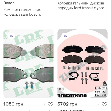
Bosch
Колодки гальмівні дискові
переднь ford transit фургон
Комплект гальмівних
(t_ _) 2.0 1985.09-1992.09 pr
колодок задні bosch
5000-0450
986494796 (з
шумопоглинаючою
пластиною), mercedes 123
(w123) ford tourneo custom
v362
1050 грн
3702 грн
0
0