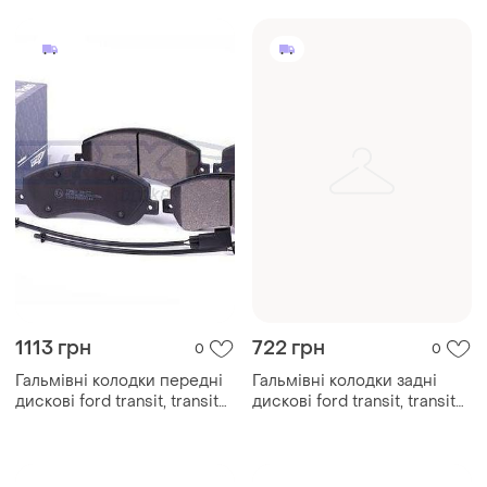
1113 грн
722 грн
0
0
Гальмівні колодки передні
Гальмівні колодки задні
дискові ford transit, transit
дискові ford transit, transit
tourneo / vw amaroktomex —
tourneo/iveco daily tomex —
(tx 14-77)
(tx 15-11)