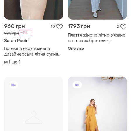
960 грн
1793 грн
10
2
-4%
990 грн
Плаття жіноче літнє в'язане
Sarah Pacini
на тонких бретелях,
дизайнерське, молочне
Богемна ексклюзивна
One size
дизайнерська літня сукня
sarah pacini італія one size
і ще
1
M