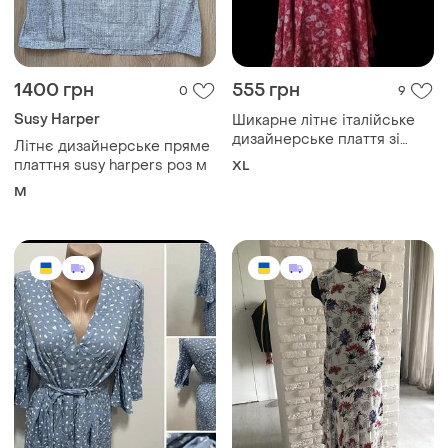
1400 грн
555 грн
0
9
Susy Harper
Шикарне літнє італійське
дизайнерське плаття зі
Літнє дизайнерське пряме
100% натурального шовку
платтня susy harpers роз м
XL
M