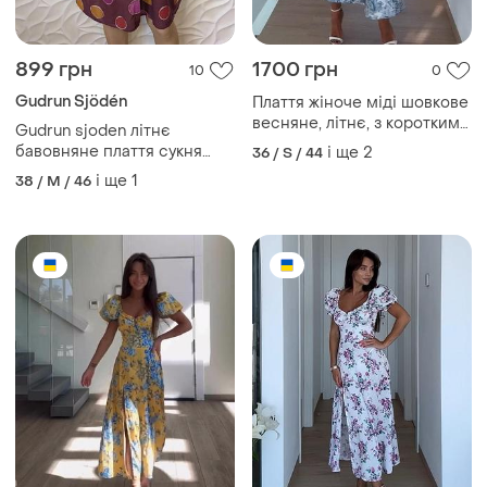
899 грн
1700 грн
10
0
Gudrun Sjödén
Плаття жіноче міді шовкове
весняне, літнє, з короткими
Gudrun sjoden літнє
рукавами, дизайнерське
бавовняне плаття сукня
і ще
2
36 / S / 44
блакитне принт
бавовна міді дизайнерська
і ще
1
38 / M / 46
на гудзиках оверсайз