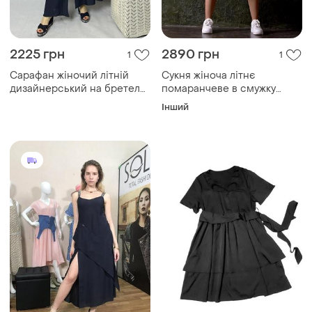
2225 грн
2890 грн
1
1
Сарафан жіночий літній
Сукня жіноча літнє
дизайнерський на бретелях
помаранчеве в смужку
синій modna kazka
стильне дизайнерське pari
Інший
mksh2494-4
апельсин mkpr654