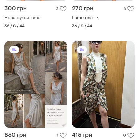
300 грн
270 грн
3
6
Нова сукня lume
Lume плаття
36 / S / 44
36 / S / 44
850 грн
415 грн
1
0