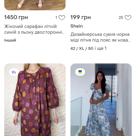
1450 грн
199 грн
1
25
Shein
Жіночий сарафан літній
синій з льону двосторонній
Дизайнерська сукня чорна
дизайнерський solh
міді літня під пояс як нова
Інший
mksh2494-4
р 1xl батал
і ще
1
42 / XL / 50