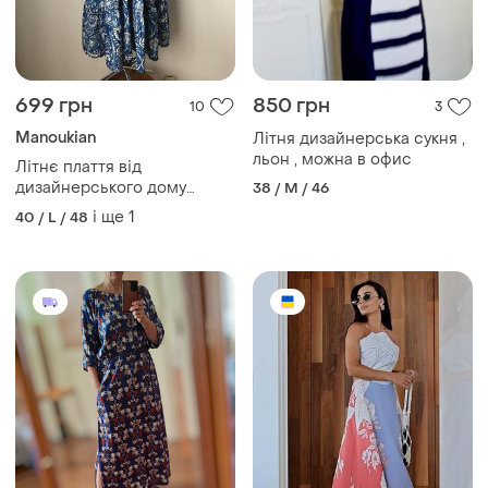
699 грн
850 грн
10
3
Manoukian
Літня дизайнерська сукня ,
льон , можна в офис
Літнє плаття від
дизайнерського дому
38 / M / 46
manoukian, розмір l
і ще
1
40 / L / 48