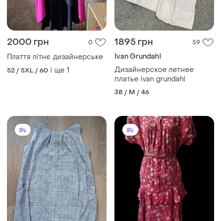
2000 грн
1895 грн
0
59
Ivan Grundahl
Плаття літнє дизайнерське
Дизайнерское летнее
і ще
1
52 / 5XL / 60
платье ivan grundahl
38 / M / 46