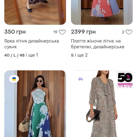
350 грн
2399 грн
19
2
Ярка літня дизайнерська
Плаття жіноче літнє на
сукня.
бретелях, дизайнерське
і ще
1
і ще
2
40 / L / 48
S