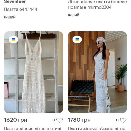
Seventeen
Літнє жіноче плаття бежеве
ricamare mkrmd2304
Плаття 644.1444
Інший
Інший
1620 грн
1780 грн
0
0
Плаття жіноче літнє в стилі
Плаття жіноче в'язане літнє