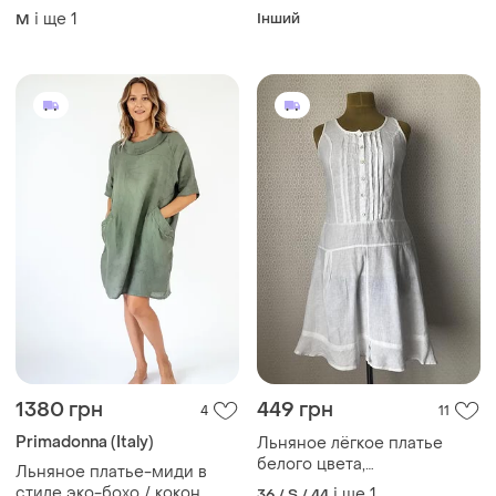
бренд дизайнерское с
вишивкою короткий rica
і ще
1
Інший
M
бирками размер m,l указан
mare mkrm1278
размер і 46
1380 грн
449 грн
4
11
Primadonna (Italy)
Льняное лёгкое платье
белого цвета,
Льняное платье-миди в
дизайнерский пошив,
стиле эко-бохо / кокон
і ще
1
36 / S / 44