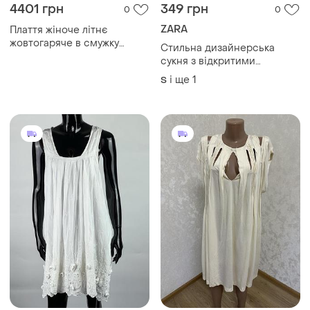
4401 грн
349 грн
0
0
ZARA
Плаття жіноче літнє
жовтогаряче в смужку
Стильна дизайнерська
дизайнерське modna kazka
сукня з відкритими
апельсин mkpr654 mkpr654
плечима та геометричним
і ще
1
S
48
візерунком для створення
витонченого, жіночного та
незабутнього літнього
образу