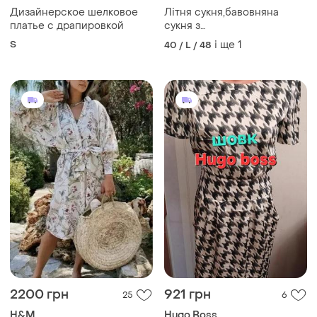
Дизайнерское шелковое
Літня сукня,бавовняна
платье с драпировкой
сукня з
квітами,дизайнерська
S
і ще
1
40 / L / 48
сукня,сукня з бавовни,легка
сукня
2200 грн
921 грн
25
6
H&M
Hugo Boss