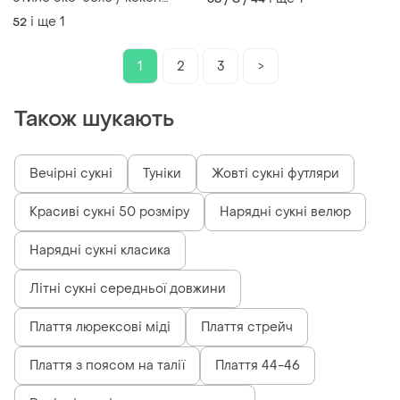
размер s-m
(100% лен)
і ще
1
52
1
2
3
>
Також шукають
Вечірні сукні
Туніки
Жовті сукні футляри
Красиві сукні 50 розміру
Нарядні сукні велюр
Нарядні сукні класика
Літні сукні середньої довжини
Плаття люрексові міді
Плаття стрейч
Плаття з поясом на талії
Плаття 44-46