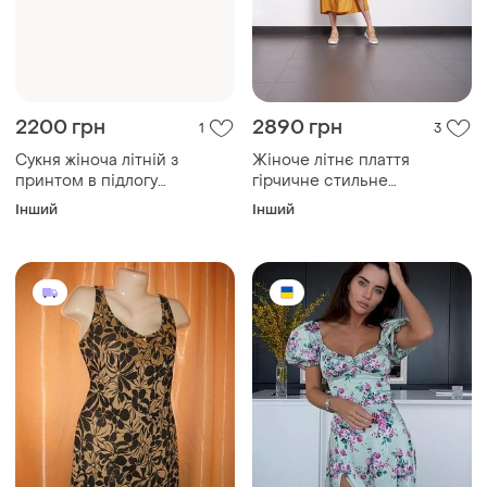
2200 грн
2890 грн
1
3
Сукня жіноча літній з
Жіноче літнє плаття
принтом в підлогу
гірчичне стильне
дизайнерське solh
дизайнерське pari тейлор
Інший
Інший
mksh2430
mkpr2529