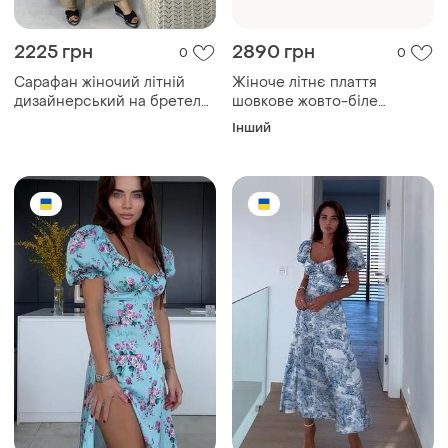
2225 грн
2890 грн
0
0
Сарафан жіночий літній
Жіноче літнє плаття
дизайнерський на бретелях
шовкове жовто-біле
бежевий лаудж modna kazka
дизайнерське ошатне pari
Інший
mksh2494-4
іннеса мкргіппеѕѕа