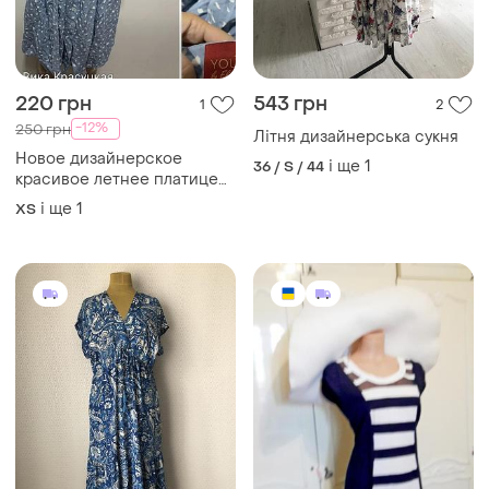
220 грн
543 грн
1
2
-12%
250 грн
Літня дизайнерська сукня
Новое дизайнерское
і ще
1
36 / S / 44
красивое летнее платице
xs-s.р122
і ще
1
ХS