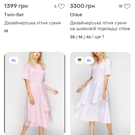
1399 грн
3300 грн
6
18
Twin-Set
Chloé
Дизайнерська літня сукня
Дизайнерська літня сукня
на шовковій підкладці chloe
M
і ще
1
38 / M / 46