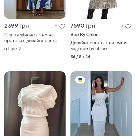
2399 грн
7590 грн
2
1
See By Chloe
Плаття жіноче літнє на
бретелях, дизайнерське
Дизайнерська літня сукня
міді see by chloe
і ще
2
S
36 / S / 44