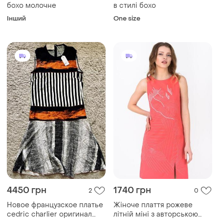
бохо молочне
в стилі бохо
Інший
One size
4450 грн
1740 грн
2
0
Новое французское платье
Жіноче плаття рожеве
cedric charlier оригинал
літній міні з авторською