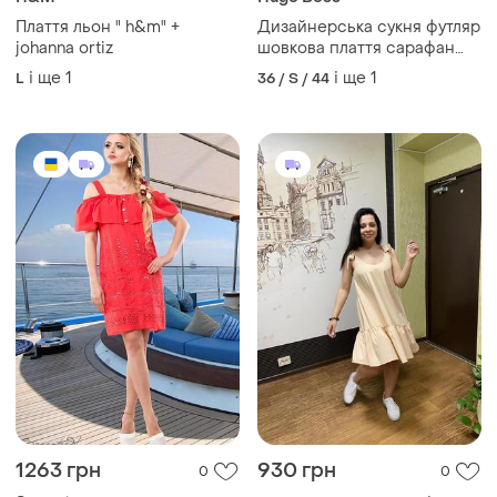
Плаття льон " h&m" +
Дизайнерська сукня футляр
johanna ortiz
шовкова плаття сарафан
літне xxs xs s m гусяча
і ще
1
і ще
1
L
36 / S / 44
лапка чорне сіре біле
1263 грн
930 грн
0
0