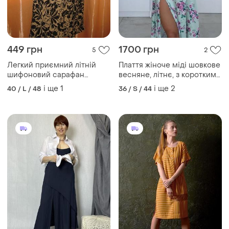
449 грн
1700 грн
5
2
Легкий приємний літній
Плаття жіноче міді шовкове
шифоновий сарафан
весняне, літнє, з короткими
дизайнерський двойний
рукавами, дизайнерське
і ще
1
і ще
2
40 / L / 48
36 / S / 44
сукня плаття міді до колін
фісташкове
jaunty