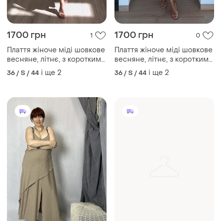
1700 грн
1700 грн
1
0
Плаття жіноче міді шовкове
Плаття жіноче міді шовкове
весняне, літнє, з короткими
весняне, літнє, з короткими
рукавами, дизайнерське
рукавами, дизайнерське
і ще
2
і ще
2
36 / S / 44
36 / S / 44
квіткове жовте
квіткове біле