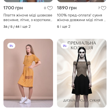
1700 грн
1890 грн
0
7
Плаття жіноче міді шовкове
100% пред-оплата! сукня
весняне, літнє, з короткими
жіноча довжини міді літня з
рукавами, дизайнерське
коротким рукавом-
і ще
2
і ще
2
36 / S / 44
S
блакитне принт
ліхтариком, дизайнерське,