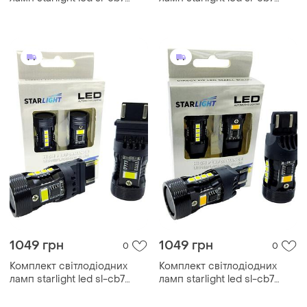
canbus p21/5w bay15d white
canbus p27w (3156) w2.5x16d
6000k 12v
white 6000k 12v
1049 грн
1049 грн
0
0
Комплект світлодіодних
Комплект світлодіодних
ламп starlight led sl-cb7
ламп starlight led sl-cb7
canbus p27/7w (3157)
canbus w21/5w (7443)
w2,5x16q white 6000k 12v
w3x16q drl + поворот 12v