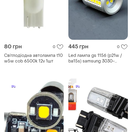
80 грн
445 грн
0
0
Світлодіодна автолампа t10
Led лампа gs 1156 (p21w /
w5w cob 6500k 12v 1шт
ba15s) samsung 3030-
45smd canbus 26w 9-22v
white