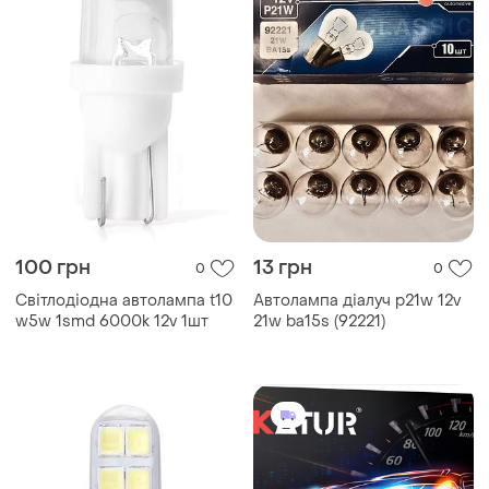
100 грн
13 грн
0
0
Світлодіодна автолампа t10
Автолампа діалуч p21w 12v
w5w 1smd 6000k 12v 1шт
21w ba15s (92221)