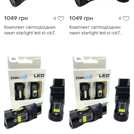
1049 грн
1049 грн
0
0
Комплект світлодіодних
Комплект світлодіодних
ламп starlight led sl-cb7
ламп starlight led sl-cb7
canbus pr21w ba15s red 12v
canbus pr21/5w bay15d red
12v