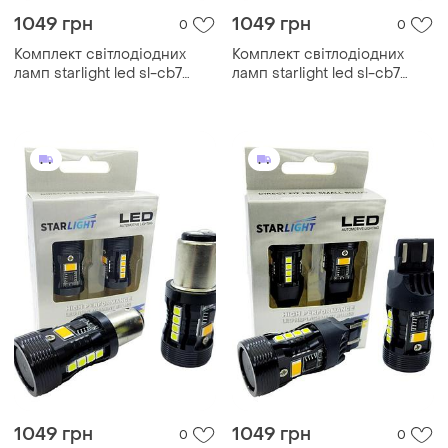
1049 грн
1049 грн
0
0
Комплект світлодіодних
Комплект світлодіодних
ламп starlight led sl-cb7
ламп starlight led sl-cb7
canbus p27w (3156) w2.5x16d
canbus p27/7w (3157)
white 6000k 12v
w2,5x16q white 6000k 12v
1049 грн
1049 грн
0
0