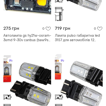
275 грн
719 грн
0
0
Автолампа gs hy21w-osram-
Лампа pulso габаритна led
3smd 9-30v canbus (baw9s)
3157 для автомобілів 12
жовтий
світлодіодів 50lm червона
9-36v w2.5x16q dm-11