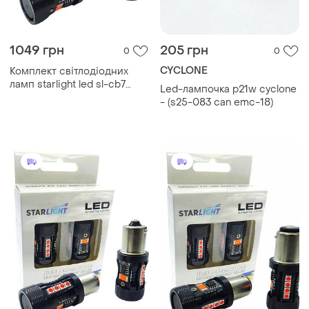
1049 грн
205 грн
0
0
CYCLONE
Комплект світлодіодних
ламп starlight led sl-cb7
Led-лампочка p21w cyclone
canbus pr21w ba15s red 12v
- (s25-083 can emc-18)