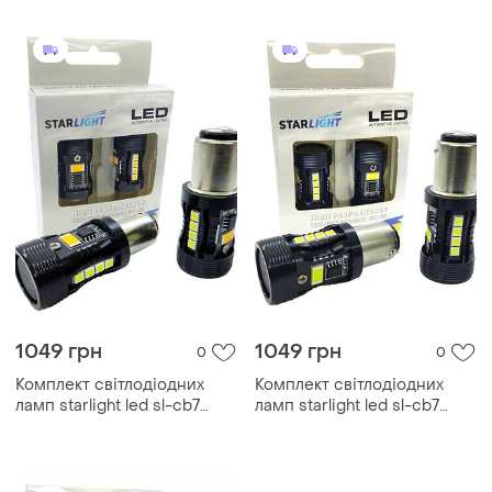
1049 грн
1049 грн
0
0
Комплект світлодіодних
Комплект світлодіодних
ламп starlight led sl-cb7
ламп starlight led sl-cb7
canbus p21/5w bay15d drl +
canbus p21/5w bay15d white
поворот 12v
6000k 12v