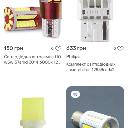
150 грн
633 грн
0
0
Philips
Світлодіодна автолампа t10
w5w 57smd 3014 6000k 12v
Комплект світлодіодних
1шт
ламп philips 12838redx2
w21w led 12 v red b2