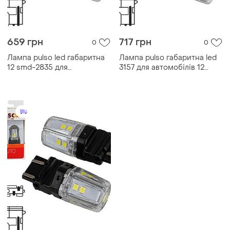
659 грн
717 грн
0
0
Лампа pulso led габаритна
Лампа pulso габаритна led
12 smd-2835 для
3157 для автомобілів 12
автомобілів 9-36v 100lm
світлодіодів 50lm червона
біле світло 2 контакти dm-11
9-36v w2.5x16q ve-33