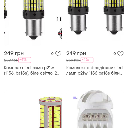
249 грн
249 грн
0
0
-4%
-4%
259 грн
259 грн
Комплект led-ламп p21w
Комплект світлодіодних led
(1156, ba15s), біле світло, 2
ламп p21w 1156 ba15s білий
шт.
2 шт.