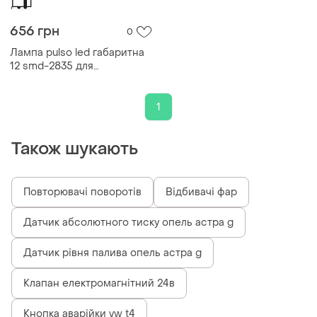
656 грн
0
Лампа pulso led габаритна
12 smd-2835 для
автомобілів 9-36v 100lm
біле світло 2 контакти ve-33
1
Також шукають
Повторювачі поворотів
Відбивачі фар
Датчик абсолютного тиску опель астра g
Датчик рівня палива опель астра g
Клапан електромагнітний 24в
Кнопка аварійки vw t4