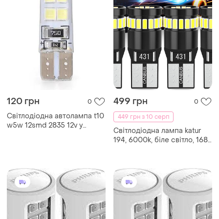
120 грн
499 грн
0
0
Світлодіодна автолампа t10
449 грн з 10 серп
w5w 12smd 2835 12v у
Світлодіодна лампа katur
силіконі 1шт
194, 6000k, біле світло, 168
2825 w5w t10, клинуватий,
24 * 3014, заміна
світлодіодних ламп, canbus,
без помилок, для
підсвічування