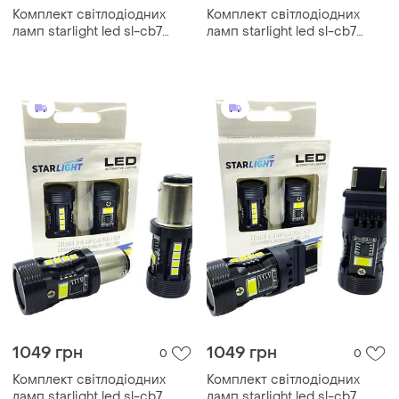
Комплект світлодіодних
Комплект світлодіодних
ламп starlight led sl-cb7
ламп starlight led sl-cb7
canbus p21/5w bay15d drl +
canbus w21/5w (7443)
поворот 12v
w3x16q drl + поворот 12v
1049 грн
1049 грн
0
0
Комплект світлодіодних
Комплект світлодіодних
ламп starlight led sl-cb7
ламп starlight led sl-cb7