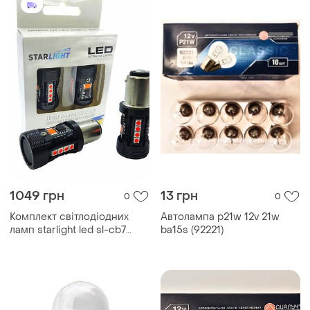
1049 грн
13 грн
0
0
Комплект світлодіодних
Автолампа p21w 12v 21w
ламп starlight led sl-cb7
ba15s (92221)
canbus pr21/5w bay15d red
12v