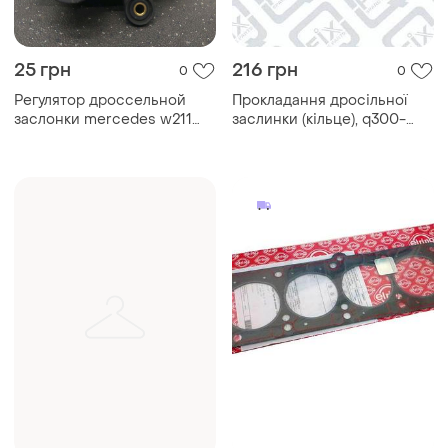
25 грн
216 грн
0
0
Регулятор дроссельной
Прокладання дросільної
заслонки mercedes w211
заслинки (кільце), q300-
a6111500794
1209