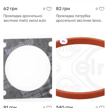
62 грн
82 грн
0
0
Прокладка дросельної
Прокладка патрубка
заслінки matiz seoul auto
дросельної заслінки lanos
"хароптторг"
91 грн
540 грн
0
0