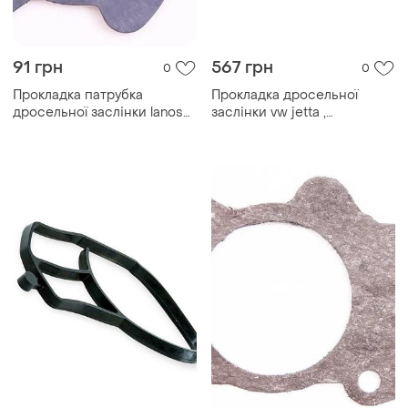
91 грн
567 грн
0
0
Прокладка патрубка
Прокладка дросельної
дросельної заслінки lanos
заслінки vw jetta ,
"sgg"
06f133073d