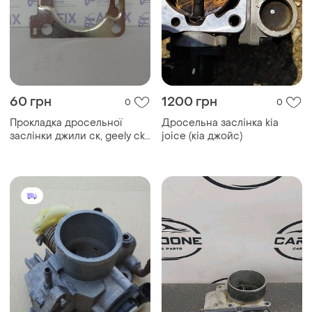
60 грн
1200 грн
0
0
Прокладка дросельної
Дросельна заслінка kia
заслінки джили ск, geely ck,
joice (кіа джойс)
джили мк, geely mk 1,5
e110301001