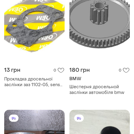
13 грн
180 грн
0
0
BMW
Прокладка дросельної
заслінки заз 1102-05, sens
Шестерня дросельной
1.3 ( elring 1.5 мм)
заслінки автомобіля bmw