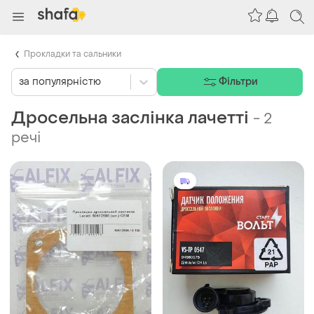
Прокладки та сальники
за популярністю
Фільтри
Дросельна заслінка лачетті
-
2
речі