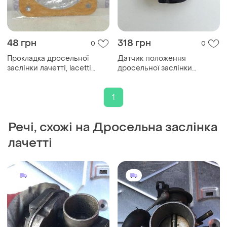
48 грн
318 грн
0
0
Прокладка дросельної
Датчик положення
заслінки лачетті, lacetti
дросельної заслінки
90412686
ланос,авео,лачетті
1
Речі, схожі на Дросельна заслінка
лачетті