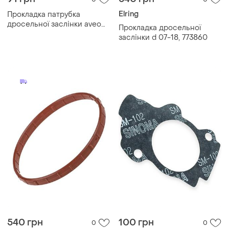
Elring
Прокладка патрубка
дросельної заслінки aveo
Прокладка дросельної
"sgg"
заслінки d 07-18, 773860
540 грн
100 грн
0
0