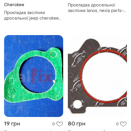
Cherokee
Прокладка дросельної
заслінки lanos, nexia parts-
Прокладка заслінки
mall
дросельної jeep cherokee
kl, 4884551aa
19 грн
80 грн
0
0