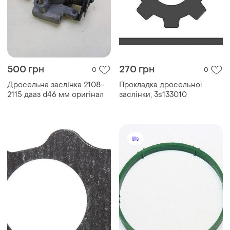
500 грн
270 грн
0
0
Дросельна заслінка 2108-
Прокладка дросельної
2115 дааз d46 мм оригінал
заслінки, 3s133010