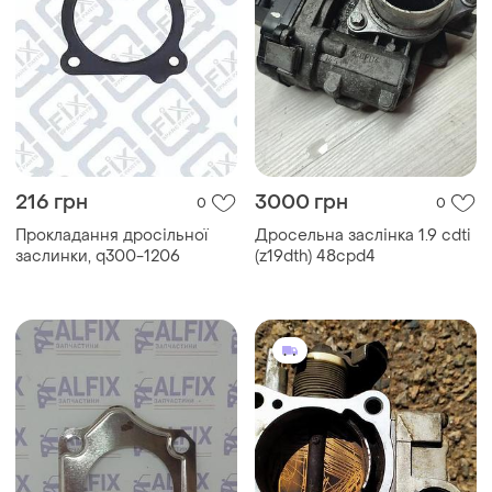
216 грн
3000 грн
0
0
Прокладання дросільної
Дросельна заслінка 1.9 cdti
заслинки, q300-1206
(z19dth) 48cpd4