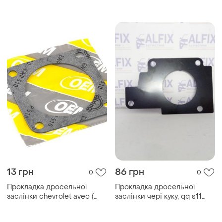
shin kum
elring 1.5 мм)
13 грн
86 грн
0
0
Прокладка дросельної
Прокладка дросельної
заслінки chevrolet aveo (
заслінки чері куку, qq s11
elring 1 мм )
s11-1129021