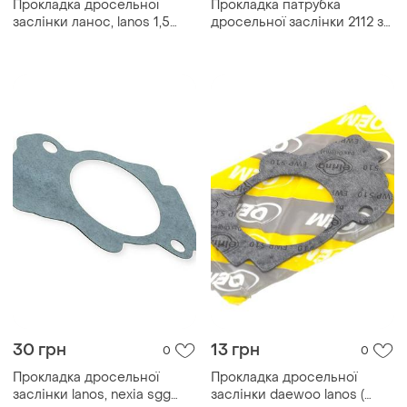
Прокладка дросельної
Прокладка патрубка
заслінки ланос, lanos 1,5
дросельної заслінки 2112 з
96352111
герм. "жбс"
30 грн
13 грн
0
0
Прокладка дросельної
Прокладка дросельної
заслінки lanos, nexia sgg
заслінки daewoo lanos (