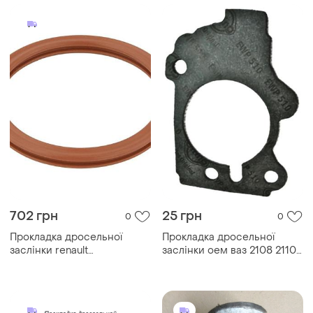
702 грн
25 грн
0
0
Прокладка дросельної
Прокладка дросельної
заслінки renault
заслінки оем ваз 2108 2110
logan/kangoo 1.4 97-,
2115 пароніт
7701047579