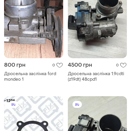
800 грн
4500 грн
0
0
Дросельна заслінка ford
Дросельна заслінка 1.9cdti
mondeo 1
(z19dt) 48cpd1