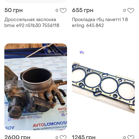
50 грн
655 грн
0
0
Дроссельная заслонка
Прокладка гбц лачетті 1.8
bmw e92 n51b30 7556118
erling. 645.842
2600 грн
1245 грн
0
0