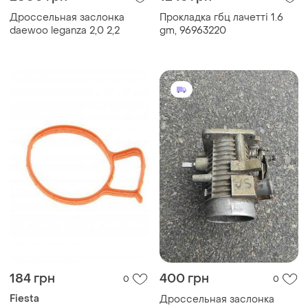
Дроссельная заслонка
Прокладка гбц лачетті 1.6
daewoo leganza 2,0 2,2
gm, 96963220
184 грн
400 грн
0
0
Fiesta
Дроссельная заслонка