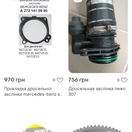
970 грн
756 грн
0
0
Прокладка дросельної
Дросельная заслінка пежо
заслінки mercedes-benz a
307
272 141 09 80