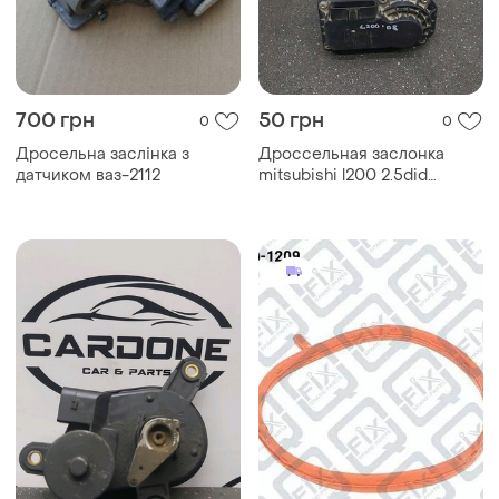
700 грн
50 грн
0
0
Дросельна заслінка з
Дроссельная заслонка
датчиком ваз-2112
mitsubishi l200 2.5did
1450a033