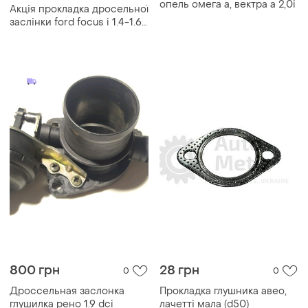
опель омега а, вектра а 2,0i
Акція прокладка дросельної
заслінки ford focus i 1.4-1.6
16v 98-04
800 грн
28 грн
0
0
Дроссельная заслонка
Прокладка глушника авео,
глушилка рено 1.9 dci
лачетті мала (d50)