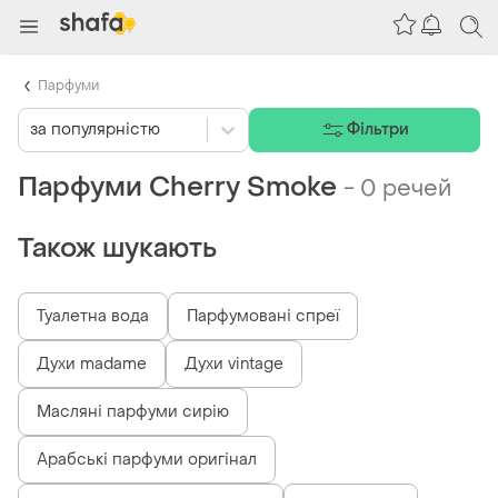
Парфуми
за популярністю
Фільтри
Парфуми Cherry Smoke
-
0 речей
Також шукають
Туалетна вода
Парфумовані спреї
Духи madame
Духи vintage
Масляні парфуми сирію
Арабські парфуми оригінал