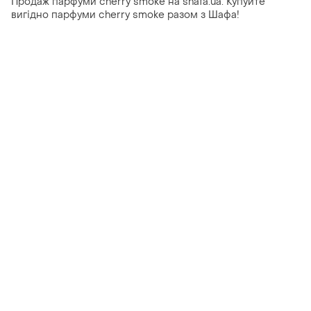
Продаж парфуми cherry smoke на shafa.ua. Купуйте
вигідно парфуми cherry smoke разом з Шафа!