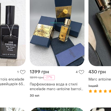
1399 грн
430 грн
1
4
-27%
1899 грн
rrois encelade
Marc antoine
швейцарія 65
Парфюмована вода в стилі
Інший
encelade marc-antoine barrois
для мужчин и женщин 30 ml
30 мл