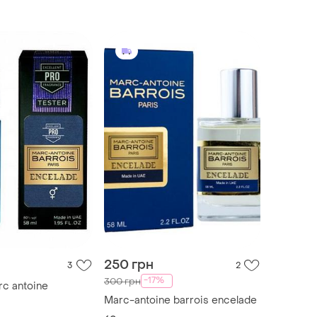
250 грн
3
2
-17%
300 грн
c antoine
Marc-antoine barrois encelade