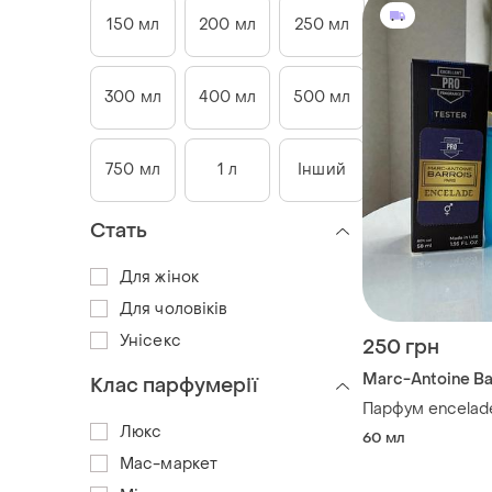
150 мл
200 мл
250 мл
300 мл
400 мл
500 мл
750 мл
1 л
Інший
Стать
Для жінок
Для чоловіків
Унісекс
250 грн
Marc-Antoine Ba
Клас парфумерії
Парфум encelad
Люкс
60 мл
Мас-маркет