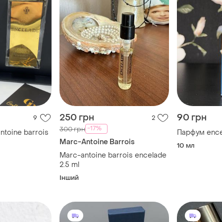
250 грн
90 грн
9
2
-17%
300 грн
ntoine barrois
Парфум ence
Marc-Antoine Barrois
10 мл
Marc-antoine barrois encelade
2.5 ml
Інший