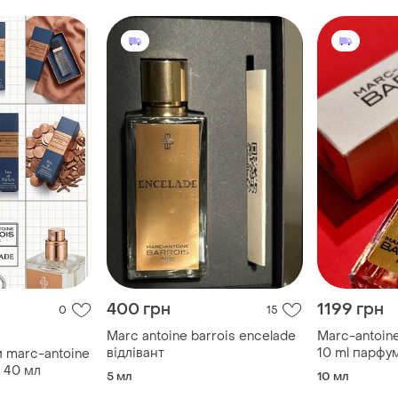
400 грн
1199 грн
0
15
Marc antoine barrois encelade
Marc-antoine
відлівант
10 ml парфу
 marc-antoine
(оригінал)
e 40 мл
5 мл
10 мл