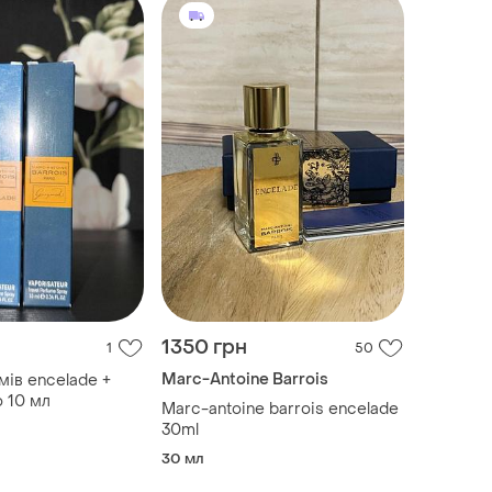
1350 грн
1
50
Marc-Antoine Barrois
мів encelade +
 10 мл
Marc-antoine barrois encelade
30ml
30 мл