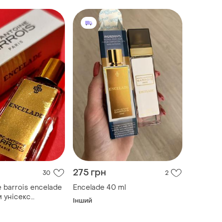
275 грн
30
2
 barrois encelade
Encelade 40 ml
м унісекс
Інший