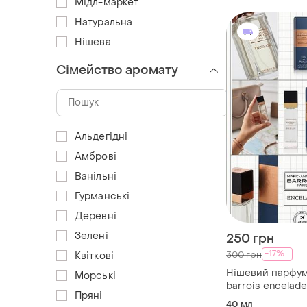
Мідл-маркет
Натуральна
Нішева
Сімейство аромату
Альдегідні
Амброві
Ванільні
Гурманські
Деревні
Зелені
250 грн
-17%
300 грн
Квіткові
Нішевий парфум
Морські
barrois encelad
Пряні
40 мл