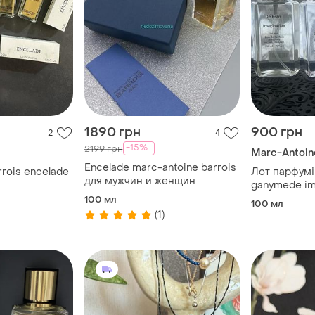
1890 грн
900 грн
2
4
-15%
2199 грн
Marc-Antoin
Encelade marc-antoine barrois
rrois encelade
Лот парфумі
для мужчин и женщин
ganymede im
100 мл
100 мл
(1)