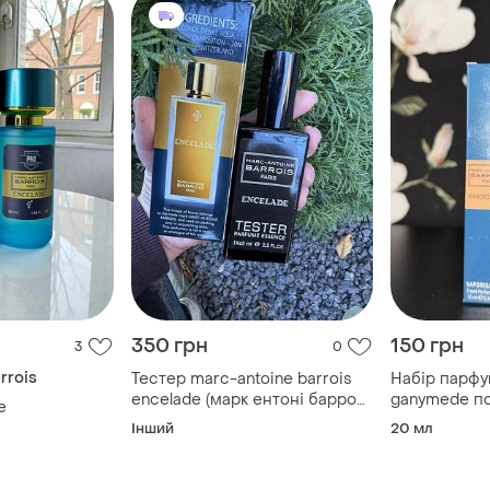
350 грн
150 грн
3
0
rrois
Тестер marc-antoine barrois
Набір парфу
encelade (марк ентоні баррос
ganymede по
e
енкеле) 65 мл.
Інший
20 мл