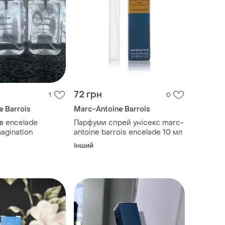
72 грн
1
0
e Barrois
Marc-Antoine Barrois
в encelade
Парфуми спрей унісекс marc-
agination
antoine barrois encelade 10 мл
Інший