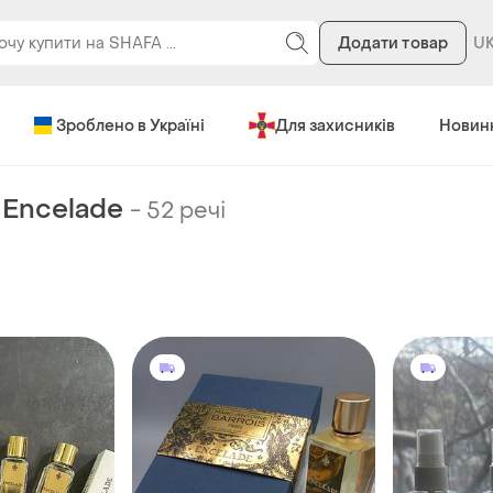
Додати товар
Зроблено в Україні
Для захисників
Новин
Encelade
-
52 речі