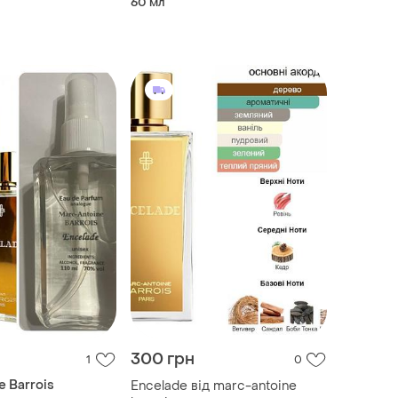
60 мл
300 грн
1
0
e Barrois
Encelade від marc-antoine