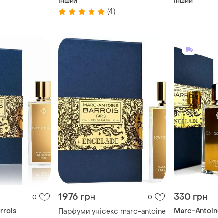
Інший
Інший
(4)
1976 грн
330 грн
0
0
rrois
Marc-Antoin
Парфуми унісекс marc-antoine