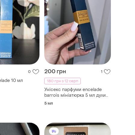
200 грн
0
1
lade 10 мл
180 грн з 12 серп
Унісекс парфуми encelade
barrois мініатюрка 5 мл духи
шлейфові
5 мл