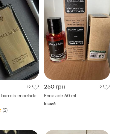
250 грн
12
2
 barrois encelade
Encelade 60 ml
Інший
(2)