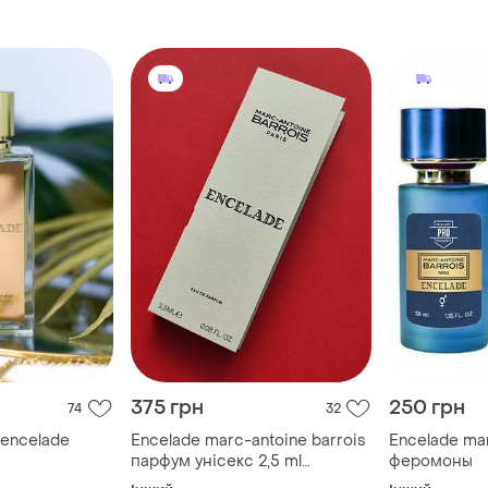
375 грн
250 грн
74
32
 encelade
Encelade marc-antoine barrois
Encelade mar
парфум унісекс 2,5 ml
феромоны
(оригінал)