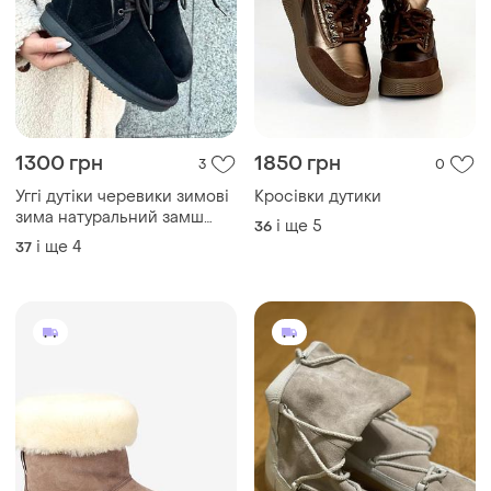
1300 грн
1850 грн
3
0
Уггі дутіки черевики зимові
Кросівки дутики
зима натуральний замш
і ще
5
36
чорні на шнурках
і ще
4
37