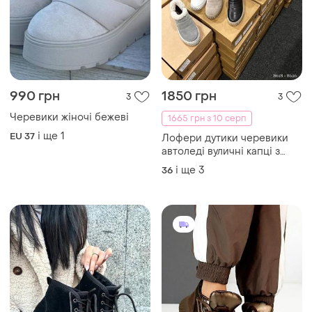
990 грн
1850 грн
3
3
Черевики жіночі бежеві
1665 грн з 10 серп
і ще
1
EU 37
Лофери дутики черевики
автоледі вуличні капці з
хутром 8619 8626
і ще
3
36
розпродаж