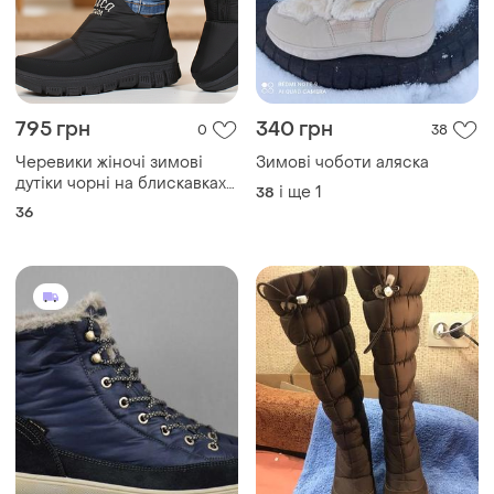
795 грн
340 грн
0
38
Черевики жіночі зимові
Зимові чоботи аляска
дутіки чорні на блискавках
і ще
1
38
с832
36