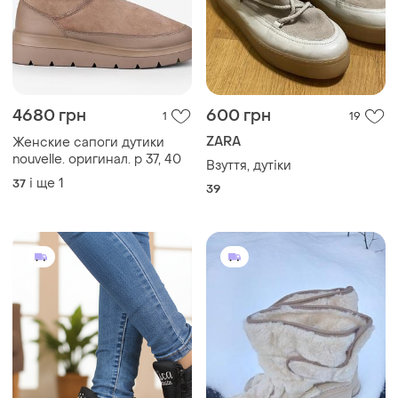
4680 грн
600 грн
1
19
ZARA
Женские сапоги дутики
nouvelle. оригинал. р 37, 40
Взуття, дутіки
і ще
1
37
39