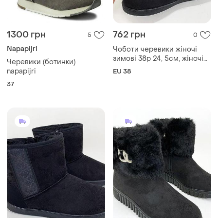
1300 грн
762 грн
5
0
Napapijri
Чоботи черевики жіночі
зимові 38р 24, 5см, жіночі
Черевики (ботинки)
дутики з текстилю, валянки
napapijri
EU 38
шиті пінкові калоші vj-71
37