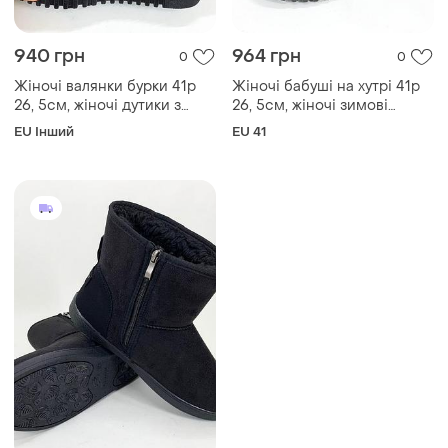
940 грн
964 грн
0
0
Жіночі валянки бурки 41р
Жіночі бабуші на хутрі 41р
26, 5см, жіночі дутики з
26, 5см, жіночі зимові
хутром, калоші зимові,
черевики на підошві чорні
EU Інший
EU 41
калоші утеплені чорного
зимові калоші ht-36
кольору me-61