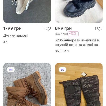
1799 грн
899 грн
1
1
-42%
1549 грн
Дутики зимові
32863👑черевики-дутіки в
37
штучній шкірі та замші на
підкладі зі штучного хутра
і ще
1
36