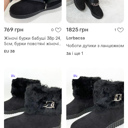
769 грн
1825 грн
0
1
Lorbacsa
Жіночі бурки бабуші 38р 24,
5см, бурки повстяні жіночі
Чоботи дутики з ланцюжком
калоші водонепроникні dk-
EU 38
і ще
1
36
99