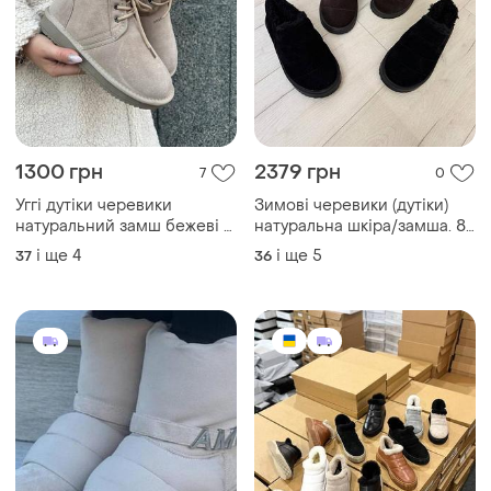
1300 грн
2379 грн
7
0
Уггі дутіки черевики
Зимові черевики (дутіки)
натуральний замш бежеві з
натуральна шкіра/замша. 8
хутром зимові зима
кольорів
і ще
4
і ще
5
37
36