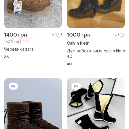
1400 грн
1000 грн
2
3
-13%
1608 грн
Calvin Klein
Черевики zara
Дуті чоботи зима calvin klein
40
38
40