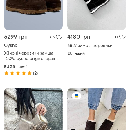
5299 грн
4180 грн
53
0
Oysho
3827 зимові черевики
Жіночі черевики замша
EU Інший
-20ºс oysho original spain
дутики ойшо 38; 39рр
і ще
1
EU 38
(2)