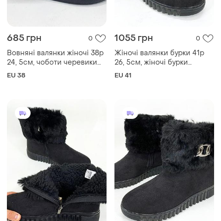
685 грн
1055 грн
0
0
Вовняні валянки жіночі 38р
Жіночі валянки бурки 41р
24, 5см, чоботи черевики
26, 5см, жіночі бурки
жіночі зимові повсякденні
бабуші, дутики з хутром
EU 38
EU 41
дутики зимові wb-10
калоші на хутрі bh-19