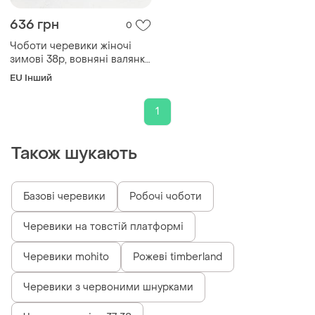
636 грн
0
Чоботи черевики жіночі
зимові 38р, вовняні валянки
жіночі, дутики з хутром
EU Інший
теплі тапочки чуни od-86
1
Також шукають
Базові черевики
Робочі чоботи
Черевики на товстій платформі
Черевики mohito
Рожеві timberland
Черевики з червоними шнурками