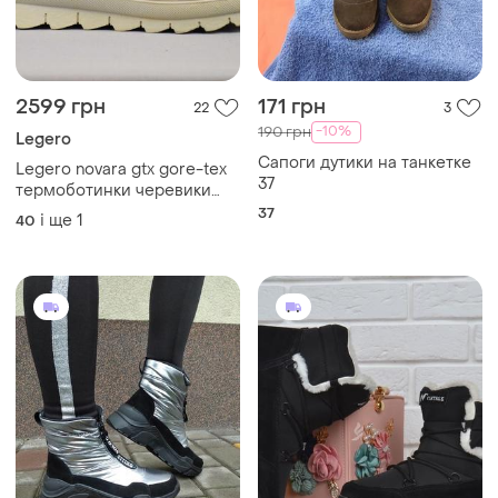
2599 грн
171 грн
22
3
-10%
190 грн
Legero
Сапоги дутики на танкетке
Legero novara gtx gore-tex
37
термоботинки черевики
зимові жіноч непромокаюч
37
і ще
1
40
австрія оригін 40 р/26.5 с