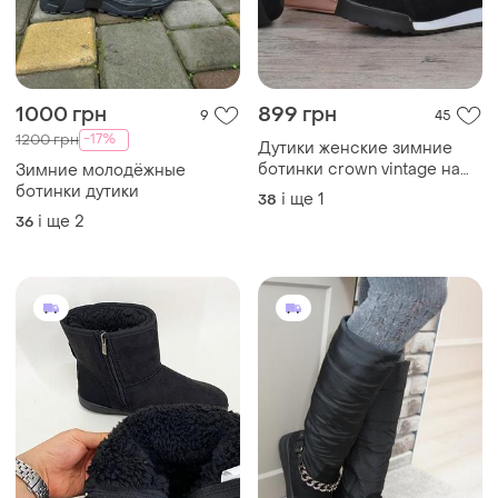
1000 грн
899 грн
9
45
-17%
1200 грн
Дутики женские зимние
ботинки crown vintage на
Зимние молодёжные
платформе черные
ботинки дутики
і ще
1
38
і ще
2
36