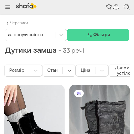
Черевики
за популярністю
Фільтри
Дутики замша
-
33 речі
Довжин
Розмір
Стан
Ціна
устілки