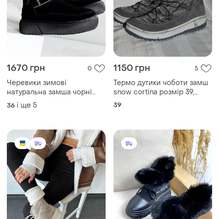
1670 грн
1150 грн
0
5
Черевики зимові
Термо дутики чоботи замш
натуральна замша чорні
snow cortina розмір 39,
угги валянки дутики з
чоботи замш
і ще
5
39
36
хутром