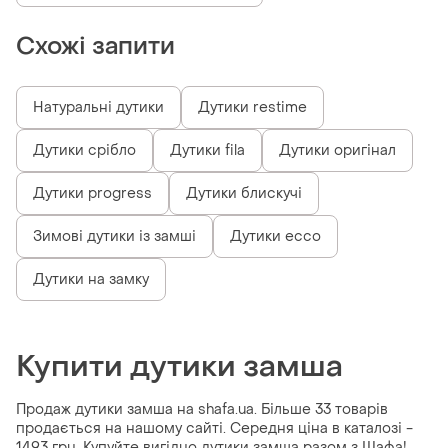
Схожі запити
Натуральні дутики
Дутики restime
Дутики срібло
Дутики fila
Дутики оригінал
Дутики progress
Дутики блискучі
Зимові дутики із замші
Дутики ecco
Дутики на замку
Купити дутики замша
Продаж дутики замша на shafa.ua. Більше 33 товарів
продається на нашому сайті. Середня ціна в каталозі -
1493 грн. Купуйте вигідно дутики замша разом з Шафа!