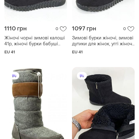
1110 грн
1097 грн
0
0
Жіночі чорні зимові калоші
Зимові бурки жіночі, зимові
41р, жіночі бурки бабуші
дутики для жінок, уггі жіночі
вовняні валянки суконні
утеплені валянки cx-84
EU 41
EU 41
зимові бурки hx-25