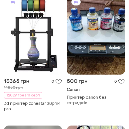
13365 грн
500 грн
0
0
14850 грн
Canon
12029 грн з 11 серп
Принтер canon без
катриджів
3d принтер zonestar z8pm4
pro