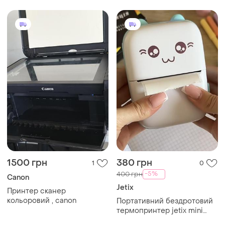
1500 грн
380 грн
1
0
-5%
400 грн
Canon
Jetix
Принтер сканер
кольоровий , canon
Портативний бездротовий
термопринтер jetix mini
printer