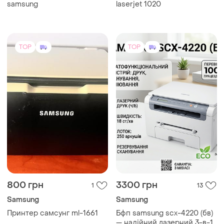
samsung
laserjet 1020
TOP
TOP
800 грн
3300 грн
1
13
Samsung
Samsung
Принтер самсунг ml-1661
Бфп samsung scx-4220 (бв)
— надійний лазерний 3-в-1