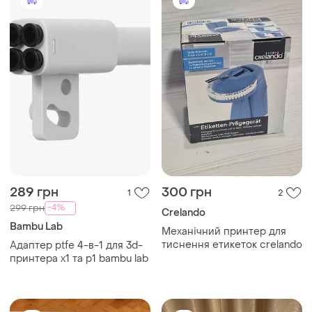
289 грн
300 грн
1
2
-4%
299 грн
Crelando
Bambu Lab
Механічний принтер для
тиснення етикеток crelando
Адаптер ptfe 4-в-1 для 3d-
принтера x1 та p1 bambu lab