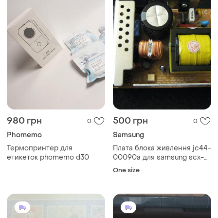
980 грн
500 грн
0
0
Phomemo
Samsung
Термопринтер для
Плата блока живлення jc44-
етикеток phomemo d30
00090a для samsung scx-
4521f нова
One size