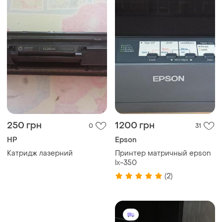
250 грн
1200 грн
0
31
HP
Epson
Катридж лазерний
Принтер матричный epson
lx-350
(2)