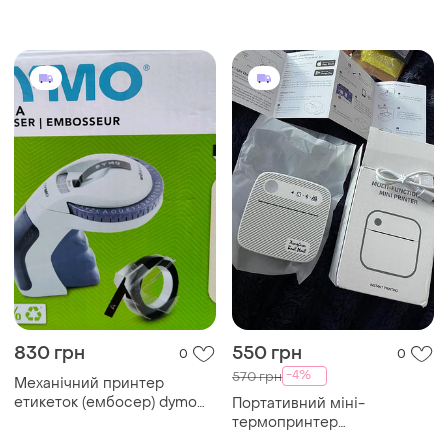
набору
830 грн
550 грн
0
0
-4%
570 грн
Механічний принтер
етикеток (ембосер) dymo
Портативний міні-
omega
термопринтер
кишеньковий dolewa b3