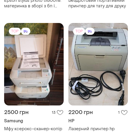
Epson stylus photo tx800fw.
Бездротовий портативний
материнка в зборі з бп і
принтер для тату для друку
плата кардридера та usb
TOP
TOP
2500 грн
2200 грн
13
1
Samsung
HP
Мфу ксерокс-сканер-копір
Лазерний принтер hp