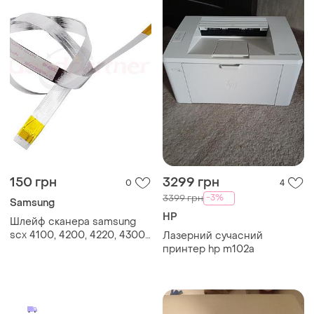
150 грн
3299 грн
0
4
-3%
3399 грн
Samsung
HP
Шлейф сканера samsung
scx 4100, 4200, 4220, 4300,
Лазерний сучасний
xerox work centre 3119
принтер hp m102a