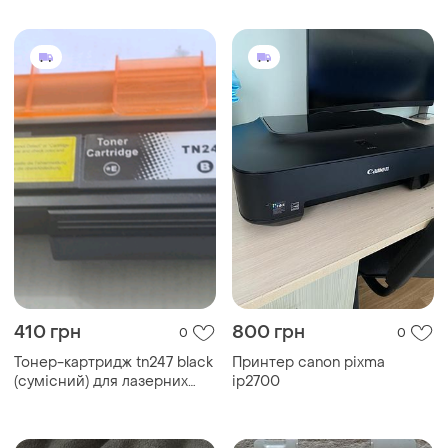
410 грн
800 грн
0
0
Тонер-картридж tn247 black
Принтер canon pixma
(сумісний) для лазерних
ip2700
принтерів brother з чіпом