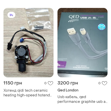
(бездротовий bluetooth-
принтер)
1150 грн
3200 грн
0
0
Qed London
Хотенд qidi tech ceramic
heating high-speed hotend
Usb кабель, qed
для 3d принтера
performance graphite usb a-
b (5 метрів)