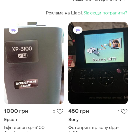
Реклама на Шафі.
Як сюди потрапити?
1000 грн
450 грн
0
1
Epson
Sony
Бфп epson xp-3100
Фотопринтер sony dpp-