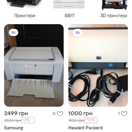
Принтери
БФП
3D принтери
2499 грн
1000 грн
0
1
-2%
-10%
2525 грн
1100 грн
Samsung
Hewlett Packard