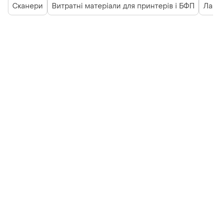
Сканери
Витратні матеріали для принтерів і БФП
Ламі