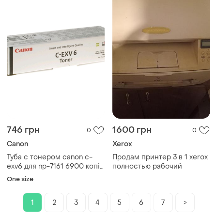
746 грн
1600 грн
0
0
Canon
Xerox
Туба с тонером canon c-
Продам принтер 3 в 1 xerox
exv6 для np-7161 6900 копій
полностью рабочий
black 380г
One size
1
2
3
4
5
6
7
>