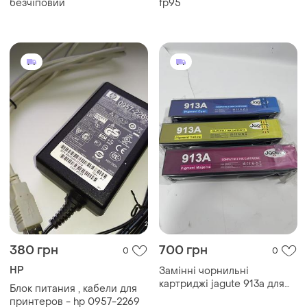
безчіповий
fp95
380 грн
700 грн
0
0
HP
Замінні чорнильні
картриджі jagute 913a для
Блок питания , кабели для
багатофункціонального
принтеров - hp 0957-2269