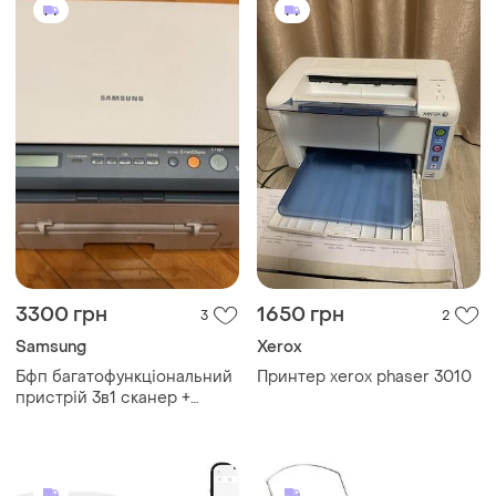
3300 грн
1650 грн
3
2
Samsung
Xerox
Бфп багатофункціональний
Принтер xerox phaser 3010
пристрій 3в1 сканер +
принтер + копір s a m s u n
g scx-4220 робочий