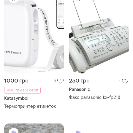
1000 грн
250 грн
1
1
Panasonic
900 грн з 11 серп
Факс panasonic kx-fp218
Katasymbol
Термопринтер етикеток