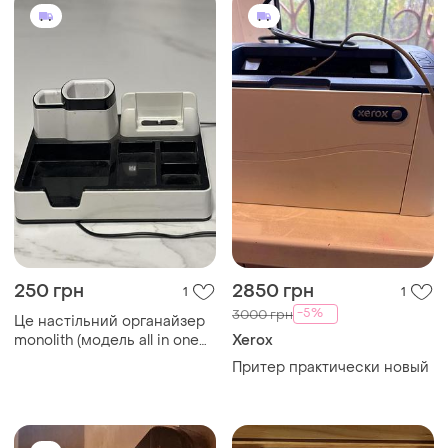
250 грн
2850 грн
1
1
-5%
3000 грн
Це настільний органайзер
monolith (модель all in one
Xerox
або схожа), який має
Притер практически новый
глянцеве чорно-біле
покриття [6.6, 6.8].