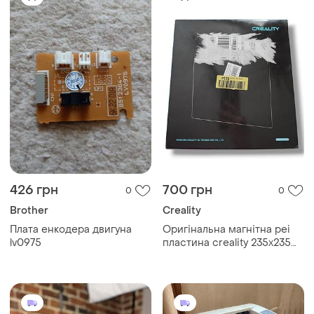
426 грн
700 грн
0
0
Brother
Creality
Плата енкодера двигуна
Оригінальна магнітна pei
lv0975
пластина creality 235x235
мм + нова основа 3m