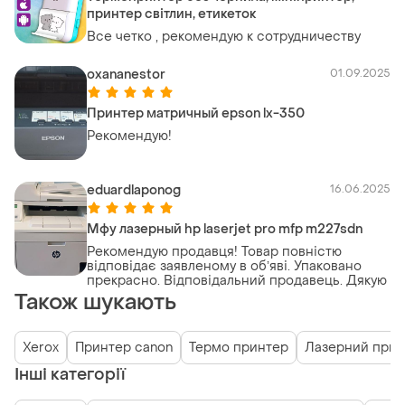
принтер світлин, етикеток
Все четко , рекомендую к сотрудничеству
oxananestor
01.09.2025
Принтер матричный epson lx-350
Рекомендую!
eduardlaponog
16.06.2025
Мфу лазерный hp laserjet pro mfp m227sdn
Рекомендую продавця! Товар повністю
відповідає заявленому в обʼяві. Упаковано
прекрасно. Відповідальний продавець. Дякую
Також шукають
Xerox
Принтер canon
Термо принтер
Лазерний прин
Інші категорії