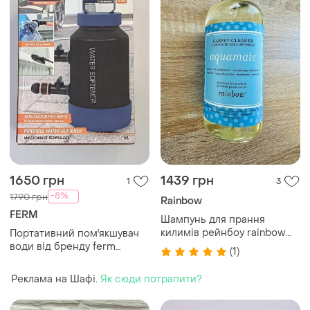
1650 грн
1439 грн
1
3
-8%
1790 грн
Rainbow
FERM
Шампунь для прання
килимів рейнбоу rainbow
Портативний пом'якшувач
aquamate 473 мл r14406
води від бренду ferm
(1)
об'ємом 5 літрів
призначений для
Реклама на Шафі.
Як сюди потрапити?
забезпечення
бездоганного очищення