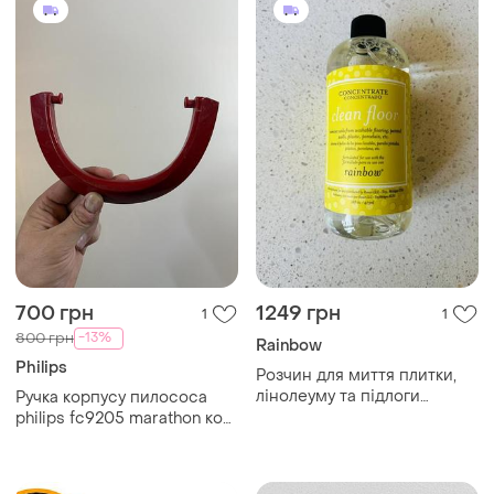
700 грн
1249 грн
1
1
-13%
800 грн
Rainbow
Philips
Розчин для миття плитки,
лінолеуму та підлоги
Ручка корпусу пилососа
rainbow clean floor
philips fc9205 marathon код
concentrate 473 мл r14866
виробника 432200900190