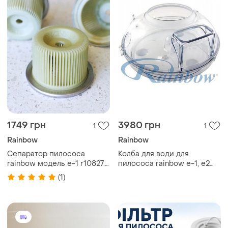
1749 грн
3980 грн
1
1
Rainbow
Rainbow
Сепаратор пилососа
Колба для води для
rainbow модель e-1 r10827.
пилососа rainbow e-1, e2
оригінал (сепаратор
(black, silver, gold)
(1)
пилосмока рейнбоу)