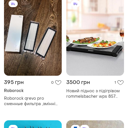
395 грн
3500 грн
0
1
Roborock
Новий піднос з підігрівом
rommelsbacher wps 857
Roborock qrevo pro
(німеччина) – марміт
сменные фильтра ,змінні
фільтри