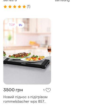
series 8
samsung
(1)
TOP
3500 грн
1
Новий піднос з підігрівом
rommelsbacher wps 857