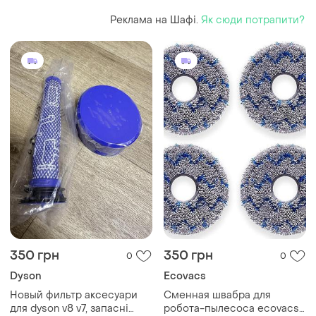
(німеччина) – марміт
Реклама на Шафі.
Як сюди потрапити?
350 грн
350 грн
0
0
Dyson
Ecovacs
Новый фильтр аксесуари
Сменная швабра для
для dyson v8 v7, запасні
робота-пылесоса ecovacs