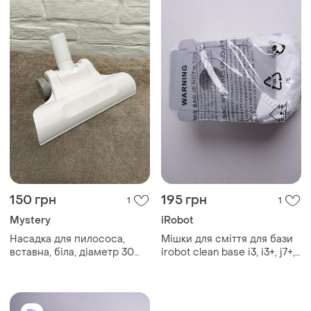
поверхонь.
150 грн
195 грн
1
1
Mystery
iRobot
Насадка для пилососа,
Мішки для сміття для бази
вставна, біла, діаметр 30
irobot clean base i3, i3+, j7+,
мм, прибирання без зусиль
i7+ і s9+ 2 штуки