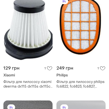
129 грн
249 грн
1
1
Xiaomi
Philips
Фільтр для пилососу xiaomi
Фільтр для пилососу philips
deerma dx115 dx115s dx115c
fc6822, fc6823, fc6827,
portable vacuum cleaner
fc6908, fc6906, fc6904,
fc6812, fc6813