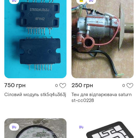
750 грн
250 грн
0
0
Сіловий модуль stk5q4u363j
Тен для відпарювача saturn
st-cc0228