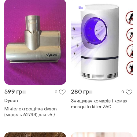
599 грн
280 грн
0
0
Dyson
Знищувач комарів і комах
mosquito killer 360
Мініелектрощітка dyson
(великий) лампа пастка від
(модель 62748) для v6 /
usb
dc59 / dc62