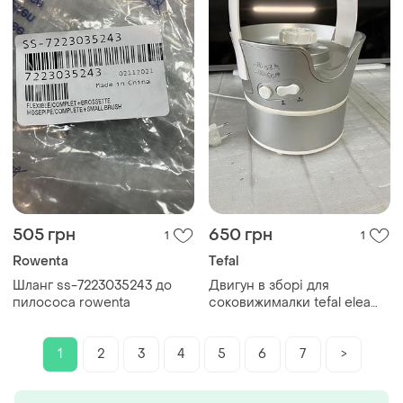
505 грн
650 грн
1
1
Rowenta
Tefal
Шланг ss-7223035243 до
Двигун в зборі для
пилососа rowenta
соковижималки tefal elea
duo новий
1
2
3
4
5
6
7
>