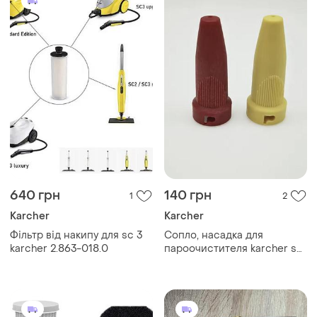
640 грн
140 грн
1
2
Karcher
Karcher
Фільтр від накипу для sc 3
Сопло, насадка для
karcher 2.863-018.0
пароочистителя karcher sc1
sc2 sc3 sc4 sc5 ctk10 sg4/4
и т. д. серии sc