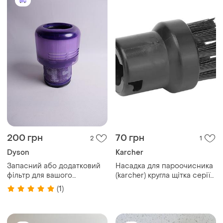
200 грн
70 грн
2
1
Dyson
Karcher
Запасний або додатковий
Насадка для пароочисника
фільтр для вашого
(karcher) кругла щітка серії
пилососа dyson. сумісний з
sc 2.863-264.0
(1)
dyson v11 та dyson v15
detect.