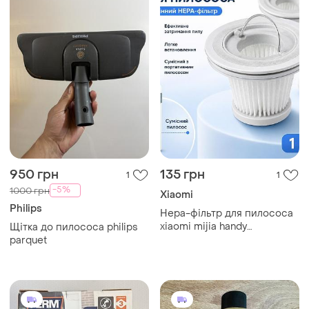
950 грн
135 грн
1
1
-5%
1000 грн
Xiaomi
Philips
Hepa-фільтр для пилососа
xiaomi mijia handy
Щітка до пилососа philips
ssxcq01xy, ручного
parquet
автомобільного, 49×35 мм