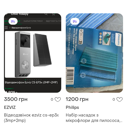
частини для робота-
deebot x1 omni / x1 turbo /
пилососа, миються фільтри,
t10 turbo (2 пары)
запасні частини
3500 грн
1200 грн
0
0
EZVIZ
Philips
Відеодзвінок ezviz cs-ep3x
Набір насадок з
(3mp+2mp)
мікрофлори для пилососа,
є 5 нових.