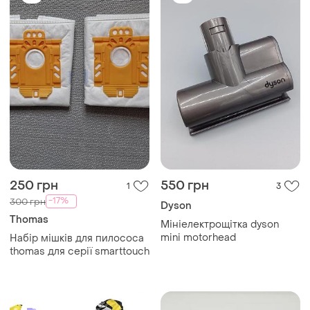
250 грн
550 грн
1
3
-17%
300 грн
Dyson
Thomas
Мініелектрощітка dyson
mini motorhead
Набір мішків для пилососа
thomas для серії smarttouch