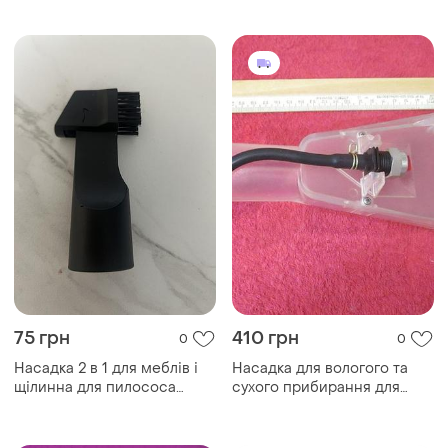
75 грн
410 грн
0
0
Насадка 2 в 1 для меблів і
Насадка для вологого та
щілинна для пилососа
сухого прибирання для
bosch 17001734 на трубу
пилососа на трубу
d=35mm
діаметром: 35 мм.