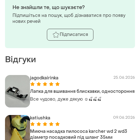
Не знайшли те, що шукаєте?
Підпишіться на пошук, щоб дізнаватися про появу
нових речей
Підписатися
Відгуки
jagodkairinka
25.06.2026
Лапка для вшивання блискавки, одностороння
Все чудово, дуже дякую ☺️🍒🍒🍒
katiushka
09.06.2026
Миюча насадка пилососа karcher wd 2 wd3
діаметр посадковий під шланг 35мм