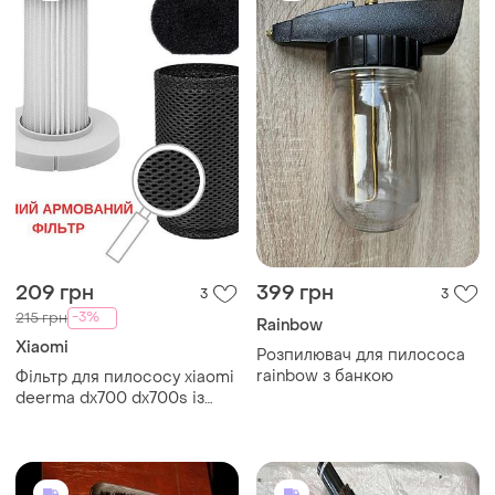
209 грн
399 грн
3
3
-3%
215 грн
Rainbow
Xiaomi
Розпилювач для пилососа
rainbow з банкою
Фільтр для пилососу xiaomi
deerma dx700 dx700s із
посиленим спонжем