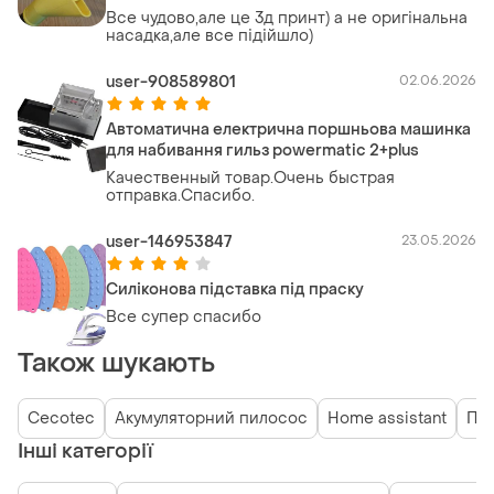
Все чудово,але це 3д принт) а не оригінальна
насадка,але все підійшло)
user-908589801
02.06.2026
Автоматична електрична поршньова машинка
для набивання гильз powermatic 2+plus
Качественный товар.Очень быстрая
отправка.Спасибо.
user-146953847
23.05.2026
Силіконова підставка під праску
Все супер спасибо
Також шукають
Cecotec
Акумуляторний пилосос
Home assistant
Пи
Інші категорії