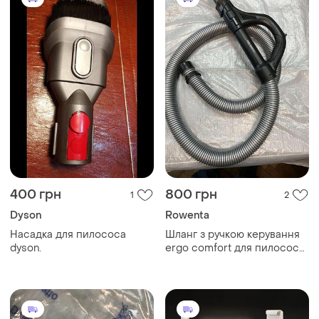
400 грн
800 грн
1
2
Dyson
Rowenta
Насадка для пилососа
Шланг з ручкою керування
dyson.
ergo comfort для пилососу
rowenta silence force