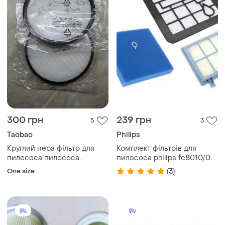
300 грн
239 грн
5
3
Taobao
Philips
Круглий нера фільтр для
Комплект фільтрів для
пилесоса пилососа
пилососа philips fc8010/02
пилесмока d 17 см rowenta
(мікрофільтр + hepa) fc9350,
One size
(3)
moulinex tefal
fc9351, fc9352, fc9330,
fc9331, fc9334