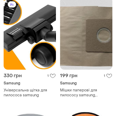
330 грн
199 грн
1
1
Samsung
Samsung
Універсальна щітка для
Мішки паперові для
пилососа samsung
пилососу samsung,
пылесборник слон s-02 c-ii
(5 штук в упаковці)